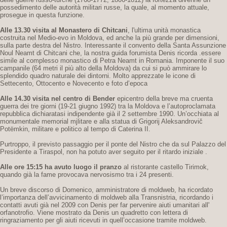
possedimento delle autorità militari russe, la quale, al momento attuale,
prosegue in questa funzione.
Alle 13.30 visita al Monastero di Chitcani
, l'ultima unità monastica
costruita nel Medio-evo in Moldova, ed anche la più grande per dimensioni,
sulla parte destra del Nistro. Interessante il convento della Santa Assunzione
Noul Neamt di Chitcani che, la nostra guida forumista Denis ricorda .essere
simile al complesso monastico di Petra Neamt in Romania. Imponente il suo
campanile (64 metri il più alto della Moldova) da cui si può ammirare lo
splendido quadro naturale dei dintorni. Molto apprezzate le icone di
Settecento, Ottocento e Novecento e foto d’epoca
Alle 14.30 visita nel centro di Bender
epicentro della breve ma cruenta
guerra dei tre giorni (19-21 giugno 1992) tra la Moldova e l’autoproclamata
repubblica dichiaratasi indipendente già il 2 settembre 1990. Un’occhiata al
monumentale memorial mjlitare e alla statua di Grigorij Aleksandrovič
Potëmkin, militare e politico al tempo di Caterina II.
Purtroppo, il previsto passaggio per il ponte del Nistro che da sul Palazzo del
Presidente a Tiraspol, non ha potuto aver seguito per il ritardo iniziale .
Alle ore 15:15 ha avuto luogo il pranzo
al ristorante castello Tirimok,
quando già la fame provocava nervosismo tra i 24 presenti.
Un breve discorso di Domenico, amministratore di moldweb, ha ricordato
l’importanza dell’avvicinamento di moldweb alla Transnistria, ricordando i
contatti avuti già nel 2009 con Denis per far pervenire aiuti umanitari all'
orfanotrofio. Viene mostrato da Denis un quadretto con lettera di
ringraziamento per gli aiuti ricevuti in quell’occasione tramite moldweb.