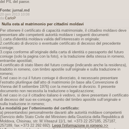
del PIL del paese.
Fonte: jurnal.md
20 gen 2013 10:08
da
CarloP
Nulla osta al matrimonio per cittadini moldavi
Per ottenere il certificato di capacità matrimoniale, il cittadino moldavo deve
presentare alle competenti autorità moldave i seguenti documenti:
1.carta d'identità moldava valida dell’interessato in originale;
2.certificato di divorzio o eventuale certificato di decesso del precedente
coniuge;
3.copia conforme all’originale della carta di identità o passaporto del futuro
coniuge (solo la pagina con la foto), e la traduzione della stessa in romeno,
entrambe apostilati;
4.certificato di stato libero del futuro coniuge (indicando anche la residenza),
tradotto in romeno, con timbro apostile sull’originale e sulla traduzione in
romeno;
5.nel caso in cui il futuro coniuge è divorziato, è necessario presentare
l’estratto plurilingue dall’atto di matrimonio (in base alla Convenzione di
Vienna del 8 settembre 1976) con la menzione di divorzio. Il presente
documento non necessita la traduzione o legalizazzione;
6.nel caso in cui il cittadino italiano è vedovo, si deve presentare il certificato
di decesso del suo ex-coniuge, munito del timbro apostile sull’originale e
sulla traduzione in romeno;
Le modalità per l’ottenimento del certificato:
a) presentandosi personalmente davanti alle autorità moldave competenti
(Servizio dello Stato Civile del Ministero della Giustizia della Repubblica di
Moldova, Chisinau, str. M.Viteazul 11/1, tel. +373 22 257185, 257187,
257189, fax:+373 22 292 692).
Leggi l'informazione in romeno >>