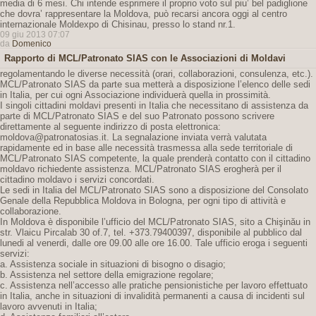
media di 6 mesi. Chi intende esprimere il proprio voto sul piu’ bel padiglione
che dovra’ rappresentare la Moldova, può recarsi ancora oggi al centro
internazionale Moldexpo di Chisinau, presso lo stand nr.1.
09 giu 2013 07:07
da
Domenico
Rapporto di MCL/Patronato SIAS con le Associazioni di Moldavi
regolamentando le diverse necessità (orari, collaborazioni, consulenza, etc.).
MCL/Patronato SIAS da parte sua metterà a disposizione l’elenco delle sedi
in Italia, per cui ogni Associazione individuerà quella in prossimità.
I singoli cittadini moldavi presenti in Italia che necessitano di assistenza da
parte di MCL/Patronato SIAS e del suo Patronato possono scrivere
direttamente al seguente indirizzo di posta elettronica:
moldova@patronatosias.it. La segnalazione inviata verrà valutata
rapidamente ed in base alle necessità trasmessa alla sede territoriale di
MCL/Patronato SIAS competente, la quale prenderà contatto con il cittadino
moldavo richiedente assistenza. MCL/Patronato SIAS erogherà per il
cittadino moldavo i servizi concordati.
Le sedi in Italia del MCL/Patronato SIAS sono a disposizione del Consolato
Genale della Repubblica Moldova in Bologna, per ogni tipo di attività e
collaborazione.
In Moldova è disponibile l’ufficio del MCL/Patronato SIAS, sito a Chişinău in
str. Vlaicu Pircalab 30 of.7, tel. +373.79400397, disponibile al pubblico dal
lunedi al venerdi, dalle ore 09.00 alle ore 16.00. Tale ufficio eroga i seguenti
servizi:
a. Assistenza sociale in situazioni di bisogno o disagio;
b. Assistenza nel settore della emigrazione regolare;
c. Assistenza nell’accesso alle pratiche pensionistiche per lavoro effettuato
in Italia, anche in situazioni di invalidità permanenti a causa di incidenti sul
lavoro avvenuti in Italia;