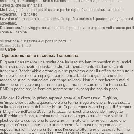
ascoltare, e far emergere l'anima nascosta di questo paese, pieni di quella
curiosita' che sa d'infanzia.
Ma il viaggio è molto di più di queste poche righe, è anche cultura, ambiente,
economia… e tant'altro.
Lo zaino e' quasi pronto, la macchina fotografica carica e i quaderni per gli appunti
aspettano.
Di sicuro sarà un viaggio certamente bello per il dove, ma questa volta anche per il
come e il perché...
“di stazione in stazione e di porta in porta…”
05 ago 2012 14:08
da
CarloP
Operazione, nome in codice, Transnistria
E’ questa certamente una novità che ha lasciato ben impressionati gli amici
forumisti qui arrivati, nonostante che l’attraversamento da due varchi di
frontiera a Bender abbia creato qualche problema e per il traffico sostenuto in
frontiera e per i tempi impiegati per le formalità della registrazione delle
macchine (una in particolare con targa italiana). Non ci stancheremo mai di
dire che se si vuole rispettare un programma di escursioni all’interno della
PMR in poche ore, la frontiera rappresenta un’incognita non da poco.
Alle ore 12 circa, la prima tappa è stata alla Fortezza di Tighina,
un’imponente struttura quadrilaterale di forma irregolare che si trova situata
sulla sponda destra del fiume Nistro.Dopo la conquista ad opera di Solimano
il Magnifico nell'anno 1538, la fortezza fu ricostruita secondo il progetto
dell'architetto Sinan, terminandosi così nel progetto attualmente visibile. Il
plastico della costruzione lo abbiamo ammirato all’interno del museo che
espone un’interessante raccolta di monete. Nel museo vengono anche
esposti manichini con le uniformi dell’esercito ottomano e russo. Al termine
delle guerre russo-turche (1768-1772, 1806-1812) la fortezza divenne un