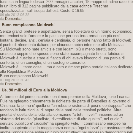
turistica in lingua tedesca. 200 immagini a colori, 18 mappe cittadine raccolte
in un libro di 312 pagine pubblicato dalla
casa editrice Trescher
specializzatasi sull’Euopa dell’est. Costo € 16.95
09 giu 2013 06:38
da
Domenico
Buon compleanno Moldweb!
Senza grandi pretese e aspettative, senza l'obiettivo di un ritorno economico,
mettendoci solo l'amore e la passione per una terra ormai non più così
lontana, decine, anzi, ceniaia e centinaia, di persone hanno fatto di Moldweb
il punto di riferimento italiano per chiunque abbia interesse alla Moldavia.
Su Moldweb sono nate amicizie con legami più o meno stretti, sono
cresciute coppie che spesso sono state accompagnate fino al fatidico si.
Moldweb è riuscito a stare al fianco di chi aveva bisogno di una parola di
conforto, di un consiglio, di un sostegno concreto.
Moldweb è… tante cose… ma è nato e rimane primo portale italiano dedicato
alla Repubblica Moldova.
Buon compleanno Moldweb!
01 lug 2013 20:43
da
Domenico
Ue, 90 milioni di Euro alla Moldova
Al termine del primo incontro con il neo-premier della Moldova, Iurie Leanca,
Fule ha spiegato chiaramente le richieste da parte di Bruxelles al governo di
Chisinau: la prima e' quella di ''un robusto sistema di pesi e contrappesi'' che
rendano le istituzioni al di sopra delle parti nelle tensioni politiche. Altra
priorita' e' quella della lotta alla corruzione ''a tutti i livelli'', insieme ad un
sistema dei media ''pluralista, diversificato e di alta qualita''', nel quale ''il
servizio pubblico e' cruciale'' ha spiegato Fule. Il commissario europeo ha
inoltre auspicato che la maggioranza compia ''ogni sforzo'' per assicurare che
anche l'opposizione abbia un ruolo ''costruttivo'' nel processo democratico nel