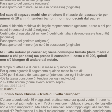
Passaporto del genitore (originale)
Passaporto del minore (se ne è in possesso) (originale)
Nel caso di ragazze madri che chiedono il rilascio del passaporto per
minori di 18 anni
(intendesi bambini non riconosciuti dal padre)
Carta di identità moldava del legale rappresentante (genitore, tutore o chi per
esso) in corso di validità (originale)
Certificato di nascita del minore (i certificati italiani devono essere trascritti)
(originale)
Passaporto del genitore (originale)
Passaporto del minore (se ne è in possesso) (originale)
NB: l'atto notorio (il consenso) viene comunque firmato (dalla madre o
tutore o chi per esso) ma presso il consolato il costo e di 20€,
quindi
non c'è bisogno di andare dal notaio.
Il tempo di attesa è di circa un mese e quindici giorni.
Per quanto riguarda il pagamento qualche mese fa era di:
108€ per il rilascio del passaporto (intendesi per ogni individuo )
40€ la tassa consolare (intendesi per ogni individuo)
20 € l'atto notorio (come avevo scritto sopra)
03 ago 2012 11:47
da
liliana07
Il primo treno Chisinau-Ocnita di livello "europeo"
C'erano a bordo solo 36 viaggiatori, praticamente era quasi vuoto. Il treno ha
tutti i confort più moderni, è il TVG in versione moldava, il prezzo del biglietto
non è stato maggiorato. Ma allora? I moldavi sono troppo legati alle vecchie
abitudini? Preferiscono i pulmini maleodoranti e scomodi all'aria condizionata