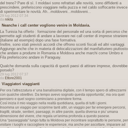
del treno? Pare di sì. I moldavi sono refrattari alle novità, sono diffidenti a
prescindere, preferiscono viaggiare nella puzza e nel caldo soffocante invece
di sperimentare le novità. Ah...moldoveni...moldoveni...
29 lug 2012 07:34
da
nikita
Neanche i call center vogliono venire in Moldavia.
La Tunisia ha offerto : formazione del personale ed una sorta di percorso che
permette agli studenti di andare a lavorare nei call center di imprese straniere
(italiane ad esempio) dopo una fase formativa.
Inoltre, sono stati previsti accordi che offrono sconti fiscali ed altri vantaggi.
Aggiungo anche che in materia di delocalizzazioni del manifatturiero piuttosto
che andare a produrre in Romania e Moldova anche marchi come Umbro e
Fila preferiscono andare in Paraguay.
Qualche domanda sulla capacità di questi paesi di attirare imprese, dovrebbe
porselo?
29 lug 2012 07:37
da
Ettore2001
Viaggiatori viaggianti
Per ora l'attrezzatura e' una banalissima digitale, con il tempo spero di attrezzarmi
con qualche obiettivo. Da tempo avevo sognato questa opportunita', ma ora quel
pensiero e quel sogno cominciano a prendere forma.
Così inizia il mio viaggio nella realtà quotidiana, quella di tutti i giorni.
Insomma un viaggio per scoprirne tanti altri, un viaggio per far emergere percorsi,
tragitti, strade, sentieri, paesaggi, in altre parole, quella diversa e piu' umana
dimensione del vivere, che regala un'anima profonda a questo pasese.
Una “passeggiata” lungo tutta la Moldova per incontrare soprattutto le persone, per
visitare i luoghi e raccogliere le esperienze, ma anche per ascoltare, imparare ad