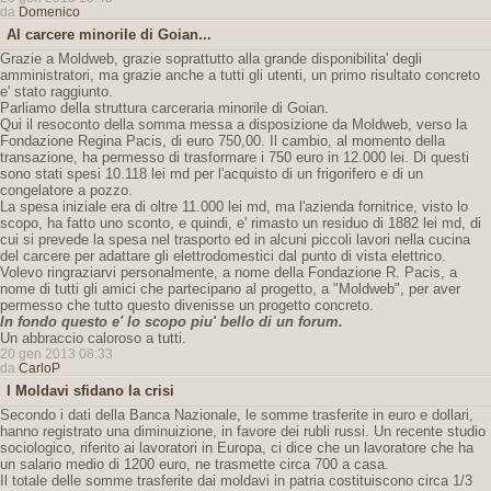
da
Domenico
Al carcere minorile di Goian...
Grazie a Moldweb, grazie soprattutto alla grande disponibilita' degli
amministratori, ma grazie anche a tutti gli utenti, un primo risultato concreto
e' stato raggiunto.
Parliamo della struttura carceraria minorile di Goian.
Qui il resoconto della somma messa a disposizione da Moldweb, verso la
Fondazione Regina Pacis, di euro 750,00. Il cambio, al momento della
transazione, ha permesso di trasformare i 750 euro in 12.000 lei. Di questi
sono stati spesi 10.118 lei md per l'acquisto di un frigorifero e di un
congelatore a pozzo.
La spesa iniziale era di oltre 11.000 lei md, ma l'azienda fornitrice, visto lo
scopo, ha fatto uno sconto, e quindi, e' rimasto un residuo di 1882 lei md, di
cui si prevede la spesa nel trasporto ed in alcuni piccoli lavori nella cucina
del carcere per adattare gli elettrodomestici dal punto di vista elettrico.
Volevo ringraziarvi personalmente, a nome della Fondazione R. Pacis, a
nome di tutti gli amici che partecipano al progetto, a "Moldweb", per aver
permesso che tutto questo divenisse un progetto concreto.
In fondo questo e' lo scopo piu' bello di un forum.
Un abbraccio caloroso a tutti.
20 gen 2013 08:33
da
CarloP
I Moldavi sfidano la crisi
Secondo i dati della Banca Nazionale, le somme trasferite in euro e dollari,
hanno registrato una diminuizione, in favore dei rubli russi. Un recente studio
sociologico, riferito ai lavoratori in Europa, ci dice che un lavoratore che ha
un salario medio di 1200 euro, ne trasmette circa 700 a casa.
Il totale delle somme trasferite dai moldavi in patria costituiscono circa 1/3