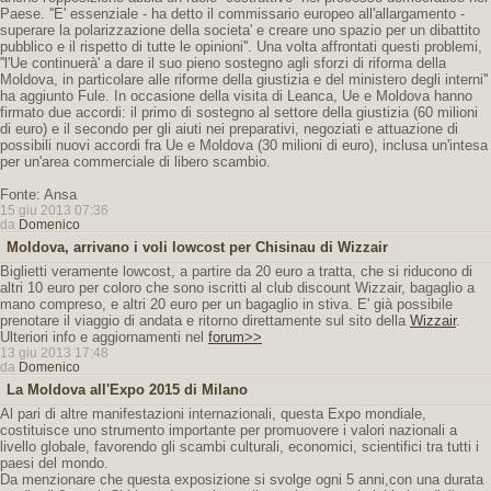
Paese. ''E' essenziale - ha detto il commissario europeo all'allargamento -
superare la polarizzazione della societa' e creare uno spazio per un dibattito
pubblico e il rispetto di tutte le opinioni''. Una volta affrontati questi problemi,
''l'Ue continuerà' a dare il suo pieno sostegno agli sforzi di riforma della
Moldova, in particolare alle riforme della giustizia e del ministero degli interni''
ha aggiunto Fule. In occasione della visita di Leanca, Ue e Moldova hanno
firmato due accordi: il primo di sostegno al settore della giustizia (60 milioni
di euro) e il secondo per gli aiuti nei preparativi, negoziati e attuazione di
possibili nuovi accordi fra Ue e Moldova (30 milioni di euro), inclusa un'intesa
per un'area commerciale di libero scambio.
Fonte: Ansa
15 giu 2013 07:36
da
Domenico
Moldova, arrivano i voli lowcost per Chisinau di Wizzair
Biglietti veramente lowcost, a partire da 20 euro a tratta, che si riducono di
altri 10 euro per coloro che sono iscritti al club discount Wizzair, bagaglio a
mano compreso, e altri 20 euro per un bagaglio in stiva. E' già possibile
prenotare il viaggio di andata e ritorno direttamente sul sito della
Wizzair
.
Ulteriori info e aggiornamenti nel
forum>>
13 giu 2013 17:48
da
Domenico
La Moldova all'Expo 2015 di Milano
Al pari di altre manifestazioni internazionali, questa Expo mondiale,
costituisce uno strumento importante per promuovere i valori nazionali a
livello globale, favorendo gli scambi culturali, economici, scientifici tra tutti i
paesi del mondo.
Da menzionare che questa exposizione si svolge ogni 5 anni,con una durata