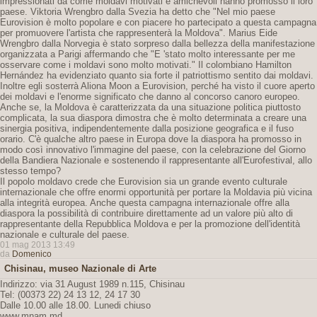
impressionati da come moldavi motivati ​​e amichevoli hanno promosso il loro
paese. Viktoria Wrengbro dalla Svezia ha detto che "Nel mio paese
Eurovision è molto popolare e con piacere ho partecipato a questa campagna
per promuovere l'artista che rappresenterà la Moldova". Marius Eide
Wrengbro dalla Norvegia è stato sorpreso dalla bellezza della manifestazione
organizzata a Parigi affermando che "E 'stato molto interessante per me
osservare come i moldavi sono molto motivati." Il colombiano Hamilton
Hernández ha evidenziato quanto sia forte il patriottismo sentito dai moldavi.
Inoltre egli sosterrà Aliona Moon a Eurovision, perché ha visto il cuore aperto
dei moldavi e l'enorme significato che danno al concorso canoro europeo.
Anche se, la Moldova è caratterizzata da una situazione politica piuttosto
complicata, la sua diaspora dimostra che è molto determinata a creare una
sinergia positiva, indipendentemente dalla posizione geografica e il fuso
orario. C'è qualche altro paese in Europa dove la diaspora ha promosso in
modo così innovativo l'immagine del paese, con la celebrazione del Giorno
della Bandiera Nazionale e sostenendo il rappresentante all'Eurofestival, allo
stesso tempo?
Il popolo moldavo crede che Eurovision sia un grande evento culturale
internazionale che offre enormi opportunità per portare la Moldavia più vicina
alla integrità europea. Anche questa campagna internazionale offre alla
diaspora la possibilità di contribuire direttamente ad un valore più alto di
rappresentante della Repubblica Moldova e per la promozione dell'identità
nazionale e culturale del paese.
01 mag 2013 13:49
da
Domenico
Chisinau, museo Nazionale di Arte
Indirizzo: via 31 August 1989 n.115, Chisinau
Tel: (00373 22) 24 13 12, 24 17 30
Dalle 10.00 alle 18.00. Lunedi chiuso
www.mnam.md