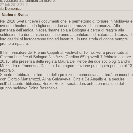
d. Assistenza familiari all’estero.
27 feb 2013 21:11
da
Domenico
Nadea e Sveta
Nel 2010 Sveta riceve i documenti che le permettono di tornare in Moldavia e
rivedere finalmente la figlia dopo due anni e mezzo di lontananza. Alla
partenza dell’amica, Nadea rimane sola a Bologna e cerca di reagire alla
solitudine. Le due amiche continueranno a confidarsi ed aiutarsi a distanza. I
loro destini si incroceranno fino ad invertirsi, in una storia di donne sempre
pronte a ripartire.
Il film, vincitore del Premio Cipputi al Festival di Torino, verrà presentato al
Cinema Lumière di Bologna (via Azzo Gardino 65) giovedì 7 febbraio alle ore
20.15, alla presenza della regista Maura Del Peroe dei due sociologi Sandro
Mezzadra e Francesca Decimo. La programmazione proseguirà poi fino al 13
febbraio.
Sabato 9 febbraio, al termine della proiezione pomeridiana si terrà un incontro
con Giorgio Mattarrozzi, Alina Gulyayeva, Cinzia De Angelis e, a seguire,
nell'adiacente Biblioteca Renzo Renzi, serata danzante con musiche del
gruppo moldavo Doina Basababiei.