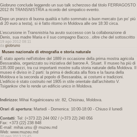
Giobruno conclude leggendo un suo talk scherzoso dal titolo FERRAGOSTO
2012 IN TRANSNISTRIA a ricordo del simpatico evento.
Dopo un pranzo di buona qualità e tutto sommato a buon mercato (un po’ più
di 20 euro a testa), si è fatto ritorno in Moldova alle ore 18:30 circa.
L’escursione in Transnistria ha avuto successo con la collaborazione di
Denis, sua madre Maria e il suo compagno Bacco...oltre che del sottoscritto
19 ago 2012 08:11
da
giobruno
Museo nazionale di etnografia e storia naturale
È stato aperto nell'ottobre del 1889 in occasione della prima mostra agricola
Bessarabia, organizzato su iniziativa del barone A. Stuart. Il museo ha più di
135.000 pezzi, tra cui importanti mostre sulla storia naturale della Moldova. Il
museo è diviso in 2 parti: la prima è dedicata alla flora e la fauna della
Moldova e la seconda al popolo di Bessarabia, ai costumi e tradizioni.
L'edificio è stato costruito nel 1905 in stile orientale dall'architetto V.
Tsigankov che lo rende un edificio unico in Moldova.
Indirizzo:
Mihai Kogalniceanu str. 82, Chisinau, Moldova.
Orari di apertura:
Martedì - Domenica: 10:00-18:00 - Chiuso il lunedì
Contatti
: Tel: (+373 22) 244 002 / (+373 22) 240 056
Fax: +373 (22) 238 848
E-mail: mihai.ursu @ muzeu.md
Web: www.muzeu.md
20 gen 2013 15:45