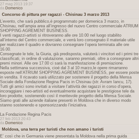
27 mag 2013 19:37
da
Domenico
Concorso di pittura per ragazzi - Chisinau 3 marzo 2013
L’evento, che sarà pubblico,è programmato per domenica 3 marzo, in
Chisinau, nell’ampia area all’ingresso del nuovo Centro commerciale ATRIUM
SHOPPING AGREMENT BUSINESS.
I venti ragazzi-artisti si ritroveranno alle ore 10.00 nel luogo stabilito
all’interno del Centro commerciale, e verrà loro consegnato il materiale utile
per realizzare il quadro e dovranno consegnare l’opera terminata alle ore
16.00.
Consegnate le tele, la Giuria, già predisposta, valuterà i vincitori ed i primi tre
classificati, in ordine di valutazione, saranno premiati, oltre a consegnare altri
premi minori. Alle ore 17.00 ci sarà la manifestazione di premiazione.
Nella settimana successiva, cioé dal 3 al 10 marzo,le opere rimarranno
esposte nell’ATRIUM SHOPPING AGREMENT BUSINESS, per essere poste
in vendita. Il ricavato sarà utilizzato per sostenere il progetto della Mensa
Sociale della Fondazione Regina Pacis in Chisinau (str. Avram Iancu, 17).
Tutti gli amici sono invitati a visitare l’attività dei ragazzi in corso d’opera,
incoraggiare i neo-artisti ed eventualmente acquistare le prestigiose tele da
loro prodotte, sostenendo così il meritevole progetto della Mensa Sociale.
Siamo grati alle aziende italiane presenti in Moldova che in diverso modo
stanno sostenendo e sponsorizzando l’iniziativa.
La Fondazione Regina Pacis
27 feb 2013 20:43
da
Domenico
Moldova, una terra per turisti che non amano i turisti
E’ così che in Germania viene presentata la Moldova nella prima guida