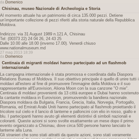
da
Domenico
Chisinau, museo Nazionale di Archeologia e Storia
Al momento attuale ha un patrimonio di circa 135.000 pezzi. Detiene
un’importante collezione di pezzi riferiti alla storia naturale della Repubblica
Moldova.
Indirizzo: via 31 August 1989 n.121 A, Chisinau
Tel: (00373 22) 24 04 26, 24 43 25
Dalle 10.00 alle 18.00 (inverno 17.00). Venerdi chiuso
www.nationalmuseum.md
27 mag 2013 18:39
da
Domenico
Centinaia di migranti moldavi hanno partecipato ad un flashmob
internazionale
La campagna internazionale è stata promossa e coordinata dalla Diaspora
Relations Bureau of Moldova. Il suo obiettivo principale è quello di unire tutti i
moldavi all'estero al fine di promuovere l'immagine della Moldova e il suo
rappresentante all'Eurovision, Aliona Moon con la sua canzone "O mie".
Centinaia di moldavi provenienti da 13 città europee e Dubai hanno sostenuto
la cantante moldava in Eurovision, promuovendo la bandiera nazionale.
Diaspora moldava da Bulgaria, Francia, Grecia, Italia, Norvegia, Portogallo,
Romania, ed Emirati Arabi Uniti hanno partecipato al flashmob proiettando il
tricolore sul cielo e il lancio di lanterne e palloncini con elio in rosso, giallo e
blu. I partecipanti hanno avuto gli elementi distintivi di simboli nazionali e
coloranti. Queste azioni si sono svolte esattamente un mese dopo il primo
evento organizzato a Chisinau, dove circa 500 persone hanno lanciato le
lanterne alla Luna.
Gli stranieri che sono stati attratti da queste azioni, sono stati veramente