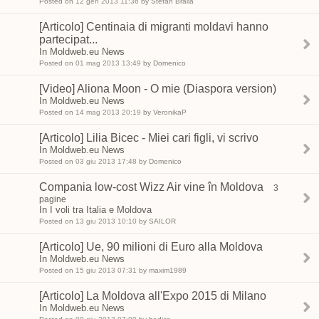
Posted on
12 gen 2013 11:36
by Stefan Braila
[Articolo] Centinaia di migranti moldavi hanno
partecipat...
In Moldweb.eu News
Posted on
01 mag 2013 13:49
by Domenico
[Video] Aliona Moon - O mie (Diaspora version)
In Moldweb.eu News
Posted on
14 mag 2013 20:19
by VeronikaP
[Articolo] Lilia Bicec - Miei cari figli, vi scrivo
In Moldweb.eu News
Posted on
03 giu 2013 17:48
by Domenico
Compania low-cost Wizz Air vine în Moldova
3
pagine
In I voli tra Italia e Moldova
Posted on
13 giu 2013 10:10
by SAILOR
[Articolo] Ue, 90 milioni di Euro alla Moldova
In Moldweb.eu News
Posted on
15 giu 2013 07:31
by maxim1989
[Articolo] La Moldova all'Expo 2015 di Milano
In Moldweb.eu News