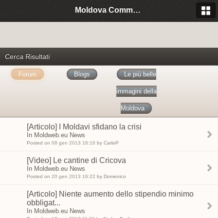
Moldova Community Italia
Cerca Risultati
Forum
Blogs
Le più belle
immagini della
Moldova
[Articolo] I Moldavi sfidano la crisi
In Moldweb.eu News
Posted on
08 gen 2013 16:16
by CarloP
[Video] Le cantine di Cricova
In Moldweb.eu News
Posted on
20 gen 2013 16:22
by Domenico
[Articolo] Niente aumento dello stipendio minimo
obbligat...
In Moldweb.eu News