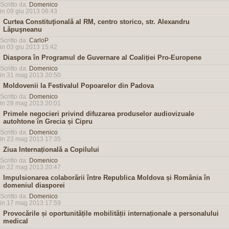
Scritto da:
Domenico
in 09 giu 2013 06:43
Curtea Constituţională al RM, centro storico, str. Alexandru
Lăpuşneanu
Scritto da:
CarloP
in 03 giu 2013 15:42
Diaspora în Programul de Guvernare al Coaliției Pro-Europene
Scritto da:
Domenico
in 31 mag 2013 20:50
Moldovenii la Festivalul Popoarelor din Padova
Scritto da:
Domenico
in 28 mag 2013 20:01
Primele negocieri privind difuzarea produselor audiovizuale
autohtone în Grecia și Cipru
Scritto da:
Domenico
in 23 mag 2013 17:35
Ziua Internațională a Copilului
Scritto da:
Domenico
in 22 mag 2013 20:47
Impulsionarea colaborării între Republica Moldova și România în
domeniul diasporei
Scritto da:
Domenico
in 17 mag 2013 17:59
Provocările și oportunitățile mobilității internaționale a personalului
medical