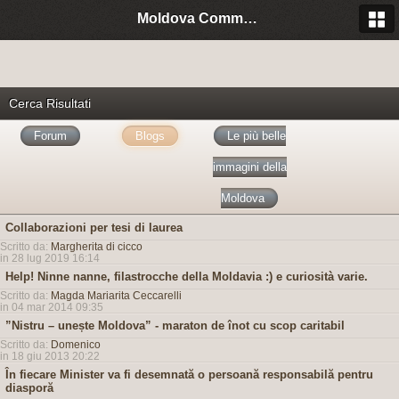
Moldova Community Italia
Cerca Risultati
Forum
Blogs
Le più belle
immagini della
Moldova
Collaborazioni per tesi di laurea
Scritto da:
Margherita di cicco
in 28 lug 2019 16:14
Help! Ninne nanne, filastrocche della Moldavia :) e curiosità varie.
Scritto da:
Magda Mariarita Ceccarelli
in 04 mar 2014 09:35
”Nistru – unește Moldova” - maraton de înot cu scop caritabil
Scritto da:
Domenico
in 18 giu 2013 20:22
În fiecare Minister va fi desemnată o persoană responsabilă pentru
diasporă