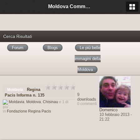
Moldova Community Italia
Cerca Risultati
Forum
Blogs
Le più belle
immagini della
Moldova
Regina
Moldavia
9
Pacis Informa n. 135
downloads
Moldavia
,
Moldova
,
Chisinau
e 1 di
0 commenti
piu'...
Domenico
in
Fondazione Regina Pacis
10 febbraio 2013 -
21:22