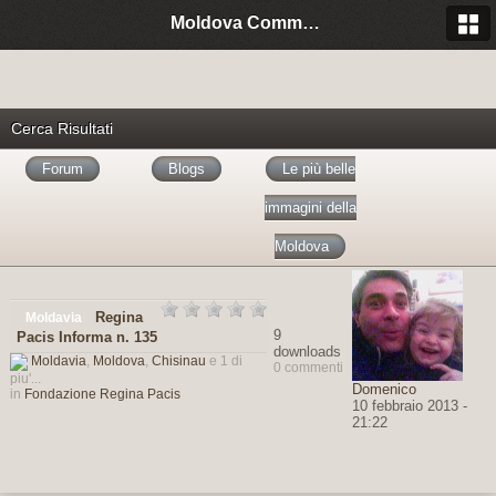
Moldova Community Italia
Cerca Risultati
Forum
Blogs
Le più belle
immagini della
Moldova
Regina
Moldavia
9
Pacis Informa n. 135
downloads
Moldavia
,
Moldova
,
Chisinau
e 1 di
0 commenti
piu'...
Domenico
in
Fondazione Regina Pacis
10 febbraio 2013 -
21:22