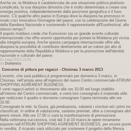
Anche se, la Moldova è caratterizzata da una situazione politica piuttosto
complicata, la sua diaspora dimostra che è molto determinata a creare una
sinergia positiva, indipendentemente dalla posizione geografica e il fuso
orario. C'è qualche altro paese in Europa dove la diaspora ha promosso in
modo così innovativo l'immagine del paese, con la celebrazione del Giorno
della Bandiera Nazionale e sostenendo il rappresentante all'Eurofestival, allo
stesso tempo?
Il popolo moldavo crede che Eurovision sia un grande evento culturale
internazionale che offre enormi opportunità per portare la Moldavia più vicina
alla integrità europea. Anche questa campagna internazionale offre alla
diaspora la possibilità di contribuire direttamente ad un valore più alto di
rappresentante della Repubblica Moldova e per la promozione dell'identità
nazionale e culturale del paese.
01 mag 2013 13:49
da
Domenico
Concorso di pittura per ragazzi - Chisinau 3 marzo 2013
L’evento, che sarà pubblico,è programmato per domenica 3 marzo, in
Chisinau, nell’ampia area all’ingresso del nuovo Centro commerciale ATRIUM
SHOPPING AGREMENT BUSINESS.
I venti ragazzi-artisti si ritroveranno alle ore 10.00 nel luogo stabilito
all’interno del Centro commerciale, e verrà loro consegnato il materiale utile
per realizzare il quadro e dovranno consegnare l’opera terminata alle ore
16.00.
Consegnate le tele, la Giuria, già predisposta, valuterà i vincitori ed i primi tre
classificati, in ordine di valutazione, saranno premiati, oltre a consegnare altri
premi minori. Alle ore 17.00 ci sarà la manifestazione di premiazione.
Nella settimana successiva, cioé dal 3 al 10 marzo,le opere rimarranno
esposte nell’ATRIUM SHOPPING AGREMENT BUSINESS, per essere poste
in vendita. Il ricavato sarà utilizzato per sostenere il progetto della Mensa