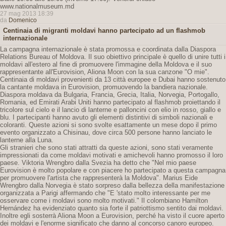
www.nationalmuseum.md
27 mag 2013 18:39
da
Domenico
Centinaia di migranti moldavi hanno partecipato ad un flashmob
internazionale
La campagna internazionale è stata promossa e coordinata dalla Diaspora
Relations Bureau of Moldova. Il suo obiettivo principale è quello di unire tutti i
moldavi all'estero al fine di promuovere l'immagine della Moldova e il suo
rappresentante all'Eurovision, Aliona Moon con la sua canzone "O mie".
Centinaia di moldavi provenienti da 13 città europee e Dubai hanno sostenuto
la cantante moldava in Eurovision, promuovendo la bandiera nazionale.
Diaspora moldava da Bulgaria, Francia, Grecia, Italia, Norvegia, Portogallo,
Romania, ed Emirati Arabi Uniti hanno partecipato al flashmob proiettando il
tricolore sul cielo e il lancio di lanterne e palloncini con elio in rosso, giallo e
blu. I partecipanti hanno avuto gli elementi distintivi di simboli nazionali e
coloranti. Queste azioni si sono svolte esattamente un mese dopo il primo
evento organizzato a Chisinau, dove circa 500 persone hanno lanciato le
lanterne alla Luna.
Gli stranieri che sono stati attratti da queste azioni, sono stati veramente
impressionati da come moldavi motivati ​​e amichevoli hanno promosso il loro
paese. Viktoria Wrengbro dalla Svezia ha detto che "Nel mio paese
Eurovision è molto popolare e con piacere ho partecipato a questa campagna
per promuovere l'artista che rappresenterà la Moldova". Marius Eide
Wrengbro dalla Norvegia è stato sorpreso dalla bellezza della manifestazione
organizzata a Parigi affermando che "E 'stato molto interessante per me
osservare come i moldavi sono molto motivati." Il colombiano Hamilton
Hernández ha evidenziato quanto sia forte il patriottismo sentito dai moldavi.
Inoltre egli sosterrà Aliona Moon a Eurovision, perché ha visto il cuore aperto
dei moldavi e l'enorme significato che danno al concorso canoro europeo.