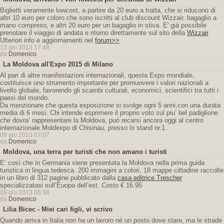
Biglietti veramente lowcost, a partire da 20 euro a tratta, che si riducono di
altri 10 euro per coloro che sono iscritti al club discount Wizzair, bagaglio a
mano compreso, e altri 20 euro per un bagaglio in stiva. E' già possibile
prenotare il viaggio di andata e ritorno direttamente sul sito della
Wizzair
.
Ulteriori info e aggiornamenti nel
forum>>
13 giu 2013 17:48
da
Domenico
La Moldova all'Expo 2015 di Milano
Al pari di altre manifestazioni internazionali, questa Expo mondiale,
costituisce uno strumento importante per promuovere i valori nazionali a
livello globale, favorendo gli scambi culturali, economici, scientifici tra tutti i
paesi del mondo.
Da menzionare che questa exposizione si svolge ogni 5 anni,con una durata
media di 6 mesi. Chi intende esprimere il proprio voto sul piu’ bel padiglione
che dovra’ rappresentare la Moldova, può recarsi ancora oggi al centro
internazionale Moldexpo di Chisinau, presso lo stand nr.1.
09 giu 2013 07:07
da
Domenico
Moldova, una terra per turisti che non amano i turisti
E’ così che in Germania viene presentata la Moldova nella prima guida
turistica in lingua tedesca. 200 immagini a colori, 18 mappe cittadine raccolte
in un libro di 312 pagine pubblicato dalla
casa editrice Trescher
specializzatasi sull’Euopa dell’est. Costo € 16.95
09 giu 2013 06:38
da
Domenico
Lilia Bicec - Miei cari figli, vi scrivo
Quando arriva in Italia non ha un lavoro né un posto dove stare, ma le strade