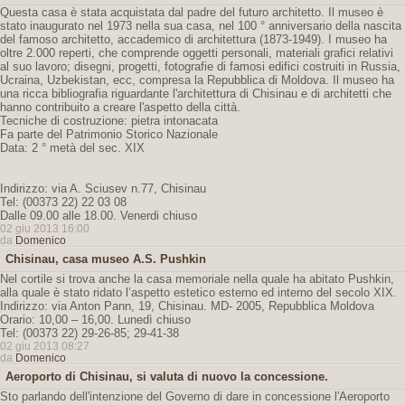
Questa casa è stata acquistata dal padre del futuro architetto. Il museo è
stato inaugurato nel 1973 nella sua casa, nel 100 ° anniversario della nascita
del famoso architetto, accademico di architettura (1873-1949). I museo ha
oltre 2.000 reperti, che comprende oggetti personali, materiali grafici relativi
al suo lavoro; disegni, progetti, fotografie di famosi edifici costruiti in Russia,
Ucraina, Uzbekistan, ecc, compresa la Repubblica di Moldova. Il museo ha
una ricca bibliografia riguardante l'architettura di Chisinau e di architetti che
hanno contribuito a creare l'aspetto della città.
Tecniche di costruzione: pietra intonacata
Fa parte del Patrimonio Storico Nazionale
Data: 2 ° metà del sec. XIX
Indirizzo: via A. Sciusev n.77, Chisinau
Tel: (00373 22) 22 03 08
Dalle 09.00 alle 18.00. Venerdi chiuso
02 giu 2013 16:00
da
Domenico
Chisinau, casa museo A.S. Pushkin
Nel cortile si trova anche la casa memoriale nella quale ha abitato Pushkin,
alla quale è stato ridato l’aspetto estetico esterno ed interno del secolo XIX.
Indirizzo: via Anton Pann, 19, Chisinau. MD- 2005, Repubblica Moldova
Orario: 10,00 – 16,00. Lunedì chiuso
Tel: (00373 22) 29-26-85; 29-41-38
02 giu 2013 08:27
da
Domenico
Aeroporto di Chisinau, si valuta di nuovo la concessione.
Sto parlando dell'intenzione del Governo di dare in concessione l'Aeroporto