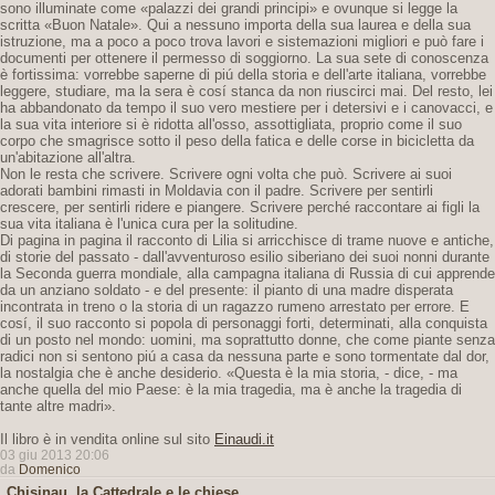
sono illuminate come «palazzi dei grandi principi» e ovunque si legge la
scritta «Buon Natale». Qui a nessuno importa della sua laurea e della sua
istruzione, ma a poco a poco trova lavori e sistemazioni migliori e può fare i
documenti per ottenere il permesso di soggiorno. La sua sete di conoscenza
è fortissima: vorrebbe saperne di piú della storia e dell'arte italiana, vorrebbe
leggere, studiare, ma la sera è cosí stanca da non riuscirci mai. Del resto, lei
ha abbandonato da tempo il suo vero mestiere per i detersivi e i canovacci, e
la sua vita interiore si è ridotta all'osso, assottigliata, proprio come il suo
corpo che smagrisce sotto il peso della fatica e delle corse in bicicletta da
un'abitazione all'altra.
Non le resta che scrivere. Scrivere ogni volta che può. Scrivere ai suoi
adorati bambini rimasti in Moldavia con il padre. Scrivere per sentirli
crescere, per sentirli ridere e piangere. Scrivere perché raccontare ai figli la
sua vita italiana è l'unica cura per la solitudine.
Di pagina in pagina il racconto di Lilia si arricchisce di trame nuove e antiche,
di storie del passato - dall'avventuroso esilio siberiano dei suoi nonni durante
la Seconda guerra mondiale, alla campagna italiana di Russia di cui apprende
da un anziano soldato - e del presente: il pianto di una madre disperata
incontrata in treno o la storia di un ragazzo rumeno arrestato per errore. E
cosí, il suo racconto si popola di personaggi forti, determinati, alla conquista
di un posto nel mondo: uomini, ma soprattutto donne, che come piante senza
radici non si sentono piú a casa da nessuna parte e sono tormentate dal dor,
la nostalgia che è anche desiderio. «Questa è la mia storia, - dice, - ma
anche quella del mio Paese: è la mia tragedia, ma è anche la tragedia di
tante altre madri».
Il libro è in vendita online sul sito
Einaudi.it
03 giu 2013 20:06
da
Domenico
Chisinau, la Cattedrale e le chiese