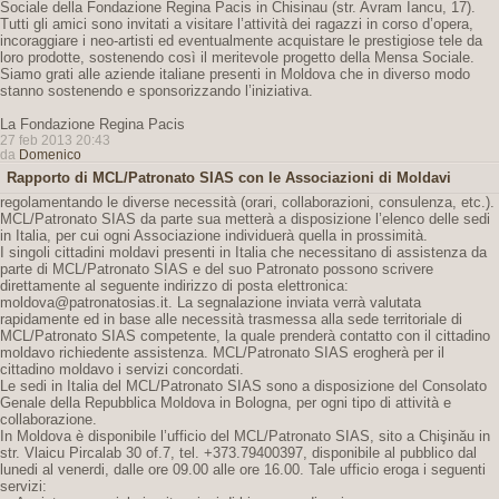
Sociale della Fondazione Regina Pacis in Chisinau (str. Avram Iancu, 17).
Tutti gli amici sono invitati a visitare l’attività dei ragazzi in corso d’opera,
incoraggiare i neo-artisti ed eventualmente acquistare le prestigiose tele da
loro prodotte, sostenendo così il meritevole progetto della Mensa Sociale.
Siamo grati alle aziende italiane presenti in Moldova che in diverso modo
stanno sostenendo e sponsorizzando l’iniziativa.
La Fondazione Regina Pacis
27 feb 2013 20:43
da
Domenico
Rapporto di MCL/Patronato SIAS con le Associazioni di Moldavi
regolamentando le diverse necessità (orari, collaborazioni, consulenza, etc.).
MCL/Patronato SIAS da parte sua metterà a disposizione l’elenco delle sedi
in Italia, per cui ogni Associazione individuerà quella in prossimità.
I singoli cittadini moldavi presenti in Italia che necessitano di assistenza da
parte di MCL/Patronato SIAS e del suo Patronato possono scrivere
direttamente al seguente indirizzo di posta elettronica:
moldova@patronatosias.it. La segnalazione inviata verrà valutata
rapidamente ed in base alle necessità trasmessa alla sede territoriale di
MCL/Patronato SIAS competente, la quale prenderà contatto con il cittadino
moldavo richiedente assistenza. MCL/Patronato SIAS erogherà per il
cittadino moldavo i servizi concordati.
Le sedi in Italia del MCL/Patronato SIAS sono a disposizione del Consolato
Genale della Repubblica Moldova in Bologna, per ogni tipo di attività e
collaborazione.
In Moldova è disponibile l’ufficio del MCL/Patronato SIAS, sito a Chişinău in
str. Vlaicu Pircalab 30 of.7, tel. +373.79400397, disponibile al pubblico dal
lunedi al venerdi, dalle ore 09.00 alle ore 16.00. Tale ufficio eroga i seguenti
servizi: