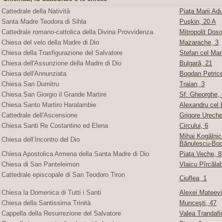
Cattedrale della Natività
Piaţa Marii Adu
Santa Madre Teodora di Sihla
Puşkin, 20 A
Cattedrale romano-cattolica della Divina Provvidenza
Mitropolit Doso
Chiesa del velo della Madre di Dio
Mazarache, 3
Chiesa della Trasfigurazione del Salvatore
Ştefan cel Mare
Chiesa dell'Assunzione della Madre di Dio
Bulgară, 21
Chiesa dell'Annunziata
Bogdan Petric
Chiesa San Dumitru
Traian, 3
Chiesa San Giorgio il Grande Martire
Sf. Gheorghe, 4
Chiesa Santo Martiro Haralambie
Alexandru cel 
Cattedrale dell'Ascensione
Grigore Ureche,
Chiesa Santi Re Costantino ed Elena
Circului, 6
Mihai Kogălnice
Chiesa dell’Incontro del Dio
Bănulescu-Bod
Chiesa Apostolica Armena della Santa Madre di Dio
Piaţa Veche, 8
Chiesa di San Panteleimon
Vlaicu Pîrcăla
Cattedrale episcopale di San Teodoro Tiron
Ciuflea, 1
Chiesa la Domenica di Tutti i Santi
Alexei Mateevi
Chiesa della Santissima Trinità
Munceşti, 47
Cappella della Resurrezione del Salvatore
Valea Trandafir