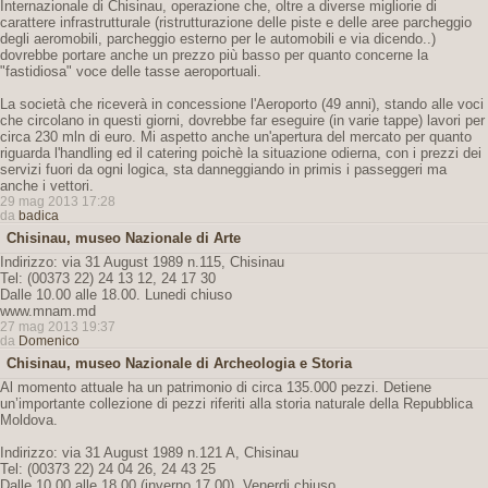
Internazionale di Chisinau, operazione che, oltre a diverse migliorie di
carattere infrastrutturale (ristrutturazione delle piste e delle aree parcheggio
degli aeromobili, parcheggio esterno per le automobili e via dicendo..)
dovrebbe portare anche un prezzo più basso per quanto concerne la
"fastidiosa" voce delle tasse aeroportuali.
La società che riceverà in concessione l'Aeroporto (49 anni), stando alle voci
che circolano in questi giorni, dovrebbe far eseguire (in varie tappe) lavori per
circa 230 mln di euro. Mi aspetto anche un'apertura del mercato per quanto
riguarda l'handling ed il catering poichè la situazione odierna, con i prezzi dei
servizi fuori da ogni logica, sta danneggiando in primis i passeggeri ma
anche i vettori.
29 mag 2013 17:28
da
badica
Chisinau, museo Nazionale di Arte
Indirizzo: via 31 August 1989 n.115, Chisinau
Tel: (00373 22) 24 13 12, 24 17 30
Dalle 10.00 alle 18.00. Lunedi chiuso
www.mnam.md
27 mag 2013 19:37
da
Domenico
Chisinau, museo Nazionale di Archeologia e Storia
Al momento attuale ha un patrimonio di circa 135.000 pezzi. Detiene
un’importante collezione di pezzi riferiti alla storia naturale della Repubblica
Moldova.
Indirizzo: via 31 August 1989 n.121 A, Chisinau
Tel: (00373 22) 24 04 26, 24 43 25
Dalle 10.00 alle 18.00 (inverno 17.00). Venerdi chiuso