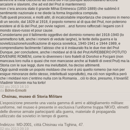
avvenne a metà Ottocento ad ovest del Prut (dunque abbondavano ancora
arcaismi e slavismi, che ad est del Prut si mantennero)
non c’era ancora stato il grande Mihai Eminescu (1850-1889) che sublimò il
sentimento nazionale e ne diede la forma linguistica compiuta.
Tutti questi processi, e molti altri, di incalcolabile importanza che crearono in meno
di un secolo, dal 1829 al 1918, il popolo romeno al di qua del Prut, non poterono
esistere al di là del Prut, per ovvie ragioni…anzi furono rafforzati i legami con il
mondo slavo-russo et pour cause.
Consideriamo poi il fallimento oggettivo del dominio romeno del 1918-1940 (lo
ammettono tutti, anche i romeni di vedute larghe), le ferite della guerra e la
sovietizzazione/russificazione di epoca sovietica, 1940-1941 e 1944-1989, e
comprendiamo facilmente l’abisso che si è instaurato fra le due rive del Prut
Dunque, per concludere, anche i moldavi al di là del Prut AVREBBERO POTUTO
DIVENIRE ROMENI, come lo divennero i loro fratelli di Dorohoi e Focşani (non
mancava loro nulla o quasi che non mancasse anche ai fratelli di ovest Prut) ma la
Storia con le sue leggi, dure ma ineluttabili, ha deciso altrimenti.
Oggi quindi esiste un popolo moldavo che non è più quello romeno (se non per
esigue minoranze dello stesso, intellettuali soprattutto), ma ciò non significa però
che i moldavi non c’entrino nulla con la Romania…ciò lo dice, presumo, il tovarišč
Vladimir Voronin ma ha torto!
02 giu 2013 16:10
da
Böhm-Ermolli
Chsinau, museo di Storia Militare
L’esposizione presente una vasta gamma di armi e abbigliamento militare:
uniforme, nel museo è presente in esclusiva l’uniforme truppa NKVD, elmetti
delle diverse armate partecipanti alla guerra, materiale di propaganda
utilizzato dai sovietici in tempo di guerra.
Indirizzo: MD-2001, città Chisinau via Tighina, 47.
02 giu 2013 09:19