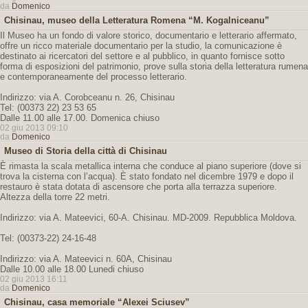
da
Domenico
Chisinau, museo della Letteratura Romena “M. Kogalniceanu”
Il Museo ha un fondo di valore storico, documentario e letterario affermato,
offre un ricco materiale documentario per la studio, la comunicazione è
destinato ai ricercatori del settore e al pubblico, in quanto fornisce sotto
forma di esposizioni del patrimonio, prove sulla storia della letteratura rumena
e contemporaneamente del processo letterario.
Indirizzo: via A. Corobceanu n. 26, Chisinau
Tel: (00373 22) 23 53 65
Dalle 11.00 alle 17.00. Domenica chiuso
02 giu 2013 09:10
da
Domenico
Museo di Storia della città di Chisinau
È rimasta la scala metallica interna che conduce al piano superiore (dove si
trova la cisterna con l’acqua). È stato fondato nel dicembre 1979 e dopo il
restauro è stata dotata di ascensore che porta alla terrazza superiore.
Altezza della torre 22 metri.
Indirizzo: via A. Mateevici, 60-A. Chisinau. MD-2009. Repubblica Moldova.
Tel: (00373-22) 24-16-48
Indirizzo: via A. Mateevici n. 60A, Chisinau
Dalle 10.00 alle 18.00 Lunedi chiuso
02 giu 2013 16:11
da
Domenico
Chisinau, casa memoriale “Alexei Sciusev”