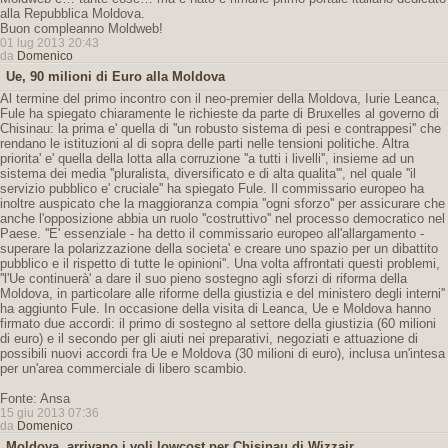
alla Repubblica Moldova.
Buon compleanno Moldweb!
01 lug 2013 20:43
da
Domenico
Ue, 90 milioni di Euro alla Moldova
Al termine del primo incontro con il neo-premier della Moldova, Iurie Leanca,
Fule ha spiegato chiaramente le richieste da parte di Bruxelles al governo di
Chisinau: la prima e' quella di ''un robusto sistema di pesi e contrappesi'' che
rendano le istituzioni al di sopra delle parti nelle tensioni politiche. Altra
priorita' e' quella della lotta alla corruzione ''a tutti i livelli'', insieme ad un
sistema dei media ''pluralista, diversificato e di alta qualita''', nel quale ''il
servizio pubblico e' cruciale'' ha spiegato Fule. Il commissario europeo ha
inoltre auspicato che la maggioranza compia ''ogni sforzo'' per assicurare che
anche l'opposizione abbia un ruolo ''costruttivo'' nel processo democratico nel
Paese. ''E' essenziale - ha detto il commissario europeo all'allargamento -
superare la polarizzazione della societa' e creare uno spazio per un dibattito
pubblico e il rispetto di tutte le opinioni''. Una volta affrontati questi problemi,
''l'Ue continuerà' a dare il suo pieno sostegno agli sforzi di riforma della
Moldova, in particolare alle riforme della giustizia e del ministero degli interni''
ha aggiunto Fule. In occasione della visita di Leanca, Ue e Moldova hanno
firmato due accordi: il primo di sostegno al settore della giustizia (60 milioni
di euro) e il secondo per gli aiuti nei preparativi, negoziati e attuazione di
possibili nuovi accordi fra Ue e Moldova (30 milioni di euro), inclusa un'intesa
per un'area commerciale di libero scambio.
Fonte: Ansa
15 giu 2013 07:36
da
Domenico
Moldova, arrivano i voli lowcost per Chisinau di Wizzair