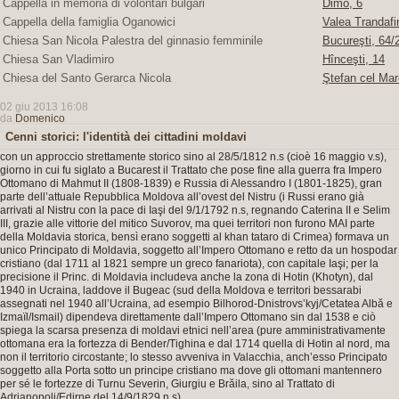
Cappella in memoria di volontari bulgari
Dimo, 6
Cappella della famiglia Oganowici
Valea Trandafir
Chiesa San Nicola Palestra del ginnasio femminile
Bucureşti, 64/2
Chiesa San Vladimiro
Hînceşti, 14
Chiesa del Santo Gerarca Nicola
Ştefan cel Mar
02 giu 2013 16:08
da
Domenico
Cenni storici: l'identità dei cittadini moldavi
con un approccio strettamente storico sino al 28/5/1812 n.s (cioè 16 maggio v.s),
giorno in cui fu siglato a Bucarest il Trattato che pose fine alla guerra fra Impero
Ottomano di Mahmut II (1808-1839) e Russia di Alessandro I (1801-1825), gran
parte dell’attuale Repubblica Moldova all’ovest del Nistru (i Russi erano già
arrivati al Nistru con la pace di Iaşi del 9/1/1792 n.s, regnando Caterina II e Selim
III, grazie alle vittorie del mitico Suvorov, ma quei territori non furono MAI parte
della Moldavia storica, bensì erano soggetti al khan tataro di Crimea) formava un
unico Principato di Moldavia, soggetto all’Impero Ottomano e retto da un hospodar
cristiano (dal 1711 al 1821 sempre un greco fanariota), con capitale Iaşi; per la
precisione il Princ. di Moldavia includeva anche la zona di Hotin (Khotyn), dal
1940 in Ucraina, laddove il Bugeac (sud della Moldova e territori bessarabi
assegnati nel 1940 all’Ucraina, ad esempio Bilhorod-Dnistrovs’kyj/Cetatea Albă e
Izmaïl/Ismail) dipendeva direttamente dall’Impero Ottomano sin dal 1538 e ciò
spiega la scarsa presenza di moldavi etnici nell’area (pure amministrativamente
ottomana era la fortezza di Bender/Tighina e dal 1714 quella di Hotin al nord, ma
non il territorio circostante; lo stesso avveniva in Valacchia, anch’esso Principato
soggetto alla Porta sotto un principe cristiano ma dove gli ottomani mantennero
per sé le fortezze di Turnu Severin, Giurgiu e Brăila, sino al Trattato di
Adrianopoli/Edirne del 14/9/1829 n.s).