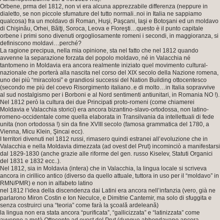
Orbene, prma del 1812, non vi era alcuna apprezzabile differenza (neppure in
dialetto, se non piccole sfumature del tutto normali..noi in Italia ne sappiamo
qualcosa) fra un moldavo di Roman, Huşi, Paşcani, Iaşi e Botoşani ed un moldavo
di Chişinău, Orhei, Bălţi, Soroca, Leova e Floreşti…questo è il punto capitale
orbene i primi sono divenuti orgogliosamente romeni i secondi, in maggioranza, si
definiscono moldavi…perché?
La ragione precipua, nella mia opinione, sta nel fatto che nel 1812 quando
avvenne la separazione forzata del popolo moldavo, né in Valacchia né
tantomeno in Moldavia era ancora realmente iniziato quel movimento cultural-
nazionale che porterà alla nascita nel corso del XIX secolo della Nazione romena,
uno dei più “miracolosi” e grandiosi successi del Nation Building ottocentesco
(secondo me più del coevo Risorgimento italiano..e di molto…in Italia sopravvive
al sud nostalgismo per i Borboni e al Nord sentimenti antiunitari, in Romania NO !).
Nel 1812 però la cultura dei due Principati proto-romeni (come chiamerei
Moldavia e Valacchia storici) era ancora bizantino-slavo-ortodossa, non latino-
romeno-occidentale come quella elaborata in Transilvania da intellettuali di fede
unita (non ortodossa !) sin da fine XVIII secolo (famosa grammatica del 1780, a
Vienna, Micu Klein, Şincai ecc).
I territori divenuti nel 1812 russi, rimasero quindi estranei all’evoluzione che in
Valacchia e nella Moldavia dimezzata (ad ovest del Prut) incominciò a manifestarsi
dal 1829-1830 (anche grazie alle riforme del gen. russo Kiselev, Statuti Organici
del 1831 e 1832 ecc..).
Nel 1812, sia in Moldavia (intera) che in Valacchia, la lingua locale si scriveva
ancora in cirillico antico (diverso da quello attuale, tuttora in uso per il “moldavo” in
RMN/PMR) e non in alfabeto latino
nel 1812 l’idea della discendenza dai Latini era ancora nell’infanzia (vero, già ne
parlarono Miron Costin e Ion Neculce, e Dimitrie Cantemir, ma solo di sfuggita e
senza costruirci una “teoria” come farà la şcoală ardeleană)
la lingua non era stata ancora “purificata”, “gallicizzata” e “latinizzata” come