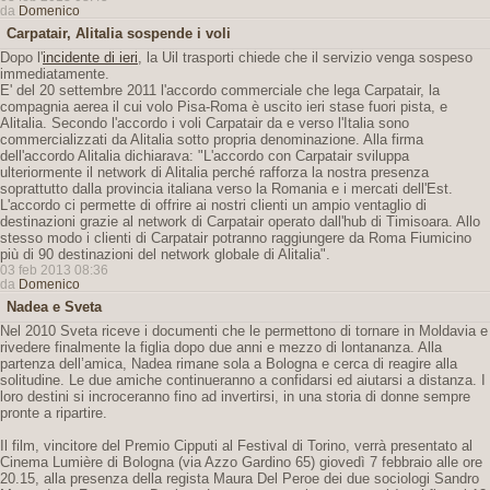
da
Domenico
Carpatair, Alitalia sospende i voli
Dopo l'
incidente di ieri
, la Uil trasporti chiede che il servizio venga sospeso
immediatamente.
E' del 20 settembre 2011 l'accordo commerciale che lega Carpatair, la
compagnia aerea il cui volo Pisa-Roma è uscito ieri stase fuori pista, e
Alitalia. Secondo l'accordo i voli Carpatair da e verso l'Italia sono
commercializzati da Alitalia sotto propria denominazione. Alla firma
dell'accordo Alitalia dichiarava: "L'accordo con Carpatair sviluppa
ulteriormente il network di Alitalia perché rafforza la nostra presenza
soprattutto dalla provincia italiana verso la Romania e i mercati dell'Est.
L'accordo ci permette di offrire ai nostri clienti un ampio ventaglio di
destinazioni grazie al network di Carpatair operato dall'hub di Timisoara. Allo
stesso modo i clienti di Carpatair potranno raggiungere da Roma Fiumicino
più di 90 destinazioni del network globale di Alitalia".
03 feb 2013 08:36
da
Domenico
Nadea e Sveta
Nel 2010 Sveta riceve i documenti che le permettono di tornare in Moldavia e
rivedere finalmente la figlia dopo due anni e mezzo di lontananza. Alla
partenza dell’amica, Nadea rimane sola a Bologna e cerca di reagire alla
solitudine. Le due amiche continueranno a confidarsi ed aiutarsi a distanza. I
loro destini si incroceranno fino ad invertirsi, in una storia di donne sempre
pronte a ripartire.
Il film, vincitore del Premio Cipputi al Festival di Torino, verrà presentato al
Cinema Lumière di Bologna (via Azzo Gardino 65) giovedì 7 febbraio alle ore
20.15, alla presenza della regista Maura Del Peroe dei due sociologi Sandro