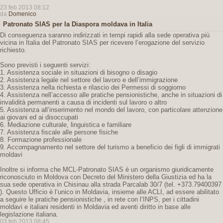
23 feb 2013 08:12
da
Domenico
Patronato SIAS per la Diaspora moldava in Italia
Di conseguenza saranno indirizzati in tempi rapidi alla sede operativa più
vicina in Italia del Patronato SIAS per ricevere l’erogazione del servizio
richiesto.
Sono previsti i seguenti servizi:
1. Assistenza sociale in situazioni di bisogno o disagio
2. Assistenza legale nel settore del lavoro e dell’immigrazione
3. Assistenza nella richiesta e rilascio dei Permessi di soggiorno
4. Assistenza nell’accesso alle pratiche pensionistiche, anche in situazioni di
invalidità permanenti a causa di incidenti sul lavoro o altro
5. Assistenza all’inserimento nel mondo del lavoro, con particolare attenzione
ai giovani ed ai disoccupati
6. Mediazione culturale, linguistica e familiare
7. Assistenza fiscale alle persone fisiche
8. Formazione professionale
9. Accompagnamento nel settore del turismo a beneficio dei figli di immigrati
moldavi
Inoltre si informa che MCL-Patronato SIAS è un organismo giuridicamente
riconosciuto in Moldova con Decreto del Ministero della Giustizia ed ha la
sua sede operativa in Chisinau alla strada Parcalab 30/7 (tel. +373.79400397
). Questo Ufficio è l’unico in Moldavia, insieme alle ACLI, ad essere abilitato
a seguire le pratiche pensionistiche , in rete con l’INPS, per i cittadini
moldavi e italiani residenti in Moldavia ed aventi diritto in base alle
legislazione italiana.
03 feb 2013 08:45