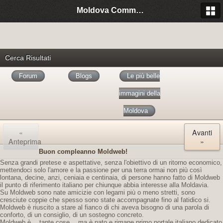
Moldova Community Italia
Cerca Risultati
Forum
Blogs
Le più belle
immagini della
Moldova
«
Avanti
Anteprima
»
Buon compleanno Moldweb!
Senza grandi pretese e aspettative, senza l'obiettivo di un ritorno economico,
mettendoci solo l'amore e la passione per una terra ormai non più così
lontana, decine, anzi, ceniaia e centinaia, di persone hanno fatto di Moldweb
il punto di riferimento italiano per chiunque abbia interesse alla Moldavia.
Su Moldweb sono nate amicizie con legami più o meno stretti, sono
cresciute coppie che spesso sono state accompagnate fino al fatidico si.
Moldweb è riuscito a stare al fianco di chi aveva bisogno di una parola di
conforto, di un consiglio, di un sostegno concreto.
Moldweb è… tante cose… ma è nato e rimane primo portale italiano dedicato