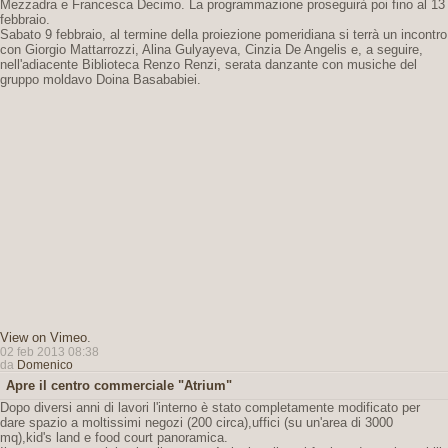
Mezzadra e Francesca Decimo. La programmazione proseguirà poi fino al 13
febbraio.
Sabato 9 febbraio, al termine della proiezione pomeridiana si terrà un incontro
con Giorgio Mattarrozzi, Alina Gulyayeva, Cinzia De Angelis e, a seguire,
nell'adiacente Biblioteca Renzo Renzi, serata danzante con musiche del
gruppo moldavo Doina Basababiei.
View on Vimeo
.
02 feb 2013 08:38
da
Domenico
Apre il centro commerciale "Atrium"
Dopo diversi anni di lavori l'interno è stato completamente modificato per
dare spazio a moltissimi negozi (200 circa),uffici (su un'area di 3000
mq),kid's land e food court panoramica.