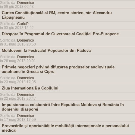
Scritto da:
Domenico
in 09 giu 2013 06:43
Curtea Constituţională al RM, centro storico, str. Alexandru
Lăpuşneanu
Scritto da:
CarloP
in 03 giu 2013 15:42
Diaspora în Programul de Guvernare al Coaliției Pro-Europene
Scritto da:
Domenico
in 31 mag 2013 20:50
Moldovenii la Festivalul Popoarelor din Padova
Scritto da:
Domenico
in 28 mag 2013 20:01
Primele negocieri privind difuzarea produselor audiovizuale
autohtone în Grecia și Cipru
Scritto da:
Domenico
in 23 mag 2013 17:35
Ziua Internațională a Copilului
Scritto da:
Domenico
in 22 mag 2013 20:47
Impulsionarea colaborării între Republica Moldova și România în
domeniul diasporei
Scritto da:
Domenico
in 17 mag 2013 17:59
Provocările și oportunitățile mobilității internaționale a personalului
medical