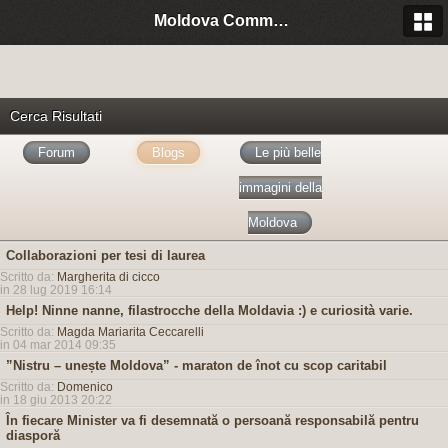
Moldova Community Italia
Cerca Risultati
Forum
Blogs
Le più belle
immagini della
Moldova
Collaborazioni per tesi di laurea
Scritto da:
Margherita di cicco
in 28 lug 2019 16:14
Help! Ninne nanne, filastrocche della Moldavia :) e curiosità varie.
Scritto da:
Magda Mariarita Ceccarelli
in 04 mar 2014 09:35
”Nistru – unește Moldova” - maraton de înot cu scop caritabil
Scritto da:
Domenico
in 18 giu 2013 20:22
În fiecare Minister va fi desemnată o persoană responsabilă pentru
diasporă