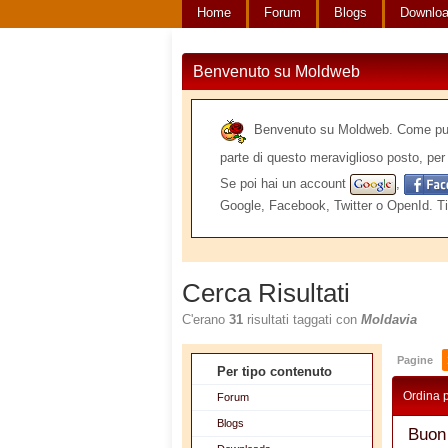
Home
Forum
Blogs
Downlo
Benvenuto su Moldweb
Benvenuto su Moldweb. Come puoi v
parte di questo meraviglioso posto, per 
Se poi hai un account
,
Google, Facebook, Twitter o OpenId. Ti
Cerca Risultati
C'erano
31
risultati taggati con
Moldavia
Pagine
Per tipo contenuto
Ordina 
Forum
Blogs
Buon