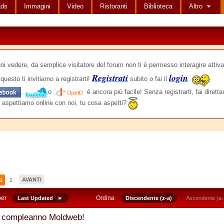
ads
Immagini
Video
Ristoranti
Biblioteca
Altro
edere, da semplice visitatore del forum non ti è permesso interagire attiva
Registrati
login
questo ti invitiamo a registrarti!
subito o fai il
.
,
o
è ancora più facile! Senza registrarti, fai dirett
 aspettiamo online con noi, tu cosa aspetti?
AVANTI
1
2
per
Ordina
Last Updated
Discendente (z-a)
Ascendente (a-
 compleanno Moldweb!