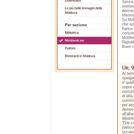
Downloads
Senza 
metten
Le più belle immagini della
decine,
Moldova
riferim
Su Mol
che sp
Per sezione
fianco 
Biblioteca
concre
Moldwe
Moldweb.eu
Repubb
Buon 
Pulmini
Ristoranti in Moldova
Ue, 9
Al ter
spiegat
e' quel
sopra d
corruzi
di alta
commis
per ass
democr
all'all
dibatti
''l'Ue 
partico
occasi