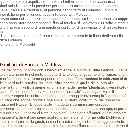
grandi pretese e aspettative, senza l'obiettivo di un ritorno economico,
doci solo l'amore e la passione per una terra ormai non più così lontana,
 anzi, ceniaia e centinaia, di persone hanno fatto di Moldweb il punto di
ento italiano per chiunque abbia interesse alla Moldavia.
dweb sono nate amicizie con legami più o meno stretti, sono cresciute coppi
esso sono state accompagnate fino al fatidico si. Moldweb è riuscito a stare 
di chi aveva bisogno di una parola di conforto, di un consiglio, di un sostegno
to.
b è… tante cose… ma è nato e rimane primo portale italiano dedicato alla
lica Moldova.
compleanno Moldweb!
0 milioni di Euro alla Moldova
mine del primo incontro con il neo-premier della Moldova, Iurie Leanca, Fule ha
o chiaramente le richieste da parte di Bruxelles al governo di Chisinau: la pr
la di ''un robusto sistema di pesi e contrappesi'' che rendano le istituzioni al di
elle parti nelle tensioni politiche. Altra priorita' e' quella della lotta alla
one ''a tutti i livelli'', insieme ad un sistema dei media ''pluralista, diversificato 
 qualita''', nel quale ''il servizio pubblico e' cruciale'' ha spiegato Fule. Il
sario europeo ha inoltre auspicato che la maggioranza compia ''ogni sforzo''
icurare che anche l'opposizione abbia un ruolo ''costruttivo'' nel processo
atico nel Paese. ''E' essenziale - ha detto il commissario europeo
argamento - superare la polarizzazione della societa' e creare uno spazio per u
to pubblico e il rispetto di tutte le opinioni''. Una volta affrontati questi problemi
continuerà' a dare il suo pieno sostegno agli sforzi di riforma della Moldova, in
lare alle riforme della giustizia e del ministero degli interni'' ha aggiunto Fule. I
one della visita di Leanca, Ue e Moldova hanno firmato due accordi: il primo d