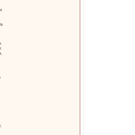
ei
la
i
l
a,
o
,