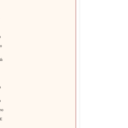
e
n
no
tà
à
o
amo
RE