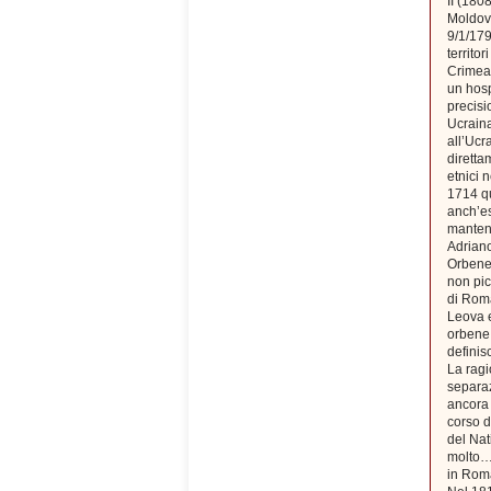
II (180
Moldova
9/1/179
territo
Crimea)
un hosp
precisi
Ucraina
all’Ucr
diretta
etnici 
1714 qu
anch’es
mantenn
Adriano
Orbene,
non pic
di Roma
Leova e
orbene 
defini
La ragi
separaz
ancora 
corso d
del Nat
molto…i
in Roma