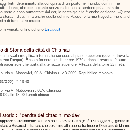
aggi forti, determinati, alla conquista di un posto nel mondo: uomini, ma
tutto donne, che come piante senza radici non si sentono piú a casa da
a parte e sono tormentate dal dor, la nostalgia che è anche desiderio. «Ques
ia storia, - dice, - ma anche quella del mio Paese: è la mia tragedia, ma è an
edia di tante altre madri».
o è in vendita online sul sito
Einaudi.it
 di Storia della città di Chisinau
ta la scala metallica interna che conduce al piano superiore (dove si trova la
na con l’acqua). È stato fondato nel dicembre 1979 e dopo il restauro è stata
di ascensore che porta alla terrazza superiore. Altezza della torre 22 metri.
zzo: via A. Mateevici, 60-A. Chisinau. MD-2009. Repubblica Moldova.
00373-22) 24-16-48
zo: via A. Mateevici n. 60A, Chisinau
10.00 alle 18.00 Lunedi chiuso
 storici: l'identità dei cittadini moldavi
approccio strettamente storico sino al 28/5/1812 n.s (cioè 16 maggio v.s), giorno in
siglato a Bucarest il Trattato che pose fine alla guerra fra Impero Ottomano di Mahm