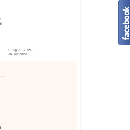
e
al
01 lug 2013 20:43
da Domenico
ima
e
n
,
n
i