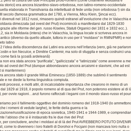
2 però la cultura dei due Principati proto-romeni (come chiamerei Moldavia e
ia storici) era ancora bizantino-slavo-ortodossa, non latino-romeno-occidentale
ella elaborata in Transilvania da intellettuali di fede unita (non ortodossa !) sin da
III secolo (famosa grammatica del 1780, a Vienna, Micu Klein, Şincai ecc).
tori divenuti nel 1812 russi, rimasero quindi estranei all’evoluzione che in Valacchia 
oldavia dimezzata (ad ovest del Prut) incominciò a manifestarsi dal 1829-1830
grazie alle riforme del gen. russo Kiselev, Statuti Organici del 1831 e 1832 ecc..).
2, sia in Moldavia (intera) che in Valacchia, la lingua locale si scriveva ancora in
co antico (diverso da quello attuale, tuttora in uso per il “moldavo” in RMN/PMR) e no
eto latino
2 l’idea della discendenza dai Latini era ancora nell’infanzia (vero, già ne parlaro
ostin e Ion Neculce, e Dimitrie Cantemir, ma solo di sfuggita e senza costruirci una
” come farà la şcoală ardeleană)
ua non era stata ancora “purificata”, “gallicizzata” e “latinizzata” come avvenne a me
to ad ovest del Prut (dunque abbondavano ancora arcaismi e slavismi, che ad est
t si mantennero)
ra ancora stato il grande Mihai Eminescu (1850-1889) che sublimò il sentimento
le e ne diede la forma linguistica compiuta.
uesti processi, e molti altri, di incalcolabile importanza che crearono in meno di un
 dal 1829 al 1918, il popolo romeno al di qua del Prut, non poterono esistere al di l
t, per ovvie ragioni…anzi furono rafforzati i legami con il mondo slavo-russo et pour
riamo poi il fallimento oggettivo del dominio romeno del 1918-1940 (lo ammetton
nche i romeni di vedute larghe), le ferite della guerra e la
zzazione/russificazione di epoca sovietica, 1940-1941 e 1944-1989, e comprendi
nte l’abisso che si è instaurato fra le due rive del Prut
, per concludere, anche i moldavi al di là del Prut AVREBBERO POTUTO DIVENI
 come lo divennero i loro fratelli di Dorohoi e Focşani (non mancava loro nulla o