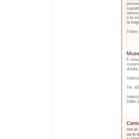
person
soprat
nessun
è la m
la trag
Il libr
Museo
È rimas
cister
dotata 
Indiri
Tel: (
Indiriz
Dalle 
Cenni
con un 
cui fu 