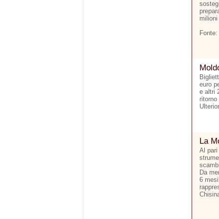
sostegn
prepara
milioni
Fonte:
Moldo
Bigliet
euro p
e altri
ritorno
Ulterio
La Mo
Al pari
strumen
scambi 
Da men
6 mesi.
rappre
Chisina