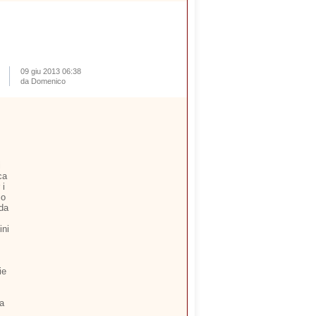
09 giu 2013 06:38
da Domenico
i
ca
 i
io
 da
ini
ie
ia