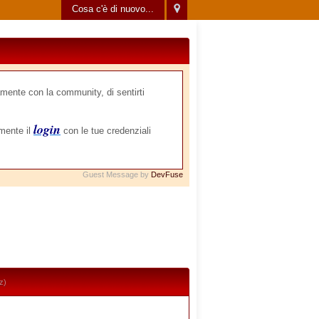
Cosa c'è di nuovo...
mente con la community, di sentirti
login
amente il
con le tue credenziali
Guest Message by
DevFuse
z)