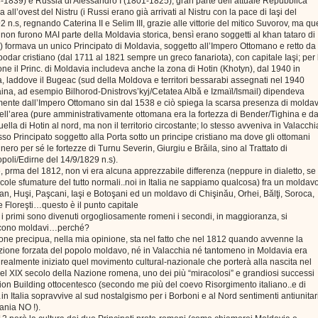
8-1839) e Russia di Alessandro I (1801-1825), gran parte dell’attuale Repubblica
 all’ovest del Nistru (i Russi erano già arrivati al Nistru con la pace di Iaşi del
2 n.s, regnando Caterina II e Selim III, grazie alle vittorie del mitico Suvorov, ma qu
ri non furono MAI parte della Moldavia storica, bensì erano soggetti al khan tataro di
 formava un unico Principato di Moldavia, soggetto all’Impero Ottomano e retto da
odar cristiano (dal 1711 al 1821 sempre un greco fanariota), con capitale Iaşi; per 
one il Princ. di Moldavia includeva anche la zona di Hotin (Khotyn), dal 1940 in
, laddove il Bugeac (sud della Moldova e territori bessarabi assegnati nel 1940
aina, ad esempio Bilhorod-Dnistrovs’kyj/Cetatea Albă e Izmaïl/Ismail) dipendeva
mente dall’Impero Ottomano sin dal 1538 e ciò spiega la scarsa presenza di moldav
nell’area (pure amministrativamente ottomana era la fortezza di Bender/Tighina e da
ella di Hotin al nord, ma non il territorio circostante; lo stesso avveniva in Valacchi
so Principato soggetto alla Porta sotto un principe cristiano ma dove gli ottomani
ero per sé le fortezze di Turnu Severin, Giurgiu e Brăila, sino al Trattato di
poli/Edirne del 14/9/1829 n.s).
 prma del 1812, non vi era alcuna apprezzabile differenza (neppure in dialetto, se
cole sfumature del tutto normali..noi in Italia ne sappiamo qualcosa) fra un moldav
n, Huşi, Paşcani, Iaşi e Botoşani ed un moldavo di Chişinău, Orhei, Bălţi, Soroca,
 Floreşti…questo è il punto capitale
i primi sono divenuti orgogliosamente romeni i secondi, in maggioranza, si
scono moldavi…perché?
one precipua, nella mia opinione, sta nel fatto che nel 1812 quando avvenne la
ione forzata del popolo moldavo, né in Valacchia né tantomeno in Moldavia era
realmente iniziato quel movimento cultural-nazionale che porterà alla nascita nel
el XIX secolo della Nazione romena, uno dei più “miracolosi” e grandiosi successi
ion Building ottocentesco (secondo me più del coevo Risorgimento italiano..e di
n Italia sopravvive al sud nostalgismo per i Borboni e al Nord sentimenti antiunitari
nia NO !).