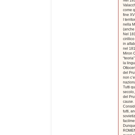
Nel 181
Valacch
come qu
fine XV
I terri
nella M
(anche 
Nel 181
cirilli
in alfab
nel 181
Miron C
“teoria
la ling
Ottocen
del Pru
non c’e
naziona
Tutti q
secolo,
del Pru
cause.
Conside
tutti, a
sovieti
facilme
Dunque
ROMENI,