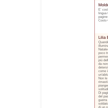
Moldo
E’ cos
lingua 
pagine
Costo 
Lilia 
Quando
illumi
Natale
poco tr
permes
piú del
da non 
detersi
come il
un'abit
Non le 
rimasti
pianger
solitud
Di pagi
del pas
guerra
soldato
di un r