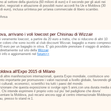
o al settore della giustizia (60 milioni di euro) e il secondo per gli aiuti nei
tivi, negoziati e attuazione di possibili nuovi accordi fra Ue e Moldova (30
 di euro), inclusa un'intesa per un'area commerciale di libero scambio.
 Ansa
va, arrivano i voli lowcost per Chisinau di Wizzair
ti veramente lowcost, a partire da 20 euro a tratta, che si riducono di altri 10
er coloro che sono iscritti al club discount Wizzair, bagaglio a mano compreso
 20 euro per un bagaglio in stiva. E' già possibile prenotare il viaggio di andata 
 direttamente sul sito della
Wizzair
.
ri info e aggiornamenti nel
forum>>
ldova all'Expo 2015 di Milano
 di altre manifestazioni internazionali, questa Expo mondiale, costituisce uno
to importante per promuovere i valori nazionali a livello globale, favorendo gl
culturali, economici, scientifici tra tutti i paesi del mondo.
zionare che questa exposizione si svolge ogni 5 anni,con una durata media d
 Chi intende esprimere il proprio voto sul piu’ bel padiglione che dovra’
sentare la Moldova, può recarsi ancora oggi al centro internazionale Moldexpo
u, presso lo stand nr.1.