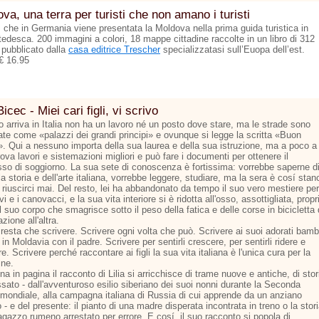
va, una terra per turisti che non amano i turisti
ì che in Germania viene presentata la Moldova nella prima guida turistica in
tedesca. 200 immagini a colori, 18 mappe cittadine raccolte in un libro di 312
 pubblicato dalla
casa editrice Trescher
specializzatasi sull’Euopa dell’est.
€ 16.95
Bicec - Miei cari figli, vi scrivo
 arriva in Italia non ha un lavoro né un posto dove stare, ma le strade sono
nate come «palazzi dei grandi principi» e ovunque si legge la scritta «Buon
». Qui a nessuno importa della sua laurea e della sua istruzione, ma a poco a
ova lavori e sistemazioni migliori e può fare i documenti per ottenere il
so di soggiorno. La sua sete di conoscenza è fortissima: vorrebbe saperne d
la storia e dell'arte italiana, vorrebbe leggere, studiare, ma la sera è cosí stan
riuscirci mai. Del resto, lei ha abbandonato da tempo il suo vero mestiere per
vi e i canovacci, e la sua vita interiore si è ridotta all'osso, assottigliata, propr
 suo corpo che smagrisce sotto il peso della fatica e delle corse in bicicletta
azione all'altra.
resta che scrivere. Scrivere ogni volta che può. Scrivere ai suoi adorati bamb
 in Moldavia con il padre. Scrivere per sentirli crescere, per sentirli ridere e
e. Scrivere perché raccontare ai figli la sua vita italiana è l'unica cura per la
ine.
na in pagina il racconto di Lilia si arricchisce di trame nuove e antiche, di stor
sato - dall'avventuroso esilio siberiano dei suoi nonni durante la Seconda
 mondiale, alla campagna italiana di Russia di cui apprende da un anziano
 - e del presente: il pianto di una madre disperata incontrata in treno o la stor
agazzo rumeno arrestato per errore. E cosí, il suo racconto si popola di