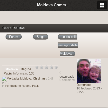
Moldova Community Italia
Cerca Risultati
Forum
Blogs
Le più belle
immagini della
Moldova
Regina
Moldavia
9
Pacis Informa n. 135
downloads
Moldavia
,
Moldova
,
Chisinau
e 1 di
0 commenti
piu'...
Domenico
in
Fondazione Regina Pacis
10 febbraio 2013 -
21:22