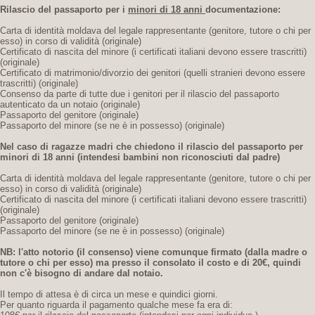
Rilascio del passaporto per i
minori di 18 anni
documentazione:
Carta di identità moldava del legale rappresentante (genitore, tutore o chi per
esso) in corso di validità (originale)
Certificato di nascita del minore (i certificati italiani devono essere trascritti)
(originale)
Certificato di matrimonio/divorzio dei genitori (quelli stranieri devono essere
trascritti) (originale)
Consenso da parte di tutte due i genitori per il rilascio del passaporto
autenticato da un notaio (originale)
Passaporto del genitore (originale)
Passaporto del minore (se ne è in possesso) (originale)
Nel caso di ragazze madri che chiedono il rilascio del passaporto per
minori di 18 anni
(intendesi bambini non riconosciuti dal padre)
Carta di identità moldava del legale rappresentante (genitore, tutore o chi per
esso) in corso di validità (originale)
Certificato di nascita del minore (i certificati italiani devono essere trascritti)
(originale)
Passaporto del genitore (originale)
Passaporto del minore (se ne è in possesso) (originale)
NB: l'atto notorio (il consenso) viene comunque firmato (dalla madre o
tutore o chi per esso) ma presso il consolato il costo e di 20€,
quindi
non c'è bisogno di andare dal notaio.
Il tempo di attesa è di circa un mese e quindici giorni.
Per quanto riguarda il pagamento qualche mese fa era di: