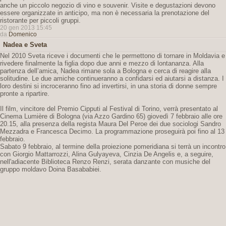
anche un piccolo negozio di vino e souvenir. Visite e degustazioni devono
essere organizzate in anticipo, ma non è necessaria la prenotazione del
ristorante per piccoli gruppi.
20 gen 2013 15:45
da
Domenico
Nadea e Sveta
Nel 2010 Sveta riceve i documenti che le permettono di tornare in Moldavia e
rivedere finalmente la figlia dopo due anni e mezzo di lontananza. Alla
partenza dell’amica, Nadea rimane sola a Bologna e cerca di reagire alla
solitudine. Le due amiche continueranno a confidarsi ed aiutarsi a distanza. I
loro destini si incroceranno fino ad invertirsi, in una storia di donne sempre
pronte a ripartire.
Il film, vincitore del Premio Cipputi al Festival di Torino, verrà presentato al
Cinema Lumière di Bologna (via Azzo Gardino 65) giovedì 7 febbraio alle ore
20.15, alla presenza della regista Maura Del Peroe dei due sociologi Sandro
Mezzadra e Francesca Decimo. La programmazione proseguirà poi fino al 13
febbraio.
Sabato 9 febbraio, al termine della proiezione pomeridiana si terrà un incontro
con Giorgio Mattarrozzi, Alina Gulyayeva, Cinzia De Angelis e, a seguire,
nell'adiacente Biblioteca Renzo Renzi, serata danzante con musiche del
gruppo moldavo Doina Basababiei.