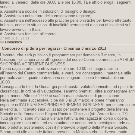
lunedi al venerdi, dalle ore 09.00 alle ore 16.00. Tale ufficio eroga i seguenti
servizi:
a. Assistenza sociale in situazioni di bisogno o disagio;
b. Assistenza nel settore della emigrazione regolare;
c. Assistenza nell’accesso alle pratiche pensionistiche per lavoro effettuato
in Italia, anche in situazioni di invalidità permanenti a causa di incidenti sul
lavoro avvenuti in Italia;
d. Assistenza familiari all’estero.
27 feb 2013 21:11
da
Domenico
Concorso di pittura per ragazzi - Chisinau 3 marzo 2013
L’evento, che sarà pubblico,è programmato per domenica 3 marzo, in
Chisinau, nell’ampia area all’ingresso del nuovo Centro commerciale ATRIUM
SHOPPING AGREMENT BUSINESS.
I venti ragazzi-artisti si ritroveranno alle ore 10.00 nel luogo stabilito
all’interno del Centro commerciale, e verrà loro consegnato il materiale utile
per realizzare il quadro e dovranno consegnare l’opera terminata alle ore
16.00.
Consegnate le tele, la Giuria, già predisposta, valuterà i vincitori ed i primi tre
classificati, in ordine di valutazione, saranno premiati, oltre a consegnare altri
premi minori. Alle ore 17.00 ci sarà la manifestazione di premiazione.
Nella settimana successiva, cioé dal 3 al 10 marzo,le opere rimarranno
esposte nell’ATRIUM SHOPPING AGREMENT BUSINESS, per essere poste
in vendita. Il ricavato sarà utilizzato per sostenere il progetto della Mensa
Sociale della Fondazione Regina Pacis in Chisinau (str. Avram Iancu, 17).
Tutti gli amici sono invitati a visitare l’attività dei ragazzi in corso d’opera,
incoraggiare i neo-artisti ed eventualmente acquistare le prestigiose tele da
loro prodotte, sostenendo così il meritevole progetto della Mensa Sociale.
Siamo grati alle aziende italiane presenti in Moldova che in diverso modo