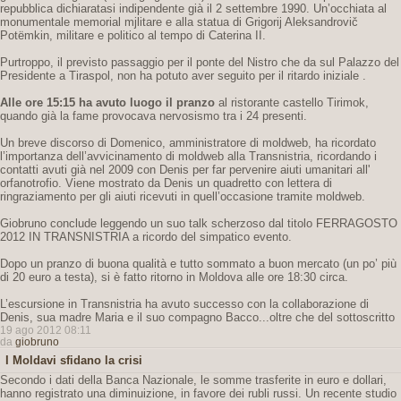
repubblica dichiaratasi indipendente già il 2 settembre 1990. Un’occhiata al
monumentale memorial mjlitare e alla statua di Grigorij Aleksandrovič
Potëmkin, militare e politico al tempo di Caterina II.
Purtroppo, il previsto passaggio per il ponte del Nistro che da sul Palazzo del
Presidente a Tiraspol, non ha potuto aver seguito per il ritardo iniziale .
Alle ore 15:15 ha avuto luogo il pranzo
al ristorante castello Tirimok,
quando già la fame provocava nervosismo tra i 24 presenti.
Un breve discorso di Domenico, amministratore di moldweb, ha ricordato
l’importanza dell’avvicinamento di moldweb alla Transnistria, ricordando i
contatti avuti già nel 2009 con Denis per far pervenire aiuti umanitari all'
orfanotrofio. Viene mostrato da Denis un quadretto con lettera di
ringraziamento per gli aiuti ricevuti in quell’occasione tramite moldweb.
Giobruno conclude leggendo un suo talk scherzoso dal titolo FERRAGOSTO
2012 IN TRANSNISTRIA a ricordo del simpatico evento.
Dopo un pranzo di buona qualità e tutto sommato a buon mercato (un po’ più
di 20 euro a testa), si è fatto ritorno in Moldova alle ore 18:30 circa.
L’escursione in Transnistria ha avuto successo con la collaborazione di
Denis, sua madre Maria e il suo compagno Bacco...oltre che del sottoscritto
19 ago 2012 08:11
da
giobruno
I Moldavi sfidano la crisi
Secondo i dati della Banca Nazionale, le somme trasferite in euro e dollari,
hanno registrato una diminuizione, in favore dei rubli russi. Un recente studio