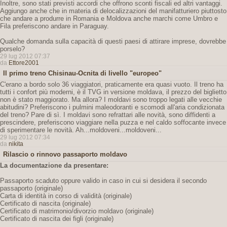
Inoltre, sono stati previsti accordi che offrono sconti fiscali ed altri vantaggi.
Aggiungo anche che in materia di delocalizzazioni del manifatturiero piuttosto
che andare a produrre in Romania e Moldova anche marchi come Umbro e
Fila preferiscono andare in Paraguay.
Qualche domanda sulla capacità di questi paesi di attirare imprese, dovrebbe
porselo?
29 lug 2012 07:37
da
Ettore2001
Il primo treno Chisinau-Ocnita di livello "europeo"
C'erano a bordo solo 36 viaggiatori, praticamente era quasi vuoto. Il treno ha
tutti i confort più moderni, è il TVG in versione moldava, il prezzo del biglietto
non è stato maggiorato. Ma allora? I moldavi sono troppo legati alle vecchie
abitudini? Preferiscono i pulmini maleodoranti e scomodi all'aria condizionata
del treno? Pare di sì. I moldavi sono refrattari alle novità, sono diffidenti a
prescindere, preferiscono viaggiare nella puzza e nel caldo soffocante invece
di sperimentare le novità. Ah...moldoveni...moldoveni...
29 lug 2012 07:34
da
nikita
Rilascio o rinnovo passaporto moldavo
La documentazione da presentare:
Passaporto scaduto oppure valido in caso in cui si desidera il secondo
passaporto (originale)
Carta di identità in corso di validità (originale)
Certificato di nascita (originale)
Certificato di matrimonio/divorzio moldavo (originale)
Certificato di nascita dei figli (originale)