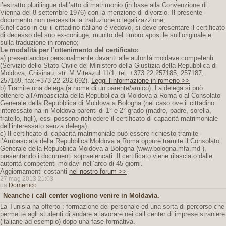
l’estratto plurilingue dall’atto di matrimonio (in base alla Convenzione di
Vienna del 8 settembre 1976) con la menzione di divorzio. Il presente
documento non necessita la traduzione o legalizazzione;
6.nel caso in cui il cittadino italiano è vedovo, si deve presentare il certificato
di decesso del suo ex-coniuge, munito del timbro apostile sull’originale e
sulla traduzione in romeno;
Le modalità per l’ottenimento del certificato:
a) presentandosi personalmente davanti alle autorità moldave competenti
(Servizio dello Stato Civile del Ministero della Giustizia della Repubblica di
Moldova, Chisinau, str. M.Viteazul 11/1, tel. +373 22 257185, 257187,
257189, fax:+373 22 292 692).
Leggi l'informazione in romeno >>
b) Tramite una delega (a nome di un parente/amico). La delega si può
ottenere all'Ambasciata della Repubblica di Moldova a Roma o al Consolato
Generale della Repubblica di Moldova a Bologna (nel caso ove il cittadino
interessato ha in Moldova parenti di 1° e 2° grado (madre, padre, sorella,
fratello, figli), essi possono richiedere il certificato di capacità matrimoniale
dell’interessato senza delega).
c) Il certificato di capacità matrimoniale può essere richiesto tramite
l’Ambasciata della Repubblica Moldova a Roma oppure tramite il Consolato
Generale della Repubblica Moldova a Bologna (www.bologna.mfa.md ),
presentando i documenti sopraelencati. Il certificato viene rilasciato dalle
autorità competenti moldavi nell’arco di 45 giorni.
Aggiornamenti costanti
nel nostro forum >>
27 mag 2013 21:03
da
Domenico
Neanche i call center vogliono venire in Moldavia.
La Tunisia ha offerto : formazione del personale ed una sorta di percorso che
permette agli studenti di andare a lavorare nei call center di imprese straniere
(italiane ad esempio) dopo una fase formativa.