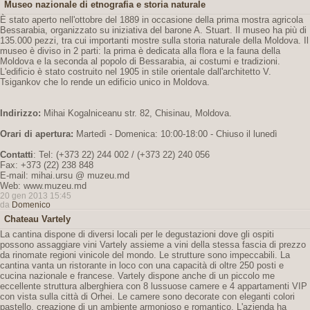
Museo nazionale di etnografia e storia naturale
È stato aperto nell'ottobre del 1889 in occasione della prima mostra agricola
Bessarabia, organizzato su iniziativa del barone A. Stuart. Il museo ha più di
135.000 pezzi, tra cui importanti mostre sulla storia naturale della Moldova. Il
museo è diviso in 2 parti: la prima è dedicata alla flora e la fauna della
Moldova e la seconda al popolo di Bessarabia, ai costumi e tradizioni.
L'edificio è stato costruito nel 1905 in stile orientale dall'architetto V.
Tsigankov che lo rende un edificio unico in Moldova.
Indirizzo:
Mihai Kogalniceanu str. 82, Chisinau, Moldova.
Orari di apertura:
Martedì - Domenica: 10:00-18:00 - Chiuso il lunedì
Contatti
: Tel: (+373 22) 244 002 / (+373 22) 240 056
Fax: +373 (22) 238 848
E-mail: mihai.ursu @ muzeu.md
Web: www.muzeu.md
20 gen 2013 15:45
da
Domenico
Chateau Vartely
La cantina dispone di diversi locali per le degustazioni dove gli ospiti
possono assaggiare vini Vartely assieme a vini della stessa fascia di prezzo
da rinomate regioni vinicole del mondo. Le strutture sono impeccabili. La
cantina vanta un ristorante in loco con una capacità di oltre 250 posti e
cucina nazionale e francese. Vartely dispone anche di un piccolo me
eccellente struttura alberghiera con 8 lussuose camere e 4 appartamenti VIP
con vista sulla città di Orhei. Le camere sono decorate con eleganti colori
pastello, creazione di un ambiente armonioso e romantico. L'azienda ha