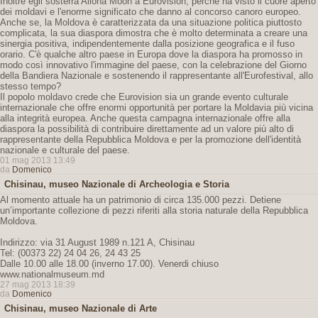
Inoltre egli sosterrà Aliona Moon a Eurovision, perché ha visto il cuore aperto
dei moldavi e l'enorme significato che danno al concorso canoro europeo.
Anche se, la Moldova è caratterizzata da una situazione politica piuttosto
complicata, la sua diaspora dimostra che è molto determinata a creare una
sinergia positiva, indipendentemente dalla posizione geografica e il fuso
orario. C'è qualche altro paese in Europa dove la diaspora ha promosso in
modo così innovativo l'immagine del paese, con la celebrazione del Giorno
della Bandiera Nazionale e sostenendo il rappresentante all'Eurofestival, allo
stesso tempo?
Il popolo moldavo crede che Eurovision sia un grande evento culturale
internazionale che offre enormi opportunità per portare la Moldavia più vicina
alla integrità europea. Anche questa campagna internazionale offre alla
diaspora la possibilità di contribuire direttamente ad un valore più alto di
rappresentante della Repubblica Moldova e per la promozione dell'identità
nazionale e culturale del paese.
01 mag 2013 13:49
da
Domenico
Chisinau, museo Nazionale di Archeologia e Storia
Al momento attuale ha un patrimonio di circa 135.000 pezzi. Detiene
un’importante collezione di pezzi riferiti alla storia naturale della Repubblica
Moldova.
Indirizzo: via 31 August 1989 n.121 A, Chisinau
Tel: (00373 22) 24 04 26, 24 43 25
Dalle 10.00 alle 18.00 (inverno 17.00). Venerdi chiuso
www.nationalmuseum.md
27 mag 2013 18:39
da
Domenico
Chisinau, museo Nazionale di Arte