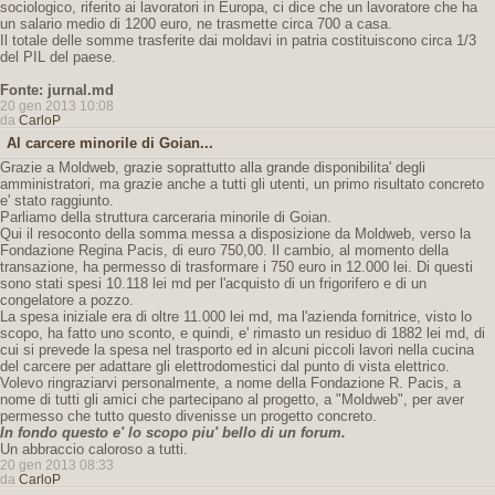
sociologico, riferito ai lavoratori in Europa, ci dice che un lavoratore che ha
un salario medio di 1200 euro, ne trasmette circa 700 a casa.
Il totale delle somme trasferite dai moldavi in patria costituiscono circa 1/3
del PIL del paese.
Fonte: jurnal.md
20 gen 2013 10:08
da
CarloP
Al carcere minorile di Goian...
Grazie a Moldweb, grazie soprattutto alla grande disponibilita' degli
amministratori, ma grazie anche a tutti gli utenti, un primo risultato concreto
e' stato raggiunto.
Parliamo della struttura carceraria minorile di Goian.
Qui il resoconto della somma messa a disposizione da Moldweb, verso la
Fondazione Regina Pacis, di euro 750,00. Il cambio, al momento della
transazione, ha permesso di trasformare i 750 euro in 12.000 lei. Di questi
sono stati spesi 10.118 lei md per l'acquisto di un frigorifero e di un
congelatore a pozzo.
La spesa iniziale era di oltre 11.000 lei md, ma l'azienda fornitrice, visto lo
scopo, ha fatto uno sconto, e quindi, e' rimasto un residuo di 1882 lei md, di
cui si prevede la spesa nel trasporto ed in alcuni piccoli lavori nella cucina
del carcere per adattare gli elettrodomestici dal punto di vista elettrico.
Volevo ringraziarvi personalmente, a nome della Fondazione R. Pacis, a
nome di tutti gli amici che partecipano al progetto, a "Moldweb", per aver
permesso che tutto questo divenisse un progetto concreto.
In fondo questo e' lo scopo piu' bello di un forum.
Un abbraccio caloroso a tutti.
20 gen 2013 08:33
da
CarloP