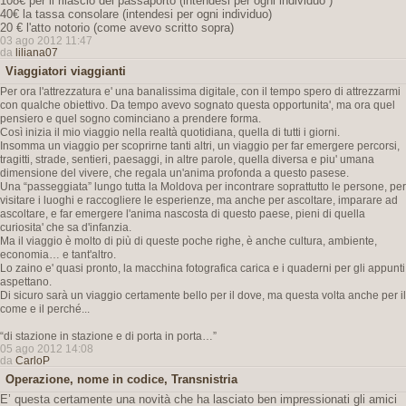
108€ per il rilascio del passaporto (intendesi per ogni individuo )
40€ la tassa consolare (intendesi per ogni individuo)
20 € l'atto notorio (come avevo scritto sopra)
03 ago 2012 11:47
da
liliana07
Viaggiatori viaggianti
Per ora l'attrezzatura e' una banalissima digitale, con il tempo spero di attrezzarmi
con qualche obiettivo. Da tempo avevo sognato questa opportunita', ma ora quel
pensiero e quel sogno cominciano a prendere forma.
Così inizia il mio viaggio nella realtà quotidiana, quella di tutti i giorni.
Insomma un viaggio per scoprirne tanti altri, un viaggio per far emergere percorsi,
tragitti, strade, sentieri, paesaggi, in altre parole, quella diversa e piu' umana
dimensione del vivere, che regala un'anima profonda a questo pasese.
Una “passeggiata” lungo tutta la Moldova per incontrare soprattutto le persone, per
visitare i luoghi e raccogliere le esperienze, ma anche per ascoltare, imparare ad
ascoltare, e far emergere l'anima nascosta di questo paese, pieni di quella
curiosita' che sa d'infanzia.
Ma il viaggio è molto di più di queste poche righe, è anche cultura, ambiente,
economia… e tant'altro.
Lo zaino e' quasi pronto, la macchina fotografica carica e i quaderni per gli appunti
aspettano.
Di sicuro sarà un viaggio certamente bello per il dove, ma questa volta anche per il
come e il perché...
“di stazione in stazione e di porta in porta…”
05 ago 2012 14:08
da
CarloP
Operazione, nome in codice, Transnistria
E’ questa certamente una novità che ha lasciato ben impressionati gli amici