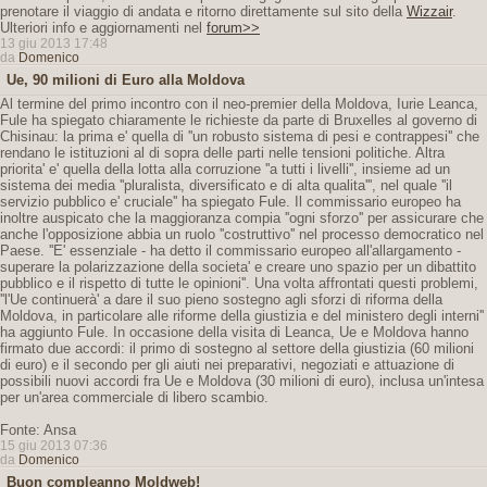
prenotare il viaggio di andata e ritorno direttamente sul sito della
Wizzair
.
Ulteriori info e aggiornamenti nel
forum>>
13 giu 2013 17:48
da
Domenico
Ue, 90 milioni di Euro alla Moldova
Al termine del primo incontro con il neo-premier della Moldova, Iurie Leanca,
Fule ha spiegato chiaramente le richieste da parte di Bruxelles al governo di
Chisinau: la prima e' quella di ''un robusto sistema di pesi e contrappesi'' che
rendano le istituzioni al di sopra delle parti nelle tensioni politiche. Altra
priorita' e' quella della lotta alla corruzione ''a tutti i livelli'', insieme ad un
sistema dei media ''pluralista, diversificato e di alta qualita''', nel quale ''il
servizio pubblico e' cruciale'' ha spiegato Fule. Il commissario europeo ha
inoltre auspicato che la maggioranza compia ''ogni sforzo'' per assicurare che
anche l'opposizione abbia un ruolo ''costruttivo'' nel processo democratico nel
Paese. ''E' essenziale - ha detto il commissario europeo all'allargamento -
superare la polarizzazione della societa' e creare uno spazio per un dibattito
pubblico e il rispetto di tutte le opinioni''. Una volta affrontati questi problemi,
''l'Ue continuerà' a dare il suo pieno sostegno agli sforzi di riforma della
Moldova, in particolare alle riforme della giustizia e del ministero degli interni''
ha aggiunto Fule. In occasione della visita di Leanca, Ue e Moldova hanno
firmato due accordi: il primo di sostegno al settore della giustizia (60 milioni
di euro) e il secondo per gli aiuti nei preparativi, negoziati e attuazione di
possibili nuovi accordi fra Ue e Moldova (30 milioni di euro), inclusa un'intesa
per un'area commerciale di libero scambio.
Fonte: Ansa
15 giu 2013 07:36
da
Domenico
Buon compleanno Moldweb!