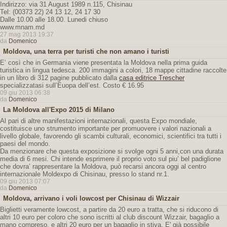
Indirizzo: via 31 August 1989 n.115, Chisinau
Tel: (00373 22) 24 13 12, 24 17 30
Dalle 10.00 alle 18.00. Lunedi chiuso
www.mnam.md
27 mag 2013 19:37
da
Domenico
Moldova, una terra per turisti che non amano i turisti
E’ così che in Germania viene presentata la Moldova nella prima guida
turistica in lingua tedesca. 200 immagini a colori, 18 mappe cittadine raccolte
in un libro di 312 pagine pubblicato dalla
casa editrice Trescher
specializzatasi sull’Euopa dell’est. Costo € 16.95
09 giu 2013 06:38
da
Domenico
La Moldova all'Expo 2015 di Milano
Al pari di altre manifestazioni internazionali, questa Expo mondiale,
costituisce uno strumento importante per promuovere i valori nazionali a
livello globale, favorendo gli scambi culturali, economici, scientifici tra tutti i
paesi del mondo.
Da menzionare che questa exposizione si svolge ogni 5 anni,con una durata
media di 6 mesi. Chi intende esprimere il proprio voto sul piu’ bel padiglione
che dovra’ rappresentare la Moldova, può recarsi ancora oggi al centro
internazionale Moldexpo di Chisinau, presso lo stand nr.1.
09 giu 2013 07:07
da
Domenico
Moldova, arrivano i voli lowcost per Chisinau di Wizzair
Biglietti veramente lowcost, a partire da 20 euro a tratta, che si riducono di
altri 10 euro per coloro che sono iscritti al club discount Wizzair, bagaglio a
mano compreso, e altri 20 euro per un bagaglio in stiva. E' già possibile