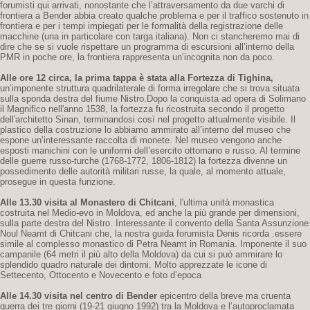
forumisti qui arrivati, nonostante che l’attraversamento da due varchi di
frontiera a Bender abbia creato qualche problema e per il traffico sostenuto in
frontiera e per i tempi impiegati per le formalità della registrazione delle
macchine (una in particolare con targa italiana). Non ci stancheremo mai di
dire che se si vuole rispettare un programma di escursioni all’interno della
PMR in poche ore, la frontiera rappresenta un’incognita non da poco.
Alle ore 12 circa, la prima tappa è stata alla Fortezza di Tighina,
un’imponente struttura quadrilaterale di forma irregolare che si trova situata
sulla sponda destra del fiume Nistro.Dopo la conquista ad opera di Solimano
il Magnifico nell'anno 1538, la fortezza fu ricostruita secondo il progetto
dell'architetto Sinan, terminandosi così nel progetto attualmente visibile. Il
plastico della costruzione lo abbiamo ammirato all’interno del museo che
espone un’interessante raccolta di monete. Nel museo vengono anche
esposti manichini con le uniformi dell’esercito ottomano e russo. Al termine
delle guerre russo-turche (1768-1772, 1806-1812) la fortezza divenne un
possedimento delle autorità militari russe, la quale, al momento attuale,
prosegue in questa funzione.
Alle 13.30 visita al Monastero di Chitcani
, l'ultima unità monastica
costruita nel Medio-evo in Moldova, ed anche la più grande per dimensioni,
sulla parte destra del Nistro. Interessante il convento della Santa Assunzione
Noul Neamt di Chitcani che, la nostra guida forumista Denis ricorda .essere
simile al complesso monastico di Petra Neamt in Romania. Imponente il suo
campanile (64 metri il più alto della Moldova) da cui si può ammirare lo
splendido quadro naturale dei dintorni. Molto apprezzate le icone di
Settecento, Ottocento e Novecento e foto d’epoca
Alle 14.30 visita nel centro di Bender
epicentro della breve ma cruenta
guerra dei tre giorni (19-21 giugno 1992) tra la Moldova e l’autoproclamata