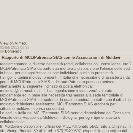
View on Vimeo
.
02 feb 2013 08:38
da
Domenico
Rapporto di MCL/Patronato SIAS con le Associazioni di Moldavi
regolamentando le diverse necessità (orari, collaborazioni, consulenza, etc.).
MCL/Patronato SIAS da parte sua metterà a disposizione l’elenco delle sedi
in Italia, per cui ogni Associazione individuerà quella in prossimità.
I singoli cittadini moldavi presenti in Italia che necessitano di assistenza da
parte di MCL/Patronato SIAS e del suo Patronato possono scrivere
direttamente al seguente indirizzo di posta elettronica:
moldova@patronatosias.it. La segnalazione inviata verrà valutata
rapidamente ed in base alle necessità trasmessa alla sede territoriale di
MCL/Patronato SIAS competente, la quale prenderà contatto con il cittadino
moldavo richiedente assistenza. MCL/Patronato SIAS erogherà per il
cittadino moldavo i servizi concordati.
Le sedi in Italia del MCL/Patronato SIAS sono a disposizione del Consolato
Genale della Repubblica Moldova in Bologna, per ogni tipo di attività e
collaborazione.
In Moldova è disponibile l’ufficio del MCL/Patronato SIAS, sito a Chişinău in
str. Vlaicu Pircalab 30 of.7, tel. +373.79400397, disponibile al pubblico dal