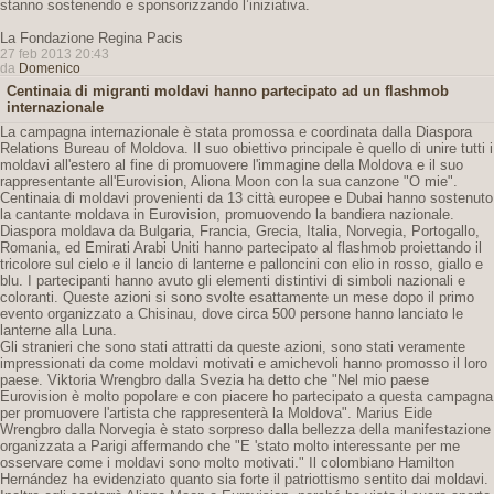
stanno sostenendo e sponsorizzando l’iniziativa.
La Fondazione Regina Pacis
27 feb 2013 20:43
da
Domenico
Centinaia di migranti moldavi hanno partecipato ad un flashmob
internazionale
La campagna internazionale è stata promossa e coordinata dalla Diaspora
Relations Bureau of Moldova. Il suo obiettivo principale è quello di unire tutti i
moldavi all'estero al fine di promuovere l'immagine della Moldova e il suo
rappresentante all'Eurovision, Aliona Moon con la sua canzone "O mie".
Centinaia di moldavi provenienti da 13 città europee e Dubai hanno sostenuto
la cantante moldava in Eurovision, promuovendo la bandiera nazionale.
Diaspora moldava da Bulgaria, Francia, Grecia, Italia, Norvegia, Portogallo,
Romania, ed Emirati Arabi Uniti hanno partecipato al flashmob proiettando il
tricolore sul cielo e il lancio di lanterne e palloncini con elio in rosso, giallo e
blu. I partecipanti hanno avuto gli elementi distintivi di simboli nazionali e
coloranti. Queste azioni si sono svolte esattamente un mese dopo il primo
evento organizzato a Chisinau, dove circa 500 persone hanno lanciato le
lanterne alla Luna.
Gli stranieri che sono stati attratti da queste azioni, sono stati veramente
impressionati da come moldavi motivati ​​e amichevoli hanno promosso il loro
paese. Viktoria Wrengbro dalla Svezia ha detto che "Nel mio paese
Eurovision è molto popolare e con piacere ho partecipato a questa campagna
per promuovere l'artista che rappresenterà la Moldova". Marius Eide
Wrengbro dalla Norvegia è stato sorpreso dalla bellezza della manifestazione
organizzata a Parigi affermando che "E 'stato molto interessante per me
osservare come i moldavi sono molto motivati." Il colombiano Hamilton
Hernández ha evidenziato quanto sia forte il patriottismo sentito dai moldavi.