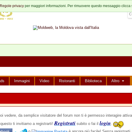
Regole privacy
per maggiori informazioni. Per rimuovere questo messaggio clicca 
ads
Immagini
Video
Ristoranti
Biblioteca
Altro
edere, da semplice visitatore del forum non ti è permesso interagire attiva
Registrati
login
questo ti invitiamo a registrarti!
subito o fai il
.
,
o
è ancora più facile! Senza registrarti,