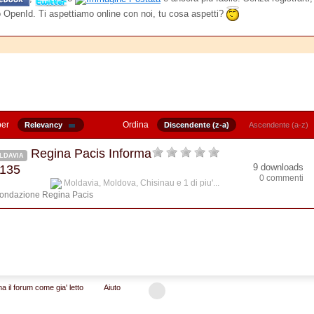
o OpenId. Ti aspettiamo online con noi, tu cosa aspetti?
per
Ordina
Relevancy
Discendente (z-a)
Ascendente (a-z)
Regina Pacis Informa
LDAVIA
9 downloads
 135
0 commenti
Moldavia
,
Moldova
,
Chisinau
e 1 di piu'...
ondazione Regina Pacis
a il forum come gia' letto
Aiuto