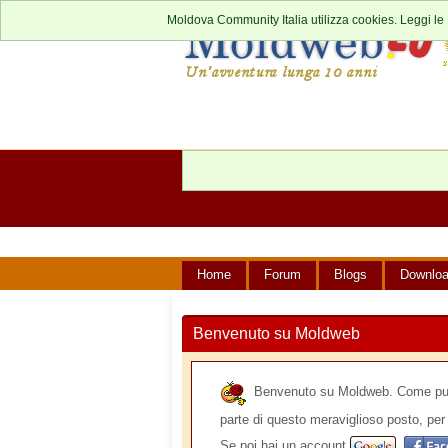
Moldova Community Italia utilizza cookies. Leggi le
Home
Forum
Blogs
Downlo
Benvenuto su Moldweb
Benvenuto su Moldweb. Come puoi v
parte di questo meraviglioso posto, per 
Se poi hai un account
,