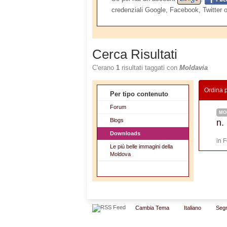
credenziali Google, Facebook, Twitter 
Cerca Risultati
C'erano
1
risultati taggati con
Moldavia
Ordina 
Per tipo contenuto
Forum
MO
Blogs
n.
Downloads
in
F
Le più belle immagini della
Moldova
Cambia Tema
Italiano
Segn