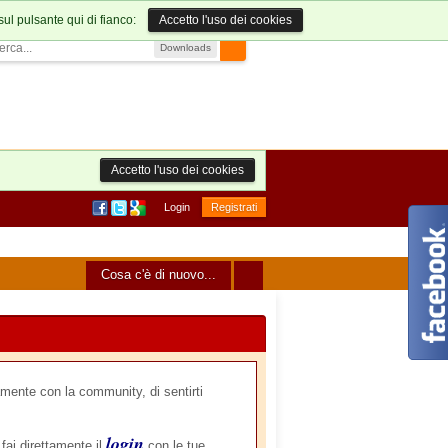
sul pulsante qui di fianco:
Accetto l'uso dei cookies
Downloads
Accetto l'uso dei cookies
Login
Registrati
Cosa c'è di nuovo...
mente con la community, di sentirti
login
 fai direttamente il
con le tue