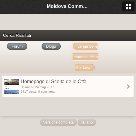
Moldova Community Italia
Cerca Risultati
Forum
Blogs
Le più belle
immagini della
Moldova
Homepage di Scelta delle Cttà
Uploaded 24 mag 2017
2417 views, 0 comments
Versione completa
Italiano