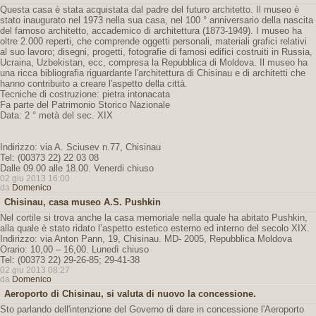
Questa casa è stata acquistata dal padre del futuro architetto. Il museo è
stato inaugurato nel 1973 nella sua casa, nel 100 ° anniversario della nascita
del famoso architetto, accademico di architettura (1873-1949). I museo ha
oltre 2.000 reperti, che comprende oggetti personali, materiali grafici relativi
al suo lavoro; disegni, progetti, fotografie di famosi edifici costruiti in Russia,
Ucraina, Uzbekistan, ecc, compresa la Repubblica di Moldova. Il museo ha
una ricca bibliografia riguardante l'architettura di Chisinau e di architetti che
hanno contribuito a creare l'aspetto della città.
Tecniche di costruzione: pietra intonacata
Fa parte del Patrimonio Storico Nazionale
Data: 2 ° metà del sec. XIX
Indirizzo: via A. Sciusev n.77, Chisinau
Tel: (00373 22) 22 03 08
Dalle 09.00 alle 18.00. Venerdi chiuso
02 giu 2013 16:00
da
Domenico
Chisinau, casa museo A.S. Pushkin
Nel cortile si trova anche la casa memoriale nella quale ha abitato Pushkin,
alla quale è stato ridato l’aspetto estetico esterno ed interno del secolo XIX.
Indirizzo: via Anton Pann, 19, Chisinau. MD- 2005, Repubblica Moldova
Orario: 10,00 – 16,00. Lunedì chiuso
Tel: (00373 22) 29-26-85; 29-41-38
02 giu 2013 08:27
da
Domenico
Aeroporto di Chisinau, si valuta di nuovo la concessione.
Sto parlando dell'intenzione del Governo di dare in concessione l'Aeroporto