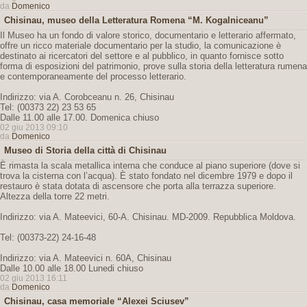
da
Domenico
Chisinau, museo della Letteratura Romena “M. Kogalniceanu”
Il Museo ha un fondo di valore storico, documentario e letterario affermato,
offre un ricco materiale documentario per la studio, la comunicazione è
destinato ai ricercatori del settore e al pubblico, in quanto fornisce sotto
forma di esposizioni del patrimonio, prove sulla storia della letteratura rumena
e contemporaneamente del processo letterario.
Indirizzo: via A. Corobceanu n. 26, Chisinau
Tel: (00373 22) 23 53 65
Dalle 11.00 alle 17.00. Domenica chiuso
02 giu 2013 09:10
da
Domenico
Museo di Storia della città di Chisinau
È rimasta la scala metallica interna che conduce al piano superiore (dove si
trova la cisterna con l’acqua). È stato fondato nel dicembre 1979 e dopo il
restauro è stata dotata di ascensore che porta alla terrazza superiore.
Altezza della torre 22 metri.
Indirizzo: via A. Mateevici, 60-A. Chisinau. MD-2009. Repubblica Moldova.
Tel: (00373-22) 24-16-48
Indirizzo: via A. Mateevici n. 60A, Chisinau
Dalle 10.00 alle 18.00 Lunedi chiuso
02 giu 2013 16:11
da
Domenico
Chisinau, casa memoriale “Alexei Sciusev”