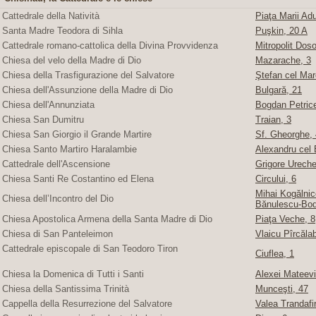
Cattedrale della Natività
Piaţa Marii Adu
Santa Madre Teodora di Sihla
Puşkin, 20 A
Cattedrale romano-cattolica della Divina Provvidenza
Mitropolit Doso
Chiesa del velo della Madre di Dio
Mazarache, 3
Chiesa della Trasfigurazione del Salvatore
Ştefan cel Mare
Chiesa dell'Assunzione della Madre di Dio
Bulgară, 21
Chiesa dell'Annunziata
Bogdan Petric
Chiesa San Dumitru
Traian, 3
Chiesa San Giorgio il Grande Martire
Sf. Gheorghe, 4
Chiesa Santo Martiro Haralambie
Alexandru cel 
Cattedrale dell'Ascensione
Grigore Ureche,
Chiesa Santi Re Costantino ed Elena
Circului, 6
Mihai Kogălnice
Chiesa dell’Incontro del Dio
Bănulescu-Bod
Chiesa Apostolica Armena della Santa Madre di Dio
Piaţa Veche, 8
Chiesa di San Panteleimon
Vlaicu Pîrcăla
Cattedrale episcopale di San Teodoro Tiron
Ciuflea, 1
Chiesa la Domenica di Tutti i Santi
Alexei Mateevi
Chiesa della Santissima Trinità
Munceşti, 47
Cappella della Resurrezione del Salvatore
Valea Trandafir