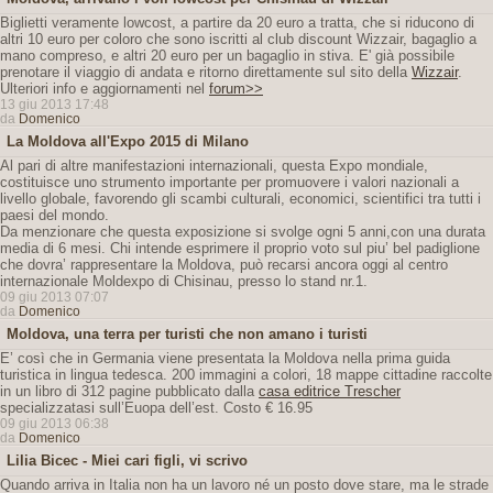
Biglietti veramente lowcost, a partire da 20 euro a tratta, che si riducono di
altri 10 euro per coloro che sono iscritti al club discount Wizzair, bagaglio a
mano compreso, e altri 20 euro per un bagaglio in stiva. E' già possibile
prenotare il viaggio di andata e ritorno direttamente sul sito della
Wizzair
.
Ulteriori info e aggiornamenti nel
forum>>
13 giu 2013 17:48
da
Domenico
La Moldova all'Expo 2015 di Milano
Al pari di altre manifestazioni internazionali, questa Expo mondiale,
costituisce uno strumento importante per promuovere i valori nazionali a
livello globale, favorendo gli scambi culturali, economici, scientifici tra tutti i
paesi del mondo.
Da menzionare che questa exposizione si svolge ogni 5 anni,con una durata
media di 6 mesi. Chi intende esprimere il proprio voto sul piu’ bel padiglione
che dovra’ rappresentare la Moldova, può recarsi ancora oggi al centro
internazionale Moldexpo di Chisinau, presso lo stand nr.1.
09 giu 2013 07:07
da
Domenico
Moldova, una terra per turisti che non amano i turisti
E’ così che in Germania viene presentata la Moldova nella prima guida
turistica in lingua tedesca. 200 immagini a colori, 18 mappe cittadine raccolte
in un libro di 312 pagine pubblicato dalla
casa editrice Trescher
specializzatasi sull’Euopa dell’est. Costo € 16.95
09 giu 2013 06:38
da
Domenico
Lilia Bicec - Miei cari figli, vi scrivo
Quando arriva in Italia non ha un lavoro né un posto dove stare, ma le strade