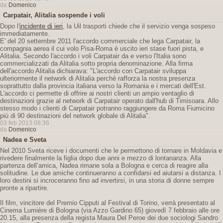
da
Domenico
Carpatair, Alitalia sospende i voli
Dopo l'
incidente di ieri
, la Uil trasporti chiede che il servizio venga sospeso
immediatamente.
E' del 20 settembre 2011 l'accordo commerciale che lega Carpatair, la
compagnia aerea il cui volo Pisa-Roma è uscito ieri stase fuori pista, e
Alitalia. Secondo l'accordo i voli Carpatair da e verso l'Italia sono
commercializzati da Alitalia sotto propria denominazione. Alla firma
dell'accordo Alitalia dichiarava: "L'accordo con Carpatair sviluppa
ulteriormente il network di Alitalia perché rafforza la nostra presenza
soprattutto dalla provincia italiana verso la Romania e i mercati dell'Est.
L'accordo ci permette di offrire ai nostri clienti un ampio ventaglio di
destinazioni grazie al network di Carpatair operato dall'hub di Timisoara. Allo
stesso modo i clienti di Carpatair potranno raggiungere da Roma Fiumicino
più di 90 destinazioni del network globale di Alitalia".
03 feb 2013 08:36
da
Domenico
Nadea e Sveta
Nel 2010 Sveta riceve i documenti che le permettono di tornare in Moldavia e
rivedere finalmente la figlia dopo due anni e mezzo di lontananza. Alla
partenza dell’amica, Nadea rimane sola a Bologna e cerca di reagire alla
solitudine. Le due amiche continueranno a confidarsi ed aiutarsi a distanza. I
loro destini si incroceranno fino ad invertirsi, in una storia di donne sempre
pronte a ripartire.
Il film, vincitore del Premio Cipputi al Festival di Torino, verrà presentato al
Cinema Lumière di Bologna (via Azzo Gardino 65) giovedì 7 febbraio alle ore
20.15, alla presenza della regista Maura Del Peroe dei due sociologi Sandro