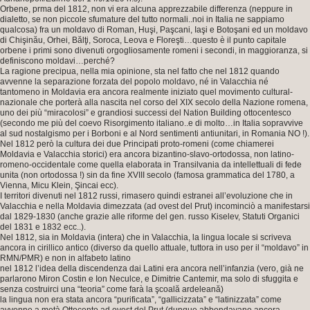
Orbene, prma del 1812, non vi era alcuna apprezzabile differenza (neppure in
dialetto, se non piccole sfumature del tutto normali..noi in Italia ne sappiamo
qualcosa) fra un moldavo di Roman, Huşi, Paşcani, Iaşi e Botoşani ed un moldavo
di Chişinău, Orhei, Bălţi, Soroca, Leova e Floreşti…questo è il punto capitale
orbene i primi sono divenuti orgogliosamente romeni i secondi, in maggioranza, si
definiscono moldavi…perché?
La ragione precipua, nella mia opinione, sta nel fatto che nel 1812 quando
avvenne la separazione forzata del popolo moldavo, né in Valacchia né
tantomeno in Moldavia era ancora realmente iniziato quel movimento cultural-
nazionale che porterà alla nascita nel corso del XIX secolo della Nazione romena,
uno dei più “miracolosi” e grandiosi successi del Nation Building ottocentesco
(secondo me più del coevo Risorgimento italiano..e di molto…in Italia sopravvive
al sud nostalgismo per i Borboni e al Nord sentimenti antiunitari, in Romania NO !).
Nel 1812 però la cultura dei due Principati proto-romeni (come chiamerei
Moldavia e Valacchia storici) era ancora bizantino-slavo-ortodossa, non latino-
romeno-occidentale come quella elaborata in Transilvania da intellettuali di fede
unita (non ortodossa !) sin da fine XVIII secolo (famosa grammatica del 1780, a
Vienna, Micu Klein, Şincai ecc).
I territori divenuti nel 1812 russi, rimasero quindi estranei all’evoluzione che in
Valacchia e nella Moldavia dimezzata (ad ovest del Prut) incominciò a manifestarsi
dal 1829-1830 (anche grazie alle riforme del gen. russo Kiselev, Statuti Organici
del 1831 e 1832 ecc..).
Nel 1812, sia in Moldavia (intera) che in Valacchia, la lingua locale si scriveva
ancora in cirillico antico (diverso da quello attuale, tuttora in uso per il “moldavo” in
RMN/PMR) e non in alfabeto latino
nel 1812 l’idea della discendenza dai Latini era ancora nell’infanzia (vero, già ne
parlarono Miron Costin e Ion Neculce, e Dimitrie Cantemir, ma solo di sfuggita e
senza costruirci una “teoria” come farà la şcoală ardeleană)
la lingua non era stata ancora “purificata”, “gallicizzata” e “latinizzata” come