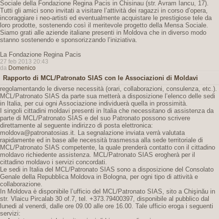
Sociale della Fondazione Regina Pacis in Chisinau (str. Avram Iancu, 17).
Tutti gli amici sono invitati a visitare l’attività dei ragazzi in corso d’opera,
incoraggiare i neo-artisti ed eventualmente acquistare le prestigiose tele da
loro prodotte, sostenendo così il meritevole progetto della Mensa Sociale.
Siamo grati alle aziende italiane presenti in Moldova che in diverso modo
stanno sostenendo e sponsorizzando l’iniziativa.
La Fondazione Regina Pacis
27 feb 2013 20:43
da
Domenico
Rapporto di MCL/Patronato SIAS con le Associazioni di Moldavi
regolamentando le diverse necessità (orari, collaborazioni, consulenza, etc.).
MCL/Patronato SIAS da parte sua metterà a disposizione l’elenco delle sedi
in Italia, per cui ogni Associazione individuerà quella in prossimità.
I singoli cittadini moldavi presenti in Italia che necessitano di assistenza da
parte di MCL/Patronato SIAS e del suo Patronato possono scrivere
direttamente al seguente indirizzo di posta elettronica:
moldova@patronatosias.it. La segnalazione inviata verrà valutata
rapidamente ed in base alle necessità trasmessa alla sede territoriale di
MCL/Patronato SIAS competente, la quale prenderà contatto con il cittadino
moldavo richiedente assistenza. MCL/Patronato SIAS erogherà per il
cittadino moldavo i servizi concordati.
Le sedi in Italia del MCL/Patronato SIAS sono a disposizione del Consolato
Genale della Repubblica Moldova in Bologna, per ogni tipo di attività e
collaborazione.
In Moldova è disponibile l’ufficio del MCL/Patronato SIAS, sito a Chişinău in
str. Vlaicu Pircalab 30 of.7, tel. +373.79400397, disponibile al pubblico dal
lunedi al venerdi, dalle ore 09.00 alle ore 16.00. Tale ufficio eroga i seguenti
servizi: