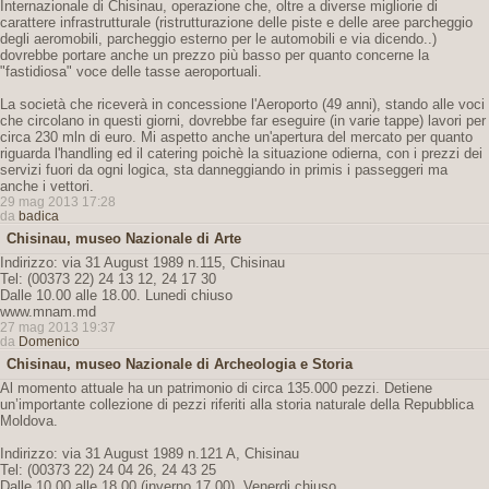
Internazionale di Chisinau, operazione che, oltre a diverse migliorie di
carattere infrastrutturale (ristrutturazione delle piste e delle aree parcheggio
degli aeromobili, parcheggio esterno per le automobili e via dicendo..)
dovrebbe portare anche un prezzo più basso per quanto concerne la
"fastidiosa" voce delle tasse aeroportuali.
La società che riceverà in concessione l'Aeroporto (49 anni), stando alle voci
che circolano in questi giorni, dovrebbe far eseguire (in varie tappe) lavori per
circa 230 mln di euro. Mi aspetto anche un'apertura del mercato per quanto
riguarda l'handling ed il catering poichè la situazione odierna, con i prezzi dei
servizi fuori da ogni logica, sta danneggiando in primis i passeggeri ma
anche i vettori.
29 mag 2013 17:28
da
badica
Chisinau, museo Nazionale di Arte
Indirizzo: via 31 August 1989 n.115, Chisinau
Tel: (00373 22) 24 13 12, 24 17 30
Dalle 10.00 alle 18.00. Lunedi chiuso
www.mnam.md
27 mag 2013 19:37
da
Domenico
Chisinau, museo Nazionale di Archeologia e Storia
Al momento attuale ha un patrimonio di circa 135.000 pezzi. Detiene
un’importante collezione di pezzi riferiti alla storia naturale della Repubblica
Moldova.
Indirizzo: via 31 August 1989 n.121 A, Chisinau
Tel: (00373 22) 24 04 26, 24 43 25
Dalle 10.00 alle 18.00 (inverno 17.00). Venerdi chiuso