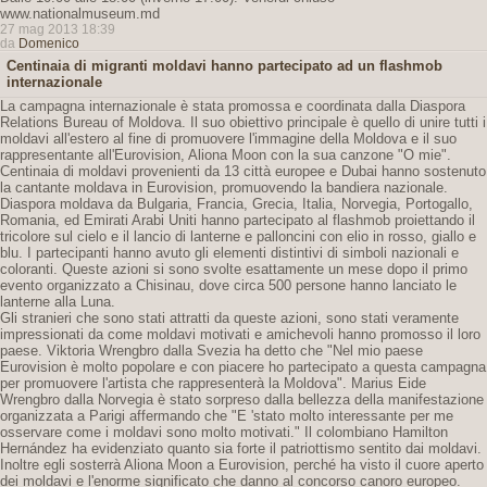
www.nationalmuseum.md
27 mag 2013 18:39
da
Domenico
Centinaia di migranti moldavi hanno partecipato ad un flashmob
internazionale
La campagna internazionale è stata promossa e coordinata dalla Diaspora
Relations Bureau of Moldova. Il suo obiettivo principale è quello di unire tutti i
moldavi all'estero al fine di promuovere l'immagine della Moldova e il suo
rappresentante all'Eurovision, Aliona Moon con la sua canzone "O mie".
Centinaia di moldavi provenienti da 13 città europee e Dubai hanno sostenuto
la cantante moldava in Eurovision, promuovendo la bandiera nazionale.
Diaspora moldava da Bulgaria, Francia, Grecia, Italia, Norvegia, Portogallo,
Romania, ed Emirati Arabi Uniti hanno partecipato al flashmob proiettando il
tricolore sul cielo e il lancio di lanterne e palloncini con elio in rosso, giallo e
blu. I partecipanti hanno avuto gli elementi distintivi di simboli nazionali e
coloranti. Queste azioni si sono svolte esattamente un mese dopo il primo
evento organizzato a Chisinau, dove circa 500 persone hanno lanciato le
lanterne alla Luna.
Gli stranieri che sono stati attratti da queste azioni, sono stati veramente
impressionati da come moldavi motivati ​​e amichevoli hanno promosso il loro
paese. Viktoria Wrengbro dalla Svezia ha detto che "Nel mio paese
Eurovision è molto popolare e con piacere ho partecipato a questa campagna
per promuovere l'artista che rappresenterà la Moldova". Marius Eide
Wrengbro dalla Norvegia è stato sorpreso dalla bellezza della manifestazione
organizzata a Parigi affermando che "E 'stato molto interessante per me
osservare come i moldavi sono molto motivati." Il colombiano Hamilton
Hernández ha evidenziato quanto sia forte il patriottismo sentito dai moldavi.
Inoltre egli sosterrà Aliona Moon a Eurovision, perché ha visto il cuore aperto
dei moldavi e l'enorme significato che danno al concorso canoro europeo.