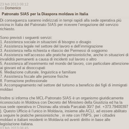
23 feb 2013 08:12
da
Domenico
Patronato SIAS per la Diaspora moldava in Italia
Di conseguenza saranno indirizzati in tempi rapidi alla sede operativa più
vicina in Italia del Patronato SIAS per ricevere l’erogazione del servizio
richiesto.
Sono previsti i seguenti servizi:
1. Assistenza sociale in situazioni di bisogno o disagio
2. Assistenza legale nel settore del lavoro e dell’immigrazione
3. Assistenza nella richiesta e rilascio dei Permessi di soggiorno
4. Assistenza nell’accesso alle pratiche pensionistiche, anche in situazioni di
invalidità permanenti a causa di incidenti sul lavoro o altro
5. Assistenza all’inserimento nel mondo del lavoro, con particolare attenzione
ai giovani ed ai disoccupati
6. Mediazione culturale, linguistica e familiare
7. Assistenza fiscale alle persone fisiche
8. Formazione professionale
9. Accompagnamento nel settore del turismo a beneficio dei figli di immigrati
moldavi
Inoltre si informa che MCL-Patronato SIAS è un organismo giuridicamente
riconosciuto in Moldova con Decreto del Ministero della Giustizia ed ha la
sua sede operativa in Chisinau alla strada Parcalab 30/7 (tel. +373.79400397
). Questo Ufficio è l’unico in Moldavia, insieme alle ACLI, ad essere abilitato
a seguire le pratiche pensionistiche , in rete con l’INPS, per i cittadini
moldavi e italiani residenti in Moldavia ed aventi diritto in base alle
legislazione italiana.
03 feb 2013 08:45