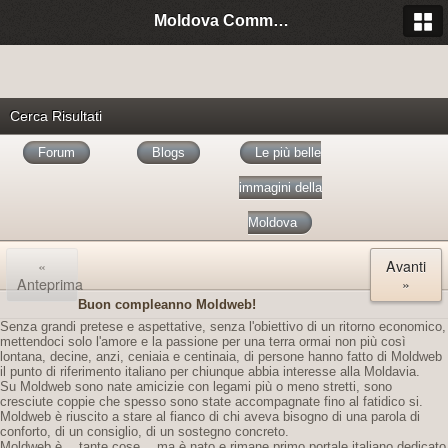
Moldova Community Italia
Cerca Risultati
Forum
Blogs
Le più belle
immagini della
Moldova
«
Avanti
Anteprima
»
Buon compleanno Moldweb!
Senza grandi pretese e aspettative, senza l'obiettivo di un ritorno economico,
mettendoci solo l'amore e la passione per una terra ormai non più così
lontana, decine, anzi, ceniaia e centinaia, di persone hanno fatto di Moldweb
il punto di riferimento italiano per chiunque abbia interesse alla Moldavia.
Su Moldweb sono nate amicizie con legami più o meno stretti, sono
cresciute coppie che spesso sono state accompagnate fino al fatidico si.
Moldweb è riuscito a stare al fianco di chi aveva bisogno di una parola di
conforto, di un consiglio, di un sostegno concreto.
Moldweb è… tante cose… ma è nato e rimane primo portale italiano dedicato