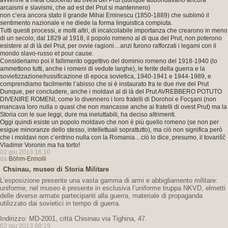
avvenne a metà Ottocento ad ovest del Prut (dunque abbondavano ancora
arcaismi e slavismi, che ad est del Prut si mantennero)
non c’era ancora stato il grande Mihai Eminescu (1850-1889) che sublimò il
sentimento nazionale e ne diede la forma linguistica compiuta.
Tutti questi processi, e molti altri, di incalcolabile importanza che crearono in meno
di un secolo, dal 1829 al 1918, il popolo romeno al di qua del Prut, non poterono
esistere al di là del Prut, per ovvie ragioni…anzi furono rafforzati i legami con il
mondo slavo-russo et pour cause.
Consideriamo poi il fallimento oggettivo del dominio romeno del 1918-1940 (lo
ammettono tutti, anche i romeni di vedute larghe), le ferite della guerra e la
sovietizzazione/russificazione di epoca sovietica, 1940-1941 e 1944-1989, e
comprendiamo facilmente l’abisso che si è instaurato fra le due rive del Prut
Dunque, per concludere, anche i moldavi al di là del Prut AVREBBERO POTUTO
DIVENIRE ROMENI, come lo divennero i loro fratelli di Dorohoi e Focşani (non
mancava loro nulla o quasi che non mancasse anche ai fratelli di ovest Prut) ma la
Storia con le sue leggi, dure ma ineluttabili, ha deciso altrimenti.
Oggi quindi esiste un popolo moldavo che non è più quello romeno (se non per
esigue minoranze dello stesso, intellettuali soprattutto), ma ciò non significa però
che i moldavi non c’entrino nulla con la Romania…ciò lo dice, presumo, il tovarišč
Vladimir Voronin ma ha torto!
02 giu 2013 16:10
da
Böhm-Ermolli
Chsinau, museo di Storia Militare
L’esposizione presente una vasta gamma di armi e abbigliamento militare:
uniforme, nel museo è presente in esclusiva l’uniforme truppa NKVD, elmetti
delle diverse armate partecipanti alla guerra, materiale di propaganda
utilizzato dai sovietici in tempo di guerra.
Indirizzo: MD-2001, città Chisinau via Tighina, 47.
02 giu 2013 09:19