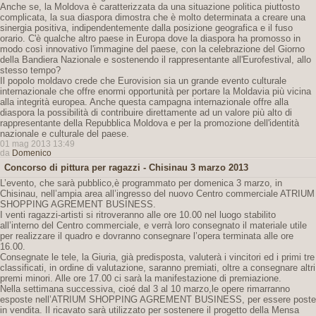
Anche se, la Moldova è caratterizzata da una situazione politica piuttosto
complicata, la sua diaspora dimostra che è molto determinata a creare una
sinergia positiva, indipendentemente dalla posizione geografica e il fuso
orario. C'è qualche altro paese in Europa dove la diaspora ha promosso in
modo così innovativo l'immagine del paese, con la celebrazione del Giorno
della Bandiera Nazionale e sostenendo il rappresentante all'Eurofestival, allo
stesso tempo?
Il popolo moldavo crede che Eurovision sia un grande evento culturale
internazionale che offre enormi opportunità per portare la Moldavia più vicina
alla integrità europea. Anche questa campagna internazionale offre alla
diaspora la possibilità di contribuire direttamente ad un valore più alto di
rappresentante della Repubblica Moldova e per la promozione dell'identità
nazionale e culturale del paese.
01 mag 2013 13:49
da
Domenico
Concorso di pittura per ragazzi - Chisinau 3 marzo 2013
L’evento, che sarà pubblico,è programmato per domenica 3 marzo, in
Chisinau, nell’ampia area all’ingresso del nuovo Centro commerciale ATRIUM
SHOPPING AGREMENT BUSINESS.
I venti ragazzi-artisti si ritroveranno alle ore 10.00 nel luogo stabilito
all’interno del Centro commerciale, e verrà loro consegnato il materiale utile
per realizzare il quadro e dovranno consegnare l’opera terminata alle ore
16.00.
Consegnate le tele, la Giuria, già predisposta, valuterà i vincitori ed i primi tre
classificati, in ordine di valutazione, saranno premiati, oltre a consegnare altri
premi minori. Alle ore 17.00 ci sarà la manifestazione di premiazione.
Nella settimana successiva, cioé dal 3 al 10 marzo,le opere rimarranno
esposte nell’ATRIUM SHOPPING AGREMENT BUSINESS, per essere poste
in vendita. Il ricavato sarà utilizzato per sostenere il progetto della Mensa