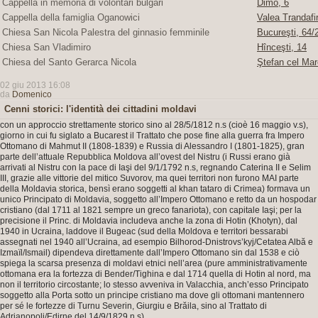
Cappella in memoria di volontari bulgari
Dimo, 6
Cappella della famiglia Oganowici
Valea Trandafir
Chiesa San Nicola Palestra del ginnasio femminile
Bucureşti, 64/2
Chiesa San Vladimiro
Hînceşti, 14
Chiesa del Santo Gerarca Nicola
Ştefan cel Mar
02 giu 2013 16:08
da
Domenico
Cenni storici: l'identità dei cittadini moldavi
con un approccio strettamente storico sino al 28/5/1812 n.s (cioè 16 maggio v.s),
giorno in cui fu siglato a Bucarest il Trattato che pose fine alla guerra fra Impero
Ottomano di Mahmut II (1808-1839) e Russia di Alessandro I (1801-1825), gran
parte dell’attuale Repubblica Moldova all’ovest del Nistru (i Russi erano già
arrivati al Nistru con la pace di Iaşi del 9/1/1792 n.s, regnando Caterina II e Selim
III, grazie alle vittorie del mitico Suvorov, ma quei territori non furono MAI parte
della Moldavia storica, bensì erano soggetti al khan tataro di Crimea) formava un
unico Principato di Moldavia, soggetto all’Impero Ottomano e retto da un hospodar
cristiano (dal 1711 al 1821 sempre un greco fanariota), con capitale Iaşi; per la
precisione il Princ. di Moldavia includeva anche la zona di Hotin (Khotyn), dal
1940 in Ucraina, laddove il Bugeac (sud della Moldova e territori bessarabi
assegnati nel 1940 all’Ucraina, ad esempio Bilhorod-Dnistrovs’kyj/Cetatea Albă e
Izmaïl/Ismail) dipendeva direttamente dall’Impero Ottomano sin dal 1538 e ciò
spiega la scarsa presenza di moldavi etnici nell’area (pure amministrativamente
ottomana era la fortezza di Bender/Tighina e dal 1714 quella di Hotin al nord, ma
non il territorio circostante; lo stesso avveniva in Valacchia, anch’esso Principato
soggetto alla Porta sotto un principe cristiano ma dove gli ottomani mantennero
per sé le fortezze di Turnu Severin, Giurgiu e Brăila, sino al Trattato di
Adrianopoli/Edirne del 14/9/1829 n.s).