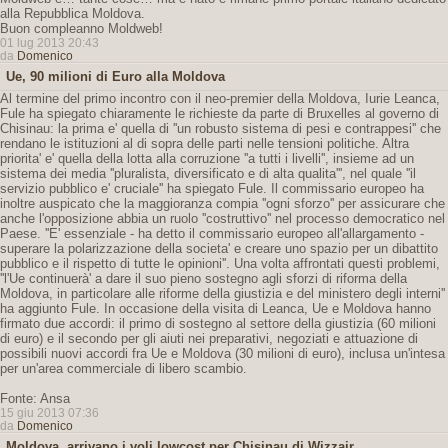
alla Repubblica Moldova.
Buon compleanno Moldweb!
01 lug 2013 20:43
da
Domenico
Ue, 90 milioni di Euro alla Moldova
Al termine del primo incontro con il neo-premier della Moldova, Iurie Leanca,
Fule ha spiegato chiaramente le richieste da parte di Bruxelles al governo di
Chisinau: la prima e' quella di ''un robusto sistema di pesi e contrappesi'' che
rendano le istituzioni al di sopra delle parti nelle tensioni politiche. Altra
priorita' e' quella della lotta alla corruzione ''a tutti i livelli'', insieme ad un
sistema dei media ''pluralista, diversificato e di alta qualita''', nel quale ''il
servizio pubblico e' cruciale'' ha spiegato Fule. Il commissario europeo ha
inoltre auspicato che la maggioranza compia ''ogni sforzo'' per assicurare che
anche l'opposizione abbia un ruolo ''costruttivo'' nel processo democratico nel
Paese. ''E' essenziale - ha detto il commissario europeo all'allargamento -
superare la polarizzazione della societa' e creare uno spazio per un dibattito
pubblico e il rispetto di tutte le opinioni''. Una volta affrontati questi problemi,
''l'Ue continuerà' a dare il suo pieno sostegno agli sforzi di riforma della
Moldova, in particolare alle riforme della giustizia e del ministero degli interni''
ha aggiunto Fule. In occasione della visita di Leanca, Ue e Moldova hanno
firmato due accordi: il primo di sostegno al settore della giustizia (60 milioni
di euro) e il secondo per gli aiuti nei preparativi, negoziati e attuazione di
possibili nuovi accordi fra Ue e Moldova (30 milioni di euro), inclusa un'intesa
per un'area commerciale di libero scambio.
Fonte: Ansa
15 giu 2013 07:36
da
Domenico
Moldova, arrivano i voli lowcost per Chisinau di Wizzair