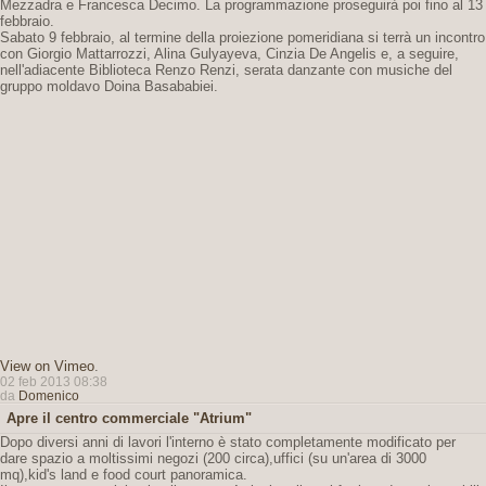
Mezzadra e Francesca Decimo. La programmazione proseguirà poi fino al 13
febbraio.
Sabato 9 febbraio, al termine della proiezione pomeridiana si terrà un incontro
con Giorgio Mattarrozzi, Alina Gulyayeva, Cinzia De Angelis e, a seguire,
nell'adiacente Biblioteca Renzo Renzi, serata danzante con musiche del
gruppo moldavo Doina Basababiei.
View on Vimeo
.
02 feb 2013 08:38
da
Domenico
Apre il centro commerciale "Atrium"
Dopo diversi anni di lavori l'interno è stato completamente modificato per
dare spazio a moltissimi negozi (200 circa),uffici (su un'area di 3000
mq),kid's land e food court panoramica.