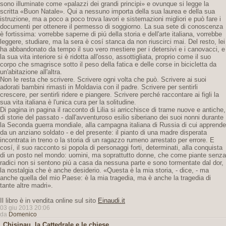
sono illuminate come «palazzi dei grandi principi» e ovunque si legge la
scritta «Buon Natale». Qui a nessuno importa della sua laurea e della sua
istruzione, ma a poco a poco trova lavori e sistemazioni migliori e può fare i
documenti per ottenere il permesso di soggiorno. La sua sete di conoscenza
è fortissima: vorrebbe saperne di piú della storia e dell'arte italiana, vorrebbe
leggere, studiare, ma la sera è cosí stanca da non riuscirci mai. Del resto, lei
ha abbandonato da tempo il suo vero mestiere per i detersivi e i canovacci, e
la sua vita interiore si è ridotta all'osso, assottigliata, proprio come il suo
corpo che smagrisce sotto il peso della fatica e delle corse in bicicletta da
un'abitazione all'altra.
Non le resta che scrivere. Scrivere ogni volta che può. Scrivere ai suoi
adorati bambini rimasti in Moldavia con il padre. Scrivere per sentirli
crescere, per sentirli ridere e piangere. Scrivere perché raccontare ai figli la
sua vita italiana è l'unica cura per la solitudine.
Di pagina in pagina il racconto di Lilia si arricchisce di trame nuove e antiche,
di storie del passato - dall'avventuroso esilio siberiano dei suoi nonni durante
la Seconda guerra mondiale, alla campagna italiana di Russia di cui apprende
da un anziano soldato - e del presente: il pianto di una madre disperata
incontrata in treno o la storia di un ragazzo rumeno arrestato per errore. E
cosí, il suo racconto si popola di personaggi forti, determinati, alla conquista
di un posto nel mondo: uomini, ma soprattutto donne, che come piante senza
radici non si sentono piú a casa da nessuna parte e sono tormentate dal dor,
la nostalgia che è anche desiderio. «Questa è la mia storia, - dice, - ma
anche quella del mio Paese: è la mia tragedia, ma è anche la tragedia di
tante altre madri».
Il libro è in vendita online sul sito
Einaudi.it
03 giu 2013 20:06
da
Domenico
Chisinau, la Cattedrale e le chiese