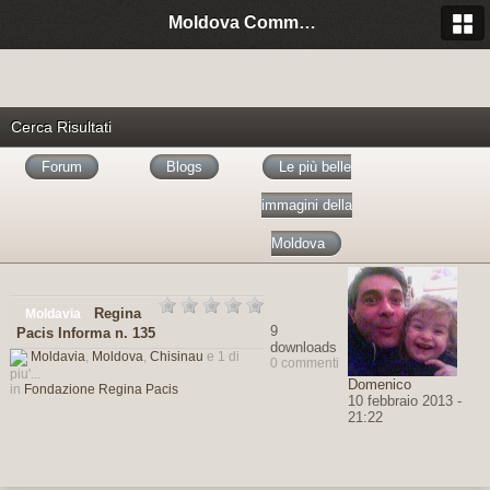
Moldova Community Italia
Cerca Risultati
Forum
Blogs
Le più belle
immagini della
Moldova
Regina
Moldavia
9
Pacis Informa n. 135
downloads
Moldavia
,
Moldova
,
Chisinau
e 1 di
0 commenti
piu'...
Domenico
in
Fondazione Regina Pacis
10 febbraio 2013 -
21:22