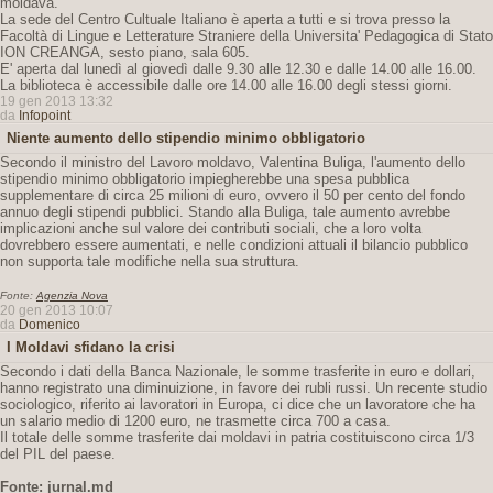
moldava.
La sede del Centro Cultuale Italiano è aperta a tutti e si trova presso la
Facoltà di Lingue e Letterature Straniere della Universita' Pedagogica di Stato
ION CREANGA, sesto piano, sala 605.
E' aperta dal lunedì al giovedì dalle 9.30 alle 12.30 e dalle 14.00 alle 16.00.
La biblioteca è accessibile dalle ore 14.00 alle 16.00 degli stessi giorni.
19 gen 2013 13:32
da
Infopoint
Niente aumento dello stipendio minimo obbligatorio
Secondo il ministro del Lavoro moldavo, Valentina Buliga, l'aumento dello
stipendio minimo obbligatorio impiegherebbe una spesa pubblica
supplementare di circa 25 milioni di euro, ovvero il 50 per cento del fondo
annuo degli stipendi pubblici. Stando alla Buliga, tale aumento avrebbe
implicazioni anche sul valore dei contributi sociali, che a loro volta
dovrebbero essere aumentati, e nelle condizioni attuali il bilancio pubblico
non supporta tale modifiche nella sua struttura.
Fonte:
Agenzia Nova
20 gen 2013 10:07
da
Domenico
I Moldavi sfidano la crisi
Secondo i dati della Banca Nazionale, le somme trasferite in euro e dollari,
hanno registrato una diminuizione, in favore dei rubli russi. Un recente studio
sociologico, riferito ai lavoratori in Europa, ci dice che un lavoratore che ha
un salario medio di 1200 euro, ne trasmette circa 700 a casa.
Il totale delle somme trasferite dai moldavi in patria costituiscono circa 1/3
del PIL del paese.
Fonte: jurnal.md