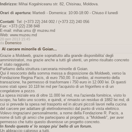
Indirizzo:
Mihai Kogalniceanu str. 82, Chisinau, Moldova.
Orari di apertura:
Martedì - Domenica: 10:00-18:00 - Chiuso il lunedì
Contatti
: Tel: (+373 22) 244 002 / (+373 22) 240 056
Fax: +373 (22) 238 848
E-mail: mihai.ursu @ muzeu.md
Web: www.muzeu.md
20 gen 2013 15:45
da
Domenico
Al carcere minorile di Goian...
Grazie a Moldweb, grazie soprattutto alla grande disponibilita' degli
amministratori, ma grazie anche a tutti gli utenti, un primo risultato concreto
e' stato raggiunto.
Parliamo della struttura carceraria minorile di Goian.
Qui il resoconto della somma messa a disposizione da Moldweb, verso la
Fondazione Regina Pacis, di euro 750,00. Il cambio, al momento della
transazione, ha permesso di trasformare i 750 euro in 12.000 lei. Di questi
sono stati spesi 10.118 lei md per l'acquisto di un frigorifero e di un
congelatore a pozzo.
La spesa iniziale era di oltre 11.000 lei md, ma l'azienda fornitrice, visto lo
scopo, ha fatto uno sconto, e quindi, e' rimasto un residuo di 1882 lei md, di
cui si prevede la spesa nel trasporto ed in alcuni piccoli lavori nella cucina
del carcere per adattare gli elettrodomestici dal punto di vista elettrico.
Volevo ringraziarvi personalmente, a nome della Fondazione R. Pacis, a
nome di tutti gli amici che partecipano al progetto, a "Moldweb", per aver
permesso che tutto questo divenisse un progetto concreto.
In fondo questo e' lo scopo piu' bello di un forum.
Un abbraccio caloroso a tutti.