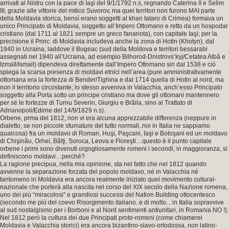
arrivati al Nistru con la pace di Iaşi del 9/1/1792 n.s, regnando Caterina II e Selim
III, grazie alle vittorie del mitico Suvorov, ma quei territori non furono MAI parte
della Moldavia storica, bensì erano soggetti al khan tataro di Crimea) formava un
unico Principato di Moldavia, soggetto all’Impero Ottomano e retto da un hospodar
cristiano (dal 1711 al 1821 sempre un greco fanariota), con capitale Iaşi; per la
precisione il Princ. di Moldavia includeva anche la zona di Hotin (Khotyn), dal
1940 in Ucraina, laddove il Bugeac (sud della Moldova e territori bessarabi
assegnati nel 1940 all’Ucraina, ad esempio Bilhorod-Dnistrovs’kyj/Cetatea Albă e
Izmaïl/Ismail) dipendeva direttamente dall’Impero Ottomano sin dal 1538 e ciò
spiega la scarsa presenza di moldavi etnici nell’area (pure amministrativamente
ottomana era la fortezza di Bender/Tighina e dal 1714 quella di Hotin al nord, ma
non il territorio circostante; lo stesso avveniva in Valacchia, anch’esso Principato
soggetto alla Porta sotto un principe cristiano ma dove gli ottomani mantennero
per sé le fortezze di Turnu Severin, Giurgiu e Brăila, sino al Trattato di
Adrianopoli/Edirne del 14/9/1829 n.s).
Orbene, prma del 1812, non vi era alcuna apprezzabile differenza (neppure in
dialetto, se non piccole sfumature del tutto normali..noi in Italia ne sappiamo
qualcosa) fra un moldavo di Roman, Huşi, Paşcani, Iaşi e Botoşani ed un moldavo
di Chişinău, Orhei, Bălţi, Soroca, Leova e Floreşti…questo è il punto capitale
orbene i primi sono divenuti orgogliosamente romeni i secondi, in maggioranza, si
definiscono moldavi…perché?
La ragione precipua, nella mia opinione, sta nel fatto che nel 1812 quando
avvenne la separazione forzata del popolo moldavo, né in Valacchia né
tantomeno in Moldavia era ancora realmente iniziato quel movimento cultural-
nazionale che porterà alla nascita nel corso del XIX secolo della Nazione romena,
uno dei più “miracolosi” e grandiosi successi del Nation Building ottocentesco
(secondo me più del coevo Risorgimento italiano..e di molto…in Italia sopravvive
al sud nostalgismo per i Borboni e al Nord sentimenti antiunitari, in Romania NO !).
Nel 1812 però la cultura dei due Principati proto-romeni (come chiamerei
Moldavia e Valacchia storici) era ancora bizantino-slavo-ortodossa, non latino-