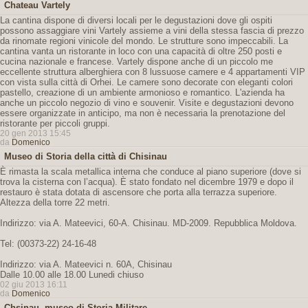
Chateau Vartely
La cantina dispone di diversi locali per le degustazioni dove gli ospiti
possono assaggiare vini Vartely assieme a vini della stessa fascia di prezzo
da rinomate regioni vinicole del mondo. Le strutture sono impeccabili. La
cantina vanta un ristorante in loco con una capacità di oltre 250 posti e
cucina nazionale e francese. Vartely dispone anche di un piccolo me
eccellente struttura alberghiera con 8 lussuose camere e 4 appartamenti VIP
con vista sulla città di Orhei. Le camere sono decorate con eleganti colori
pastello, creazione di un ambiente armonioso e romantico. L'azienda ha
anche un piccolo negozio di vino e souvenir. Visite e degustazioni devono
essere organizzate in anticipo, ma non è necessaria la prenotazione del
ristorante per piccoli gruppi.
20 gen 2013 15:45
da
Domenico
Museo di Storia della città di Chisinau
È rimasta la scala metallica interna che conduce al piano superiore (dove si
trova la cisterna con l’acqua). È stato fondato nel dicembre 1979 e dopo il
restauro è stata dotata di ascensore che porta alla terrazza superiore.
Altezza della torre 22 metri.
Indirizzo: via A. Mateevici, 60-A. Chisinau. MD-2009. Repubblica Moldova.
Tel: (00373-22) 24-16-48
Indirizzo: via A. Mateevici n. 60A, Chisinau
Dalle 10.00 alle 18.00 Lunedi chiuso
02 giu 2013 16:11
da
Domenico
Chsinau, museo di Storia Militare