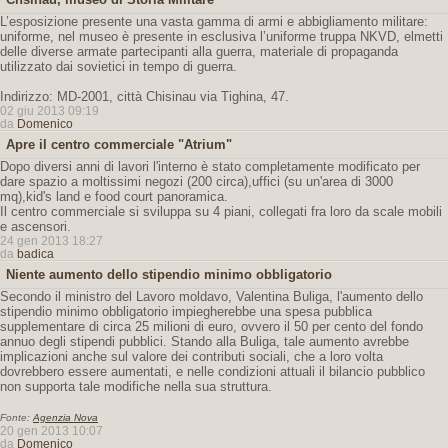
L’esposizione presente una vasta gamma di armi e abbigliamento militare:
uniforme, nel museo è presente in esclusiva l’uniforme truppa NKVD, elmetti
delle diverse armate partecipanti alla guerra, materiale di propaganda
utilizzato dai sovietici in tempo di guerra.
Indirizzo: MD-2001, città Chisinau via Tighina, 47.
02 giu 2013 09:19
da
Domenico
Apre il centro commerciale "Atrium"
Dopo diversi anni di lavori l'interno è stato completamente modificato per
dare spazio a moltissimi negozi (200 circa),uffici (su un'area di 3000
mq),kid's land e food court panoramica.
Il centro commerciale si sviluppa su 4 piani, collegati fra loro da scale mobili
e ascensori.
24 gen 2013 18:27
da
badica
Niente aumento dello stipendio minimo obbligatorio
Secondo il ministro del Lavoro moldavo, Valentina Buliga, l'aumento dello
stipendio minimo obbligatorio impiegherebbe una spesa pubblica
supplementare di circa 25 milioni di euro, ovvero il 50 per cento del fondo
annuo degli stipendi pubblici. Stando alla Buliga, tale aumento avrebbe
implicazioni anche sul valore dei contributi sociali, che a loro volta
dovrebbero essere aumentati, e nelle condizioni attuali il bilancio pubblico
non supporta tale modifiche nella sua struttura.
Fonte:
Agenzia Nova
20 gen 2013 10:07
da
Domenico