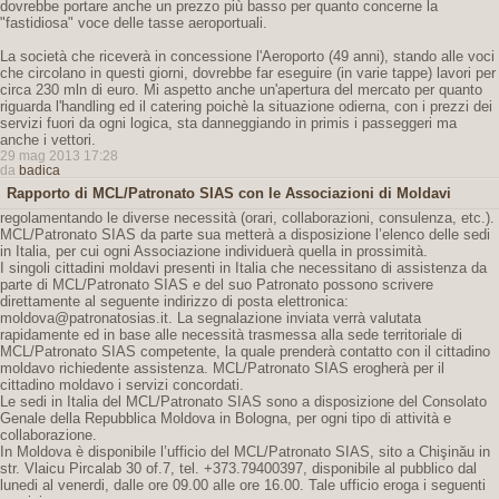
dovrebbe portare anche un prezzo più basso per quanto concerne la
"fastidiosa" voce delle tasse aeroportuali.
La società che riceverà in concessione l'Aeroporto (49 anni), stando alle voci
che circolano in questi giorni, dovrebbe far eseguire (in varie tappe) lavori per
circa 230 mln di euro. Mi aspetto anche un'apertura del mercato per quanto
riguarda l'handling ed il catering poichè la situazione odierna, con i prezzi dei
servizi fuori da ogni logica, sta danneggiando in primis i passeggeri ma
anche i vettori.
29 mag 2013 17:28
da
badica
Rapporto di MCL/Patronato SIAS con le Associazioni di Moldavi
regolamentando le diverse necessità (orari, collaborazioni, consulenza, etc.).
MCL/Patronato SIAS da parte sua metterà a disposizione l’elenco delle sedi
in Italia, per cui ogni Associazione individuerà quella in prossimità.
I singoli cittadini moldavi presenti in Italia che necessitano di assistenza da
parte di MCL/Patronato SIAS e del suo Patronato possono scrivere
direttamente al seguente indirizzo di posta elettronica:
moldova@patronatosias.it. La segnalazione inviata verrà valutata
rapidamente ed in base alle necessità trasmessa alla sede territoriale di
MCL/Patronato SIAS competente, la quale prenderà contatto con il cittadino
moldavo richiedente assistenza. MCL/Patronato SIAS erogherà per il
cittadino moldavo i servizi concordati.
Le sedi in Italia del MCL/Patronato SIAS sono a disposizione del Consolato
Genale della Repubblica Moldova in Bologna, per ogni tipo di attività e
collaborazione.
In Moldova è disponibile l’ufficio del MCL/Patronato SIAS, sito a Chişinău in
str. Vlaicu Pircalab 30 of.7, tel. +373.79400397, disponibile al pubblico dal
lunedi al venerdi, dalle ore 09.00 alle ore 16.00. Tale ufficio eroga i seguenti