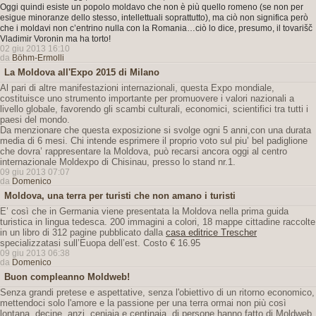
Oggi quindi esiste un popolo moldavo che non è più quello romeno (se non per
esigue minoranze dello stesso, intellettuali soprattutto), ma ciò non significa però
che i moldavi non c’entrino nulla con la Romania…ciò lo dice, presumo, il tovarišč
Vladimir Voronin ma ha torto!
02 giu 2013 16:10
da
Böhm-Ermolli
La Moldova all'Expo 2015 di Milano
Al pari di altre manifestazioni internazionali, questa Expo mondiale,
costituisce uno strumento importante per promuovere i valori nazionali a
livello globale, favorendo gli scambi culturali, economici, scientifici tra tutti i
paesi del mondo.
Da menzionare che questa exposizione si svolge ogni 5 anni,con una durata
media di 6 mesi. Chi intende esprimere il proprio voto sul piu’ bel padiglione
che dovra’ rappresentare la Moldova, può recarsi ancora oggi al centro
internazionale Moldexpo di Chisinau, presso lo stand nr.1.
09 giu 2013 07:07
da
Domenico
Moldova, una terra per turisti che non amano i turisti
E’ così che in Germania viene presentata la Moldova nella prima guida
turistica in lingua tedesca. 200 immagini a colori, 18 mappe cittadine raccolte
in un libro di 312 pagine pubblicato dalla
casa editrice Trescher
specializzatasi sull’Euopa dell’est. Costo € 16.95
09 giu 2013 06:38
da
Domenico
Buon compleanno Moldweb!
Senza grandi pretese e aspettative, senza l'obiettivo di un ritorno economico,
mettendoci solo l'amore e la passione per una terra ormai non più così
lontana, decine, anzi, ceniaia e centinaia, di persone hanno fatto di Moldweb