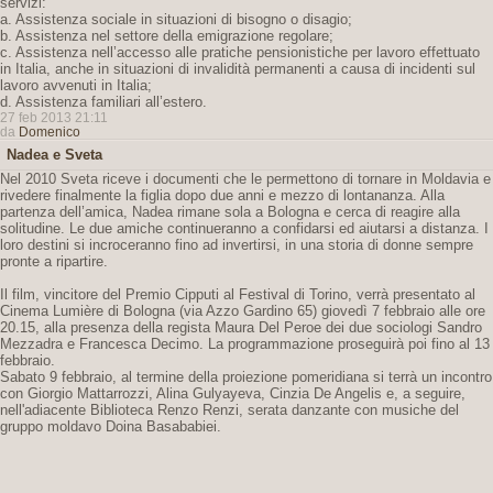
servizi:
a. Assistenza sociale in situazioni di bisogno o disagio;
b. Assistenza nel settore della emigrazione regolare;
c. Assistenza nell’accesso alle pratiche pensionistiche per lavoro effettuato
in Italia, anche in situazioni di invalidità permanenti a causa di incidenti sul
lavoro avvenuti in Italia;
d. Assistenza familiari all’estero.
27 feb 2013 21:11
da
Domenico
Nadea e Sveta
Nel 2010 Sveta riceve i documenti che le permettono di tornare in Moldavia e
rivedere finalmente la figlia dopo due anni e mezzo di lontananza. Alla
partenza dell’amica, Nadea rimane sola a Bologna e cerca di reagire alla
solitudine. Le due amiche continueranno a confidarsi ed aiutarsi a distanza. I
loro destini si incroceranno fino ad invertirsi, in una storia di donne sempre
pronte a ripartire.
Il film, vincitore del Premio Cipputi al Festival di Torino, verrà presentato al
Cinema Lumière di Bologna (via Azzo Gardino 65) giovedì 7 febbraio alle ore
20.15, alla presenza della regista Maura Del Peroe dei due sociologi Sandro
Mezzadra e Francesca Decimo. La programmazione proseguirà poi fino al 13
febbraio.
Sabato 9 febbraio, al termine della proiezione pomeridiana si terrà un incontro
con Giorgio Mattarrozzi, Alina Gulyayeva, Cinzia De Angelis e, a seguire,
nell'adiacente Biblioteca Renzo Renzi, serata danzante con musiche del
gruppo moldavo Doina Basababiei.