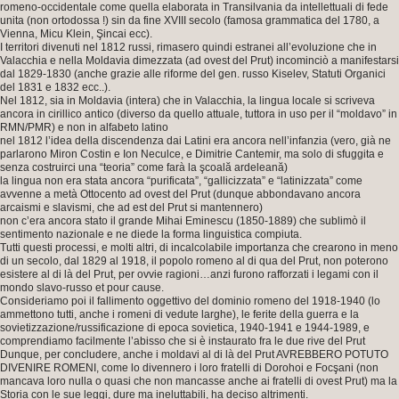
romeno-occidentale come quella elaborata in Transilvania da intellettuali di fede
unita (non ortodossa !) sin da fine XVIII secolo (famosa grammatica del 1780, a
Vienna, Micu Klein, Şincai ecc).
I territori divenuti nel 1812 russi, rimasero quindi estranei all’evoluzione che in
Valacchia e nella Moldavia dimezzata (ad ovest del Prut) incominciò a manifestarsi
dal 1829-1830 (anche grazie alle riforme del gen. russo Kiselev, Statuti Organici
del 1831 e 1832 ecc..).
Nel 1812, sia in Moldavia (intera) che in Valacchia, la lingua locale si scriveva
ancora in cirillico antico (diverso da quello attuale, tuttora in uso per il “moldavo” in
RMN/PMR) e non in alfabeto latino
nel 1812 l’idea della discendenza dai Latini era ancora nell’infanzia (vero, già ne
parlarono Miron Costin e Ion Neculce, e Dimitrie Cantemir, ma solo di sfuggita e
senza costruirci una “teoria” come farà la şcoală ardeleană)
la lingua non era stata ancora “purificata”, “gallicizzata” e “latinizzata” come
avvenne a metà Ottocento ad ovest del Prut (dunque abbondavano ancora
arcaismi e slavismi, che ad est del Prut si mantennero)
non c’era ancora stato il grande Mihai Eminescu (1850-1889) che sublimò il
sentimento nazionale e ne diede la forma linguistica compiuta.
Tutti questi processi, e molti altri, di incalcolabile importanza che crearono in meno
di un secolo, dal 1829 al 1918, il popolo romeno al di qua del Prut, non poterono
esistere al di là del Prut, per ovvie ragioni…anzi furono rafforzati i legami con il
mondo slavo-russo et pour cause.
Consideriamo poi il fallimento oggettivo del dominio romeno del 1918-1940 (lo
ammettono tutti, anche i romeni di vedute larghe), le ferite della guerra e la
sovietizzazione/russificazione di epoca sovietica, 1940-1941 e 1944-1989, e
comprendiamo facilmente l’abisso che si è instaurato fra le due rive del Prut
Dunque, per concludere, anche i moldavi al di là del Prut AVREBBERO POTUTO
DIVENIRE ROMENI, come lo divennero i loro fratelli di Dorohoi e Focşani (non
mancava loro nulla o quasi che non mancasse anche ai fratelli di ovest Prut) ma la
Storia con le sue leggi, dure ma ineluttabili, ha deciso altrimenti.