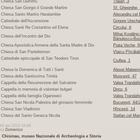
Chiesa San Dumitru
Traian, 3
Chiesa San Giorgio il Grande Martire
Sf. Gheorghe, 4
Chiesa Santo Martiro Haralambie
Alexandru cel 
Cattedrale dell'Ascensione
Grigore Ureche,
Chiesa Santi Re Costantino ed Elena
Circului, 6
Mihai Kogălnice
Chiesa dell’Incontro del Dio
Bănulescu-Bod
Chiesa Apostolica Armena della Santa Madre di Dio
Piaţa Veche, 8
Chiesa di San Panteleimon
Vlaicu Pîrcăla
Cattedrale episcopale di San Teodoro Tiron
Ciuflea, 1
Chiesa la Domenica di Tutti i Santi
Alexei Mateevi
Chiesa della Santissima Trinità
Munceşti, 47
Cappella della Resurrezione del Salvatore
Valea Trandafir
Cappella in memoria di volontari bulgari
Dimo, 6
Cappella della famiglia Oganowici
Valea Trandafir
Chiesa San Nicola Palestra del ginnasio femminile
Bucureşti, 64/2
Chiesa San Vladimiro
Hînceşti, 14
Chiesa del Santo Gerarca Nicola
Ştefan cel Mar
02 giu 2013 16:08
da
Domenico
Chisinau, museo Nazionale di Archeologia e Storia