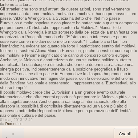
lanterne alla Luna.
Gli stranieri che sono stati attratti da queste azioni, sono stati veramente
impressionati da come moldavi motivati ​​e amichevoli hanno promosso il loro
paese. Viktoria Wrengbro dalla Svezia ha detto che "Nel mio paese
Eurovision è molto popolare e con piacere ho partecipato a questa campagna
per promuovere l'artista che rappresenterà la Moldova". Marius Eide
Wrengbro dalla Norvegia è stato sorpreso dalla bellezza della manifestazione
organizzata a Parigi affermando che "E 'stato molto interessante per me
osservare come i moldavi sono molto motivati." Il colombiano Hamilton
Hernández ha evidenziato quanto sia forte il patriottismo sentito dai moldavi.
Inoltre egli sosterrà Aliona Moon a Eurovision, perché ha visto il cuore aperto
dei moldavi e l'enorme significato che danno al concorso canoro europeo.
Anche se, la Moldova è caratterizzata da una situazione politica piuttosto
complicata, la sua diaspora dimostra che è molto determinata a creare una
sinergia positiva, indipendentemente dalla posizione geografica e il fuso
orario. C'è qualche altro paese in Europa dove la diaspora ha promosso in
modo così innovativo l'immagine del paese, con la celebrazione del Giorno
della Bandiera Nazionale e sostenendo il rappresentante all'Eurofestival, allo
stesso tempo?
Il popolo moldavo crede che Eurovision sia un grande evento culturale
internazionale che offre enormi opportunità per portare la Moldavia più vicina
alla integrità europea. Anche questa campagna internazionale offre alla
diaspora la possibilità di contribuire direttamente ad un valore più alto di
rappresentante della Repubblica Moldova e per la promozione dell'identità
nazionale e culturale del paese.
01 mag 2013 13:49
da
Domenico
«
Avanti