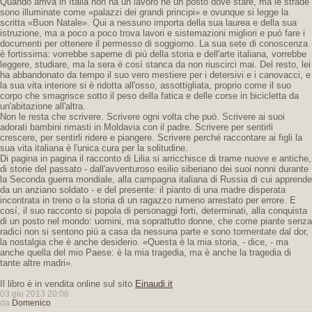
Quando arriva in Italia non ha un lavoro né un posto dove stare, ma le strade
sono illuminate come «palazzi dei grandi principi» e ovunque si legge la
scritta «Buon Natale». Qui a nessuno importa della sua laurea e della sua
istruzione, ma a poco a poco trova lavori e sistemazioni migliori e può fare i
documenti per ottenere il permesso di soggiorno. La sua sete di conoscenza
è fortissima: vorrebbe saperne di piú della storia e dell'arte italiana, vorrebbe
leggere, studiare, ma la sera è cosí stanca da non riuscirci mai. Del resto, lei
ha abbandonato da tempo il suo vero mestiere per i detersivi e i canovacci, e
la sua vita interiore si è ridotta all'osso, assottigliata, proprio come il suo
corpo che smagrisce sotto il peso della fatica e delle corse in bicicletta da
un'abitazione all'altra.
Non le resta che scrivere. Scrivere ogni volta che può. Scrivere ai suoi
adorati bambini rimasti in Moldavia con il padre. Scrivere per sentirli
crescere, per sentirli ridere e piangere. Scrivere perché raccontare ai figli la
sua vita italiana è l'unica cura per la solitudine.
Di pagina in pagina il racconto di Lilia si arricchisce di trame nuove e antiche,
di storie del passato - dall'avventuroso esilio siberiano dei suoi nonni durante
la Seconda guerra mondiale, alla campagna italiana di Russia di cui apprende
da un anziano soldato - e del presente: il pianto di una madre disperata
incontrata in treno o la storia di un ragazzo rumeno arrestato per errore. E
cosí, il suo racconto si popola di personaggi forti, determinati, alla conquista
di un posto nel mondo: uomini, ma soprattutto donne, che come piante senza
radici non si sentono piú a casa da nessuna parte e sono tormentate dal dor,
la nostalgia che è anche desiderio. «Questa è la mia storia, - dice, - ma
anche quella del mio Paese: è la mia tragedia, ma è anche la tragedia di
tante altre madri».
Il libro è in vendita online sul sito
Einaudi.it
03 giu 2013 20:06
da
Domenico