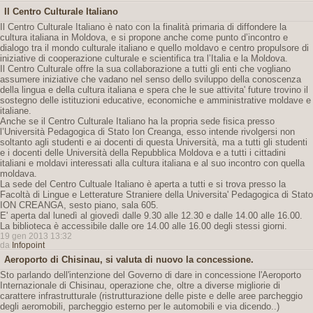
Il Centro Culturale Italiano
Il Centro Culturale Italiano è nato con la finalità primaria di diffondere la
cultura italiana in Moldova, e si propone anche come punto d’incontro e
dialogo tra il mondo culturale italiano e quello moldavo e centro propulsore di
iniziative di cooperazione culturale e scientifica tra l’Italia e la Moldova.
Il Centro Culturale offre la sua collaborazione a tutti gli enti che vogliano
assumere iniziative che vadano nel senso dello sviluppo della conoscenza
della lingua e della cultura italiana e spera che le sue attivita' future trovino il
sostegno delle istituzioni educative, economiche e amministrative moldave e
italiane.
Anche se il Centro Culturale Italiano ha la propria sede fisica presso
l’Università Pedagogica di Stato Ion Creanga, esso intende rivolgersi non
soltanto agli studenti e ai docenti di questa Università, ma a tutti gli studenti
e i docenti delle Università della Repubblica Moldova e a tutti i cittadini
italiani e moldavi interessati alla cultura italiana e al suo incontro con quella
moldava.
La sede del Centro Cultuale Italiano è aperta a tutti e si trova presso la
Facoltà di Lingue e Letterature Straniere della Universita' Pedagogica di Stato
ION CREANGA, sesto piano, sala 605.
E' aperta dal lunedì al giovedì dalle 9.30 alle 12.30 e dalle 14.00 alle 16.00.
La biblioteca è accessibile dalle ore 14.00 alle 16.00 degli stessi giorni.
19 gen 2013 13:32
da
Infopoint
Aeroporto di Chisinau, si valuta di nuovo la concessione.
Sto parlando dell'intenzione del Governo di dare in concessione l'Aeroporto
Internazionale di Chisinau, operazione che, oltre a diverse migliorie di
carattere infrastrutturale (ristrutturazione delle piste e delle aree parcheggio
degli aeromobili, parcheggio esterno per le automobili e via dicendo..)