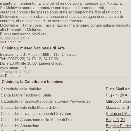
il punto di riferimento italiano per chiunque abbia interesse alla Moldavia.
Su Moldweb sono nate amicizie con legami più o meno stretti, sono
cresciute coppie che spesso sono state accompagnate fino al fatidico si.
Moldweb è riuscito a stare al fianco di chi aveva bisogno di una parola di
conforto, di un consiglio, di un sostegno concreto.
Moldweb è… tante cose… ma è nato e rimane primo portale italiano dedicato
alla Repubblica Moldova.
Buon compleanno Moldweb!
01 lug 2013 20:43
da
Domenico
Chisinau, museo Nazionale di Arte
Indirizzo: via 31 August 1989 n.115, Chisinau
Tel: (00373 22) 24 13 12, 24 17 30
Dalle 10.00 alle 18.00. Lunedi chiuso
www.mnam.md
27 mag 2013 19:37
da
Domenico
Chisinau, la Cattedrale e le chiese
Cattedrale della Natività
Piaţa Marii Adu
Santa Madre Teodora di Sihla
Puşkin, 20 A
Cattedrale romano-cattolica della Divina Provvidenza
Mitropolit Doso
Chiesa del velo della Madre di Dio
Mazarache, 3
Chiesa della Trasfigurazione del Salvatore
Ştefan cel Mare
Chiesa dell'Assunzione della Madre di Dio
Bulgară, 21
Chiesa dell'Annunziata
Bogdan Petric