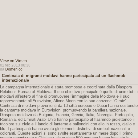
View on Vimeo
.
02 feb 2013 08:38
da
Domenico
Centinaia di migranti moldavi hanno partecipato ad un flashmob
internazionale
La campagna internazionale è stata promossa e coordinata dalla Diaspora
Relations Bureau of Moldova. Il suo obiettivo principale è quello di unire tutti i
moldavi all'estero al fine di promuovere l'immagine della Moldova e il suo
rappresentante all'Eurovision, Aliona Moon con la sua canzone "O mie".
Centinaia di moldavi provenienti da 13 città europee e Dubai hanno sostenuto
la cantante moldava in Eurovision, promuovendo la bandiera nazionale.
Diaspora moldava da Bulgaria, Francia, Grecia, Italia, Norvegia, Portogallo,
Romania, ed Emirati Arabi Uniti hanno partecipato al flashmob proiettando il
tricolore sul cielo e il lancio di lanterne e palloncini con elio in rosso, giallo e
blu. I partecipanti hanno avuto gli elementi distintivi di simboli nazionali e
coloranti. Queste azioni si sono svolte esattamente un mese dopo il primo
evento organizzato a Chisinau, dove circa 500 persone hanno lanciato le