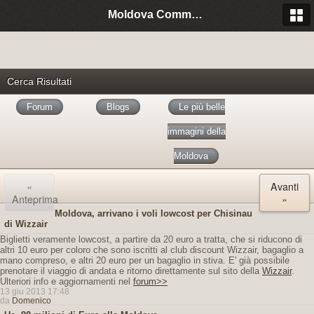
Moldova Community Italia
Cerca Risultati
Forum
Blogs
Le più belle
immagini della
Moldova
«
Avanti
Anteprima
»
Moldova, arrivano i voli lowcost per Chisinau
di Wizzair
Biglietti veramente lowcost, a partire da 20 euro a tratta, che si riducono di
altri 10 euro per coloro che sono iscritti al club discount Wizzair, bagaglio a
mano compreso, e altri 20 euro per un bagaglio in stiva. E' già possibile
prenotare il viaggio di andata e ritorno direttamente sul sito della
Wizzair
.
Ulteriori info e aggiornamenti nel
forum>>
13 giu 2013 17:48
da
Domenico