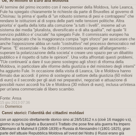
Ue, 90 milioni di Euro alla Moldova
Al termine del primo incontro con il neo-premier della Moldova, Iurie Leanca,
Fule ha spiegato chiaramente le richieste da parte di Bruxelles al governo di
Chisinau: la prima e' quella di ''un robusto sistema di pesi e contrappesi'' che
rendano le istituzioni al di sopra delle parti nelle tensioni politiche. Altra
priorita' e' quella della lotta alla corruzione ''a tutti i livelli'', insieme ad un
sistema dei media ''pluralista, diversificato e di alta qualita''', nel quale ''il
servizio pubblico e' cruciale'' ha spiegato Fule. Il commissario europeo ha
inoltre auspicato che la maggioranza compia ''ogni sforzo'' per assicurare che
anche l'opposizione abbia un ruolo ''costruttivo'' nel processo democratico nel
Paese. ''E' essenziale - ha detto il commissario europeo all'allargamento -
superare la polarizzazione della societa' e creare uno spazio per un dibattito
pubblico e il rispetto di tutte le opinioni''. Una volta affrontati questi problemi,
''l'Ue continuerà' a dare il suo pieno sostegno agli sforzi di riforma della
Moldova, in particolare alle riforme della giustizia e del ministero degli interni''
ha aggiunto Fule. In occasione della visita di Leanca, Ue e Moldova hanno
firmato due accordi: il primo di sostegno al settore della giustizia (60 milioni
di euro) e il secondo per gli aiuti nei preparativi, negoziati e attuazione di
possibili nuovi accordi fra Ue e Moldova (30 milioni di euro), inclusa un'intesa
per un'area commerciale di libero scambio.
Fonte: Ansa
15 giu 2013 07:36
da
Domenico
Cenni storici: l'identità dei cittadini moldavi
con un approccio strettamente storico sino al 28/5/1812 n.s (cioè 16 maggio v.s),
giorno in cui fu siglato a Bucarest il Trattato che pose fine alla guerra fra Impero
Ottomano di Mahmut II (1808-1839) e Russia di Alessandro I (1801-1825), gran
parte dell’attuale Repubblica Moldova all’ovest del Nistru (i Russi erano già