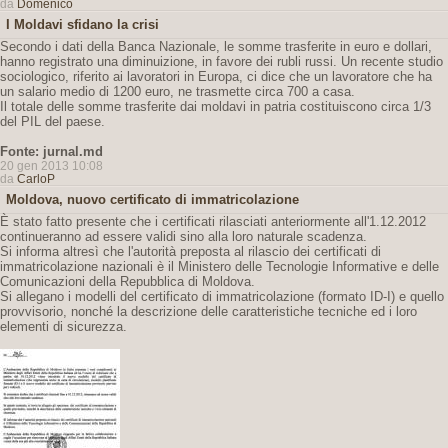
da
Domenico
I Moldavi sfidano la crisi
Secondo i dati della Banca Nazionale, le somme trasferite in euro e dollari,
hanno registrato una diminuizione, in favore dei rubli russi. Un recente studio
sociologico, riferito ai lavoratori in Europa, ci dice che un lavoratore che ha
un salario medio di 1200 euro, ne trasmette circa 700 a casa.
Il totale delle somme trasferite dai moldavi in patria costituiscono circa 1/3
del PIL del paese.
Fonte: jurnal.md
20 gen 2013 10:08
da
CarloP
Moldova, nuovo certificato di immatricolazione
È stato fatto presente che i certificati rilasciati anteriormente all'1.12.2012
continueranno ad essere validi sino alla loro naturale scadenza.
Si informa altresì che l'autorità preposta al rilascio dei certificati di
immatricolazione nazionali è il Ministero delle Tecnologie Informative e delle
Comunicazioni della Repubblica di Moldova.
Si allegano i modelli del certificato di immatricolazione (formato ID-I) e quello
provvisorio, nonché la descrizione delle caratteristiche tecniche ed i loro
elementi di sicurezza.