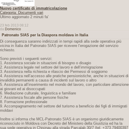
Nuovo certificato di immatricolazione
Categoria: Documenti vari
Ultimo aggiornato 2 minuti fa'
23 feb 2013 08:12
da
Domenico
Patronato SIAS per la Diaspora moldava in Italia
Di conseguenza saranno indirizzati in tempi rapidi alla sede operativa più
vicina in Italia del Patronato SIAS per ricevere l’erogazione del servizio
richiesto.
Sono previsti i seguenti servizi:
1. Assistenza sociale in situazioni di bisogno o disagio
2. Assistenza legale nel settore del lavoro e dell’immigrazione
3. Assistenza nella richiesta e rilascio dei Permessi di soggiorno
4. Assistenza nell’accesso alle pratiche pensionistiche, anche in situazioni di
invalidità permanenti a causa di incidenti sul lavoro o altro
5. Assistenza all’inserimento nel mondo del lavoro, con particolare attenzione
ai giovani ed ai disoccupati
6. Mediazione culturale, linguistica e familiare
7. Assistenza fiscale alle persone fisiche
8. Formazione professionale
9. Accompagnamento nel settore del turismo a beneficio dei figli di immigrati
moldavi
Inoltre si informa che MCL-Patronato SIAS è un organismo giuridicamente
riconosciuto in Moldova con Decreto del Ministero della Giustizia ed ha la
sua sede operativa in Chisinau alla strada Parcalab 30/7 (tel. +373.79400397