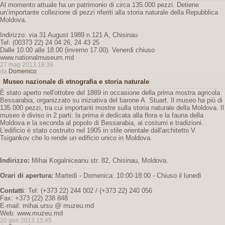
Al momento attuale ha un patrimonio di circa 135.000 pezzi. Detiene
un’importante collezione di pezzi riferiti alla storia naturale della Repubblica
Moldova.
Indirizzo: via 31 August 1989 n.121 A, Chisinau
Tel: (00373 22) 24 04 26, 24 43 25
Dalle 10.00 alle 18.00 (inverno 17.00). Venerdi chiuso
www.nationalmuseum.md
27 mag 2013 18:39
da
Domenico
Museo nazionale di etnografia e storia naturale
È stato aperto nell'ottobre del 1889 in occasione della prima mostra agricola
Bessarabia, organizzato su iniziativa del barone A. Stuart. Il museo ha più di
135.000 pezzi, tra cui importanti mostre sulla storia naturale della Moldova. Il
museo è diviso in 2 parti: la prima è dedicata alla flora e la fauna della
Moldova e la seconda al popolo di Bessarabia, ai costumi e tradizioni.
L'edificio è stato costruito nel 1905 in stile orientale dall'architetto V.
Tsigankov che lo rende un edificio unico in Moldova.
Indirizzo:
Mihai Kogalniceanu str. 82, Chisinau, Moldova.
Orari di apertura:
Martedì - Domenica: 10:00-18:00 - Chiuso il lunedì
Contatti
: Tel: (+373 22) 244 002 / (+373 22) 240 056
Fax: +373 (22) 238 848
E-mail: mihai.ursu @ muzeu.md
Web: www.muzeu.md
20 gen 2013 15:45