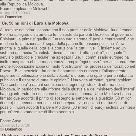
alla Repubblica Moldova.
Buon compleanno Moldweb!
01 lug 2013 20:43
da
Domenico
Ue, 90 milioni di Euro alla Moldova
Al termine del primo incontro con il neo-premier della Moldova, Iurie Leanca,
Fule ha spiegato chiaramente le richieste da parte di Bruxelles al governo di
Chisinau: la prima e' quella di ''un robusto sistema di pesi e contrappesi'' che
rendano le istituzioni al di sopra delle parti nelle tensioni politiche. Altra
priorita' e' quella della lotta alla corruzione ''a tutti i livelli'', insieme ad un
sistema dei media ''pluralista, diversificato e di alta qualita''', nel quale ''il
servizio pubblico e' cruciale'' ha spiegato Fule. Il commissario europeo ha
inoltre auspicato che la maggioranza compia ''ogni sforzo'' per assicurare che
anche l'opposizione abbia un ruolo ''costruttivo'' nel processo democratico nel
Paese. ''E' essenziale - ha detto il commissario europeo all'allargamento -
superare la polarizzazione della societa' e creare uno spazio per un dibattito
pubblico e il rispetto di tutte le opinioni''. Una volta affrontati questi problemi,
''l'Ue continuerà' a dare il suo pieno sostegno agli sforzi di riforma della
Moldova, in particolare alle riforme della giustizia e del ministero degli interni''
ha aggiunto Fule. In occasione della visita di Leanca, Ue e Moldova hanno
firmato due accordi: il primo di sostegno al settore della giustizia (60 milioni
di euro) e il secondo per gli aiuti nei preparativi, negoziati e attuazione di
possibili nuovi accordi fra Ue e Moldova (30 milioni di euro), inclusa un'intesa
per un'area commerciale di libero scambio.
Fonte: Ansa
15 giu 2013 07:36
da
Domenico
Moldova, arrivano i voli lowcost per Chisinau di Wizzair