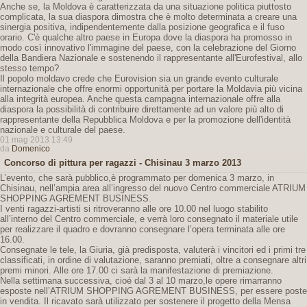
Anche se, la Moldova è caratterizzata da una situazione politica piuttosto
complicata, la sua diaspora dimostra che è molto determinata a creare una
sinergia positiva, indipendentemente dalla posizione geografica e il fuso
orario. C'è qualche altro paese in Europa dove la diaspora ha promosso in
modo così innovativo l'immagine del paese, con la celebrazione del Giorno
della Bandiera Nazionale e sostenendo il rappresentante all'Eurofestival, allo
stesso tempo?
Il popolo moldavo crede che Eurovision sia un grande evento culturale
internazionale che offre enormi opportunità per portare la Moldavia più vicina
alla integrità europea. Anche questa campagna internazionale offre alla
diaspora la possibilità di contribuire direttamente ad un valore più alto di
rappresentante della Repubblica Moldova e per la promozione dell'identità
nazionale e culturale del paese.
01 mag 2013 13:49
da
Domenico
Concorso di pittura per ragazzi - Chisinau 3 marzo 2013
L’evento, che sarà pubblico,è programmato per domenica 3 marzo, in
Chisinau, nell’ampia area all’ingresso del nuovo Centro commerciale ATRIUM
SHOPPING AGREMENT BUSINESS.
I venti ragazzi-artisti si ritroveranno alle ore 10.00 nel luogo stabilito
all’interno del Centro commerciale, e verrà loro consegnato il materiale utile
per realizzare il quadro e dovranno consegnare l’opera terminata alle ore
16.00.
Consegnate le tele, la Giuria, già predisposta, valuterà i vincitori ed i primi tre
classificati, in ordine di valutazione, saranno premiati, oltre a consegnare altri
premi minori. Alle ore 17.00 ci sarà la manifestazione di premiazione.
Nella settimana successiva, cioé dal 3 al 10 marzo,le opere rimarranno
esposte nell’ATRIUM SHOPPING AGREMENT BUSINESS, per essere poste
in vendita. Il ricavato sarà utilizzato per sostenere il progetto della Mensa