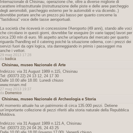
Internazionale di Chisinau, operazione che, oltre a diverse migliorie di
carattere infrastrutturale (ristrutturazione delle piste e delle aree parcheggio
degli aeromobili, parcheggio esterno per le automobili e via dicendo..)
dovrebbe portare anche un prezzo più basso per quanto concerne la
"fastidiosa" voce delle tasse aeroportuali.
La società che riceverà in concessione l'Aeroporto (49 anni), stando alle voci
che circolano in questi giorni, dovrebbe far eseguire (in varie tappe) lavori per
circa 230 mln di euro. Mi aspetto anche un'apertura del mercato per quanto
riguarda l'handling ed il catering poichè la situazione odierna, con i prezzi dei
servizi fuori da ogni logica, sta danneggiando in primis i passeggeri ma
anche i vettori.
29 mag 2013 17:28
da
badica
Chisinau, museo Nazionale di Arte
Indirizzo: via 31 August 1989 n.115, Chisinau
Tel: (00373 22) 24 13 12, 24 17 30
Dalle 10.00 alle 18.00. Lunedi chiuso
www.mnam.md
27 mag 2013 19:37
da
Domenico
Chisinau, museo Nazionale di Archeologia e Storia
Al momento attuale ha un patrimonio di circa 135.000 pezzi. Detiene
un’importante collezione di pezzi riferiti alla storia naturale della Repubblica
Moldova.
Indirizzo: via 31 August 1989 n.121 A, Chisinau
Tel: (00373 22) 24 04 26, 24 43 25
Dalle 10.00 alle 18.00 (inverno 17.00). Venerdi chiuso