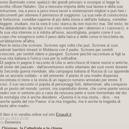
sono illuminate come «palazzi dei grandi principi» e ovunque si legge la
scritta «Buon Natale». Qui a nessuno importa della sua laurea e della sua
istruzione, ma a poco a poco trova lavori e sistemazioni migliori e può fare i
documenti per ottenere il permesso di soggiorno. La sua sete di conoscenza
è fortissima: vorrebbe saperne di piú della storia e dell'arte italiana, vorrebbe
leggere, studiare, ma la sera è cosí stanca da non riuscirci mai. Del resto, lei
ha abbandonato da tempo il suo vero mestiere per i detersivi e i canovacci, e
la sua vita interiore si è ridotta all'osso, assottigliata, proprio come il suo
corpo che smagrisce sotto il peso della fatica e delle corse in bicicletta da
un'abitazione all'altra.
Non le resta che scrivere. Scrivere ogni volta che può. Scrivere ai suoi
adorati bambini rimasti in Moldavia con il padre. Scrivere per sentirli
crescere, per sentirli ridere e piangere. Scrivere perché raccontare ai figli la
sua vita italiana è l'unica cura per la solitudine.
Di pagina in pagina il racconto di Lilia si arricchisce di trame nuove e antiche,
di storie del passato - dall'avventuroso esilio siberiano dei suoi nonni durante
la Seconda guerra mondiale, alla campagna italiana di Russia di cui apprende
da un anziano soldato - e del presente: il pianto di una madre disperata
incontrata in treno o la storia di un ragazzo rumeno arrestato per errore. E
cosí, il suo racconto si popola di personaggi forti, determinati, alla conquista
di un posto nel mondo: uomini, ma soprattutto donne, che come piante senza
radici non si sentono piú a casa da nessuna parte e sono tormentate dal dor,
la nostalgia che è anche desiderio. «Questa è la mia storia, - dice, - ma
anche quella del mio Paese: è la mia tragedia, ma è anche la tragedia di
tante altre madri».
Il libro è in vendita online sul sito
Einaudi.it
03 giu 2013 20:06
da
Domenico
Chisinau, la Cattedrale e le chiese