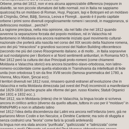
Orbene, prma del 1812, non vi era alcuna apprezzabile differenza (neppure in
dialetto, se non piccole sfumature del tutto normali..noi in Italia ne sappiamo
qualcosa) fra un moldavo di Roman, Huşi, Paşcani, Iaşi e Botoşani ed un moldavo
di Chişinău, Orhei, Bălţi, Soroca, Leova e Floreşti…questo è il punto capitale
orbene i primi sono divenuti orgogliosamente romeni i secondi, in maggioranza, si
definiscono moldavi…perché?
La ragione precipua, nella mia opinione, sta nel fatto che nel 1812 quando
avvenne la separazione forzata del popolo moldavo, né in Valacchia né
tantomeno in Moldavia era ancora realmente iniziato quel movimento cultural-
nazionale che porterà alla nascita nel corso del XIX secolo della Nazione romena,
uno dei più “miracolosi” e grandiosi successi del Nation Building ottocentesco
(secondo me più del coevo Risorgimento italiano..e di molto…in Italia sopravvive
al sud nostalgismo per i Borboni e al Nord sentimenti antiunitari, in Romania NO !).
Nel 1812 però la cultura dei due Principati proto-romeni (come chiamerei
Moldavia e Valacchia storici) era ancora bizantino-slavo-ortodossa, non latino-
romeno-occidentale come quella elaborata in Transilvania da intellettuali di fede
unita (non ortodossa !) sin da fine XVIII secolo (famosa grammatica del 1780, a
Vienna, Micu Klein, Şincai ecc).
I territori divenuti nel 1812 russi, rimasero quindi estranei all’evoluzione che in
Valacchia e nella Moldavia dimezzata (ad ovest del Prut) incominciò a manifestarsi
dal 1829-1830 (anche grazie alle riforme del gen. russo Kiselev, Statuti Organici
del 1831 e 1832 ecc..).
Nel 1812, sia in Moldavia (intera) che in Valacchia, la lingua locale si scriveva
ancora in cirillico antico (diverso da quello attuale, tuttora in uso per il “moldavo” in
RMN/PMR) e non in alfabeto latino
nel 1812 l’idea della discendenza dai Latini era ancora nell’infanzia (vero, già ne
parlarono Miron Costin e Ion Neculce, e Dimitrie Cantemir, ma solo di sfuggita e
senza costruirci una “teoria” come farà la şcoală ardeleană)
la lingua non era stata ancora “purificata”, “gallicizzata” e “latinizzata” come