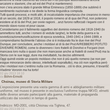
avvenne a metà Ottocento ad ovest del Prut (dunque abbondavano ancora
arcaismi e slavismi, che ad est del Prut si mantennero)
non c’era ancora stato il grande Mihai Eminescu (1850-1889) che sublimò il
sentimento nazionale e ne diede la forma linguistica compiuta.
Tutti questi processi, e molti altri, di incalcolabile importanza che crearono in meno
di un secolo, dal 1829 al 1918, il popolo romeno al di qua del Prut, non poterono
esistere al di là del Prut, per ovvie ragioni…anzi furono rafforzati i legami con il
mondo slavo-russo et pour cause.
Consideriamo poi il fallimento oggettivo del dominio romeno del 1918-1940 (lo
ammettono tutti, anche i romeni di vedute larghe), le ferite della guerra e la
sovietizzazione/russificazione di epoca sovietica, 1940-1941 e 1944-1989, e
comprendiamo facilmente l’abisso che si è instaurato fra le due rive del Prut
Dunque, per concludere, anche i moldavi al di là del Prut AVREBBERO POTUTO
DIVENIRE ROMENI, come lo divennero i loro fratelli di Dorohoi e Focşani (non
mancava loro nulla o quasi che non mancasse anche ai fratelli di ovest Prut) ma la
Storia con le sue leggi, dure ma ineluttabili, ha deciso altrimenti.
Oggi quindi esiste un popolo moldavo che non è più quello romeno (se non per
esigue minoranze dello stesso, intellettuali soprattutto), ma ciò non significa però
che i moldavi non c’entrino nulla con la Romania…ciò lo dice, presumo, il tovarišč
Vladimir Voronin ma ha torto!
02 giu 2013 16:10
da
Böhm-Ermolli
Chsinau, museo di Storia Militare
L’esposizione presente una vasta gamma di armi e abbigliamento militare:
uniforme, nel museo è presente in esclusiva l’uniforme truppa NKVD, elmetti
delle diverse armate partecipanti alla guerra, materiale di propaganda
utilizzato dai sovietici in tempo di guerra.
Indirizzo: MD-2001, città Chisinau via Tighina, 47.
02 giu 2013 09:19