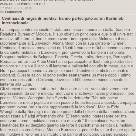
www.nationalmuseum.md
27 mag 2013 18:39
da
Domenico
Centinaia di migranti moldavi hanno partecipato ad un flashmob
internazionale
La campagna internazionale è stata promossa e coordinata dalla Diaspora
Relations Bureau of Moldova. Il suo obiettivo principale è quello di unire tutti i
moldavi all'estero al fine di promuovere l'immagine della Moldova e il suo
rappresentante all'Eurovision, Aliona Moon con la sua canzone "O mie".
Centinaia di moldavi provenienti da 13 città europee e Dubai hanno sostenuto
la cantante moldava in Eurovision, promuovendo la bandiera nazionale.
Diaspora moldava da Bulgaria, Francia, Grecia, Italia, Norvegia, Portogallo,
Romania, ed Emirati Arabi Uniti hanno partecipato al flashmob proiettando il
tricolore sul cielo e il lancio di lanterne e palloncini con elio in rosso, giallo e
blu. I partecipanti hanno avuto gli elementi distintivi di simboli nazionali e
coloranti. Queste azioni si sono svolte esattamente un mese dopo il primo
evento organizzato a Chisinau, dove circa 500 persone hanno lanciato le
lanterne alla Luna.
Gli stranieri che sono stati attratti da queste azioni, sono stati veramente
impressionati da come moldavi motivati ​​e amichevoli hanno promosso il loro
paese. Viktoria Wrengbro dalla Svezia ha detto che "Nel mio paese
Eurovision è molto popolare e con piacere ho partecipato a questa campagna
per promuovere l'artista che rappresenterà la Moldova". Marius Eide
Wrengbro dalla Norvegia è stato sorpreso dalla bellezza della manifestazione
organizzata a Parigi affermando che "E 'stato molto interessante per me
osservare come i moldavi sono molto motivati." Il colombiano Hamilton
Hernández ha evidenziato quanto sia forte il patriottismo sentito dai moldavi.
Inoltre egli sosterrà Aliona Moon a Eurovision, perché ha visto il cuore aperto
dei moldavi e l'enorme significato che danno al concorso canoro europeo.