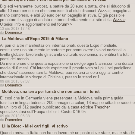
Biglietti veramente lowcost, a partire da 20 euro a tratta, che si riducono di
altri 10 euro per coloro che sono iscritti al club discount Wizzair, bagaglio a
mano compreso, e altri 20 euro per un bagaglio in stiva. E' già possibile
prenotare il viaggio di andata e ritorno direttamente sul sito della
Wizzair
.
Ulteriori info e aggiornamenti nel
forum>>
13 giu 2013 17:48
da
Domenico
La Moldova all'Expo 2015 di Milano
Al pari di altre manifestazioni internazionali, questa Expo mondiale,
costituisce uno strumento importante per promuovere i valori nazionali a
livello globale, favorendo gli scambi culturali, economici, scientifici tra tutti i
paesi del mondo.
Da menzionare che questa exposizione si svolge ogni 5 anni,con una durata
media di 6 mesi. Chi intende esprimere il proprio voto sul piu’ bel padiglione
che dovra’ rappresentare la Moldova, può recarsi ancora oggi al centro
internazionale Moldexpo di Chisinau, presso lo stand nr.1.
09 giu 2013 07:07
da
Domenico
Moldova, una terra per turisti che non amano i turisti
E’ così che in Germania viene presentata la Moldova nella prima guida
turistica in lingua tedesca. 200 immagini a colori, 18 mappe cittadine raccolte
in un libro di 312 pagine pubblicato dalla
casa editrice Trescher
specializzatasi sull’Euopa dell’est. Costo € 16.95
09 giu 2013 06:38
da
Domenico
Lilia Bicec - Miei cari figli, vi scrivo
Quando arriva in Italia non ha un lavoro né un posto dove stare, ma le strade