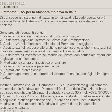
23 feb 2013 08:12
da
Domenico
Patronato SIAS per la Diaspora moldava in Italia
Di conseguenza saranno indirizzati in tempi rapidi alla sede operativa più
vicina in Italia del Patronato SIAS per ricevere l’erogazione del servizio
richiesto.
Sono previsti i seguenti servizi:
1. Assistenza sociale in situazioni di bisogno o disagio
2. Assistenza legale nel settore del lavoro e dell’immigrazione
3. Assistenza nella richiesta e rilascio dei Permessi di soggiorno
4. Assistenza nell’accesso alle pratiche pensionistiche, anche in situazioni di
invalidità permanenti a causa di incidenti sul lavoro o altro
5. Assistenza all’inserimento nel mondo del lavoro, con particolare attenzione
ai giovani ed ai disoccupati
6. Mediazione culturale, linguistica e familiare
7. Assistenza fiscale alle persone fisiche
8. Formazione professionale
9. Accompagnamento nel settore del turismo a beneficio dei figli di immigrati
moldavi
Inoltre si informa che MCL-Patronato SIAS è un organismo giuridicamente
riconosciuto in Moldova con Decreto del Ministero della Giustizia ed ha la
sua sede operativa in Chisinau alla strada Parcalab 30/7 (tel. +373.79400397
). Questo Ufficio è l’unico in Moldavia, insieme alle ACLI, ad essere abilitato
a seguire le pratiche pensionistiche , in rete con l’INPS, per i cittadini
moldavi e italiani residenti in Moldavia ed aventi diritto in base alle
legislazione italiana.
03 feb 2013 08:45