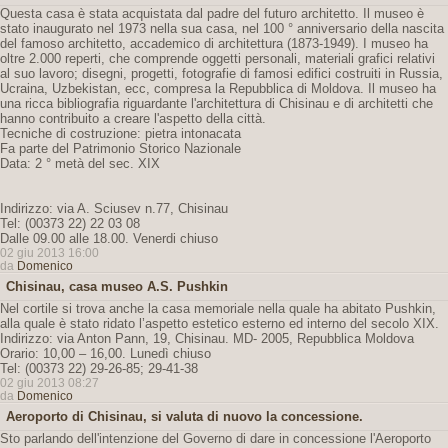
Questa casa è stata acquistata dal padre del futuro architetto. Il museo è
stato inaugurato nel 1973 nella sua casa, nel 100 ° anniversario della nascita
del famoso architetto, accademico di architettura (1873-1949). I museo ha
oltre 2.000 reperti, che comprende oggetti personali, materiali grafici relativi
al suo lavoro; disegni, progetti, fotografie di famosi edifici costruiti in Russia,
Ucraina, Uzbekistan, ecc, compresa la Repubblica di Moldova. Il museo ha
una ricca bibliografia riguardante l'architettura di Chisinau e di architetti che
hanno contribuito a creare l'aspetto della città.
Tecniche di costruzione: pietra intonacata
Fa parte del Patrimonio Storico Nazionale
Data: 2 ° metà del sec. XIX
Indirizzo: via A. Sciusev n.77, Chisinau
Tel: (00373 22) 22 03 08
Dalle 09.00 alle 18.00. Venerdi chiuso
02 giu 2013 16:00
da
Domenico
Chisinau, casa museo A.S. Pushkin
Nel cortile si trova anche la casa memoriale nella quale ha abitato Pushkin,
alla quale è stato ridato l’aspetto estetico esterno ed interno del secolo XIX.
Indirizzo: via Anton Pann, 19, Chisinau. MD- 2005, Repubblica Moldova
Orario: 10,00 – 16,00. Lunedì chiuso
Tel: (00373 22) 29-26-85; 29-41-38
02 giu 2013 08:27
da
Domenico
Aeroporto di Chisinau, si valuta di nuovo la concessione.
Sto parlando dell'intenzione del Governo di dare in concessione l'Aeroporto