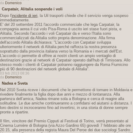
da
Domenico
Carpatair, Alitalia sospende i voli
Dopo l'
incidente di ieri
, la Uil trasporti chiede che il servizio venga sospeso
immediatamente.
E' del 20 settembre 2011 l'accordo commerciale che lega Carpatair, la
compagnia aerea il cui volo Pisa-Roma è uscito ieri stase fuori pista, e
Alitalia. Secondo l'accordo i voli Carpatair da e verso l'Italia sono
commercializzati da Alitalia sotto propria denominazione. Alla firma
dell'accordo Alitalia dichiarava: "L'accordo con Carpatair sviluppa
ulteriormente il network di Alitalia perché rafforza la nostra presenza
soprattutto dalla provincia italiana verso la Romania e i mercati dell'Est.
L'accordo ci permette di offrire ai nostri clienti un ampio ventaglio di
destinazioni grazie al network di Carpatair operato dall'hub di Timisoara. Allo
stesso modo i clienti di Carpatair potranno raggiungere da Roma Fiumicino
più di 90 destinazioni del network globale di Alitalia".
03 feb 2013 08:36
da
Domenico
Nadea e Sveta
Nel 2010 Sveta riceve i documenti che le permettono di tornare in Moldavia e
rivedere finalmente la figlia dopo due anni e mezzo di lontananza. Alla
partenza dell’amica, Nadea rimane sola a Bologna e cerca di reagire alla
solitudine. Le due amiche continueranno a confidarsi ed aiutarsi a distanza. I
loro destini si incroceranno fino ad invertirsi, in una storia di donne sempre
pronte a ripartire.
Il film, vincitore del Premio Cipputi al Festival di Torino, verrà presentato al
Cinema Lumière di Bologna (via Azzo Gardino 65) giovedì 7 febbraio alle ore
20.15, alla presenza della regista Maura Del Peroe dei due sociologi Sandro