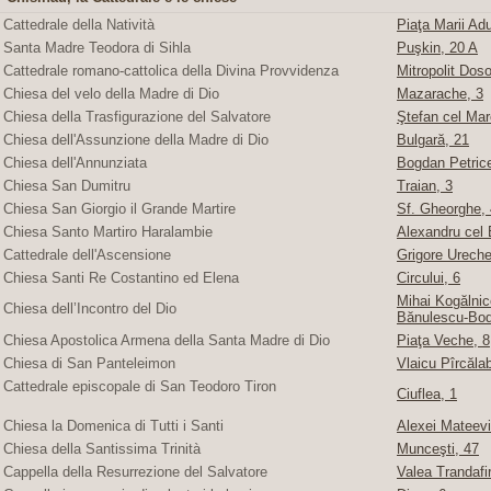
Cattedrale della Natività
Piaţa Marii Adu
Santa Madre Teodora di Sihla
Puşkin, 20 A
Cattedrale romano-cattolica della Divina Provvidenza
Mitropolit Doso
Chiesa del velo della Madre di Dio
Mazarache, 3
Chiesa della Trasfigurazione del Salvatore
Ştefan cel Mare
Chiesa dell'Assunzione della Madre di Dio
Bulgară, 21
Chiesa dell'Annunziata
Bogdan Petric
Chiesa San Dumitru
Traian, 3
Chiesa San Giorgio il Grande Martire
Sf. Gheorghe, 4
Chiesa Santo Martiro Haralambie
Alexandru cel 
Cattedrale dell'Ascensione
Grigore Ureche,
Chiesa Santi Re Costantino ed Elena
Circului, 6
Mihai Kogălnice
Chiesa dell’Incontro del Dio
Bănulescu-Bod
Chiesa Apostolica Armena della Santa Madre di Dio
Piaţa Veche, 8
Chiesa di San Panteleimon
Vlaicu Pîrcăla
Cattedrale episcopale di San Teodoro Tiron
Ciuflea, 1
Chiesa la Domenica di Tutti i Santi
Alexei Mateevi
Chiesa della Santissima Trinità
Munceşti, 47
Cappella della Resurrezione del Salvatore
Valea Trandafir