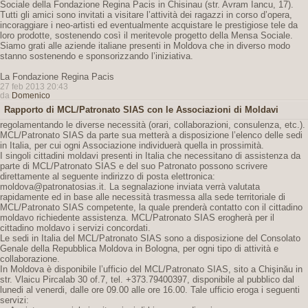
Sociale della Fondazione Regina Pacis in Chisinau (str. Avram Iancu, 17).
Tutti gli amici sono invitati a visitare l’attività dei ragazzi in corso d’opera,
incoraggiare i neo-artisti ed eventualmente acquistare le prestigiose tele da
loro prodotte, sostenendo così il meritevole progetto della Mensa Sociale.
Siamo grati alle aziende italiane presenti in Moldova che in diverso modo
stanno sostenendo e sponsorizzando l’iniziativa.
La Fondazione Regina Pacis
27 feb 2013 20:43
da
Domenico
Rapporto di MCL/Patronato SIAS con le Associazioni di Moldavi
regolamentando le diverse necessità (orari, collaborazioni, consulenza, etc.).
MCL/Patronato SIAS da parte sua metterà a disposizione l’elenco delle sedi
in Italia, per cui ogni Associazione individuerà quella in prossimità.
I singoli cittadini moldavi presenti in Italia che necessitano di assistenza da
parte di MCL/Patronato SIAS e del suo Patronato possono scrivere
direttamente al seguente indirizzo di posta elettronica:
moldova@patronatosias.it. La segnalazione inviata verrà valutata
rapidamente ed in base alle necessità trasmessa alla sede territoriale di
MCL/Patronato SIAS competente, la quale prenderà contatto con il cittadino
moldavo richiedente assistenza. MCL/Patronato SIAS erogherà per il
cittadino moldavo i servizi concordati.
Le sedi in Italia del MCL/Patronato SIAS sono a disposizione del Consolato
Genale della Repubblica Moldova in Bologna, per ogni tipo di attività e
collaborazione.
In Moldova è disponibile l’ufficio del MCL/Patronato SIAS, sito a Chişinău in
str. Vlaicu Pircalab 30 of.7, tel. +373.79400397, disponibile al pubblico dal
lunedi al venerdi, dalle ore 09.00 alle ore 16.00. Tale ufficio eroga i seguenti
servizi: