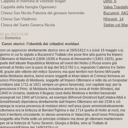
Cappella in memoria di volontari bulgari
Dimo, 6
Cappella della famiglia Oganowici
Valea Trandafir
Chiesa San Nicola Palestra del ginnasio femminile
Bucureşti, 64/2
Chiesa San Vladimiro
Hînceşti, 14
Chiesa del Santo Gerarca Nicola
Ştefan cel Mar
02 giu 2013 16:08
da
Domenico
Cenni storici: l'identità dei cittadini moldavi
con un approccio strettamente storico sino al 28/5/1812 n.s (cioè 16 maggio v.s),
giorno in cui fu siglato a Bucarest il Trattato che pose fine alla guerra fra Impero
Ottomano di Mahmut II (1808-1839) e Russia di Alessandro I (1801-1825), gran
parte dell’attuale Repubblica Moldova all’ovest del Nistru (i Russi erano già
arrivati al Nistru con la pace di Iaşi del 9/1/1792 n.s, regnando Caterina II e Selim
III, grazie alle vittorie del mitico Suvorov, ma quei territori non furono MAI parte
della Moldavia storica, bensì erano soggetti al khan tataro di Crimea) formava un
unico Principato di Moldavia, soggetto all’Impero Ottomano e retto da un hospodar
cristiano (dal 1711 al 1821 sempre un greco fanariota), con capitale Iaşi; per la
precisione il Princ. di Moldavia includeva anche la zona di Hotin (Khotyn), dal
1940 in Ucraina, laddove il Bugeac (sud della Moldova e territori bessarabi
assegnati nel 1940 all’Ucraina, ad esempio Bilhorod-Dnistrovs’kyj/Cetatea Albă e
Izmaïl/Ismail) dipendeva direttamente dall’Impero Ottomano sin dal 1538 e ciò
spiega la scarsa presenza di moldavi etnici nell’area (pure amministrativamente
ottomana era la fortezza di Bender/Tighina e dal 1714 quella di Hotin al nord, ma
non il territorio circostante; lo stesso avveniva in Valacchia, anch’esso Principato
soggetto alla Porta sotto un principe cristiano ma dove gli ottomani mantennero
per sé le fortezze di Turnu Severin, Giurgiu e Brăila, sino al Trattato di
Adrianopoli/Edirne del 14/9/1829 n.s).