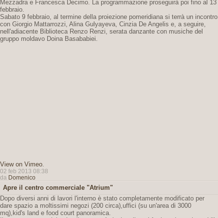
Mezzadra e Francesca Decimo. La programmazione proseguirà poi fino al 13
febbraio.
Sabato 9 febbraio, al termine della proiezione pomeridiana si terrà un incontro
con Giorgio Mattarrozzi, Alina Gulyayeva, Cinzia De Angelis e, a seguire,
nell'adiacente Biblioteca Renzo Renzi, serata danzante con musiche del
gruppo moldavo Doina Basababiei.
View on Vimeo
.
02 feb 2013 08:38
da
Domenico
Apre il centro commerciale "Atrium"
Dopo diversi anni di lavori l'interno è stato completamente modificato per
dare spazio a moltissimi negozi (200 circa),uffici (su un'area di 3000
mq),kid's land e food court panoramica.