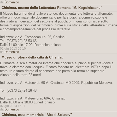
da
Domenico
Chisinau, museo della Letteratura Romena “M. Kogalniceanu”
Il Museo ha un fondo di valore storico, documentario e letterario affermato,
offre un ricco materiale documentario per la studio, la comunicazione è
destinato ai ricercatori del settore e al pubblico, in quanto fornisce sotto
forma di esposizioni del patrimonio, prove sulla storia della letteratura rumena
e contemporaneamente del processo letterario.
Indirizzo: via A. Corobceanu n. 26, Chisinau
Tel: (00373 22) 23 53 65
Dalle 11.00 alle 17.00. Domenica chiuso
02 giu 2013 09:10
da
Domenico
Museo di Storia della città di Chisinau
È rimasta la scala metallica interna che conduce al piano superiore (dove si
trova la cisterna con l’acqua). È stato fondato nel dicembre 1979 e dopo il
restauro è stata dotata di ascensore che porta alla terrazza superiore.
Altezza della torre 22 metri.
Indirizzo: via A. Mateevici, 60-A. Chisinau. MD-2009. Repubblica Moldova.
Tel: (00373-22) 24-16-48
Indirizzo: via A. Mateevici n. 60A, Chisinau
Dalle 10.00 alle 18.00 Lunedi chiuso
02 giu 2013 16:11
da
Domenico
Chisinau, casa memoriale “Alexei Sciusev”