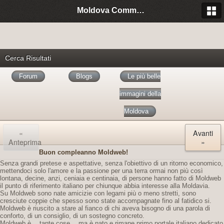
Moldova Community Italia
Cerca Risultati
Forum
Blogs
Le più belle
immagini della
Moldova
«
Avanti
Anteprima
»
Buon compleanno Moldweb!
Senza grandi pretese e aspettative, senza l'obiettivo di un ritorno economico,
mettendoci solo l'amore e la passione per una terra ormai non più così
lontana, decine, anzi, ceniaia e centinaia, di persone hanno fatto di Moldweb
il punto di riferimento italiano per chiunque abbia interesse alla Moldavia.
Su Moldweb sono nate amicizie con legami più o meno stretti, sono
cresciute coppie che spesso sono state accompagnate fino al fatidico si.
Moldweb è riuscito a stare al fianco di chi aveva bisogno di una parola di
conforto, di un consiglio, di un sostegno concreto.
Moldweb è… tante cose… ma è nato e rimane primo portale italiano dedicato