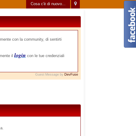
Cosa c'è di nuovo...
mente con la community, di sentirti
login
amente il
con le tue credenziali
Guest Message by
DevFuse
ca.