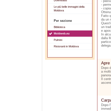
Downloads
- passa
- perme
Le più belle immagini della
- copia
Moldova
Ottenut
Fatto 
da un 
Per sezione
Quest'
un trad
Biblioteca
e apost
Moldweb.eu
In alcu
dalla 
Pulmini
partico
delega
Ristoranti in Moldova
Apre 
Dopo di
a molti
panora
Il cent
ascens
Carpa
Dopo l'
immedi