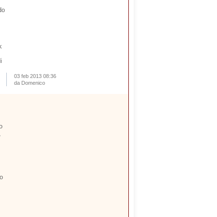
do
k
i
03 feb 2013 08:36
da Domenico
o
,
to