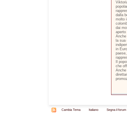
Viktor
popola
rappre
dalla 
molto 
colomb
dai mol
aperto
Anche 
la sua
indipe
in Eur
paese,
rappre
Il pop
che off
Anche q
dirett
promozi
Cambia Tema
Italiano
Segna il forum 