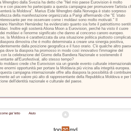
ia Wrengbro dalla Svezia ha detto che "Nel mio paese Eurovision è molto
re e con piacere ho partecipato a questa campagna per promuovere l'artista c
senterà la Moldova". Marius Eide Wrengbro dalla Norvegia è stato sorpreso
bellezza della manifestazione organizzata a Parigi affermando che "E 'stato
interessante per me osservare come i moldavi sono molto motivati." Il
iano Hamilton Hernández ha evidenziato quanto sia forte il patriottismo senti
davi. Inoltre egli sosterrà Aliona Moon a Eurovision, perché ha visto il cuore
 dei moldavi e l'enorme significato che danno al concorso canoro europeo.
se, la Moldova è caratterizzata da una situazione politica piuttosto complicat
 diaspora dimostra che è molto determinata a creare una sinergia positiva,
ndentemente dalla posizione geografica e il fuso orario. C'è qualche altro paes
opa dove la diaspora ha promosso in modo così innovativo l'immagine del
 con la celebrazione del Giorno della Bandiera Nazionale e sostenendo il
sentante all'Eurofestival, allo stesso tempo?
olo moldavo crede che Eurovision sia un grande evento culturale internazional
re enormi opportunità per portare la Moldavia più vicina alla integrità europea.
uesta campagna internazionale offre alla diaspora la possibilità di contribuir
amente ad un valore più alto di rappresentante della Repubblica Moldova e per 
one dell'identità nazionale e culturale del paese.
come gia' letto
Aiuto