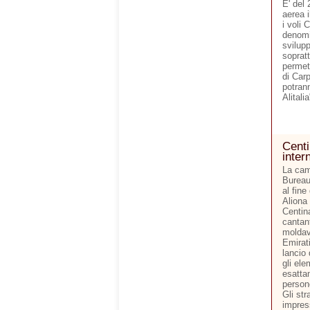
E' del
aerea i
i voli 
denomin
svilupp
sopratt
permett
di Carp
potran
Alitalia
Centi
inter
La cam
Bureau 
al fine
Aliona
Centin
cantan
moldav
Emirati
lancio 
gli ele
esatta
person
Gli str
impres