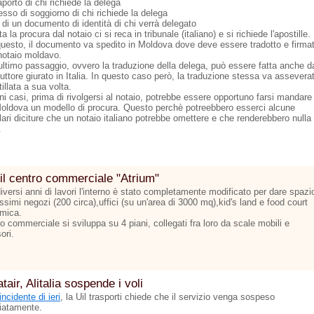
porto di chi richiede la delega
sso di soggiorno di chi richiede la delega
 di un documento di identità di chi verrà delegato
a la procura dal notaio ci si reca in tribunale (italiano) e si richiede l'apostille.
questo, il documento va spedito in Moldova dove deve essere tradotto e firma
notaio moldavo.
ultimo passaggio, ovvero la traduzione della delega, può essere fatta anche d
uttore giurato in Italia. In questo caso però, la traduzione stessa va assevera
illata a sua volta.
ni casi, prima di rivolgersi al notaio, potrebbe essere opportuno farsi mandare
Moldova un modello di procura. Questo perchè potreebbero esserci alcune
lari diciture che un notaio italiano potrebbe omettere e che renderebbero nulla 
.
il centro commerciale "Atrium"
versi anni di lavori l'interno è stato completamente modificato per dare spazi
ssimi negozi (200 circa),uffici (su un'area di 3000 mq),kid's land e food court
mica.
ro commerciale si sviluppa su 4 piani, collegati fra loro da scale mobili e
ori.
tair, Alitalia sospende i voli
incidente di ieri
, la Uil trasporti chiede che il servizio venga sospeso
atamente.