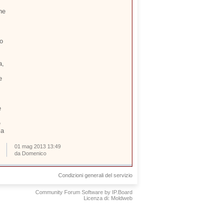
he
to
a,
e
e
e
la
01 mag 2013 13:49
da Domenico
Condizioni generali del servizio
Community Forum Software by IP.Board
Licenza di: Moldweb