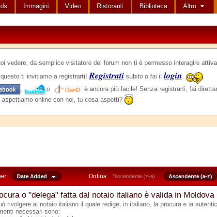
ads
Immagini
Video
Ristoranti
Biblioteca
Altro
edere, da semplice visitatore del forum non ti è permesso interagire attiva
Registrati
login
questo ti invitiamo a registrarti!
subito o fai il
.
,
o
è ancora più facile! Senza registrarti, fai dirett
 aspettiamo online con noi, tu cosa aspetti?
per
Ordina
Date Added
Discendente (z-a)
Ascendente (a-z)
ocura o "delega" fatta dal notaio italiano è valida in Moldova
uò rivolgere al notaio italiano il quale redige, in italiano, la procura e la autenti
menti necessari sono: