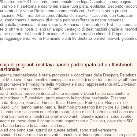
 20 settembre 2011 l'accordo commerciale che lega Carpatair, la compagnia
l cui volo Pisa-Roma è uscito ieri stase fuori pista, e Alitalia. Secondo l'accor
Carpatair da e verso l'Italia sono commercializzati da Alitalia sotto propria
azione. Alla firma dell'accordo Alitalia dichiarava: "L'accordo con Carpatair
a ulteriormente il network di Alitalia perché rafforza la nostra presenza
utto dalla provincia italiana verso la Romania e i mercati dell'Est. L'accordo ci
e di offrire ai nostri clienti un ampio ventaglio di destinazioni grazie al networ
atair operato dall'hub di Timisoara. Allo stesso modo i clienti di Carpatair
no raggiungere da Roma Fiumicino più di 90 destinazioni del network globale d
".
naia di migranti moldavi hanno partecipato ad un flashmob
nazionale
pagna internazionale è stata promossa e coordinata dalla Diaspora Relations
of Moldova. Il suo obiettivo principale è quello di unire tutti i moldavi all'ester
 di promuovere l'immagine della Moldova e il suo rappresentante all'Eurovision
 Moon con la sua canzone "O mie".
aia di moldavi provenienti da 13 città europee e Dubai hanno sostenuto la
te moldava in Eurovision, promuovendo la bandiera nazionale. Diaspora
a da Bulgaria, Francia, Grecia, Italia, Norvegia, Portogallo, Romania, ed
 Arabi Uniti hanno partecipato al flashmob proiettando il tricolore sul cielo e il
di lanterne e palloncini con elio in rosso, giallo e blu. I partecipanti hanno avu
menti distintivi di simboli nazionali e coloranti. Queste azioni si sono svolte
mente un mese dopo il primo evento organizzato a Chisinau, dove circa 500
e hanno lanciato le lanterne alla Luna.
anieri che sono stati attratti da queste azioni, sono stati veramente
sionati da come moldavi motivati ​​e amichevoli hanno promosso il loro paese.