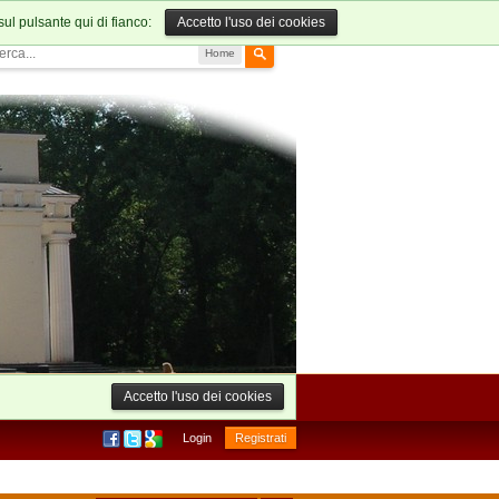
sul pulsante qui di fianco:
Accetto l'uso dei cookies
Home
Accetto l'uso dei cookies
Login
Registrati