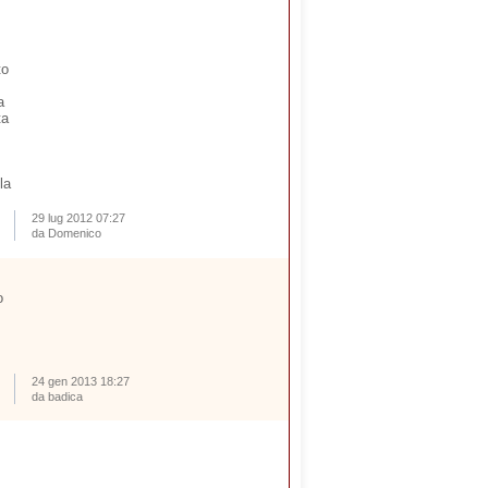
to
a
ta
la
29 lug 2012 07:27
da Domenico
o
24 gen 2013 18:27
da badica