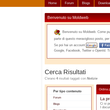
Home
Forum
Blogs
Downlo
Benvenuto su Moldweb
Benvenuto su Moldweb. Come puoi v
parte di questo meraviglioso posto, per 
Se poi hai un account
,
Google, Facebook, Twitter o OpenId. Ti
Cerca Risultati
C'erano
4
risultati taggati con
Notizie
Ordina 
Per tipo contenuto
Forum
La pr
Ci si p
Blogs
I docu