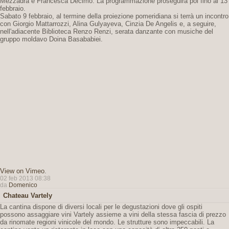
Mezzadra e Francesca Decimo. La programmazione proseguirà poi fino al 13
febbraio.
Sabato 9 febbraio, al termine della proiezione pomeridiana si terrà un incontro
con Giorgio Mattarrozzi, Alina Gulyayeva, Cinzia De Angelis e, a seguire,
nell'adiacente Biblioteca Renzo Renzi, serata danzante con musiche del
gruppo moldavo Doina Basababiei.
View on Vimeo
.
02 feb 2013 08:38
da
Domenico
Chateau Vartely
La cantina dispone di diversi locali per le degustazioni dove gli ospiti
possono assaggiare vini Vartely assieme a vini della stessa fascia di prezzo
da rinomate regioni vinicole del mondo. Le strutture sono impeccabili. La