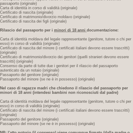
passaporto (originale)
Carta di identità in corso di validità (originale)
Certificato di nascita (originale)
Certificato di matrimonio/divorzio moldavo (originale)
Certificato di nascita dei figli (originale)
Rilascio del passaporto per i
minori di 18 anni
documentazione:
Carta di identità moldava del legale rappresentante (genitore, tutore o chi per
esso) in corso di validità (originale)
Certificato di nascita del minore (i certificati italiani devono essere trascritti)
(originale)
Certificato di matrimonio/divorzio dei genitori (quelli stranieri devono essere
trascritti) (originale)
Consenso da parte di tutte due i genitori per il rilascio del passaporto
autenticato da un notaio (originale)
Passaporto del genitore (originale)
Passaporto del minore (se ne è in possesso) (originale)
Nel caso di ragazze madri che chiedono il rilascio del passaporto per
minori di 18 anni
(intendesi bambini non riconosciuti dal padre)
Carta di identità moldava del legale rappresentante (genitore, tutore o chi per
esso) in corso di validità (originale)
Certificato di nascita del minore (i certificati italiani devono essere trascritti)
(originale)
Passaporto del genitore (originale)
Passaporto del minore (se ne è in possesso) (originale)
NB: l'atto notorio (il consenso) viene comunque firmato (dalla madre o