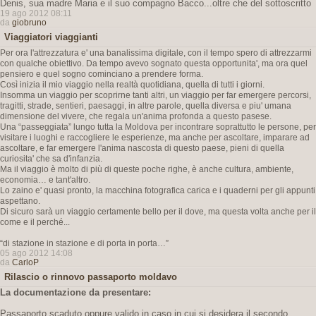
Denis, sua madre Maria e il suo compagno Bacco...oltre che del sottoscritto
19 ago 2012 08:11
da
giobruno
Viaggiatori viaggianti
Per ora l'attrezzatura e' una banalissima digitale, con il tempo spero di attrezzarmi
con qualche obiettivo. Da tempo avevo sognato questa opportunita', ma ora quel
pensiero e quel sogno cominciano a prendere forma.
Così inizia il mio viaggio nella realtà quotidiana, quella di tutti i giorni.
Insomma un viaggio per scoprirne tanti altri, un viaggio per far emergere percorsi,
tragitti, strade, sentieri, paesaggi, in altre parole, quella diversa e piu' umana
dimensione del vivere, che regala un'anima profonda a questo pasese.
Una “passeggiata” lungo tutta la Moldova per incontrare soprattutto le persone, per
visitare i luoghi e raccogliere le esperienze, ma anche per ascoltare, imparare ad
ascoltare, e far emergere l'anima nascosta di questo paese, pieni di quella
curiosita' che sa d'infanzia.
Ma il viaggio è molto di più di queste poche righe, è anche cultura, ambiente,
economia… e tant'altro.
Lo zaino e' quasi pronto, la macchina fotografica carica e i quaderni per gli appunti
aspettano.
Di sicuro sarà un viaggio certamente bello per il dove, ma questa volta anche per il
come e il perché...
“di stazione in stazione e di porta in porta…”
05 ago 2012 14:08
da
CarloP
Rilascio o rinnovo passaporto moldavo
La documentazione da presentare:
Passaporto scaduto oppure valido in caso in cui si desidera il secondo