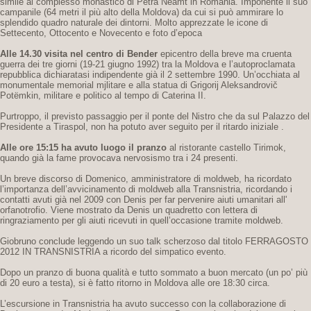
simile al complesso monastico di Petra Neamt in Romania. Imponente il suo
campanile (64 metri il più alto della Moldova) da cui si può ammirare lo
splendido quadro naturale dei dintorni. Molto apprezzate le icone di
Settecento, Ottocento e Novecento e foto d’epoca
Alle 14.30 visita nel centro di Bender
epicentro della breve ma cruenta
guerra dei tre giorni (19-21 giugno 1992) tra la Moldova e l’autoproclamata
repubblica dichiaratasi indipendente già il 2 settembre 1990. Un’occhiata al
monumentale memorial mjlitare e alla statua di Grigorij Aleksandrovič
Potëmkin, militare e politico al tempo di Caterina II.
Purtroppo, il previsto passaggio per il ponte del Nistro che da sul Palazzo del
Presidente a Tiraspol, non ha potuto aver seguito per il ritardo iniziale .
Alle ore 15:15 ha avuto luogo il pranzo
al ristorante castello Tirimok,
quando già la fame provocava nervosismo tra i 24 presenti.
Un breve discorso di Domenico, amministratore di moldweb, ha ricordato
l’importanza dell’avvicinamento di moldweb alla Transnistria, ricordando i
contatti avuti già nel 2009 con Denis per far pervenire aiuti umanitari all'
orfanotrofio. Viene mostrato da Denis un quadretto con lettera di
ringraziamento per gli aiuti ricevuti in quell’occasione tramite moldweb.
Giobruno conclude leggendo un suo talk scherzoso dal titolo FERRAGOSTO
2012 IN TRANSNISTRIA a ricordo del simpatico evento.
Dopo un pranzo di buona qualità e tutto sommato a buon mercato (un po’ più
di 20 euro a testa), si è fatto ritorno in Moldova alle ore 18:30 circa.
L’escursione in Transnistria ha avuto successo con la collaborazione di