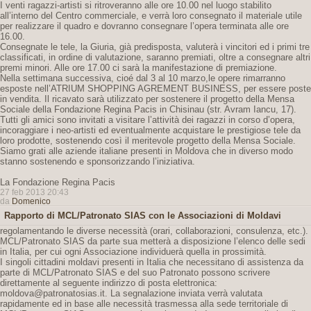
I venti ragazzi-artisti si ritroveranno alle ore 10.00 nel luogo stabilito
all’interno del Centro commerciale, e verrà loro consegnato il materiale utile
per realizzare il quadro e dovranno consegnare l’opera terminata alle ore
16.00.
Consegnate le tele, la Giuria, già predisposta, valuterà i vincitori ed i primi tre
classificati, in ordine di valutazione, saranno premiati, oltre a consegnare altri
premi minori. Alle ore 17.00 ci sarà la manifestazione di premiazione.
Nella settimana successiva, cioé dal 3 al 10 marzo,le opere rimarranno
esposte nell’ATRIUM SHOPPING AGREMENT BUSINESS, per essere poste
in vendita. Il ricavato sarà utilizzato per sostenere il progetto della Mensa
Sociale della Fondazione Regina Pacis in Chisinau (str. Avram Iancu, 17).
Tutti gli amici sono invitati a visitare l’attività dei ragazzi in corso d’opera,
incoraggiare i neo-artisti ed eventualmente acquistare le prestigiose tele da
loro prodotte, sostenendo così il meritevole progetto della Mensa Sociale.
Siamo grati alle aziende italiane presenti in Moldova che in diverso modo
stanno sostenendo e sponsorizzando l’iniziativa.
La Fondazione Regina Pacis
27 feb 2013 20:43
da
Domenico
Rapporto di MCL/Patronato SIAS con le Associazioni di Moldavi
regolamentando le diverse necessità (orari, collaborazioni, consulenza, etc.).
MCL/Patronato SIAS da parte sua metterà a disposizione l’elenco delle sedi
in Italia, per cui ogni Associazione individuerà quella in prossimità.
I singoli cittadini moldavi presenti in Italia che necessitano di assistenza da
parte di MCL/Patronato SIAS e del suo Patronato possono scrivere
direttamente al seguente indirizzo di posta elettronica:
moldova@patronatosias.it. La segnalazione inviata verrà valutata
rapidamente ed in base alle necessità trasmessa alla sede territoriale di