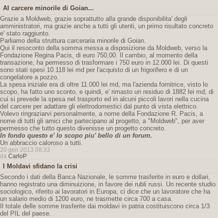
Al carcere minorile di Goian...
Grazie a Moldweb, grazie soprattutto alla grande disponibilita' degli
amministratori, ma grazie anche a tutti gli utenti, un primo risultato concreto
e' stato raggiunto.
Parliamo della struttura carceraria minorile di Goian.
Qui il resoconto della somma messa a disposizione da Moldweb, verso la
Fondazione Regina Pacis, di euro 750,00. Il cambio, al momento della
transazione, ha permesso di trasformare i 750 euro in 12.000 lei. Di questi
sono stati spesi 10.118 lei md per l'acquisto di un frigorifero e di un
congelatore a pozzo.
La spesa iniziale era di oltre 11.000 lei md, ma l'azienda fornitrice, visto lo
scopo, ha fatto uno sconto, e quindi, e' rimasto un residuo di 1882 lei md, di
cui si prevede la spesa nel trasporto ed in alcuni piccoli lavori nella cucina
del carcere per adattare gli elettrodomestici dal punto di vista elettrico.
Volevo ringraziarvi personalmente, a nome della Fondazione R. Pacis, a
nome di tutti gli amici che partecipano al progetto, a "Moldweb", per aver
permesso che tutto questo divenisse un progetto concreto.
In fondo questo e' lo scopo piu' bello di un forum.
Un abbraccio caloroso a tutti.
20 gen 2013 08:33
da
CarloP
I Moldavi sfidano la crisi
Secondo i dati della Banca Nazionale, le somme trasferite in euro e dollari,
hanno registrato una diminuizione, in favore dei rubli russi. Un recente studio
sociologico, riferito ai lavoratori in Europa, ci dice che un lavoratore che ha
un salario medio di 1200 euro, ne trasmette circa 700 a casa.
Il totale delle somme trasferite dai moldavi in patria costituiscono circa 1/3
del PIL del paese.