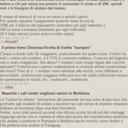
tutore o chi per esso) ma presso il consolato il costo e di 20€,
quindi
non c'è bisogno di andare dal notaio.
Il tempo di attesa è di circa un mese e quindici giorni.
Per quanto riguarda il pagamento qualche mese fa era di:
108€ per il rilascio del passaporto (intendesi per ogni individuo )
40€ la tassa consolare (intendesi per ogni individuo)
20 € l'atto notorio (come avevo scritto sopra)
03 ago 2012 11:47
da
liliana07
Il primo treno Chisinau-Ocnita di livello "europeo"
C'erano a bordo solo 36 viaggiatori, praticamente era quasi vuoto. Il treno ha
tutti i confort più moderni, è il TVG in versione moldava, il prezzo del biglietto
non è stato maggiorato. Ma allora? I moldavi sono troppo legati alle vecchie
abitudini? Preferiscono i pulmini maleodoranti e scomodi all'aria condizionata
del treno? Pare di sì. I moldavi sono refrattari alle novità, sono diffidenti a
prescindere, preferiscono viaggiare nella puzza e nel caldo soffocante invece
di sperimentare le novità. Ah...moldoveni...moldoveni...
29 lug 2012 07:34
da
nikita
Neanche i call center vogliono venire in Moldavia.
La Tunisia ha offerto : formazione del personale ed una sorta di percorso che
permette agli studenti di andare a lavorare nei call center di imprese straniere
(italiane ad esempio) dopo una fase formativa.
Inoltre, sono stati previsti accordi che offrono sconti fiscali ed altri vantaggi.
Aggiungo anche che in materia di delocalizzazioni del manifatturiero piuttosto
che andare a produrre in Romania e Moldova anche marchi come Umbro e
Fila preferiscono andare in Paraguay.