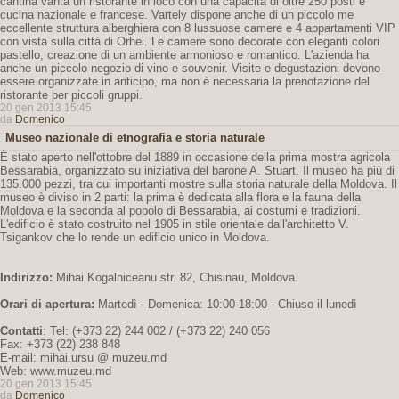
cantina vanta un ristorante in loco con una capacità di oltre 250 posti e
cucina nazionale e francese. Vartely dispone anche di un piccolo me
eccellente struttura alberghiera con 8 lussuose camere e 4 appartamenti VIP
con vista sulla città di Orhei. Le camere sono decorate con eleganti colori
pastello, creazione di un ambiente armonioso e romantico. L'azienda ha
anche un piccolo negozio di vino e souvenir. Visite e degustazioni devono
essere organizzate in anticipo, ma non è necessaria la prenotazione del
ristorante per piccoli gruppi.
20 gen 2013 15:45
da
Domenico
Museo nazionale di etnografia e storia naturale
È stato aperto nell'ottobre del 1889 in occasione della prima mostra agricola
Bessarabia, organizzato su iniziativa del barone A. Stuart. Il museo ha più di
135.000 pezzi, tra cui importanti mostre sulla storia naturale della Moldova. Il
museo è diviso in 2 parti: la prima è dedicata alla flora e la fauna della
Moldova e la seconda al popolo di Bessarabia, ai costumi e tradizioni.
L'edificio è stato costruito nel 1905 in stile orientale dall'architetto V.
Tsigankov che lo rende un edificio unico in Moldova.
Indirizzo:
Mihai Kogalniceanu str. 82, Chisinau, Moldova.
Orari di apertura:
Martedì - Domenica: 10:00-18:00 - Chiuso il lunedì
Contatti
: Tel: (+373 22) 244 002 / (+373 22) 240 056
Fax: +373 (22) 238 848
E-mail: mihai.ursu @ muzeu.md
Web: www.muzeu.md
20 gen 2013 15:45
da
Domenico