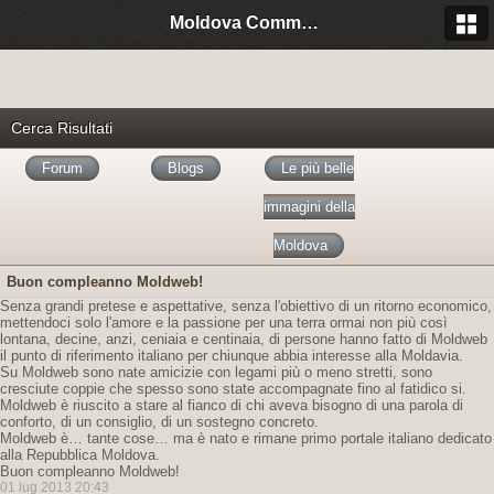
Moldova Community Italia
Cerca Risultati
Forum
Blogs
Le più belle
immagini della
Moldova
Buon compleanno Moldweb!
Senza grandi pretese e aspettative, senza l'obiettivo di un ritorno economico,
mettendoci solo l'amore e la passione per una terra ormai non più così
lontana, decine, anzi, ceniaia e centinaia, di persone hanno fatto di Moldweb
il punto di riferimento italiano per chiunque abbia interesse alla Moldavia.
Su Moldweb sono nate amicizie con legami più o meno stretti, sono
cresciute coppie che spesso sono state accompagnate fino al fatidico si.
Moldweb è riuscito a stare al fianco di chi aveva bisogno di una parola di
conforto, di un consiglio, di un sostegno concreto.
Moldweb è… tante cose… ma è nato e rimane primo portale italiano dedicato
alla Repubblica Moldova.
Buon compleanno Moldweb!
01 lug 2013 20:43