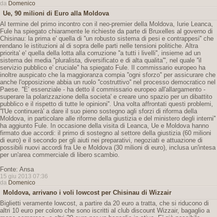
da
Domenico
Ue, 90 milioni di Euro alla Moldova
Al termine del primo incontro con il neo-premier della Moldova, Iurie Leanca,
Fule ha spiegato chiaramente le richieste da parte di Bruxelles al governo di
Chisinau: la prima e' quella di ''un robusto sistema di pesi e contrappesi'' che
rendano le istituzioni al di sopra delle parti nelle tensioni politiche. Altra
priorita' e' quella della lotta alla corruzione ''a tutti i livelli'', insieme ad un
sistema dei media ''pluralista, diversificato e di alta qualita''', nel quale ''il
servizio pubblico e' cruciale'' ha spiegato Fule. Il commissario europeo ha
inoltre auspicato che la maggioranza compia ''ogni sforzo'' per assicurare che
anche l'opposizione abbia un ruolo ''costruttivo'' nel processo democratico nel
Paese. ''E' essenziale - ha detto il commissario europeo all'allargamento -
superare la polarizzazione della societa' e creare uno spazio per un dibattito
pubblico e il rispetto di tutte le opinioni''. Una volta affrontati questi problemi,
''l'Ue continuerà' a dare il suo pieno sostegno agli sforzi di riforma della
Moldova, in particolare alle riforme della giustizia e del ministero degli interni''
ha aggiunto Fule. In occasione della visita di Leanca, Ue e Moldova hanno
firmato due accordi: il primo di sostegno al settore della giustizia (60 milioni
di euro) e il secondo per gli aiuti nei preparativi, negoziati e attuazione di
possibili nuovi accordi fra Ue e Moldova (30 milioni di euro), inclusa un'intesa
per un'area commerciale di libero scambio.
Fonte: Ansa
15 giu 2013 07:36
da
Domenico
Moldova, arrivano i voli lowcost per Chisinau di Wizzair
Biglietti veramente lowcost, a partire da 20 euro a tratta, che si riducono di
altri 10 euro per coloro che sono iscritti al club discount Wizzair, bagaglio a