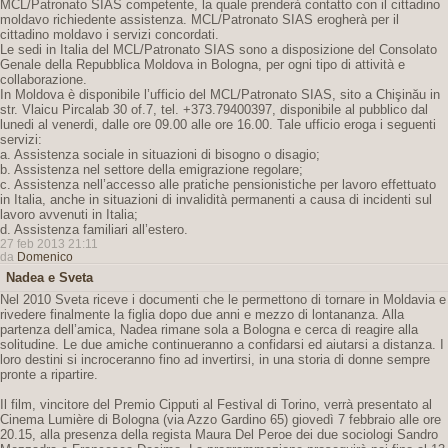
MCL/Patronato SIAS competente, la quale prenderà contatto con il cittadino
moldavo richiedente assistenza. MCL/Patronato SIAS erogherà per il
cittadino moldavo i servizi concordati.
Le sedi in Italia del MCL/Patronato SIAS sono a disposizione del Consolato
Genale della Repubblica Moldova in Bologna, per ogni tipo di attività e
collaborazione.
In Moldova è disponibile l’ufficio del MCL/Patronato SIAS, sito a Chişinău in
str. Vlaicu Pircalab 30 of.7, tel. +373.79400397, disponibile al pubblico dal
lunedi al venerdi, dalle ore 09.00 alle ore 16.00. Tale ufficio eroga i seguenti
servizi:
a. Assistenza sociale in situazioni di bisogno o disagio;
b. Assistenza nel settore della emigrazione regolare;
c. Assistenza nell’accesso alle pratiche pensionistiche per lavoro effettuato
in Italia, anche in situazioni di invalidità permanenti a causa di incidenti sul
lavoro avvenuti in Italia;
d. Assistenza familiari all’estero.
27 feb 2013 21:11
da
Domenico
Nadea e Sveta
Nel 2010 Sveta riceve i documenti che le permettono di tornare in Moldavia e
rivedere finalmente la figlia dopo due anni e mezzo di lontananza. Alla
partenza dell’amica, Nadea rimane sola a Bologna e cerca di reagire alla
solitudine. Le due amiche continueranno a confidarsi ed aiutarsi a distanza. I
loro destini si incroceranno fino ad invertirsi, in una storia di donne sempre
pronte a ripartire.
Il film, vincitore del Premio Cipputi al Festival di Torino, verrà presentato al
Cinema Lumière di Bologna (via Azzo Gardino 65) giovedì 7 febbraio alle ore
20.15, alla presenza della regista Maura Del Peroe dei due sociologi Sandro