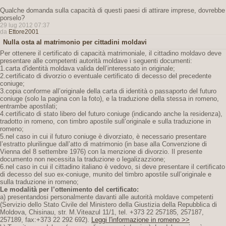
Qualche domanda sulla capacità di questi paesi di attirare imprese, dovrebbe
porselo?
29 lug 2012 07:37
da
Ettore2001
Nulla osta al matrimonio per cittadini moldavi
Per ottenere il certificato di capacità matrimoniale, il cittadino moldavo deve
presentare alle competenti autorità moldave i seguenti documenti:
1.carta d'identità moldava valida dell’interessato in originale;
2.certificato di divorzio o eventuale certificato di decesso del precedente
coniuge;
3.copia conforme all’originale della carta di identità o passaporto del futuro
coniuge (solo la pagina con la foto), e la traduzione della stessa in romeno,
entrambe apostilati;
4.certificato di stato libero del futuro coniuge (indicando anche la residenza),
tradotto in romeno, con timbro apostile sull’originale e sulla traduzione in
romeno;
5.nel caso in cui il futuro coniuge è divorziato, è necessario presentare
l’estratto plurilingue dall’atto di matrimonio (in base alla Convenzione di
Vienna del 8 settembre 1976) con la menzione di divorzio. Il presente
documento non necessita la traduzione o legalizazzione;
6.nel caso in cui il cittadino italiano è vedovo, si deve presentare il certificato
di decesso del suo ex-coniuge, munito del timbro apostile sull’originale e
sulla traduzione in romeno;
Le modalità per l’ottenimento del certificato:
a) presentandosi personalmente davanti alle autorità moldave competenti
(Servizio dello Stato Civile del Ministero della Giustizia della Repubblica di
Moldova, Chisinau, str. M.Viteazul 11/1, tel. +373 22 257185, 257187,
257189, fax:+373 22 292 692).
Leggi l'informazione in romeno >>