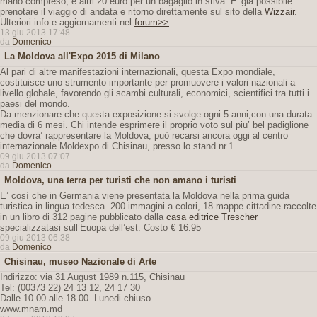
mano compreso, e altri 20 euro per un bagaglio in stiva. E' già possibile
prenotare il viaggio di andata e ritorno direttamente sul sito della
Wizzair
.
Ulteriori info e aggiornamenti nel
forum>>
13 giu 2013 17:48
da
Domenico
La Moldova all'Expo 2015 di Milano
Al pari di altre manifestazioni internazionali, questa Expo mondiale,
costituisce uno strumento importante per promuovere i valori nazionali a
livello globale, favorendo gli scambi culturali, economici, scientifici tra tutti i
paesi del mondo.
Da menzionare che questa exposizione si svolge ogni 5 anni,con una durata
media di 6 mesi. Chi intende esprimere il proprio voto sul piu’ bel padiglione
che dovra’ rappresentare la Moldova, può recarsi ancora oggi al centro
internazionale Moldexpo di Chisinau, presso lo stand nr.1.
09 giu 2013 07:07
da
Domenico
Moldova, una terra per turisti che non amano i turisti
E’ così che in Germania viene presentata la Moldova nella prima guida
turistica in lingua tedesca. 200 immagini a colori, 18 mappe cittadine raccolte
in un libro di 312 pagine pubblicato dalla
casa editrice Trescher
specializzatasi sull’Euopa dell’est. Costo € 16.95
09 giu 2013 06:38
da
Domenico
Chisinau, museo Nazionale di Arte
Indirizzo: via 31 August 1989 n.115, Chisinau
Tel: (00373 22) 24 13 12, 24 17 30
Dalle 10.00 alle 18.00. Lunedi chiuso
www.mnam.md