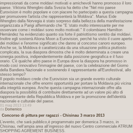
impressionati da come moldavi motivati ​​e amichevoli hanno promosso il loro
paese. Viktoria Wrengbro dalla Svezia ha detto che "Nel mio paese
Eurovision è molto popolare e con piacere ho partecipato a questa campagna
per promuovere l'artista che rappresenterà la Moldova". Marius Eide
Wrengbro dalla Norvegia è stato sorpreso dalla bellezza della manifestazione
organizzata a Parigi affermando che "E 'stato molto interessante per me
osservare come i moldavi sono molto motivati." Il colombiano Hamilton
Hernández ha evidenziato quanto sia forte il patriottismo sentito dai moldavi.
Inoltre egli sosterrà Aliona Moon a Eurovision, perché ha visto il cuore aperto
dei moldavi e l'enorme significato che danno al concorso canoro europeo.
Anche se, la Moldova è caratterizzata da una situazione politica piuttosto
complicata, la sua diaspora dimostra che è molto determinata a creare una
sinergia positiva, indipendentemente dalla posizione geografica e il fuso
orario. C'è qualche altro paese in Europa dove la diaspora ha promosso in
modo così innovativo l'immagine del paese, con la celebrazione del Giorno
della Bandiera Nazionale e sostenendo il rappresentante all'Eurofestival, allo
stesso tempo?
Il popolo moldavo crede che Eurovision sia un grande evento culturale
internazionale che offre enormi opportunità per portare la Moldavia più vicina
alla integrità europea. Anche questa campagna internazionale offre alla
diaspora la possibilità di contribuire direttamente ad un valore più alto di
rappresentante della Repubblica Moldova e per la promozione dell'identità
nazionale e culturale del paese.
01 mag 2013 13:49
da
Domenico
Concorso di pittura per ragazzi - Chisinau 3 marzo 2013
L’evento, che sarà pubblico,è programmato per domenica 3 marzo, in
Chisinau, nell’ampia area all’ingresso del nuovo Centro commerciale ATRIUM
SHOPPING AGREMENT BUSINESS.