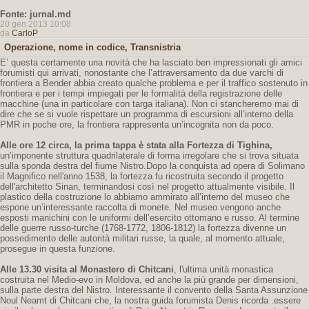
Fonte: jurnal.md
20 gen 2013 10:08
da
CarloP
Operazione, nome in codice, Transnistria
E’ questa certamente una novità che ha lasciato ben impressionati gli amici
forumisti qui arrivati, nonostante che l’attraversamento da due varchi di
frontiera a Bender abbia creato qualche problema e per il traffico sostenuto in
frontiera e per i tempi impiegati per le formalità della registrazione delle
macchine (una in particolare con targa italiana). Non ci stancheremo mai di
dire che se si vuole rispettare un programma di escursioni all’interno della
PMR in poche ore, la frontiera rappresenta un’incognita non da poco.
Alle ore 12 circa, la prima tappa è stata alla Fortezza di Tighina,
un’imponente struttura quadrilaterale di forma irregolare che si trova situata
sulla sponda destra del fiume Nistro.Dopo la conquista ad opera di Solimano
il Magnifico nell'anno 1538, la fortezza fu ricostruita secondo il progetto
dell'architetto Sinan, terminandosi così nel progetto attualmente visibile. Il
plastico della costruzione lo abbiamo ammirato all’interno del museo che
espone un’interessante raccolta di monete. Nel museo vengono anche
esposti manichini con le uniformi dell’esercito ottomano e russo. Al termine
delle guerre russo-turche (1768-1772, 1806-1812) la fortezza divenne un
possedimento delle autorità militari russe, la quale, al momento attuale,
prosegue in questa funzione.
Alle 13.30 visita al Monastero di Chitcani
, l'ultima unità monastica
costruita nel Medio-evo in Moldova, ed anche la più grande per dimensioni,
sulla parte destra del Nistro. Interessante il convento della Santa Assunzione
Noul Neamt di Chitcani che, la nostra guida forumista Denis ricorda .essere