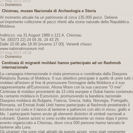
27 mag 2013 19:37
da
Domenico
Chisinau, museo Nazionale di Archeologia e Storia
Al momento attuale ha un patrimonio di circa 135.000 pezzi. Detiene
un’importante collezione di pezzi riferiti alla storia naturale della Repubblica
Moldova.
Indirizzo: via 31 August 1989 n.121 A, Chisinau
Tel: (00373 22) 24 04 26, 24 43 25
Dalle 10.00 alle 18.00 (inverno 17.00). Venerdi chiuso
www.nationalmuseum.md
27 mag 2013 18:39
da
Domenico
Centinaia di migranti moldavi hanno partecipato ad un flashmob
internazionale
La campagna internazionale è stata promossa e coordinata dalla Diaspora
Relations Bureau of Moldova. Il suo obiettivo principale è quello di unire tutti i
moldavi all'estero al fine di promuovere l'immagine della Moldova e il suo
rappresentante all'Eurovision, Aliona Moon con la sua canzone "O mie".
Centinaia di moldavi provenienti da 13 città europee e Dubai hanno sostenuto
la cantante moldava in Eurovision, promuovendo la bandiera nazionale.
Diaspora moldava da Bulgaria, Francia, Grecia, Italia, Norvegia, Portogallo,
Romania, ed Emirati Arabi Uniti hanno partecipato al flashmob proiettando il
tricolore sul cielo e il lancio di lanterne e palloncini con elio in rosso, giallo e
blu. I partecipanti hanno avuto gli elementi distintivi di simboli nazionali e
coloranti. Queste azioni si sono svolte esattamente un mese dopo il primo
evento organizzato a Chisinau, dove circa 500 persone hanno lanciato le
lanterne alla Luna.
Gli stranieri che sono stati attratti da queste azioni, sono stati veramente