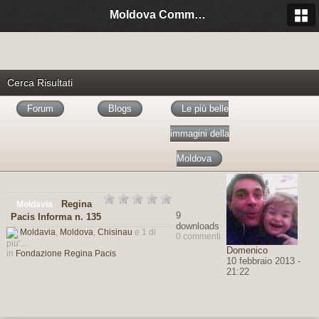
Moldova Community Italia
Cerca Risultati
Forum
Blogs
Le più belle
immagini della
Moldova
Regina
Moldavia
9
Pacis Informa n. 135
downloads
Moldavia
,
Moldova
,
Chisinau
e 1 di
0 commenti
piu'...
Domenico
in
Fondazione Regina Pacis
10 febbraio 2013 -
21:22