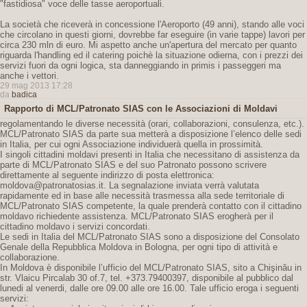
"fastidiosa" voce delle tasse aeroportuali.
La società che riceverà in concessione l'Aeroporto (49 anni), stando alle voci
che circolano in questi giorni, dovrebbe far eseguire (in varie tappe) lavori per
circa 230 mln di euro. Mi aspetto anche un'apertura del mercato per quanto
riguarda l'handling ed il catering poichè la situazione odierna, con i prezzi dei
servizi fuori da ogni logica, sta danneggiando in primis i passeggeri ma
anche i vettori.
29 mag 2013 17:28
da
badica
Rapporto di MCL/Patronato SIAS con le Associazioni di Moldavi
regolamentando le diverse necessità (orari, collaborazioni, consulenza, etc.).
MCL/Patronato SIAS da parte sua metterà a disposizione l’elenco delle sedi
in Italia, per cui ogni Associazione individuerà quella in prossimità.
I singoli cittadini moldavi presenti in Italia che necessitano di assistenza da
parte di MCL/Patronato SIAS e del suo Patronato possono scrivere
direttamente al seguente indirizzo di posta elettronica:
moldova@patronatosias.it. La segnalazione inviata verrà valutata
rapidamente ed in base alle necessità trasmessa alla sede territoriale di
MCL/Patronato SIAS competente, la quale prenderà contatto con il cittadino
moldavo richiedente assistenza. MCL/Patronato SIAS erogherà per il
cittadino moldavo i servizi concordati.
Le sedi in Italia del MCL/Patronato SIAS sono a disposizione del Consolato
Genale della Repubblica Moldova in Bologna, per ogni tipo di attività e
collaborazione.
In Moldova è disponibile l’ufficio del MCL/Patronato SIAS, sito a Chişinău in
str. Vlaicu Pircalab 30 of.7, tel. +373.79400397, disponibile al pubblico dal
lunedi al venerdi, dalle ore 09.00 alle ore 16.00. Tale ufficio eroga i seguenti
servizi: