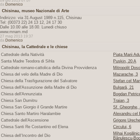
09 giu 2013 07:07
da
Domenico
Chisinau, museo Nazionale di Arte
Indirizzo: via 31 August 1989 n.115, Chisinau
Tel: (00373 22) 24 13 12, 24 17 30
Dalle 10.00 alle 18.00. Lunedi chiuso
www.mnam.md
27 mag 2013 19:37
da
Domenico
Chisinau, la Cattedrale e le chiese
Cattedrale della Natività
Piaţa Marii Adu
Santa Madre Teodora di Sihla
Puşkin, 20 A
Cattedrale romano-cattolica della Divina Provvidenza
Mitropolit Doso
Chiesa del velo della Madre di Dio
Mazarache, 3
Chiesa della Trasfigurazione del Salvatore
Ştefan cel Mare
Chiesa dell'Assunzione della Madre di Dio
Bulgară, 21
Chiesa dell'Annunziata
Bogdan Petric
Chiesa San Dumitru
Traian, 3
Chiesa San Giorgio il Grande Martire
Sf. Gheorghe, 4
Chiesa Santo Martiro Haralambie
Alexandru cel 
Cattedrale dell'Ascensione
Grigore Ureche,
Chiesa Santi Re Costantino ed Elena
Circului, 6
Mihai Kogălnice
Chiesa dell’Incontro del Dio
Bănulescu-Bod