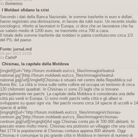
da
Domenico
I Moldavi sfidano la crisi
Secondo i dati della Banca Nazionale, le somme trasferite in euro e dollari,
hanno registrato una diminuizione, in favore dei rubli russi. Un recente studio
sociologico, riferito ai lavoratori in Europa, ci dice che un lavoratore che ha
un salario medio di 1200 euro, ne trasmette circa 700 a casa.
Il totale delle somme trasferite dai moldavi in patria costituiscono circa 1/3
del PIL del paese.
Fonte: jurnal.md
20 gen 2013 10:08
da
CarloP
Chisinau, la capitale della Moldova
[imgleft][url="http://forum.moldweb.eu/ccs_files/immagini/teatrul-
national.jpg"]http://forum.moldweb.eu/ccs_files/immagini/teatrul-
national.jpg[/url][/imgleft]Chisinau è situato nel centro della Repubblica sul
fiume Bic. La città si trova sulle sette colline ed occupa un territorio di circa
120 chilometri quadrati. In Chisinau ci sono 23 laghi che si trovano
principalmente nei parchi. La capitale della Moldova è considerata una delle
città più verdi in Europa. Ci sono molti parchi nella città e gli alberi si
sviluppano su quasi ogni via. Nei parchi vivono circa 14 specie di uccelli e 14
specie di anfibi.
[imgright][url="http://forum.moldweb.eu/ccs_files/immagini/chisinau-
centrum.jpg"]http://forum.moldweb.eu/ccs_files/immagini/chisinau-
centrum.jpg[/url][/imgright]Ad oggi Chisinau conta più di 700 000 abitanti. In
passato erano molto meno. Chisinau era piuttosto un villaggio che una città.
Nel 1774 la popolazione di Chisinau contava appena 600 abitanti. Oggi
Chisinau è comunque la più grande città in Moldova in termini di numero di