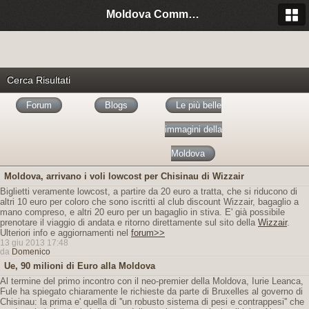
Moldova Community Italia
Cerca Risultati
Forum
Blogs
Le più belle
immagini della
Moldova
Moldova, arrivano i voli lowcost per Chisinau di Wizzair
Biglietti veramente lowcost, a partire da 20 euro a tratta, che si riducono di
altri 10 euro per coloro che sono iscritti al club discount Wizzair, bagaglio a
mano compreso, e altri 20 euro per un bagaglio in stiva. E' già possibile
prenotare il viaggio di andata e ritorno direttamente sul sito della
Wizzair
.
Ulteriori info e aggiornamenti nel
forum>>
13 giu 2013 17:48
da
Domenico
Ue, 90 milioni di Euro alla Moldova
Al termine del primo incontro con il neo-premier della Moldova, Iurie Leanca,
Fule ha spiegato chiaramente le richieste da parte di Bruxelles al governo di
Chisinau: la prima e' quella di ''un robusto sistema di pesi e contrappesi'' che