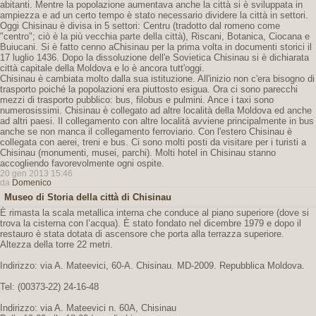
abitanti. Mentre la popolazione aumentava anche la città si è sviluppata in
ampiezza e ad un certo tempo è stato necessario dividere la città in settori.
Oggi Chisinau è divisa in 5 settori: Centru (tradotto dal romeno come
"centro"; ciò è la più vecchia parte della città), Riscani, Botanica, Ciocana e
Buiucani. Si è fatto cenno aChisinau per la prima volta in documenti storici il
17 luglio 1436. Dopo la dissoluzione dell'e Sovietica Chisinau si è dichiarata
città capitale della Moldova e lo è ancora tutt'oggi.
Chisinau è cambiata molto dalla sua istituzione. All'inizio non c'era bisogno di
trasporto poiché la popolazioni era piuttosto esigua. Ora ci sono parecchi
mezzi di trasporto pubblico: bus, filobus e pulmini. Ance i taxi sono
numerosissimi. Chisinau è collegato ad altre località della Moldova ed anche
ad altri paesi. Il collegamento con altre località avviene principalmente in bus
anche se non manca il collegamento ferroviario. Con l'estero Chisinau è
collegata con aerei, treni e bus. Ci sono molti posti da visitare per i turisti a
Chisinau (monumenti, musei, parchi). Molti hotel in Chisinau stanno
accogliendo favorevolmente ogni ospite.
20 gen 2013 15:46
da
Domenico
Museo di Storia della città di Chisinau
È rimasta la scala metallica interna che conduce al piano superiore (dove si
trova la cisterna con l’acqua). È stato fondato nel dicembre 1979 e dopo il
restauro è stata dotata di ascensore che porta alla terrazza superiore.
Altezza della torre 22 metri.
Indirizzo: via A. Mateevici, 60-A. Chisinau. MD-2009. Repubblica Moldova.
Tel: (00373-22) 24-16-48
Indirizzo: via A. Mateevici n. 60A, Chisinau