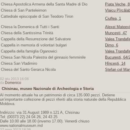
Chiesa Apostolica Armena della Santa Madre di Dio
Piaţa Veche, 8
Chiesa di San Panteleimon
Vlaicu Pîrcăla
Cattedrale episcopale di San Teodoro Tiron
Ciuflea, 1
Chiesa la Domenica di Tutti i Santi
Alexei Mateevi
Chiesa della Santissima Trinità
Munceşti, 47
Cappella della Resurrezione del Salvatore
Valea Trandafir
Cappella in memoria di volontari bulgari
Dimo, 6
Cappella della famiglia Oganowici
Valea Trandafir
Chiesa San Nicola Palestra del ginnasio femminile
Bucureşti, 64/2
Chiesa San Vladimiro
Hînceşti, 14
Chiesa del Santo Gerarca Nicola
Ştefan cel Mar
02 giu 2013 16:08
da
Domenico
Chisinau, museo Nazionale di Archeologia e Storia
Al momento attuale ha un patrimonio di circa 135.000 pezzi. Detiene
un’importante collezione di pezzi riferiti alla storia naturale della Repubblica
Moldova.
Indirizzo: via 31 August 1989 n.121 A, Chisinau
Tel: (00373 22) 24 04 26, 24 43 25
Dalle 10.00 alle 18.00 (inverno 17.00). Venerdi chiuso
www.nationalmuseum.md
27 mag 2013 18:39