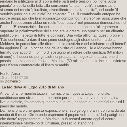
rendano le istituzioni al di sopra delle parti nelle tensioni politiche. Altra
priorita' e' quella della lotta alla corruzione ''a tutti i livelli'', insieme ad un
sistema dei media ''pluralista, diversificato e di alta qualita''', nel quale ''il
servizio pubblico e' cruciale'' ha spiegato Fule. Il commissario europeo ha
inoltre auspicato che la maggioranza compia ''ogni sforzo'' per assicurare che
anche l'opposizione abbia un ruolo ''costruttivo'' nel processo democratico nel
Paese. ''E' essenziale - ha detto il commissario europeo all'allargamento -
superare la polarizzazione della societa' e creare uno spazio per un dibattito
pubblico e il rispetto di tutte le opinioni''. Una volta affrontati questi problemi,
''l'Ue continuerà' a dare il suo pieno sostegno agli sforzi di riforma della
Moldova, in particolare alle riforme della giustizia e del ministero degli interni''
ha aggiunto Fule. In occasione della visita di Leanca, Ue e Moldova hanno
firmato due accordi: il primo di sostegno al settore della giustizia (60 milioni
di euro) e il secondo per gli aiuti nei preparativi, negoziati e attuazione di
possibili nuovi accordi fra Ue e Moldova (30 milioni di euro), inclusa un'intesa
per un'area commerciale di libero scambio.
Fonte: Ansa
15 giu 2013 07:36
da
Domenico
La Moldova all'Expo 2015 di Milano
Al pari di altre manifestazioni internazionali, questa Expo mondiale,
costituisce uno strumento importante per promuovere i valori nazionali a
livello globale, favorendo gli scambi culturali, economici, scientifici tra tutti i
paesi del mondo.
Da menzionare che questa exposizione si svolge ogni 5 anni,con una durata
media di 6 mesi. Chi intende esprimere il proprio voto sul piu’ bel padiglione
che dovra’ rappresentare la Moldova, può recarsi ancora oggi al centro
internazionale Moldexpo di Chisinau, presso lo stand nr.1.