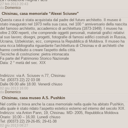
27 feb 2013 20:43
da
Domenico
Chisinau, casa memoriale “Alexei Sciusev”
Questa casa è stata acquistata dal padre del futuro architetto. Il museo è
stato inaugurato nel 1973 nella sua casa, nel 100 ° anniversario della nascita
del famoso architetto, accademico di architettura (1873-1949). I museo ha
oltre 2.000 reperti, che comprende oggetti personali, materiali grafici relativi
al suo lavoro; disegni, progetti, fotografie di famosi edifici costruiti in Russia,
Ucraina, Uzbekistan, ecc, compresa la Repubblica di Moldova. Il museo ha
una ricca bibliografia riguardante l'architettura di Chisinau e di architetti che
hanno contribuito a creare l'aspetto della città.
Tecniche di costruzione: pietra intonacata
Fa parte del Patrimonio Storico Nazionale
Data: 2 ° metà del sec. XIX
Indirizzo: via A. Sciusev n.77, Chisinau
Tel: (00373 22) 22 03 08
Dalle 09.00 alle 18.00. Venerdi chiuso
02 giu 2013 16:00
da
Domenico
Chisinau, casa museo A.S. Pushkin
Nel cortile si trova anche la casa memoriale nella quale ha abitato Pushkin,
alla quale è stato ridato l’aspetto estetico esterno ed interno del secolo XIX.
Indirizzo: via Anton Pann, 19, Chisinau. MD- 2005, Repubblica Moldova
Orario: 10,00 – 16,00. Lunedì chiuso
Tel: (00373 22) 29-26-85; 29-41-38
02 giu 2013 08:27