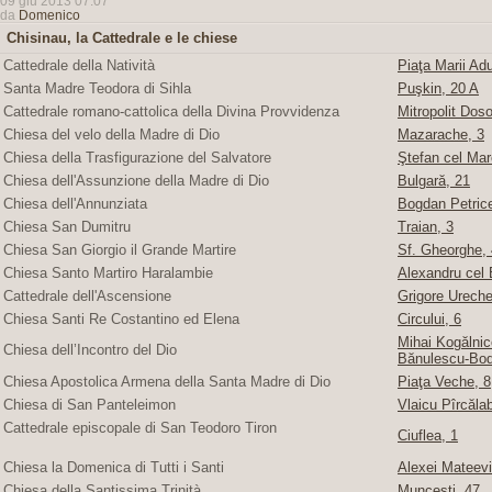
09 giu 2013 07:07
da
Domenico
Chisinau, la Cattedrale e le chiese
Cattedrale della Natività
Piaţa Marii Adu
Santa Madre Teodora di Sihla
Puşkin, 20 A
Cattedrale romano-cattolica della Divina Provvidenza
Mitropolit Doso
Chiesa del velo della Madre di Dio
Mazarache, 3
Chiesa della Trasfigurazione del Salvatore
Ştefan cel Mare
Chiesa dell'Assunzione della Madre di Dio
Bulgară, 21
Chiesa dell'Annunziata
Bogdan Petric
Chiesa San Dumitru
Traian, 3
Chiesa San Giorgio il Grande Martire
Sf. Gheorghe, 4
Chiesa Santo Martiro Haralambie
Alexandru cel 
Cattedrale dell'Ascensione
Grigore Ureche,
Chiesa Santi Re Costantino ed Elena
Circului, 6
Mihai Kogălnice
Chiesa dell’Incontro del Dio
Bănulescu-Bod
Chiesa Apostolica Armena della Santa Madre di Dio
Piaţa Veche, 8
Chiesa di San Panteleimon
Vlaicu Pîrcăla
Cattedrale episcopale di San Teodoro Tiron
Ciuflea, 1
Chiesa la Domenica di Tutti i Santi
Alexei Mateevi
Chiesa della Santissima Trinità
Munceşti, 47