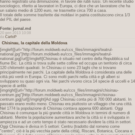
hanno registrato una diminuizione, in favore dei rubli russi. Un recente studio
sociologico, riferito ai lavoratori in Europa, ci dice che un lavoratore che ha
un salario medio di 1200 euro, ne trasmette circa 700 a casa.
Il totale delle somme trasferite dai moldavi in patria costituiscono circa 1/3
del PIL del paese.
Fonte: jurnal.md
20 gen 2013 10:08
da
CarloP
Chisinau, la capitale della Moldova
[imgleft][url="http://forum.moldweb.eu/ccs_files/immagini/teatrul-
national.jpg"]http://forum.moldweb.eu/ccs_files/immagini/teatrul-
national.jpg[/url][/imgleft]Chisinau è situato nel centro della Repubblica sul
fiume Bic. La città si trova sulle sette colline ed occupa un territorio di circa
120 chilometri quadrati. In Chisinau ci sono 23 laghi che si trovano
principalmente nei parchi. La capitale della Moldova è considerata una delle
città più verdi in Europa. Ci sono molti parchi nella città e gli alberi si
sviluppano su quasi ogni via. Nei parchi vivono circa 14 specie di uccelli e 14
specie di anfibi.
[imgright][url="http://forum.moldweb.eu/ccs_files/immagini/chisinau-
centrum.jpg"]http://forum.moldweb.eu/ccs_files/immagini/chisinau-
centrum.jpg[/url][/imgright]Ad oggi Chisinau conta più di 700 000 abitanti. In
passato erano molto meno. Chisinau era piuttosto un villaggio che una città.
Nel 1774 la popolazione di Chisinau contava appena 600 abitanti. Oggi
Chisinau è comunque la più grande città in Moldova in termini di numero di
abitanti. Mentre la popolazione aumentava anche la città si è sviluppata in
ampiezza e ad un certo tempo è stato necessario dividere la città in settori.
Oggi Chisinau è divisa in 5 settori: Centru (tradotto dal romeno come
"centro"; ciò è la più vecchia parte della città), Riscani, Botanica, Ciocana e