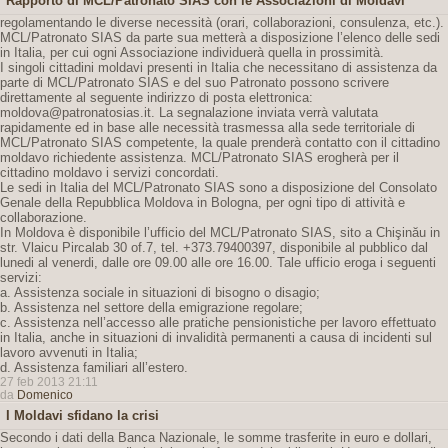
Rapporto di MCL/Patronato SIAS con le Associazioni di Moldavi
regolamentando le diverse necessità (orari, collaborazioni, consulenza, etc.).
MCL/Patronato SIAS da parte sua metterà a disposizione l’elenco delle sedi
in Italia, per cui ogni Associazione individuerà quella in prossimità.
I singoli cittadini moldavi presenti in Italia che necessitano di assistenza da
parte di MCL/Patronato SIAS e del suo Patronato possono scrivere
direttamente al seguente indirizzo di posta elettronica:
moldova@patronatosias.it. La segnalazione inviata verrà valutata
rapidamente ed in base alle necessità trasmessa alla sede territoriale di
MCL/Patronato SIAS competente, la quale prenderà contatto con il cittadino
moldavo richiedente assistenza. MCL/Patronato SIAS erogherà per il
cittadino moldavo i servizi concordati.
Le sedi in Italia del MCL/Patronato SIAS sono a disposizione del Consolato
Genale della Repubblica Moldova in Bologna, per ogni tipo di attività e
collaborazione.
In Moldova è disponibile l’ufficio del MCL/Patronato SIAS, sito a Chişinău in
str. Vlaicu Pircalab 30 of.7, tel. +373.79400397, disponibile al pubblico dal
lunedi al venerdi, dalle ore 09.00 alle ore 16.00. Tale ufficio eroga i seguenti
servizi:
a. Assistenza sociale in situazioni di bisogno o disagio;
b. Assistenza nel settore della emigrazione regolare;
c. Assistenza nell’accesso alle pratiche pensionistiche per lavoro effettuato
in Italia, anche in situazioni di invalidità permanenti a causa di incidenti sul
lavoro avvenuti in Italia;
d. Assistenza familiari all’estero.
27 feb 2013 21:11
da
Domenico
I Moldavi sfidano la crisi
Secondo i dati della Banca Nazionale, le somme trasferite in euro e dollari,