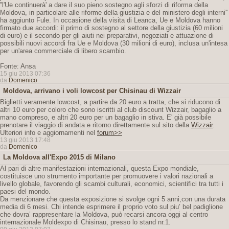
''l'Ue continuerà' a dare il suo pieno sostegno agli sforzi di riforma della
Moldova, in particolare alle riforme della giustizia e del ministero degli interni''
ha aggiunto Fule. In occasione della visita di Leanca, Ue e Moldova hanno
firmato due accordi: il primo di sostegno al settore della giustizia (60 milioni
di euro) e il secondo per gli aiuti nei preparativi, negoziati e attuazione di
possibili nuovi accordi fra Ue e Moldova (30 milioni di euro), inclusa un'intesa
per un'area commerciale di libero scambio.
Fonte: Ansa
15 giu 2013 07:36
da
Domenico
Moldova, arrivano i voli lowcost per Chisinau di Wizzair
Biglietti veramente lowcost, a partire da 20 euro a tratta, che si riducono di
altri 10 euro per coloro che sono iscritti al club discount Wizzair, bagaglio a
mano compreso, e altri 20 euro per un bagaglio in stiva. E' già possibile
prenotare il viaggio di andata e ritorno direttamente sul sito della
Wizzair
.
Ulteriori info e aggiornamenti nel
forum>>
13 giu 2013 17:48
da
Domenico
La Moldova all'Expo 2015 di Milano
Al pari di altre manifestazioni internazionali, questa Expo mondiale,
costituisce uno strumento importante per promuovere i valori nazionali a
livello globale, favorendo gli scambi culturali, economici, scientifici tra tutti i
paesi del mondo.
Da menzionare che questa exposizione si svolge ogni 5 anni,con una durata
media di 6 mesi. Chi intende esprimere il proprio voto sul piu’ bel padiglione
che dovra’ rappresentare la Moldova, può recarsi ancora oggi al centro
internazionale Moldexpo di Chisinau, presso lo stand nr.1.