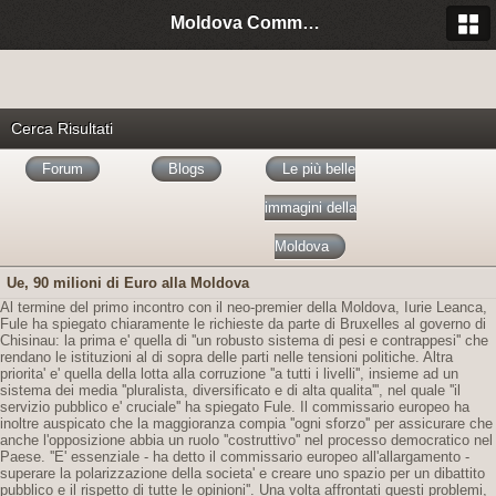
Moldova Community Italia
Cerca Risultati
Forum
Blogs
Le più belle
immagini della
Moldova
Ue, 90 milioni di Euro alla Moldova
Al termine del primo incontro con il neo-premier della Moldova, Iurie Leanca,
Fule ha spiegato chiaramente le richieste da parte di Bruxelles al governo di
Chisinau: la prima e' quella di ''un robusto sistema di pesi e contrappesi'' che
rendano le istituzioni al di sopra delle parti nelle tensioni politiche. Altra
priorita' e' quella della lotta alla corruzione ''a tutti i livelli'', insieme ad un
sistema dei media ''pluralista, diversificato e di alta qualita''', nel quale ''il
servizio pubblico e' cruciale'' ha spiegato Fule. Il commissario europeo ha
inoltre auspicato che la maggioranza compia ''ogni sforzo'' per assicurare che
anche l'opposizione abbia un ruolo ''costruttivo'' nel processo democratico nel
Paese. ''E' essenziale - ha detto il commissario europeo all'allargamento -
superare la polarizzazione della societa' e creare uno spazio per un dibattito
pubblico e il rispetto di tutte le opinioni''. Una volta affrontati questi problemi,