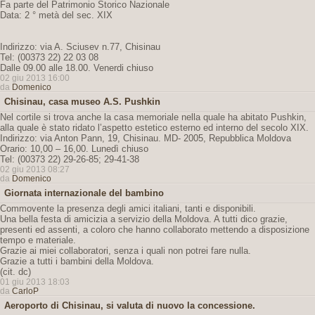
Fa parte del Patrimonio Storico Nazionale
Data: 2 ° metà del sec. XIX
Indirizzo: via A. Sciusev n.77, Chisinau
Tel: (00373 22) 22 03 08
Dalle 09.00 alle 18.00. Venerdi chiuso
02 giu 2013 16:00
da
Domenico
Chisinau, casa museo A.S. Pushkin
Nel cortile si trova anche la casa memoriale nella quale ha abitato Pushkin,
alla quale è stato ridato l’aspetto estetico esterno ed interno del secolo XIX.
Indirizzo: via Anton Pann, 19, Chisinau. MD- 2005, Repubblica Moldova
Orario: 10,00 – 16,00. Lunedì chiuso
Tel: (00373 22) 29-26-85; 29-41-38
02 giu 2013 08:27
da
Domenico
Giornata internazionale del bambino
Commovente la presenza degli amici italiani, tanti e disponibili.
Una bella festa di amicizia a servizio della Moldova. A tutti dico grazie,
presenti ed assenti, a coloro che hanno collaborato mettendo a disposizione
tempo e materiale.
Grazie ai miei collaboratori, senza i quali non potrei fare nulla.
Grazie a tutti i bambini della Moldova.
(cit. dc)
01 giu 2013 18:03
da
CarloP
Aeroporto di Chisinau, si valuta di nuovo la concessione.