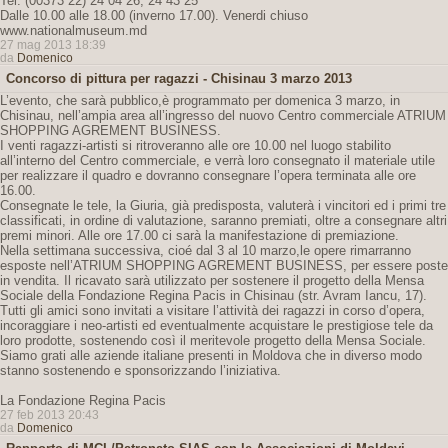
Tel: (00373 22) 24 04 26, 24 43 25
Dalle 10.00 alle 18.00 (inverno 17.00). Venerdi chiuso
www.nationalmuseum.md
27 mag 2013 18:39
da
Domenico
Concorso di pittura per ragazzi - Chisinau 3 marzo 2013
L’evento, che sarà pubblico,è programmato per domenica 3 marzo, in
Chisinau, nell’ampia area all’ingresso del nuovo Centro commerciale ATRIUM
SHOPPING AGREMENT BUSINESS.
I venti ragazzi-artisti si ritroveranno alle ore 10.00 nel luogo stabilito
all’interno del Centro commerciale, e verrà loro consegnato il materiale utile
per realizzare il quadro e dovranno consegnare l’opera terminata alle ore
16.00.
Consegnate le tele, la Giuria, già predisposta, valuterà i vincitori ed i primi tre
classificati, in ordine di valutazione, saranno premiati, oltre a consegnare altri
premi minori. Alle ore 17.00 ci sarà la manifestazione di premiazione.
Nella settimana successiva, cioé dal 3 al 10 marzo,le opere rimarranno
esposte nell’ATRIUM SHOPPING AGREMENT BUSINESS, per essere poste
in vendita. Il ricavato sarà utilizzato per sostenere il progetto della Mensa
Sociale della Fondazione Regina Pacis in Chisinau (str. Avram Iancu, 17).
Tutti gli amici sono invitati a visitare l’attività dei ragazzi in corso d’opera,
incoraggiare i neo-artisti ed eventualmente acquistare le prestigiose tele da
loro prodotte, sostenendo così il meritevole progetto della Mensa Sociale.
Siamo grati alle aziende italiane presenti in Moldova che in diverso modo
stanno sostenendo e sponsorizzando l’iniziativa.
La Fondazione Regina Pacis
27 feb 2013 20:43
da
Domenico