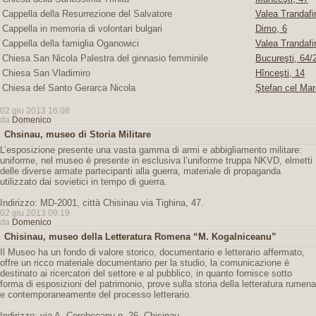
Cappella della Resurrezione del Salvatore
Valea Trandafir
Cappella in memoria di volontari bulgari
Dimo, 6
Cappella della famiglia Oganowici
Valea Trandafir
Chiesa San Nicola Palestra del ginnasio femminile
Bucureşti, 64/2
Chiesa San Vladimiro
Hînceşti, 14
Chiesa del Santo Gerarca Nicola
Ştefan cel Mar
02 giu 2013 16:08
da
Domenico
Chsinau, museo di Storia Militare
L’esposizione presente una vasta gamma di armi e abbigliamento militare:
uniforme, nel museo è presente in esclusiva l’uniforme truppa NKVD, elmetti
delle diverse armate partecipanti alla guerra, materiale di propaganda
utilizzato dai sovietici in tempo di guerra.
Indirizzo: MD-2001, città Chisinau via Tighina, 47.
02 giu 2013 09:19
da
Domenico
Chisinau, museo della Letteratura Romena “M. Kogalniceanu”
Il Museo ha un fondo di valore storico, documentario e letterario affermato,
offre un ricco materiale documentario per la studio, la comunicazione è
destinato ai ricercatori del settore e al pubblico, in quanto fornisce sotto
forma di esposizioni del patrimonio, prove sulla storia della letteratura rumena
e contemporaneamente del processo letterario.
Indirizzo: via A. Corobceanu n. 26, Chisinau