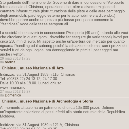
Sto parlando dell'intenzione del Governo di dare in concessione l'Aeroporto
Internazionale di Chisinau, operazione che, oltre a diverse migliorie di
carattere infrastrutturale (ristrutturazione delle piste e delle aree parcheggio
degli aeromobili, parcheggio esterno per le automobili e via dicendo..)
dovrebbe portare anche un prezzo più basso per quanto concerne la
"fastidiosa" voce delle tasse aeroportuali.
La società che riceverà in concessione l'Aeroporto (49 anni), stando alle voci
che circolano in questi giorni, dovrebbe far eseguire (in varie tappe) lavori per
circa 230 mln di euro. Mi aspetto anche un'apertura del mercato per quanto
riguarda l'handling ed il catering poichè la situazione odierna, con i prezzi dei
servizi fuori da ogni logica, sta danneggiando in primis i passeggeri ma
anche i vettori.
29 mag 2013 17:28
da
badica
Chisinau, museo Nazionale di Arte
Indirizzo: via 31 August 1989 n.115, Chisinau
Tel: (00373 22) 24 13 12, 24 17 30
Dalle 10.00 alle 18.00. Lunedi chiuso
www.mnam.md
27 mag 2013 19:37
da
Domenico
Chisinau, museo Nazionale di Archeologia e Storia
Al momento attuale ha un patrimonio di circa 135.000 pezzi. Detiene
un’importante collezione di pezzi riferiti alla storia naturale della Repubblica
Moldova.
Indirizzo: via 31 August 1989 n.121 A, Chisinau