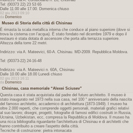
Tel: (00373 22) 23 53 65
Dalle 11.00 alle 17.00. Domenica chiuso
02 giu 2013 09:10
da
Domenico
Museo di Storia della città di Chisinau
È rimasta la scala metallica interna che conduce al piano superiore (dove si
trova la cisterna con l’acqua). È stato fondato nel dicembre 1979 e dopo il
restauro è stata dotata di ascensore che porta alla terrazza superiore.
Altezza della torre 22 metri.
Indirizzo: via A. Mateevici, 60-A. Chisinau. MD-2009. Repubblica Moldova.
Tel: (00373-22) 24-16-48
Indirizzo: via A. Mateevici n. 60A, Chisinau
Dalle 10.00 alle 18.00 Lunedi chiuso
02 giu 2013 16:11
da
Domenico
Chisinau, casa memoriale “Alexei Sciusev”
Questa casa è stata acquistata dal padre del futuro architetto. Il museo è
stato inaugurato nel 1973 nella sua casa, nel 100 ° anniversario della nascita
del famoso architetto, accademico di architettura (1873-1949). I museo ha
oltre 2.000 reperti, che comprende oggetti personali, materiali grafici relativi
al suo lavoro; disegni, progetti, fotografie di famosi edifici costruiti in Russia,
Ucraina, Uzbekistan, ecc, compresa la Repubblica di Moldova. Il museo ha
una ricca bibliografia riguardante l'architettura di Chisinau e di architetti che
hanno contribuito a creare l'aspetto della città.
Tecniche di costruzione: pietra intonacata