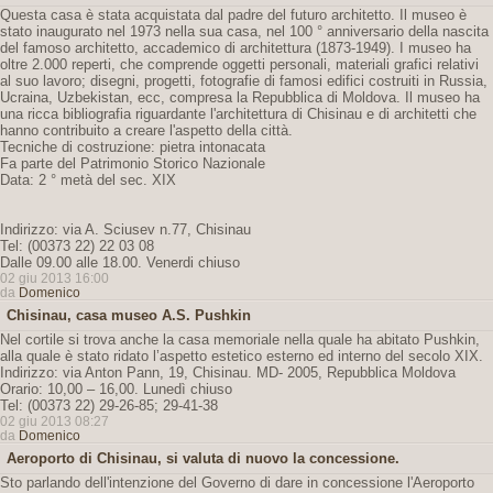
Questa casa è stata acquistata dal padre del futuro architetto. Il museo è
stato inaugurato nel 1973 nella sua casa, nel 100 ° anniversario della nascita
del famoso architetto, accademico di architettura (1873-1949). I museo ha
oltre 2.000 reperti, che comprende oggetti personali, materiali grafici relativi
al suo lavoro; disegni, progetti, fotografie di famosi edifici costruiti in Russia,
Ucraina, Uzbekistan, ecc, compresa la Repubblica di Moldova. Il museo ha
una ricca bibliografia riguardante l'architettura di Chisinau e di architetti che
hanno contribuito a creare l'aspetto della città.
Tecniche di costruzione: pietra intonacata
Fa parte del Patrimonio Storico Nazionale
Data: 2 ° metà del sec. XIX
Indirizzo: via A. Sciusev n.77, Chisinau
Tel: (00373 22) 22 03 08
Dalle 09.00 alle 18.00. Venerdi chiuso
02 giu 2013 16:00
da
Domenico
Chisinau, casa museo A.S. Pushkin
Nel cortile si trova anche la casa memoriale nella quale ha abitato Pushkin,
alla quale è stato ridato l’aspetto estetico esterno ed interno del secolo XIX.
Indirizzo: via Anton Pann, 19, Chisinau. MD- 2005, Repubblica Moldova
Orario: 10,00 – 16,00. Lunedì chiuso
Tel: (00373 22) 29-26-85; 29-41-38
02 giu 2013 08:27
da
Domenico
Aeroporto di Chisinau, si valuta di nuovo la concessione.
Sto parlando dell'intenzione del Governo di dare in concessione l'Aeroporto