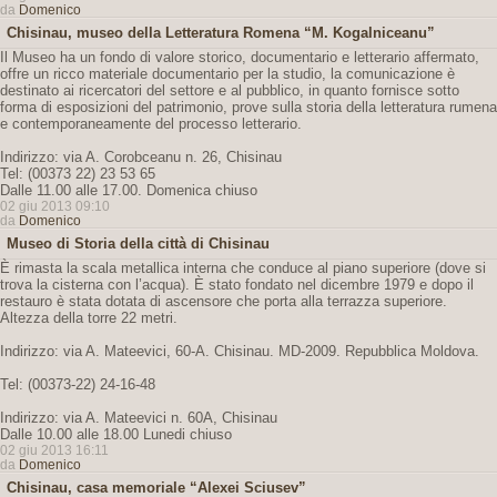
da
Domenico
Chisinau, museo della Letteratura Romena “M. Kogalniceanu”
Il Museo ha un fondo di valore storico, documentario e letterario affermato,
offre un ricco materiale documentario per la studio, la comunicazione è
destinato ai ricercatori del settore e al pubblico, in quanto fornisce sotto
forma di esposizioni del patrimonio, prove sulla storia della letteratura rumena
e contemporaneamente del processo letterario.
Indirizzo: via A. Corobceanu n. 26, Chisinau
Tel: (00373 22) 23 53 65
Dalle 11.00 alle 17.00. Domenica chiuso
02 giu 2013 09:10
da
Domenico
Museo di Storia della città di Chisinau
È rimasta la scala metallica interna che conduce al piano superiore (dove si
trova la cisterna con l’acqua). È stato fondato nel dicembre 1979 e dopo il
restauro è stata dotata di ascensore che porta alla terrazza superiore.
Altezza della torre 22 metri.
Indirizzo: via A. Mateevici, 60-A. Chisinau. MD-2009. Repubblica Moldova.
Tel: (00373-22) 24-16-48
Indirizzo: via A. Mateevici n. 60A, Chisinau
Dalle 10.00 alle 18.00 Lunedi chiuso
02 giu 2013 16:11
da
Domenico
Chisinau, casa memoriale “Alexei Sciusev”