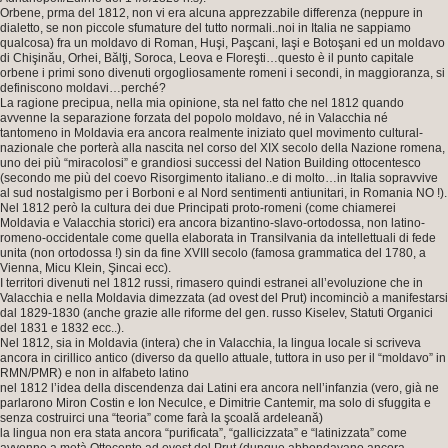
Orbene, prma del 1812, non vi era alcuna apprezzabile differenza (neppure in
dialetto, se non piccole sfumature del tutto normali..noi in Italia ne sappiamo
qualcosa) fra un moldavo di Roman, Huşi, Paşcani, Iaşi e Botoşani ed un moldavo
di Chişinău, Orhei, Bălţi, Soroca, Leova e Floreşti…questo è il punto capitale
orbene i primi sono divenuti orgogliosamente romeni i secondi, in maggioranza, si
definiscono moldavi…perché?
La ragione precipua, nella mia opinione, sta nel fatto che nel 1812 quando
avvenne la separazione forzata del popolo moldavo, né in Valacchia né
tantomeno in Moldavia era ancora realmente iniziato quel movimento cultural-
nazionale che porterà alla nascita nel corso del XIX secolo della Nazione romena,
uno dei più “miracolosi” e grandiosi successi del Nation Building ottocentesco
(secondo me più del coevo Risorgimento italiano..e di molto…in Italia sopravvive
al sud nostalgismo per i Borboni e al Nord sentimenti antiunitari, in Romania NO !).
Nel 1812 però la cultura dei due Principati proto-romeni (come chiamerei
Moldavia e Valacchia storici) era ancora bizantino-slavo-ortodossa, non latino-
romeno-occidentale come quella elaborata in Transilvania da intellettuali di fede
unita (non ortodossa !) sin da fine XVIII secolo (famosa grammatica del 1780, a
Vienna, Micu Klein, Şincai ecc).
I territori divenuti nel 1812 russi, rimasero quindi estranei all’evoluzione che in
Valacchia e nella Moldavia dimezzata (ad ovest del Prut) incominciò a manifestarsi
dal 1829-1830 (anche grazie alle riforme del gen. russo Kiselev, Statuti Organici
del 1831 e 1832 ecc..).
Nel 1812, sia in Moldavia (intera) che in Valacchia, la lingua locale si scriveva
ancora in cirillico antico (diverso da quello attuale, tuttora in uso per il “moldavo” in
RMN/PMR) e non in alfabeto latino
nel 1812 l’idea della discendenza dai Latini era ancora nell’infanzia (vero, già ne
parlarono Miron Costin e Ion Neculce, e Dimitrie Cantemir, ma solo di sfuggita e
senza costruirci una “teoria” come farà la şcoală ardeleană)
la lingua non era stata ancora “purificata”, “gallicizzata” e “latinizzata” come