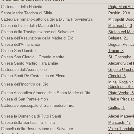
Cattedrale della Natività
Piaţa Marii Adu
Santa Madre Teodora di Sihla
Puşkin, 20 A
Cattedrale romano-cattolica della Divina Provvidenza
Mitropolit Doso
Chiesa del velo della Madre di Dio
Mazarache, 3
Chiesa della Trasfigurazione del Salvatore
Ştefan cel Mare
Chiesa dell'Assunzione della Madre di Dio
Bulgară, 21
Chiesa dell'Annunziata
Bogdan Petric
Chiesa San Dumitru
Traian, 3
Chiesa San Giorgio il Grande Martire
Sf. Gheorghe, 4
Chiesa Santo Martiro Haralambie
Alexandru cel 
Cattedrale dell'Ascensione
Grigore Ureche,
Chiesa Santi Re Costantino ed Elena
Circului, 6
Mihai Kogălnice
Chiesa dell’Incontro del Dio
Bănulescu-Bod
Chiesa Apostolica Armena della Santa Madre di Dio
Piaţa Veche, 8
Chiesa di San Panteleimon
Vlaicu Pîrcăla
Cattedrale episcopale di San Teodoro Tiron
Ciuflea, 1
Chiesa la Domenica di Tutti i Santi
Alexei Mateevi
Chiesa della Santissima Trinità
Munceşti, 47
Cappella della Resurrezione del Salvatore
Valea Trandafir