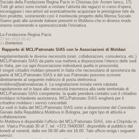
Sociale della Fondazione Regina Pacis in Chisinau (str. Avram Iancu, 17).
Tutti gli amici sono invitati a visitare l’attività dei ragazzi in corso d’opera,
incoraggiare i neo-artisti ed eventualmente acquistare le prestigiose tele da
loro prodotte, sostenendo così il meritevole progetto della Mensa Sociale.
Siamo grati alle aziende italiane presenti in Moldova che in diverso modo
stanno sostenendo e sponsorizzando l’iniziativa.
La Fondazione Regina Pacis
27 feb 2013 20:43
da
Domenico
Rapporto di MCL/Patronato SIAS con le Associazioni di Moldavi
regolamentando le diverse necessità (orari, collaborazioni, consulenza, etc.).
MCL/Patronato SIAS da parte sua metterà a disposizione l’elenco delle sedi
in Italia, per cui ogni Associazione individuerà quella in prossimità.
I singoli cittadini moldavi presenti in Italia che necessitano di assistenza da
parte di MCL/Patronato SIAS e del suo Patronato possono scrivere
direttamente al seguente indirizzo di posta elettronica:
moldova@patronatosias.it. La segnalazione inviata verrà valutata
rapidamente ed in base alle necessità trasmessa alla sede territoriale di
MCL/Patronato SIAS competente, la quale prenderà contatto con il cittadino
moldavo richiedente assistenza. MCL/Patronato SIAS erogherà per il
cittadino moldavo i servizi concordati.
Le sedi in Italia del MCL/Patronato SIAS sono a disposizione del Consolato
Genale della Repubblica Moldova in Bologna, per ogni tipo di attività e
collaborazione.
In Moldova è disponibile l’ufficio del MCL/Patronato SIAS, sito a Chişinău in
str. Vlaicu Pircalab 30 of.7, tel. +373.79400397, disponibile al pubblico dal
lunedi al venerdi, dalle ore 09.00 alle ore 16.00. Tale ufficio eroga i seguenti
servizi: