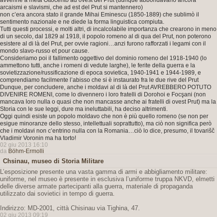
avvenne a metà Ottocento ad ovest del Prut (dunque abbondavano ancora
arcaismi e slavismi, che ad est del Prut si mantennero)
non c’era ancora stato il grande Mihai Eminescu (1850-1889) che sublimò il
sentimento nazionale e ne diede la forma linguistica compiuta.
Tutti questi processi, e molti altri, di incalcolabile importanza che crearono in meno
di un secolo, dal 1829 al 1918, il popolo romeno al di qua del Prut, non poterono
esistere al di là del Prut, per ovvie ragioni…anzi furono rafforzati i legami con il
mondo slavo-russo et pour cause.
Consideriamo poi il fallimento oggettivo del dominio romeno del 1918-1940 (lo
ammettono tutti, anche i romeni di vedute larghe), le ferite della guerra e la
sovietizzazione/russificazione di epoca sovietica, 1940-1941 e 1944-1989, e
comprendiamo facilmente l’abisso che si è instaurato fra le due rive del Prut
Dunque, per concludere, anche i moldavi al di là del Prut AVREBBERO POTUTO
DIVENIRE ROMENI, come lo divennero i loro fratelli di Dorohoi e Focşani (non
mancava loro nulla o quasi che non mancasse anche ai fratelli di ovest Prut) ma la
Storia con le sue leggi, dure ma ineluttabili, ha deciso altrimenti.
Oggi quindi esiste un popolo moldavo che non è più quello romeno (se non per
esigue minoranze dello stesso, intellettuali soprattutto), ma ciò non significa però
che i moldavi non c’entrino nulla con la Romania…ciò lo dice, presumo, il tovarišč
Vladimir Voronin ma ha torto!
02 giu 2013 16:10
da
Böhm-Ermolli
Chsinau, museo di Storia Militare
L’esposizione presente una vasta gamma di armi e abbigliamento militare:
uniforme, nel museo è presente in esclusiva l’uniforme truppa NKVD, elmetti
delle diverse armate partecipanti alla guerra, materiale di propaganda
utilizzato dai sovietici in tempo di guerra.
Indirizzo: MD-2001, città Chisinau via Tighina, 47.
02 giu 2013 09:19