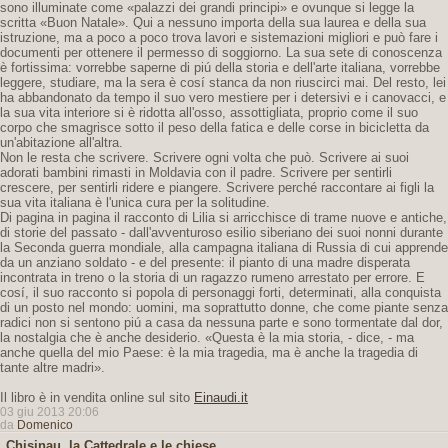
sono illuminate come «palazzi dei grandi principi» e ovunque si legge la
scritta «Buon Natale». Qui a nessuno importa della sua laurea e della sua
istruzione, ma a poco a poco trova lavori e sistemazioni migliori e può fare i
documenti per ottenere il permesso di soggiorno. La sua sete di conoscenza
è fortissima: vorrebbe saperne di piú della storia e dell'arte italiana, vorrebbe
leggere, studiare, ma la sera è cosí stanca da non riuscirci mai. Del resto, lei
ha abbandonato da tempo il suo vero mestiere per i detersivi e i canovacci, e
la sua vita interiore si è ridotta all'osso, assottigliata, proprio come il suo
corpo che smagrisce sotto il peso della fatica e delle corse in bicicletta da
un'abitazione all'altra.
Non le resta che scrivere. Scrivere ogni volta che può. Scrivere ai suoi
adorati bambini rimasti in Moldavia con il padre. Scrivere per sentirli
crescere, per sentirli ridere e piangere. Scrivere perché raccontare ai figli la
sua vita italiana è l'unica cura per la solitudine.
Di pagina in pagina il racconto di Lilia si arricchisce di trame nuove e antiche,
di storie del passato - dall'avventuroso esilio siberiano dei suoi nonni durante
la Seconda guerra mondiale, alla campagna italiana di Russia di cui apprende
da un anziano soldato - e del presente: il pianto di una madre disperata
incontrata in treno o la storia di un ragazzo rumeno arrestato per errore. E
cosí, il suo racconto si popola di personaggi forti, determinati, alla conquista
di un posto nel mondo: uomini, ma soprattutto donne, che come piante senza
radici non si sentono piú a casa da nessuna parte e sono tormentate dal dor,
la nostalgia che è anche desiderio. «Questa è la mia storia, - dice, - ma
anche quella del mio Paese: è la mia tragedia, ma è anche la tragedia di
tante altre madri».
Il libro è in vendita online sul sito
Einaudi.it
03 giu 2013 20:06
da
Domenico
Chisinau, la Cattedrale e le chiese