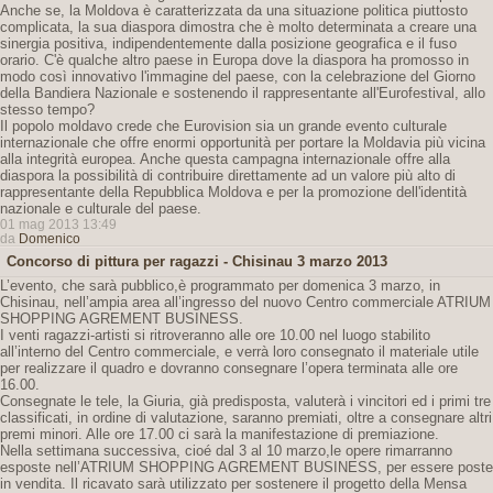
Anche se, la Moldova è caratterizzata da una situazione politica piuttosto
complicata, la sua diaspora dimostra che è molto determinata a creare una
sinergia positiva, indipendentemente dalla posizione geografica e il fuso
orario. C'è qualche altro paese in Europa dove la diaspora ha promosso in
modo così innovativo l'immagine del paese, con la celebrazione del Giorno
della Bandiera Nazionale e sostenendo il rappresentante all'Eurofestival, allo
stesso tempo?
Il popolo moldavo crede che Eurovision sia un grande evento culturale
internazionale che offre enormi opportunità per portare la Moldavia più vicina
alla integrità europea. Anche questa campagna internazionale offre alla
diaspora la possibilità di contribuire direttamente ad un valore più alto di
rappresentante della Repubblica Moldova e per la promozione dell'identità
nazionale e culturale del paese.
01 mag 2013 13:49
da
Domenico
Concorso di pittura per ragazzi - Chisinau 3 marzo 2013
L’evento, che sarà pubblico,è programmato per domenica 3 marzo, in
Chisinau, nell’ampia area all’ingresso del nuovo Centro commerciale ATRIUM
SHOPPING AGREMENT BUSINESS.
I venti ragazzi-artisti si ritroveranno alle ore 10.00 nel luogo stabilito
all’interno del Centro commerciale, e verrà loro consegnato il materiale utile
per realizzare il quadro e dovranno consegnare l’opera terminata alle ore
16.00.
Consegnate le tele, la Giuria, già predisposta, valuterà i vincitori ed i primi tre
classificati, in ordine di valutazione, saranno premiati, oltre a consegnare altri
premi minori. Alle ore 17.00 ci sarà la manifestazione di premiazione.
Nella settimana successiva, cioé dal 3 al 10 marzo,le opere rimarranno
esposte nell’ATRIUM SHOPPING AGREMENT BUSINESS, per essere poste
in vendita. Il ricavato sarà utilizzato per sostenere il progetto della Mensa