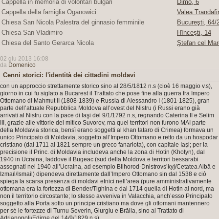
Cappella in memoria di volontari bulgari
Dimo, 6
Cappella della famiglia Oganowici
Valea Trandafir
Chiesa San Nicola Palestra del ginnasio femminile
Bucureşti, 64/2
Chiesa San Vladimiro
Hînceşti, 14
Chiesa del Santo Gerarca Nicola
Ştefan cel Mar
02 giu 2013 16:08
da
Domenico
Cenni storici: l'identità dei cittadini moldavi
con un approccio strettamente storico sino al 28/5/1812 n.s (cioè 16 maggio v.s),
giorno in cui fu siglato a Bucarest il Trattato che pose fine alla guerra fra Impero
Ottomano di Mahmut II (1808-1839) e Russia di Alessandro I (1801-1825), gran
parte dell’attuale Repubblica Moldova all’ovest del Nistru (i Russi erano già
arrivati al Nistru con la pace di Iaşi del 9/1/1792 n.s, regnando Caterina II e Selim
III, grazie alle vittorie del mitico Suvorov, ma quei territori non furono MAI parte
della Moldavia storica, bensì erano soggetti al khan tataro di Crimea) formava un
unico Principato di Moldavia, soggetto all’Impero Ottomano e retto da un hospodar
cristiano (dal 1711 al 1821 sempre un greco fanariota), con capitale Iaşi; per la
precisione il Princ. di Moldavia includeva anche la zona di Hotin (Khotyn), dal
1940 in Ucraina, laddove il Bugeac (sud della Moldova e territori bessarabi
assegnati nel 1940 all’Ucraina, ad esempio Bilhorod-Dnistrovs’kyj/Cetatea Albă e
Izmaïl/Ismail) dipendeva direttamente dall’Impero Ottomano sin dal 1538 e ciò
spiega la scarsa presenza di moldavi etnici nell’area (pure amministrativamente
ottomana era la fortezza di Bender/Tighina e dal 1714 quella di Hotin al nord, ma
non il territorio circostante; lo stesso avveniva in Valacchia, anch’esso Principato
soggetto alla Porta sotto un principe cristiano ma dove gli ottomani mantennero
per sé le fortezze di Turnu Severin, Giurgiu e Brăila, sino al Trattato di
Adrianopoli/Edirne del 14/9/1829 n.s).