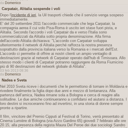
da
Domenico
Carpatair, Alitalia sospende i voli
Dopo l'
incidente di ieri
, la Uil trasporti chiede che il servizio venga sospeso
immediatamente.
E' del 20 settembre 2011 l'accordo commerciale che lega Carpatair, la
compagnia aerea il cui volo Pisa-Roma è uscito ieri stase fuori pista, e
Alitalia. Secondo l'accordo i voli Carpatair da e verso l'Italia sono
commercializzati da Alitalia sotto propria denominazione. Alla firma
dell'accordo Alitalia dichiarava: "L'accordo con Carpatair sviluppa
ulteriormente il network di Alitalia perché rafforza la nostra presenza
soprattutto dalla provincia italiana verso la Romania e i mercati dell'Est.
L'accordo ci permette di offrire ai nostri clienti un ampio ventaglio di
destinazioni grazie al network di Carpatair operato dall'hub di Timisoara. Allo
stesso modo i clienti di Carpatair potranno raggiungere da Roma Fiumicino
più di 90 destinazioni del network globale di Alitalia".
03 feb 2013 08:36
da
Domenico
Nadea e Sveta
Nel 2010 Sveta riceve i documenti che le permettono di tornare in Moldavia e
rivedere finalmente la figlia dopo due anni e mezzo di lontananza. Alla
partenza dell’amica, Nadea rimane sola a Bologna e cerca di reagire alla
solitudine. Le due amiche continueranno a confidarsi ed aiutarsi a distanza. I
loro destini si incroceranno fino ad invertirsi, in una storia di donne sempre
pronte a ripartire.
Il film, vincitore del Premio Cipputi al Festival di Torino, verrà presentato al
Cinema Lumière di Bologna (via Azzo Gardino 65) giovedì 7 febbraio alle ore
20.15, alla presenza della regista Maura Del Peroe dei due sociologi Sandro