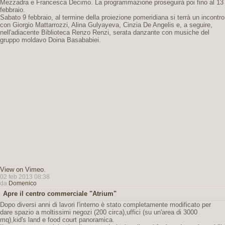
Mezzadra e Francesca Decimo. La programmazione proseguirà poi fino al 13
febbraio.
Sabato 9 febbraio, al termine della proiezione pomeridiana si terrà un incontro
con Giorgio Mattarrozzi, Alina Gulyayeva, Cinzia De Angelis e, a seguire,
nell'adiacente Biblioteca Renzo Renzi, serata danzante con musiche del
gruppo moldavo Doina Basababiei.
View on Vimeo
.
02 feb 2013 08:38
da
Domenico
Apre il centro commerciale "Atrium"
Dopo diversi anni di lavori l'interno è stato completamente modificato per
dare spazio a moltissimi negozi (200 circa),uffici (su un'area di 3000
mq),kid's land e food court panoramica.