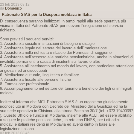
23 feb 2013 08:12
da
Domenico
Patronato SIAS per la Diaspora moldava in Italia
Di conseguenza saranno indirizzati in tempi rapidi alla sede operativa più
vicina in Italia del Patronato SIAS per ricevere l’erogazione del servizio
richiesto.
Sono previsti i seguenti servizi:
1. Assistenza sociale in situazioni di bisogno o disagio
2. Assistenza legale nel settore del lavoro e dell’immigrazione
3. Assistenza nella richiesta e rilascio dei Permessi di soggiorno
4. Assistenza nell’accesso alle pratiche pensionistiche, anche in situazioni di
invalidità permanenti a causa di incidenti sul lavoro o altro
5. Assistenza all’inserimento nel mondo del lavoro, con particolare attenzione
ai giovani ed ai disoccupati
6. Mediazione culturale, linguistica e familiare
7. Assistenza fiscale alle persone fisiche
8. Formazione professionale
9. Accompagnamento nel settore del turismo a beneficio dei figli di immigrati
moldavi
Inoltre si informa che MCL-Patronato SIAS è un organismo giuridicamente
riconosciuto in Moldova con Decreto del Ministero della Giustizia ed ha la
sua sede operativa in Chisinau alla strada Parcalab 30/7 (tel. +373.79400397
). Questo Ufficio è l’unico in Moldavia, insieme alle ACLI, ad essere abilitato
a seguire le pratiche pensionistiche , in rete con l’INPS, per i cittadini
moldavi e italiani residenti in Moldavia ed aventi diritto in base alle
legislazione italiana.
03 feb 2013 08:45