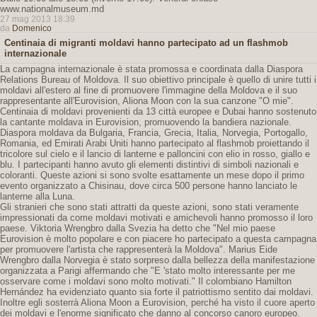
www.nationalmuseum.md
27 mag 2013 18:39
da
Domenico
Centinaia di migranti moldavi hanno partecipato ad un flashmob
internazionale
La campagna internazionale è stata promossa e coordinata dalla Diaspora
Relations Bureau of Moldova. Il suo obiettivo principale è quello di unire tutti i
moldavi all'estero al fine di promuovere l'immagine della Moldova e il suo
rappresentante all'Eurovision, Aliona Moon con la sua canzone "O mie".
Centinaia di moldavi provenienti da 13 città europee e Dubai hanno sostenuto
la cantante moldava in Eurovision, promuovendo la bandiera nazionale.
Diaspora moldava da Bulgaria, Francia, Grecia, Italia, Norvegia, Portogallo,
Romania, ed Emirati Arabi Uniti hanno partecipato al flashmob proiettando il
tricolore sul cielo e il lancio di lanterne e palloncini con elio in rosso, giallo e
blu. I partecipanti hanno avuto gli elementi distintivi di simboli nazionali e
coloranti. Queste azioni si sono svolte esattamente un mese dopo il primo
evento organizzato a Chisinau, dove circa 500 persone hanno lanciato le
lanterne alla Luna.
Gli stranieri che sono stati attratti da queste azioni, sono stati veramente
impressionati da come moldavi motivati ​​e amichevoli hanno promosso il loro
paese. Viktoria Wrengbro dalla Svezia ha detto che "Nel mio paese
Eurovision è molto popolare e con piacere ho partecipato a questa campagna
per promuovere l'artista che rappresenterà la Moldova". Marius Eide
Wrengbro dalla Norvegia è stato sorpreso dalla bellezza della manifestazione
organizzata a Parigi affermando che "E 'stato molto interessante per me
osservare come i moldavi sono molto motivati." Il colombiano Hamilton
Hernández ha evidenziato quanto sia forte il patriottismo sentito dai moldavi.
Inoltre egli sosterrà Aliona Moon a Eurovision, perché ha visto il cuore aperto
dei moldavi e l'enorme significato che danno al concorso canoro europeo.