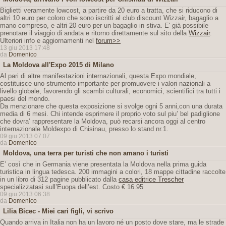
Biglietti veramente lowcost, a partire da 20 euro a tratta, che si riducono di
altri 10 euro per coloro che sono iscritti al club discount Wizzair, bagaglio a
mano compreso, e altri 20 euro per un bagaglio in stiva. E' già possibile
prenotare il viaggio di andata e ritorno direttamente sul sito della
Wizzair
.
Ulteriori info e aggiornamenti nel
forum>>
13 giu 2013 17:48
da
Domenico
La Moldova all'Expo 2015 di Milano
Al pari di altre manifestazioni internazionali, questa Expo mondiale,
costituisce uno strumento importante per promuovere i valori nazionali a
livello globale, favorendo gli scambi culturali, economici, scientifici tra tutti i
paesi del mondo.
Da menzionare che questa exposizione si svolge ogni 5 anni,con una durata
media di 6 mesi. Chi intende esprimere il proprio voto sul piu’ bel padiglione
che dovra’ rappresentare la Moldova, può recarsi ancora oggi al centro
internazionale Moldexpo di Chisinau, presso lo stand nr.1.
09 giu 2013 07:07
da
Domenico
Moldova, una terra per turisti che non amano i turisti
E’ così che in Germania viene presentata la Moldova nella prima guida
turistica in lingua tedesca. 200 immagini a colori, 18 mappe cittadine raccolte
in un libro di 312 pagine pubblicato dalla
casa editrice Trescher
specializzatasi sull’Euopa dell’est. Costo € 16.95
09 giu 2013 06:38
da
Domenico
Lilia Bicec - Miei cari figli, vi scrivo
Quando arriva in Italia non ha un lavoro né un posto dove stare, ma le strade