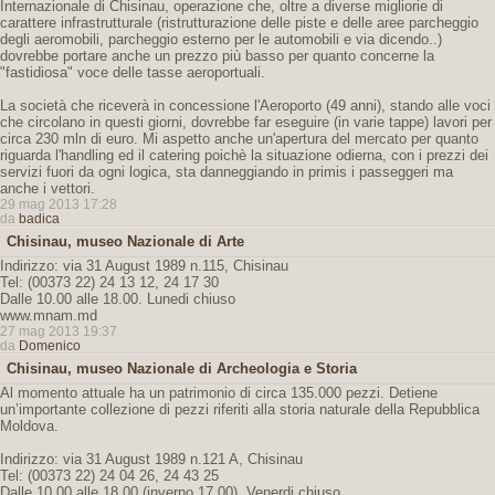
Internazionale di Chisinau, operazione che, oltre a diverse migliorie di
carattere infrastrutturale (ristrutturazione delle piste e delle aree parcheggio
degli aeromobili, parcheggio esterno per le automobili e via dicendo..)
dovrebbe portare anche un prezzo più basso per quanto concerne la
"fastidiosa" voce delle tasse aeroportuali.
La società che riceverà in concessione l'Aeroporto (49 anni), stando alle voci
che circolano in questi giorni, dovrebbe far eseguire (in varie tappe) lavori per
circa 230 mln di euro. Mi aspetto anche un'apertura del mercato per quanto
riguarda l'handling ed il catering poichè la situazione odierna, con i prezzi dei
servizi fuori da ogni logica, sta danneggiando in primis i passeggeri ma
anche i vettori.
29 mag 2013 17:28
da
badica
Chisinau, museo Nazionale di Arte
Indirizzo: via 31 August 1989 n.115, Chisinau
Tel: (00373 22) 24 13 12, 24 17 30
Dalle 10.00 alle 18.00. Lunedi chiuso
www.mnam.md
27 mag 2013 19:37
da
Domenico
Chisinau, museo Nazionale di Archeologia e Storia
Al momento attuale ha un patrimonio di circa 135.000 pezzi. Detiene
un’importante collezione di pezzi riferiti alla storia naturale della Repubblica
Moldova.
Indirizzo: via 31 August 1989 n.121 A, Chisinau
Tel: (00373 22) 24 04 26, 24 43 25
Dalle 10.00 alle 18.00 (inverno 17.00). Venerdi chiuso