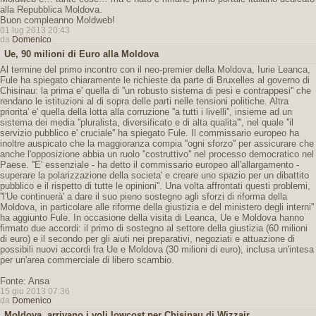
alla Repubblica Moldova.
Buon compleanno Moldweb!
01 lug 2013 20:43
da
Domenico
Ue, 90 milioni di Euro alla Moldova
Al termine del primo incontro con il neo-premier della Moldova, Iurie Leanca,
Fule ha spiegato chiaramente le richieste da parte di Bruxelles al governo di
Chisinau: la prima e' quella di ''un robusto sistema di pesi e contrappesi'' che
rendano le istituzioni al di sopra delle parti nelle tensioni politiche. Altra
priorita' e' quella della lotta alla corruzione ''a tutti i livelli'', insieme ad un
sistema dei media ''pluralista, diversificato e di alta qualita''', nel quale ''il
servizio pubblico e' cruciale'' ha spiegato Fule. Il commissario europeo ha
inoltre auspicato che la maggioranza compia ''ogni sforzo'' per assicurare che
anche l'opposizione abbia un ruolo ''costruttivo'' nel processo democratico nel
Paese. ''E' essenziale - ha detto il commissario europeo all'allargamento -
superare la polarizzazione della societa' e creare uno spazio per un dibattito
pubblico e il rispetto di tutte le opinioni''. Una volta affrontati questi problemi,
''l'Ue continuerà' a dare il suo pieno sostegno agli sforzi di riforma della
Moldova, in particolare alle riforme della giustizia e del ministero degli interni''
ha aggiunto Fule. In occasione della visita di Leanca, Ue e Moldova hanno
firmato due accordi: il primo di sostegno al settore della giustizia (60 milioni
di euro) e il secondo per gli aiuti nei preparativi, negoziati e attuazione di
possibili nuovi accordi fra Ue e Moldova (30 milioni di euro), inclusa un'intesa
per un'area commerciale di libero scambio.
Fonte: Ansa
15 giu 2013 07:36
da
Domenico
Moldova, arrivano i voli lowcost per Chisinau di Wizzair