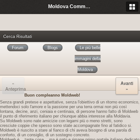
Moldova Community Italia
Cerca Risultati
Forum
Blogs
Le più belle
immagini della
Moldova
«
Avanti
Anteprima
»
Buon compleanno Moldweb!
Senza grandi pretese e aspettative, senza l'obiettivo di un ritorno economico,
mettendoci solo l'amore e la passione per una terra ormai non più così
lontana, decine, anzi, ceniaia e centinaia, di persone hanno fatto di Moldweb
il punto di riferimento italiano per chiunque abbia interesse alla Moldavia.
Su Moldweb sono nate amicizie con legami più o meno stretti, sono
cresciute coppie che spesso sono state accompagnate fino al fatidico si.
Moldweb è riuscito a stare al fianco di chi aveva bisogno di una parola di
conforto, di un consiglio, di un sostegno concreto.
Moldweb è… tante cose… ma è nato e rimane primo portale italiano dedicato