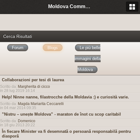
Moldova Community Italia
Cerca Risultati
Forum
Blogs
Le più belle
immagini della
Moldova
Collaborazioni per tesi di laurea
Scritto da:
Margherita di cicco
in 28 lug 2019 16:14
Help! Ninne nanne, filastrocche della Moldavia :) e curiosità varie.
Scritto da:
Magda Mariarita Ceccarelli
in 04 mar 2014 09:35
”Nistru – unește Moldova” - maraton de înot cu scop caritabil
Scritto da:
Domenico
in 18 giu 2013 20:22
În fiecare Minister va fi desemnată o persoană responsabilă pentru
diasporă