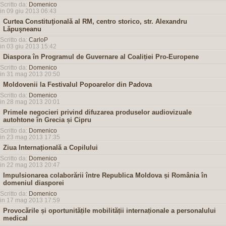
Scritto da:
Domenico
in 09 giu 2013 06:43
Curtea Constituţională al RM, centro storico, str. Alexandru
Lăpuşneanu
Scritto da:
CarloP
in 03 giu 2013 15:42
Diaspora în Programul de Guvernare al Coaliției Pro-Europene
Scritto da:
Domenico
in 31 mag 2013 20:50
Moldovenii la Festivalul Popoarelor din Padova
Scritto da:
Domenico
in 28 mag 2013 20:01
Primele negocieri privind difuzarea produselor audiovizuale
autohtone în Grecia și Cipru
Scritto da:
Domenico
in 23 mag 2013 17:35
Ziua Internațională a Copilului
Scritto da:
Domenico
in 22 mag 2013 20:47
Impulsionarea colaborării între Republica Moldova și România în
domeniul diasporei
Scritto da:
Domenico
in 17 mag 2013 17:59
Provocările și oportunitățile mobilității internaționale a personalului
medical