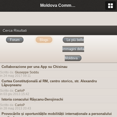
Moldova Community Italia
Cerca Risultati
Forum
Blogs
Le più belle
immagini della
Moldova
Collaborazione per una App su Chisinau
Scritto da:
Giuseppe Soddu
in 24 mag 2017 09:11
Curtea Constituţională al RM, centro storico, str. Alexandru
Lăpuşneanu
Scritto da:
CarloP
in 03 giu 2013 15:42
Istoria conacului Râșcanu-Derojinschi
Scritto da:
CarloP
in 28 mag 2013 20:43
Provocările și oportunitățile mobilității internaționale a personalului