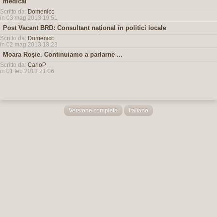
medical
Scritto da:
Domenico
in 03 mag 2013 19:51
Post Vacant BRD: Consultant național în politici locale
Scritto da:
Domenico
in 02 mag 2013 18:23
Moara Roşie. Continuiamo a parlarne ...
Scritto da:
CarloP
in 01 feb 2013 21:06
Versione completa
Italiano