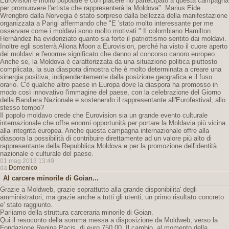
Eurovision è molto popolare e con piacere ho partecipato a questa campagna
per promuovere l'artista che rappresenterà la Moldova". Marius Eide
Wrengbro dalla Norvegia è stato sorpreso dalla bellezza della manifestazione
organizzata a Parigi affermando che "E 'stato molto interessante per me
osservare come i moldavi sono molto motivati." Il colombiano Hamilton
Hernández ha evidenziato quanto sia forte il patriottismo sentito dai moldavi.
Inoltre egli sosterrà Aliona Moon a Eurovision, perché ha visto il cuore aperto
dei moldavi e l'enorme significato che danno al concorso canoro europeo.
Anche se, la Moldova è caratterizzata da una situazione politica piuttosto
complicata, la sua diaspora dimostra che è molto determinata a creare una
sinergia positiva, indipendentemente dalla posizione geografica e il fuso
orario. C'è qualche altro paese in Europa dove la diaspora ha promosso in
modo così innovativo l'immagine del paese, con la celebrazione del Giorno
della Bandiera Nazionale e sostenendo il rappresentante all'Eurofestival, allo
stesso tempo?
Il popolo moldavo crede che Eurovision sia un grande evento culturale
internazionale che offre enormi opportunità per portare la Moldavia più vicina
alla integrità europea. Anche questa campagna internazionale offre alla
diaspora la possibilità di contribuire direttamente ad un valore più alto di
rappresentante della Repubblica Moldova e per la promozione dell'identità
nazionale e culturale del paese.
01 mag 2013 13:49
da
Domenico
Al carcere minorile di Goian...
Grazie a Moldweb, grazie soprattutto alla grande disponibilita' degli
amministratori, ma grazie anche a tutti gli utenti, un primo risultato concreto
e' stato raggiunto.
Parliamo della struttura carceraria minorile di Goian.
Qui il resoconto della somma messa a disposizione da Moldweb, verso la
Fondazione Regina Pacis, di euro 750,00. Il cambio, al momento della