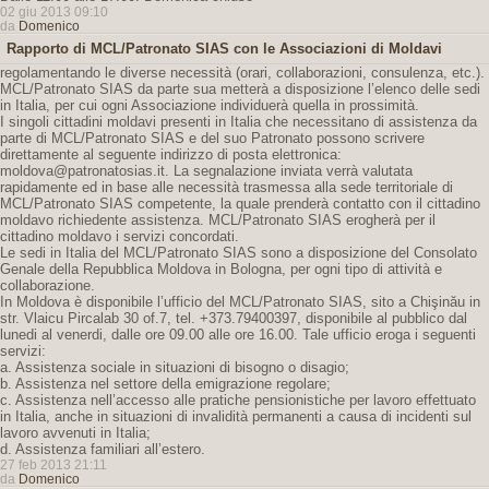
02 giu 2013 09:10
da
Domenico
Rapporto di MCL/Patronato SIAS con le Associazioni di Moldavi
regolamentando le diverse necessità (orari, collaborazioni, consulenza, etc.).
MCL/Patronato SIAS da parte sua metterà a disposizione l’elenco delle sedi
in Italia, per cui ogni Associazione individuerà quella in prossimità.
I singoli cittadini moldavi presenti in Italia che necessitano di assistenza da
parte di MCL/Patronato SIAS e del suo Patronato possono scrivere
direttamente al seguente indirizzo di posta elettronica:
moldova@patronatosias.it. La segnalazione inviata verrà valutata
rapidamente ed in base alle necessità trasmessa alla sede territoriale di
MCL/Patronato SIAS competente, la quale prenderà contatto con il cittadino
moldavo richiedente assistenza. MCL/Patronato SIAS erogherà per il
cittadino moldavo i servizi concordati.
Le sedi in Italia del MCL/Patronato SIAS sono a disposizione del Consolato
Genale della Repubblica Moldova in Bologna, per ogni tipo di attività e
collaborazione.
In Moldova è disponibile l’ufficio del MCL/Patronato SIAS, sito a Chişinău in
str. Vlaicu Pircalab 30 of.7, tel. +373.79400397, disponibile al pubblico dal
lunedi al venerdi, dalle ore 09.00 alle ore 16.00. Tale ufficio eroga i seguenti
servizi:
a. Assistenza sociale in situazioni di bisogno o disagio;
b. Assistenza nel settore della emigrazione regolare;
c. Assistenza nell’accesso alle pratiche pensionistiche per lavoro effettuato
in Italia, anche in situazioni di invalidità permanenti a causa di incidenti sul
lavoro avvenuti in Italia;
d. Assistenza familiari all’estero.
27 feb 2013 21:11
da
Domenico