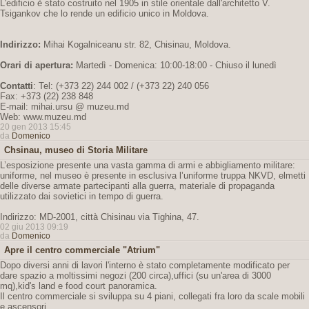
L'edificio è stato costruito nel 1905 in stile orientale dall'architetto V.
Tsigankov che lo rende un edificio unico in Moldova.
Indirizzo:
Mihai Kogalniceanu str. 82, Chisinau, Moldova.
Orari di apertura:
Martedì - Domenica: 10:00-18:00 - Chiuso il lunedì
Contatti
: Tel: (+373 22) 244 002 / (+373 22) 240 056
Fax: +373 (22) 238 848
E-mail: mihai.ursu @ muzeu.md
Web: www.muzeu.md
20 gen 2013 15:45
da
Domenico
Chsinau, museo di Storia Militare
L’esposizione presente una vasta gamma di armi e abbigliamento militare:
uniforme, nel museo è presente in esclusiva l’uniforme truppa NKVD, elmetti
delle diverse armate partecipanti alla guerra, materiale di propaganda
utilizzato dai sovietici in tempo di guerra.
Indirizzo: MD-2001, città Chisinau via Tighina, 47.
02 giu 2013 09:19
da
Domenico
Apre il centro commerciale "Atrium"
Dopo diversi anni di lavori l'interno è stato completamente modificato per
dare spazio a moltissimi negozi (200 circa),uffici (su un'area di 3000
mq),kid's land e food court panoramica.
Il centro commerciale si sviluppa su 4 piani, collegati fra loro da scale mobili
e ascensori.