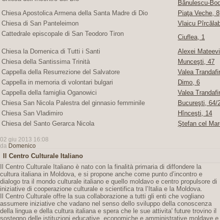
Bănulescu-Bod
Chiesa Apostolica Armena della Santa Madre di Dio
Piaţa Veche, 8
Chiesa di San Panteleimon
Vlaicu Pîrcăla
Cattedrale episcopale di San Teodoro Tiron
Ciuflea, 1
Chiesa la Domenica di Tutti i Santi
Alexei Mateevi
Chiesa della Santissima Trinità
Munceşti, 47
Cappella della Resurrezione del Salvatore
Valea Trandafir
Cappella in memoria di volontari bulgari
Dimo, 6
Cappella della famiglia Oganowici
Valea Trandafir
Chiesa San Nicola Palestra del ginnasio femminile
Bucureşti, 64/2
Chiesa San Vladimiro
Hînceşti, 14
Chiesa del Santo Gerarca Nicola
Ştefan cel Mar
02 giu 2013 16:08
da
Domenico
Il Centro Culturale Italiano
Il Centro Culturale Italiano è nato con la finalità primaria di diffondere la
cultura italiana in Moldova, e si propone anche come punto d’incontro e
dialogo tra il mondo culturale italiano e quello moldavo e centro propulsore di
iniziative di cooperazione culturale e scientifica tra l’Italia e la Moldova.
Il Centro Culturale offre la sua collaborazione a tutti gli enti che vogliano
assumere iniziative che vadano nel senso dello sviluppo della conoscenza
della lingua e della cultura italiana e spera che le sue attivita' future trovino il
sostegno delle istituzioni educative, economiche e amministrative moldave e