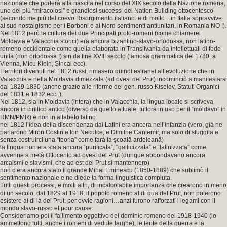
nazionale che porterà alla nascita nel corso del XIX secolo della Nazione romena,
uno dei più “miracolosi” e grandiosi successi del Nation Building ottocentesco
(secondo me più del coevo Risorgimento italiano..e di molto…in Italia sopravvive
al sud nostalgismo per i Borboni e al Nord sentimenti antiunitari, in Romania NO !).
Nel 1812 però la cultura dei due Principati proto-romeni (come chiamerei
Moldavia e Valacchia storici) era ancora bizantino-slavo-ortodossa, non latino-
romeno-occidentale come quella elaborata in Transilvania da intellettuali di fede
unita (non ortodossa !) sin da fine XVIII secolo (famosa grammatica del 1780, a
Vienna, Micu Klein, Şincai ecc).
I territori divenuti nel 1812 russi, rimasero quindi estranei all’evoluzione che in
Valacchia e nella Moldavia dimezzata (ad ovest del Prut) incominciò a manifestarsi
dal 1829-1830 (anche grazie alle riforme del gen. russo Kiselev, Statuti Organici
del 1831 e 1832 ecc..).
Nel 1812, sia in Moldavia (intera) che in Valacchia, la lingua locale si scriveva
ancora in cirillico antico (diverso da quello attuale, tuttora in uso per il “moldavo” in
RMN/PMR) e non in alfabeto latino
nel 1812 l’idea della discendenza dai Latini era ancora nell’infanzia (vero, già ne
parlarono Miron Costin e Ion Neculce, e Dimitrie Cantemir, ma solo di sfuggita e
senza costruirci una “teoria” come farà la şcoală ardeleană)
la lingua non era stata ancora “purificata”, “gallicizzata” e “latinizzata” come
avvenne a metà Ottocento ad ovest del Prut (dunque abbondavano ancora
arcaismi e slavismi, che ad est del Prut si mantennero)
non c’era ancora stato il grande Mihai Eminescu (1850-1889) che sublimò il
sentimento nazionale e ne diede la forma linguistica compiuta.
Tutti questi processi, e molti altri, di incalcolabile importanza che crearono in meno
di un secolo, dal 1829 al 1918, il popolo romeno al di qua del Prut, non poterono
esistere al di là del Prut, per ovvie ragioni…anzi furono rafforzati i legami con il
mondo slavo-russo et pour cause.
Consideriamo poi il fallimento oggettivo del dominio romeno del 1918-1940 (lo
ammettono tutti, anche i romeni di vedute larghe), le ferite della guerra e la