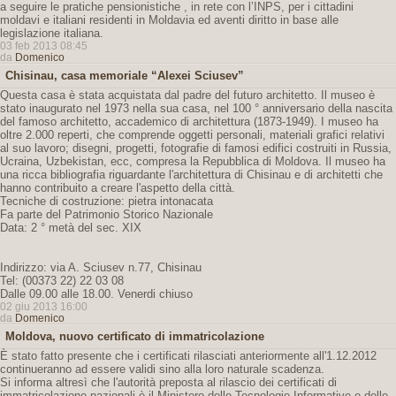
a seguire le pratiche pensionistiche , in rete con l’INPS, per i cittadini
moldavi e italiani residenti in Moldavia ed aventi diritto in base alle
legislazione italiana.
03 feb 2013 08:45
da
Domenico
Chisinau, casa memoriale “Alexei Sciusev”
Questa casa è stata acquistata dal padre del futuro architetto. Il museo è
stato inaugurato nel 1973 nella sua casa, nel 100 ° anniversario della nascita
del famoso architetto, accademico di architettura (1873-1949). I museo ha
oltre 2.000 reperti, che comprende oggetti personali, materiali grafici relativi
al suo lavoro; disegni, progetti, fotografie di famosi edifici costruiti in Russia,
Ucraina, Uzbekistan, ecc, compresa la Repubblica di Moldova. Il museo ha
una ricca bibliografia riguardante l'architettura di Chisinau e di architetti che
hanno contribuito a creare l'aspetto della città.
Tecniche di costruzione: pietra intonacata
Fa parte del Patrimonio Storico Nazionale
Data: 2 ° metà del sec. XIX
Indirizzo: via A. Sciusev n.77, Chisinau
Tel: (00373 22) 22 03 08
Dalle 09.00 alle 18.00. Venerdi chiuso
02 giu 2013 16:00
da
Domenico
Moldova, nuovo certificato di immatricolazione
È stato fatto presente che i certificati rilasciati anteriormente all'1.12.2012
continueranno ad essere validi sino alla loro naturale scadenza.
Si informa altresì che l'autorità preposta al rilascio dei certificati di
immatricolazione nazionali è il Ministero delle Tecnologie Informative e delle