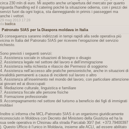
circa 230 mln di euro. Mi aspetto anche un'apertura del mercato per quanto
riguarda l'handling ed il catering poichè la situazione odierna, con i prezzi dei
servizi fuori da ogni logica, sta danneggiando in primis i passeggeri ma
anche i vettori.
29 mag 2013 17:28
da
badica
Patronato SIAS per la Diaspora moldava in Italia
Di conseguenza saranno indirizzati in tempi rapidi alla sede operativa più
vicina in Italia del Patronato SIAS per ricevere l’erogazione del servizio
richiesto.
Sono previsti i seguenti servizi:
1. Assistenza sociale in situazioni di bisogno o disagio
2. Assistenza legale nel settore del lavoro e dell’immigrazione
3. Assistenza nella richiesta e rilascio dei Permessi di soggiorno
4. Assistenza nell’accesso alle pratiche pensionistiche, anche in situazioni di
invalidità permanenti a causa di incidenti sul lavoro o altro
5. Assistenza all’inserimento nel mondo del lavoro, con particolare attenzione
ai giovani ed ai disoccupati
6. Mediazione culturale, linguistica e familiare
7. Assistenza fiscale alle persone fisiche
8. Formazione professionale
9. Accompagnamento nel settore del turismo a beneficio dei figli di immigrati
moldavi
Inoltre si informa che MCL-Patronato SIAS è un organismo giuridicamente
riconosciuto in Moldova con Decreto del Ministero della Giustizia ed ha la
sua sede operativa in Chisinau alla strada Parcalab 30/7 (tel. +373.79400397
). Questo Ufficio è l’unico in Moldavia, insieme alle ACLI, ad essere abilitato