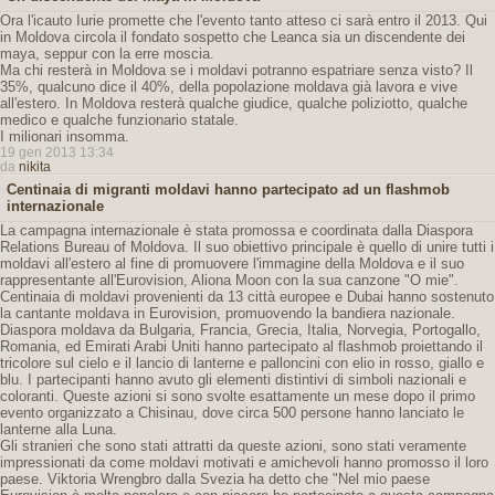
Ora l'icauto Iurie promette che l'evento tanto atteso ci sarà entro il 2013. Qui
in Moldova circola il fondato sospetto che Leanca sia un discendente dei
maya, seppur con la erre moscia.
Ma chi resterà in Moldova se i moldavi potranno espatriare senza visto? Il
35%, qualcuno dice il 40%, della popolazione moldava già lavora e vive
all'estero. In Moldova resterà qualche giudice, qualche poliziotto, qualche
medico e qualche funzionario statale.
I milionari insomma.
19 gen 2013 13:34
da
nikita
Centinaia di migranti moldavi hanno partecipato ad un flashmob
internazionale
La campagna internazionale è stata promossa e coordinata dalla Diaspora
Relations Bureau of Moldova. Il suo obiettivo principale è quello di unire tutti i
moldavi all'estero al fine di promuovere l'immagine della Moldova e il suo
rappresentante all'Eurovision, Aliona Moon con la sua canzone "O mie".
Centinaia di moldavi provenienti da 13 città europee e Dubai hanno sostenuto
la cantante moldava in Eurovision, promuovendo la bandiera nazionale.
Diaspora moldava da Bulgaria, Francia, Grecia, Italia, Norvegia, Portogallo,
Romania, ed Emirati Arabi Uniti hanno partecipato al flashmob proiettando il
tricolore sul cielo e il lancio di lanterne e palloncini con elio in rosso, giallo e
blu. I partecipanti hanno avuto gli elementi distintivi di simboli nazionali e
coloranti. Queste azioni si sono svolte esattamente un mese dopo il primo
evento organizzato a Chisinau, dove circa 500 persone hanno lanciato le
lanterne alla Luna.
Gli stranieri che sono stati attratti da queste azioni, sono stati veramente
impressionati da come moldavi motivati ​​e amichevoli hanno promosso il loro
paese. Viktoria Wrengbro dalla Svezia ha detto che "Nel mio paese