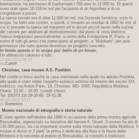
transazione, ha permesso di trasformare i 750 euro in 12.000 lei. Di questi
sono stati spesi 10.118 lei md per l'acquisto di un frigorifero e di un
congelatore a pozzo.
La spesa iniziale era di oltre 11.000 lei md, ma l'azienda fornitrice, visto lo
scopo, ha fatto uno sconto, e quindi, e' rimasto un residuo di 1882 lei md, di
cui si prevede la spesa nel trasporto ed in alcuni piccoli lavori nella cucina
del carcere per adattare gli elettrodomestici dal punto di vista elettrico.
Volevo ringraziarvi personalmente, a nome della Fondazione R. Pacis, a
nome di tutti gli amici che partecipano al progetto, a "Moldweb", per aver
permesso che tutto questo divenisse un progetto concreto.
In fondo questo e' lo scopo piu' bello di un forum.
Un abbraccio caloroso a tutti.
20 gen 2013 08:33
da
CarloP
Chisinau, casa museo A.S. Pushkin
Nel cortile si trova anche la casa memoriale nella quale ha abitato Pushkin,
alla quale è stato ridato l’aspetto estetico esterno ed interno del secolo XIX.
Indirizzo: via Anton Pann, 19, Chisinau. MD- 2005, Repubblica Moldova
Orario: 10,00 – 16,00. Lunedì chiuso
Tel: (00373 22) 29-26-85; 29-41-38
02 giu 2013 08:27
da
Domenico
Museo nazionale di etnografia e storia naturale
È stato aperto nell'ottobre del 1889 in occasione della prima mostra agricola
Bessarabia, organizzato su iniziativa del barone A. Stuart. Il museo ha più di
135.000 pezzi, tra cui importanti mostre sulla storia naturale della Moldova. Il
museo è diviso in 2 parti: la prima è dedicata alla flora e la fauna della
Moldova e la seconda al popolo di Bessarabia, ai costumi e tradizioni.