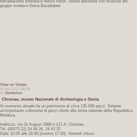
nell'adiacente Biblioteca Renzo Renzi, serata danzante con musiche del
gruppo moldavo Doina Basababiei.
View on Vimeo
.
02 feb 2013 08:38
da
Domenico
Chisinau, museo Nazionale di Archeologia e Storia
Al momento attuale ha un patrimonio di circa 135.000 pezzi. Detiene
un’importante collezione di pezzi riferiti alla storia naturale della Repubblica
Moldova.
Indirizzo: via 31 August 1989 n.121 A, Chisinau
Tel: (00373 22) 24 04 26, 24 43 25
Dalle 10.00 alle 18.00 (inverno 17.00). Venerdi chiuso