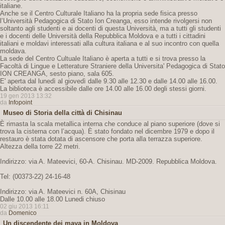
italiane.
Anche se il Centro Culturale Italiano ha la propria sede fisica presso
l’Università Pedagogica di Stato Ion Creanga, esso intende rivolgersi non
soltanto agli studenti e ai docenti di questa Università, ma a tutti gli studenti
e i docenti delle Università della Repubblica Moldova e a tutti i cittadini
italiani e moldavi interessati alla cultura italiana e al suo incontro con quella
moldava.
La sede del Centro Cultuale Italiano è aperta a tutti e si trova presso la
Facoltà di Lingue e Letterature Straniere della Universita' Pedagogica di Stato
ION CREANGA, sesto piano, sala 605.
E' aperta dal lunedì al giovedì dalle 9.30 alle 12.30 e dalle 14.00 alle 16.00.
La biblioteca è accessibile dalle ore 14.00 alle 16.00 degli stessi giorni.
19 gen 2013 13:32
da
Infopoint
Museo di Storia della città di Chisinau
È rimasta la scala metallica interna che conduce al piano superiore (dove si
trova la cisterna con l’acqua). È stato fondato nel dicembre 1979 e dopo il
restauro è stata dotata di ascensore che porta alla terrazza superiore.
Altezza della torre 22 metri.
Indirizzo: via A. Mateevici, 60-A. Chisinau. MD-2009. Repubblica Moldova.
Tel: (00373-22) 24-16-48
Indirizzo: via A. Mateevici n. 60A, Chisinau
Dalle 10.00 alle 18.00 Lunedi chiuso
02 giu 2013 16:11
da
Domenico
Un discendente dei maya in Moldova