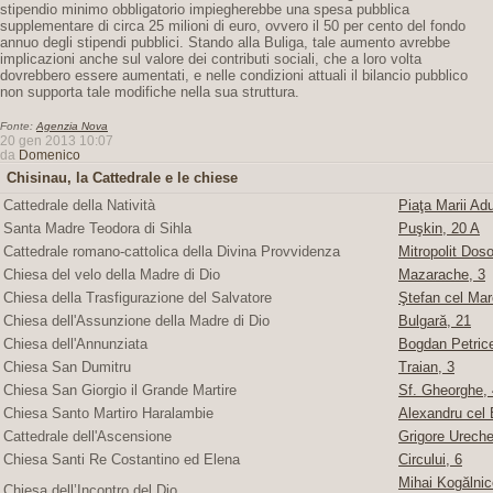
stipendio minimo obbligatorio impiegherebbe una spesa pubblica
supplementare di circa 25 milioni di euro, ovvero il 50 per cento del fondo
annuo degli stipendi pubblici. Stando alla Buliga, tale aumento avrebbe
implicazioni anche sul valore dei contributi sociali, che a loro volta
dovrebbero essere aumentati, e nelle condizioni attuali il bilancio pubblico
non supporta tale modifiche nella sua struttura.
Fonte:
Agenzia Nova
20 gen 2013 10:07
da
Domenico
Chisinau, la Cattedrale e le chiese
Cattedrale della Natività
Piaţa Marii Adu
Santa Madre Teodora di Sihla
Puşkin, 20 A
Cattedrale romano-cattolica della Divina Provvidenza
Mitropolit Doso
Chiesa del velo della Madre di Dio
Mazarache, 3
Chiesa della Trasfigurazione del Salvatore
Ştefan cel Mare
Chiesa dell'Assunzione della Madre di Dio
Bulgară, 21
Chiesa dell'Annunziata
Bogdan Petric
Chiesa San Dumitru
Traian, 3
Chiesa San Giorgio il Grande Martire
Sf. Gheorghe, 4
Chiesa Santo Martiro Haralambie
Alexandru cel 
Cattedrale dell'Ascensione
Grigore Ureche,
Chiesa Santi Re Costantino ed Elena
Circului, 6
Mihai Kogălnice
Chiesa dell’Incontro del Dio