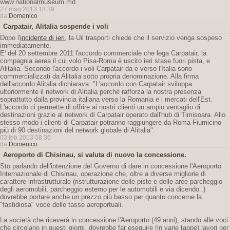
www.nationalmuseum.md
27 mag 2013 18:39
da
Domenico
Carpatair, Alitalia sospende i voli
Dopo l'
incidente di ieri
, la Uil trasporti chiede che il servizio venga sospeso
immediatamente.
E' del 20 settembre 2011 l'accordo commerciale che lega Carpatair, la
compagnia aerea il cui volo Pisa-Roma è uscito ieri stase fuori pista, e
Alitalia. Secondo l'accordo i voli Carpatair da e verso l'Italia sono
commercializzati da Alitalia sotto propria denominazione. Alla firma
dell'accordo Alitalia dichiarava: "L'accordo con Carpatair sviluppa
ulteriormente il network di Alitalia perché rafforza la nostra presenza
soprattutto dalla provincia italiana verso la Romania e i mercati dell'Est.
L'accordo ci permette di offrire ai nostri clienti un ampio ventaglio di
destinazioni grazie al network di Carpatair operato dall'hub di Timisoara. Allo
stesso modo i clienti di Carpatair potranno raggiungere da Roma Fiumicino
più di 90 destinazioni del network globale di Alitalia".
03 feb 2013 08:36
da
Domenico
Aeroporto di Chisinau, si valuta di nuovo la concessione.
Sto parlando dell'intenzione del Governo di dare in concessione l'Aeroporto
Internazionale di Chisinau, operazione che, oltre a diverse migliorie di
carattere infrastrutturale (ristrutturazione delle piste e delle aree parcheggio
degli aeromobili, parcheggio esterno per le automobili e via dicendo..)
dovrebbe portare anche un prezzo più basso per quanto concerne la
"fastidiosa" voce delle tasse aeroportuali.
La società che riceverà in concessione l'Aeroporto (49 anni), stando alle voci
che circolano in questi giorni, dovrebbe far eseguire (in varie tappe) lavori per