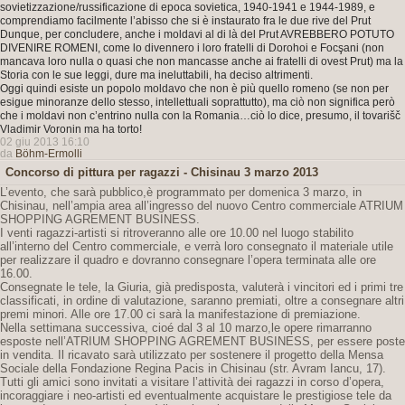
sovietizzazione/russificazione di epoca sovietica, 1940-1941 e 1944-1989, e
comprendiamo facilmente l’abisso che si è instaurato fra le due rive del Prut
Dunque, per concludere, anche i moldavi al di là del Prut AVREBBERO POTUTO
DIVENIRE ROMENI, come lo divennero i loro fratelli di Dorohoi e Focşani (non
mancava loro nulla o quasi che non mancasse anche ai fratelli di ovest Prut) ma la
Storia con le sue leggi, dure ma ineluttabili, ha deciso altrimenti.
Oggi quindi esiste un popolo moldavo che non è più quello romeno (se non per
esigue minoranze dello stesso, intellettuali soprattutto), ma ciò non significa però
che i moldavi non c’entrino nulla con la Romania…ciò lo dice, presumo, il tovarišč
Vladimir Voronin ma ha torto!
02 giu 2013 16:10
da
Böhm-Ermolli
Concorso di pittura per ragazzi - Chisinau 3 marzo 2013
L’evento, che sarà pubblico,è programmato per domenica 3 marzo, in
Chisinau, nell’ampia area all’ingresso del nuovo Centro commerciale ATRIUM
SHOPPING AGREMENT BUSINESS.
I venti ragazzi-artisti si ritroveranno alle ore 10.00 nel luogo stabilito
all’interno del Centro commerciale, e verrà loro consegnato il materiale utile
per realizzare il quadro e dovranno consegnare l’opera terminata alle ore
16.00.
Consegnate le tele, la Giuria, già predisposta, valuterà i vincitori ed i primi tre
classificati, in ordine di valutazione, saranno premiati, oltre a consegnare altri
premi minori. Alle ore 17.00 ci sarà la manifestazione di premiazione.
Nella settimana successiva, cioé dal 3 al 10 marzo,le opere rimarranno
esposte nell’ATRIUM SHOPPING AGREMENT BUSINESS, per essere poste
in vendita. Il ricavato sarà utilizzato per sostenere il progetto della Mensa
Sociale della Fondazione Regina Pacis in Chisinau (str. Avram Iancu, 17).
Tutti gli amici sono invitati a visitare l’attività dei ragazzi in corso d’opera,
incoraggiare i neo-artisti ed eventualmente acquistare le prestigiose tele da