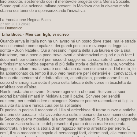
loro prodotte, sostenendo così il meritevole progetto della Mensa Sociale.
Siamo grati alle aziende italiane presenti in Moldova che in diverso modo
stanno sostenendo e sponsorizzando l’iniziativa.
La Fondazione Regina Pacis
27 feb 2013 20:43
da
Domenico
Lilia Bicec - Miei cari figli, vi scrivo
Quando arriva in Italia non ha un lavoro né un posto dove stare, ma le strade
sono illuminate come «palazzi dei grandi principi» e ovunque si legge la
scritta «Buon Natale». Qui a nessuno importa della sua laurea e della sua
istruzione, ma a poco a poco trova lavori e sistemazioni migliori e può fare i
documenti per ottenere il permesso di soggiorno. La sua sete di conoscenza
è fortissima: vorrebbe saperne di piú della storia e dell'arte italiana, vorrebbe
leggere, studiare, ma la sera è cosí stanca da non riuscirci mai. Del resto, lei
ha abbandonato da tempo il suo vero mestiere per i detersivi e i canovacci, e
la sua vita interiore si è ridotta all'osso, assottigliata, proprio come il suo
corpo che smagrisce sotto il peso della fatica e delle corse in bicicletta da
un'abitazione all'altra.
Non le resta che scrivere. Scrivere ogni volta che può. Scrivere ai suoi
adorati bambini rimasti in Moldavia con il padre. Scrivere per sentirli
crescere, per sentirli ridere e piangere. Scrivere perché raccontare ai figli la
sua vita italiana è l'unica cura per la solitudine.
Di pagina in pagina il racconto di Lilia si arricchisce di trame nuove e antiche,
di storie del passato - dall'avventuroso esilio siberiano dei suoi nonni durante
la Seconda guerra mondiale, alla campagna italiana di Russia di cui apprende
da un anziano soldato - e del presente: il pianto di una madre disperata
incontrata in treno o la storia di un ragazzo rumeno arrestato per errore. E
cosí, il suo racconto si popola di personaggi forti, determinati, alla conquista