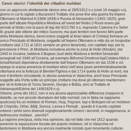
Cenni storici: l'identità dei cittadini moldavi
con un approccio strettamente storico sino al 28/5/1812 n.s (cioè 16 maggio v.s),
giorno in cui fu siglato a Bucarest il Trattato che pose fine alla guerra fra Impero
Ottomano di Mahmut II (1808-1839) e Russia di Alessandro I (1801-1825), gran
parte dell’attuale Repubblica Moldova all’ovest del Nistru (i Russi erano già
arrivati al Nistru con la pace di Iaşi del 9/1/1792 n.s, regnando Caterina II e Selim
III, grazie alle vittorie del mitico Suvorov, ma quei territori non furono MAI parte
della Moldavia storica, bensì erano soggetti al khan tataro di Crimea) formava un
unico Principato di Moldavia, soggetto all’Impero Ottomano e retto da un hospodar
cristiano (dal 1711 al 1821 sempre un greco fanariota), con capitale Iaşi; per la
precisione il Princ. di Moldavia includeva anche la zona di Hotin (Khotyn), dal
1940 in Ucraina, laddove il Bugeac (sud della Moldova e territori bessarabi
assegnati nel 1940 all’Ucraina, ad esempio Bilhorod-Dnistrovs’kyj/Cetatea Albă e
Izmaïl/Ismail) dipendeva direttamente dall’Impero Ottomano sin dal 1538 e ciò
spiega la scarsa presenza di moldavi etnici nell’area (pure amministrativamente
ottomana era la fortezza di Bender/Tighina e dal 1714 quella di Hotin al nord, ma
non il territorio circostante; lo stesso avveniva in Valacchia, anch’esso Principato
soggetto alla Porta sotto un principe cristiano ma dove gli ottomani mantennero
per sé le fortezze di Turnu Severin, Giurgiu e Brăila, sino al Trattato di
Adrianopoli/Edirne del 14/9/1829 n.s).
Orbene, prma del 1812, non vi era alcuna apprezzabile differenza (neppure in
dialetto, se non piccole sfumature del tutto normali..noi in Italia ne sappiamo
qualcosa) fra un moldavo di Roman, Huşi, Paşcani, Iaşi e Botoşani ed un moldavo
di Chişinău, Orhei, Bălţi, Soroca, Leova e Floreşti…questo è il punto capitale
orbene i primi sono divenuti orgogliosamente romeni i secondi, in maggioranza, si
definiscono moldavi…perché?
La ragione precipua, nella mia opinione, sta nel fatto che nel 1812 quando
avvenne la separazione forzata del popolo moldavo, né in Valacchia né
tantomeno in Moldavia era ancora realmente iniziato quel movimento cultural-