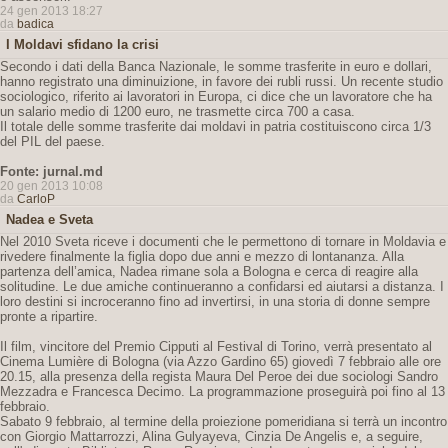
24 gen 2013 18:27
da
badica
I Moldavi sfidano la crisi
Secondo i dati della Banca Nazionale, le somme trasferite in euro e dollari,
hanno registrato una diminuizione, in favore dei rubli russi. Un recente studio
sociologico, riferito ai lavoratori in Europa, ci dice che un lavoratore che ha
un salario medio di 1200 euro, ne trasmette circa 700 a casa.
Il totale delle somme trasferite dai moldavi in patria costituiscono circa 1/3
del PIL del paese.
Fonte: jurnal.md
20 gen 2013 10:08
da
CarloP
Nadea e Sveta
Nel 2010 Sveta riceve i documenti che le permettono di tornare in Moldavia e
rivedere finalmente la figlia dopo due anni e mezzo di lontananza. Alla
partenza dell’amica, Nadea rimane sola a Bologna e cerca di reagire alla
solitudine. Le due amiche continueranno a confidarsi ed aiutarsi a distanza. I
loro destini si incroceranno fino ad invertirsi, in una storia di donne sempre
pronte a ripartire.
Il film, vincitore del Premio Cipputi al Festival di Torino, verrà presentato al
Cinema Lumière di Bologna (via Azzo Gardino 65) giovedì 7 febbraio alle ore
20.15, alla presenza della regista Maura Del Peroe dei due sociologi Sandro
Mezzadra e Francesca Decimo. La programmazione proseguirà poi fino al 13
febbraio.
Sabato 9 febbraio, al termine della proiezione pomeridiana si terrà un incontro
con Giorgio Mattarrozzi, Alina Gulyayeva, Cinzia De Angelis e, a seguire,