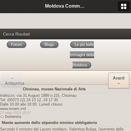
Moldova Community Italia
Cerca Risultati
Forum
Blogs
Le più belle
immagini della
Moldova
«
Avanti
Anteprima
»
Chisinau, museo Nazionale di Arte
Indirizzo: via 31 August 1989 n.115, Chisinau
Tel: (00373 22) 24 13 12, 24 17 30
Dalle 10.00 alle 18.00. Lunedi chiuso
www.mnam.md
27 mag 2013 19:37
da
Domenico
Niente aumento dello stipendio minimo obbligatorio
Secondo il ministro del Lavoro moldavo, Valentina Buliga, l'aumento dello