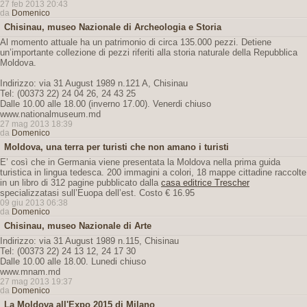
27 feb 2013 20:43
da
Domenico
Chisinau, museo Nazionale di Archeologia e Storia
Al momento attuale ha un patrimonio di circa 135.000 pezzi. Detiene
un’importante collezione di pezzi riferiti alla storia naturale della Repubblica
Moldova.
Indirizzo: via 31 August 1989 n.121 A, Chisinau
Tel: (00373 22) 24 04 26, 24 43 25
Dalle 10.00 alle 18.00 (inverno 17.00). Venerdi chiuso
www.nationalmuseum.md
27 mag 2013 18:39
da
Domenico
Moldova, una terra per turisti che non amano i turisti
E’ così che in Germania viene presentata la Moldova nella prima guida
turistica in lingua tedesca. 200 immagini a colori, 18 mappe cittadine raccolte
in un libro di 312 pagine pubblicato dalla
casa editrice Trescher
specializzatasi sull’Euopa dell’est. Costo € 16.95
09 giu 2013 06:38
da
Domenico
Chisinau, museo Nazionale di Arte
Indirizzo: via 31 August 1989 n.115, Chisinau
Tel: (00373 22) 24 13 12, 24 17 30
Dalle 10.00 alle 18.00. Lunedi chiuso
www.mnam.md
27 mag 2013 19:37
da
Domenico
La Moldova all'Expo 2015 di Milano