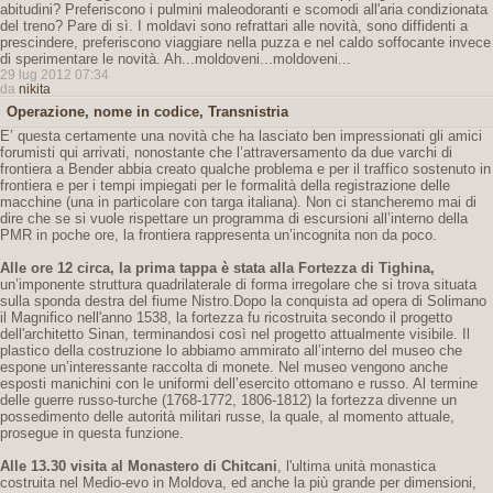
abitudini? Preferiscono i pulmini maleodoranti e scomodi all'aria condizionata
del treno? Pare di sì. I moldavi sono refrattari alle novità, sono diffidenti a
prescindere, preferiscono viaggiare nella puzza e nel caldo soffocante invece
di sperimentare le novità. Ah...moldoveni...moldoveni...
29 lug 2012 07:34
da
nikita
Operazione, nome in codice, Transnistria
E’ questa certamente una novità che ha lasciato ben impressionati gli amici
forumisti qui arrivati, nonostante che l’attraversamento da due varchi di
frontiera a Bender abbia creato qualche problema e per il traffico sostenuto in
frontiera e per i tempi impiegati per le formalità della registrazione delle
macchine (una in particolare con targa italiana). Non ci stancheremo mai di
dire che se si vuole rispettare un programma di escursioni all’interno della
PMR in poche ore, la frontiera rappresenta un’incognita non da poco.
Alle ore 12 circa, la prima tappa è stata alla Fortezza di Tighina,
un’imponente struttura quadrilaterale di forma irregolare che si trova situata
sulla sponda destra del fiume Nistro.Dopo la conquista ad opera di Solimano
il Magnifico nell'anno 1538, la fortezza fu ricostruita secondo il progetto
dell'architetto Sinan, terminandosi così nel progetto attualmente visibile. Il
plastico della costruzione lo abbiamo ammirato all’interno del museo che
espone un’interessante raccolta di monete. Nel museo vengono anche
esposti manichini con le uniformi dell’esercito ottomano e russo. Al termine
delle guerre russo-turche (1768-1772, 1806-1812) la fortezza divenne un
possedimento delle autorità militari russe, la quale, al momento attuale,
prosegue in questa funzione.
Alle 13.30 visita al Monastero di Chitcani
, l'ultima unità monastica
costruita nel Medio-evo in Moldova, ed anche la più grande per dimensioni,