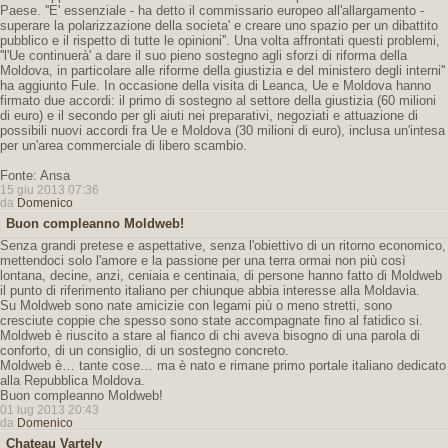
Paese. ''E' essenziale - ha detto il commissario europeo all'allargamento -
superare la polarizzazione della societa' e creare uno spazio per un dibattito
pubblico e il rispetto di tutte le opinioni''. Una volta affrontati questi problemi,
''l'Ue continuerà' a dare il suo pieno sostegno agli sforzi di riforma della
Moldova, in particolare alle riforme della giustizia e del ministero degli interni''
ha aggiunto Fule. In occasione della visita di Leanca, Ue e Moldova hanno
firmato due accordi: il primo di sostegno al settore della giustizia (60 milioni
di euro) e il secondo per gli aiuti nei preparativi, negoziati e attuazione di
possibili nuovi accordi fra Ue e Moldova (30 milioni di euro), inclusa un'intesa
per un'area commerciale di libero scambio.
Fonte: Ansa
15 giu 2013 07:36
da
Domenico
Buon compleanno Moldweb!
Senza grandi pretese e aspettative, senza l'obiettivo di un ritorno economico,
mettendoci solo l'amore e la passione per una terra ormai non più così
lontana, decine, anzi, ceniaia e centinaia, di persone hanno fatto di Moldweb
il punto di riferimento italiano per chiunque abbia interesse alla Moldavia.
Su Moldweb sono nate amicizie con legami più o meno stretti, sono
cresciute coppie che spesso sono state accompagnate fino al fatidico si.
Moldweb è riuscito a stare al fianco di chi aveva bisogno di una parola di
conforto, di un consiglio, di un sostegno concreto.
Moldweb è… tante cose… ma è nato e rimane primo portale italiano dedicato
alla Repubblica Moldova.
Buon compleanno Moldweb!
01 lug 2013 20:43
da
Domenico
Chateau Vartely