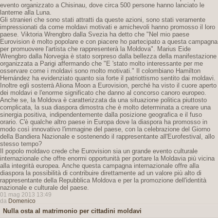
evento organizzato a Chisinau, dove circa 500 persone hanno lanciato le
lanterne alla Luna.
Gli stranieri che sono stati attratti da queste azioni, sono stati veramente
impressionati da come moldavi motivati ​​e amichevoli hanno promosso il loro
paese. Viktoria Wrengbro dalla Svezia ha detto che "Nel mio paese
Eurovision è molto popolare e con piacere ho partecipato a questa campagna
per promuovere l'artista che rappresenterà la Moldova". Marius Eide
Wrengbro dalla Norvegia è stato sorpreso dalla bellezza della manifestazione
organizzata a Parigi affermando che "E 'stato molto interessante per me
osservare come i moldavi sono molto motivati." Il colombiano Hamilton
Hernández ha evidenziato quanto sia forte il patriottismo sentito dai moldavi.
Inoltre egli sosterrà Aliona Moon a Eurovision, perché ha visto il cuore aperto
dei moldavi e l'enorme significato che danno al concorso canoro europeo.
Anche se, la Moldova è caratterizzata da una situazione politica piuttosto
complicata, la sua diaspora dimostra che è molto determinata a creare una
sinergia positiva, indipendentemente dalla posizione geografica e il fuso
orario. C'è qualche altro paese in Europa dove la diaspora ha promosso in
modo così innovativo l'immagine del paese, con la celebrazione del Giorno
della Bandiera Nazionale e sostenendo il rappresentante all'Eurofestival, allo
stesso tempo?
Il popolo moldavo crede che Eurovision sia un grande evento culturale
internazionale che offre enormi opportunità per portare la Moldavia più vicina
alla integrità europea. Anche questa campagna internazionale offre alla
diaspora la possibilità di contribuire direttamente ad un valore più alto di
rappresentante della Repubblica Moldova e per la promozione dell'identità
nazionale e culturale del paese.
01 mag 2013 13:49
da
Domenico
Nulla osta al matrimonio per cittadini moldavi