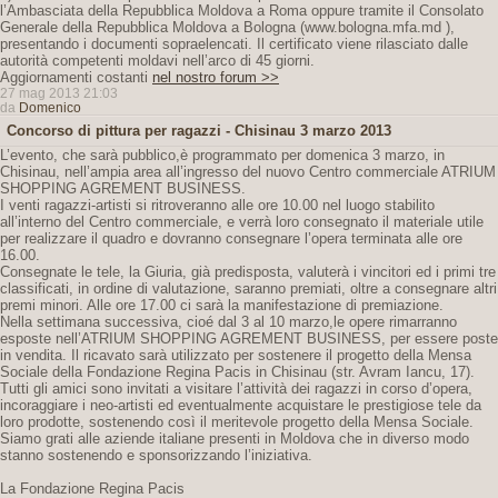
l’Ambasciata della Repubblica Moldova a Roma oppure tramite il Consolato
Generale della Repubblica Moldova a Bologna (www.bologna.mfa.md ),
presentando i documenti sopraelencati. Il certificato viene rilasciato dalle
autorità competenti moldavi nell’arco di 45 giorni.
Aggiornamenti costanti
nel nostro forum >>
27 mag 2013 21:03
da
Domenico
Concorso di pittura per ragazzi - Chisinau 3 marzo 2013
L’evento, che sarà pubblico,è programmato per domenica 3 marzo, in
Chisinau, nell’ampia area all’ingresso del nuovo Centro commerciale ATRIUM
SHOPPING AGREMENT BUSINESS.
I venti ragazzi-artisti si ritroveranno alle ore 10.00 nel luogo stabilito
all’interno del Centro commerciale, e verrà loro consegnato il materiale utile
per realizzare il quadro e dovranno consegnare l’opera terminata alle ore
16.00.
Consegnate le tele, la Giuria, già predisposta, valuterà i vincitori ed i primi tre
classificati, in ordine di valutazione, saranno premiati, oltre a consegnare altri
premi minori. Alle ore 17.00 ci sarà la manifestazione di premiazione.
Nella settimana successiva, cioé dal 3 al 10 marzo,le opere rimarranno
esposte nell’ATRIUM SHOPPING AGREMENT BUSINESS, per essere poste
in vendita. Il ricavato sarà utilizzato per sostenere il progetto della Mensa
Sociale della Fondazione Regina Pacis in Chisinau (str. Avram Iancu, 17).
Tutti gli amici sono invitati a visitare l’attività dei ragazzi in corso d’opera,
incoraggiare i neo-artisti ed eventualmente acquistare le prestigiose tele da
loro prodotte, sostenendo così il meritevole progetto della Mensa Sociale.
Siamo grati alle aziende italiane presenti in Moldova che in diverso modo
stanno sostenendo e sponsorizzando l’iniziativa.
La Fondazione Regina Pacis