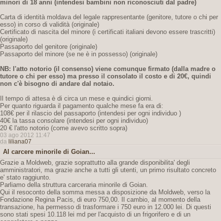
minori di 18 anni
(intendesi bambini non riconosciuti dal padre)
Carta di identità moldava del legale rappresentante (genitore, tutore o chi per
esso) in corso di validità (originale)
Certificato di nascita del minore (i certificati italiani devono essere trascritti)
(originale)
Passaporto del genitore (originale)
Passaporto del minore (se ne è in possesso) (originale)
NB: l'atto notorio (il consenso) viene comunque firmato (dalla madre o
tutore o chi per esso) ma presso il consolato il costo e di 20€,
quindi
non c'è bisogno di andare dal notaio.
Il tempo di attesa è di circa un mese e quindici giorni.
Per quanto riguarda il pagamento qualche mese fa era di:
108€ per il rilascio del passaporto (intendesi per ogni individuo )
40€ la tassa consolare (intendesi per ogni individuo)
20 € l'atto notorio (come avevo scritto sopra)
03 ago 2012 11:47
da
liliana07
Al carcere minorile di Goian...
Grazie a Moldweb, grazie soprattutto alla grande disponibilita' degli
amministratori, ma grazie anche a tutti gli utenti, un primo risultato concreto
e' stato raggiunto.
Parliamo della struttura carceraria minorile di Goian.
Qui il resoconto della somma messa a disposizione da Moldweb, verso la
Fondazione Regina Pacis, di euro 750,00. Il cambio, al momento della
transazione, ha permesso di trasformare i 750 euro in 12.000 lei. Di questi
sono stati spesi 10.118 lei md per l'acquisto di un frigorifero e di un