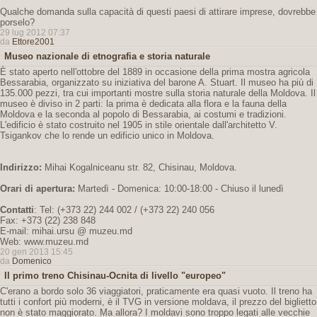
Qualche domanda sulla capacità di questi paesi di attirare imprese, dovrebbe
porselo?
29 lug 2012 07:37
da
Ettore2001
Museo nazionale di etnografia e storia naturale
È stato aperto nell'ottobre del 1889 in occasione della prima mostra agricola
Bessarabia, organizzato su iniziativa del barone A. Stuart. Il museo ha più di
135.000 pezzi, tra cui importanti mostre sulla storia naturale della Moldova. Il
museo è diviso in 2 parti: la prima è dedicata alla flora e la fauna della
Moldova e la seconda al popolo di Bessarabia, ai costumi e tradizioni.
L'edificio è stato costruito nel 1905 in stile orientale dall'architetto V.
Tsigankov che lo rende un edificio unico in Moldova.
Indirizzo:
Mihai Kogalniceanu str. 82, Chisinau, Moldova.
Orari di apertura:
Martedì - Domenica: 10:00-18:00 - Chiuso il lunedì
Contatti
: Tel: (+373 22) 244 002 / (+373 22) 240 056
Fax: +373 (22) 238 848
E-mail: mihai.ursu @ muzeu.md
Web: www.muzeu.md
20 gen 2013 15:45
da
Domenico
Il primo treno Chisinau-Ocnita di livello "europeo"
C'erano a bordo solo 36 viaggiatori, praticamente era quasi vuoto. Il treno ha
tutti i confort più moderni, è il TVG in versione moldava, il prezzo del biglietto
non è stato maggiorato. Ma allora? I moldavi sono troppo legati alle vecchie