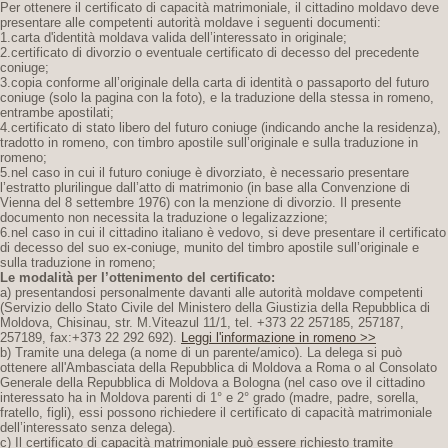
Per ottenere il certificato di capacità matrimoniale, il cittadino moldavo deve
presentare alle competenti autorità moldave i seguenti documenti:
1.carta d'identità moldava valida dell’interessato in originale;
2.certificato di divorzio o eventuale certificato di decesso del precedente
coniuge;
3.copia conforme all’originale della carta di identità o passaporto del futuro
coniuge (solo la pagina con la foto), e la traduzione della stessa in romeno,
entrambe apostilati;
4.certificato di stato libero del futuro coniuge (indicando anche la residenza),
tradotto in romeno, con timbro apostile sull’originale e sulla traduzione in
romeno;
5.nel caso in cui il futuro coniuge è divorziato, è necessario presentare
l’estratto plurilingue dall’atto di matrimonio (in base alla Convenzione di
Vienna del 8 settembre 1976) con la menzione di divorzio. Il presente
documento non necessita la traduzione o legalizazzione;
6.nel caso in cui il cittadino italiano è vedovo, si deve presentare il certificato
di decesso del suo ex-coniuge, munito del timbro apostile sull’originale e
sulla traduzione in romeno;
Le modalità per l’ottenimento del certificato:
a) presentandosi personalmente davanti alle autorità moldave competenti
(Servizio dello Stato Civile del Ministero della Giustizia della Repubblica di
Moldova, Chisinau, str. M.Viteazul 11/1, tel. +373 22 257185, 257187,
257189, fax:+373 22 292 692).
Leggi l'informazione in romeno >>
b) Tramite una delega (a nome di un parente/amico). La delega si può
ottenere all'Ambasciata della Repubblica di Moldova a Roma o al Consolato
Generale della Repubblica di Moldova a Bologna (nel caso ove il cittadino
interessato ha in Moldova parenti di 1° e 2° grado (madre, padre, sorella,
fratello, figli), essi possono richiedere il certificato di capacità matrimoniale
dell’interessato senza delega).
c) Il certificato di capacità matrimoniale può essere richiesto tramite