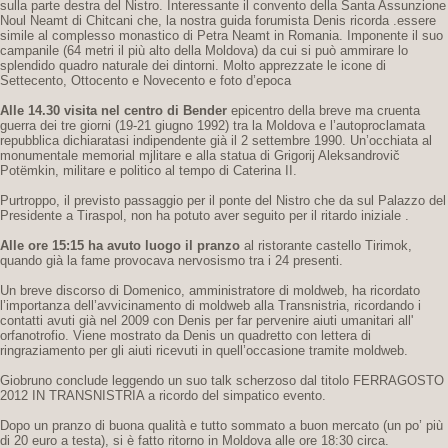
sulla parte destra del Nistro. Interessante il convento della Santa Assunzione
Noul Neamt di Chitcani che, la nostra guida forumista Denis ricorda .essere
simile al complesso monastico di Petra Neamt in Romania. Imponente il suo
campanile (64 metri il più alto della Moldova) da cui si può ammirare lo
splendido quadro naturale dei dintorni. Molto apprezzate le icone di
Settecento, Ottocento e Novecento e foto d’epoca
Alle 14.30 visita nel centro di Bender
epicentro della breve ma cruenta
guerra dei tre giorni (19-21 giugno 1992) tra la Moldova e l’autoproclamata
repubblica dichiaratasi indipendente già il 2 settembre 1990. Un’occhiata al
monumentale memorial mjlitare e alla statua di Grigorij Aleksandrovič
Potëmkin, militare e politico al tempo di Caterina II.
Purtroppo, il previsto passaggio per il ponte del Nistro che da sul Palazzo del
Presidente a Tiraspol, non ha potuto aver seguito per il ritardo iniziale .
Alle ore 15:15 ha avuto luogo il pranzo
al ristorante castello Tirimok,
quando già la fame provocava nervosismo tra i 24 presenti.
Un breve discorso di Domenico, amministratore di moldweb, ha ricordato
l’importanza dell’avvicinamento di moldweb alla Transnistria, ricordando i
contatti avuti già nel 2009 con Denis per far pervenire aiuti umanitari all'
orfanotrofio. Viene mostrato da Denis un quadretto con lettera di
ringraziamento per gli aiuti ricevuti in quell’occasione tramite moldweb.
Giobruno conclude leggendo un suo talk scherzoso dal titolo FERRAGOSTO
2012 IN TRANSNISTRIA a ricordo del simpatico evento.
Dopo un pranzo di buona qualità e tutto sommato a buon mercato (un po’ più
di 20 euro a testa), si è fatto ritorno in Moldova alle ore 18:30 circa.