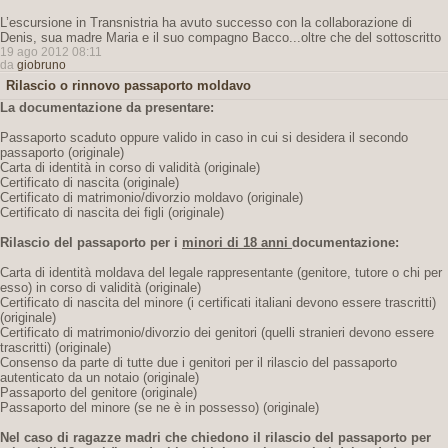
L’escursione in Transnistria ha avuto successo con la collaborazione di
Denis, sua madre Maria e il suo compagno Bacco...oltre che del sottoscritto
19 ago 2012 08:11
da
giobruno
Rilascio o rinnovo passaporto moldavo
La documentazione da presentare:
Passaporto scaduto oppure valido in caso in cui si desidera il secondo
passaporto (originale)
Carta di identità in corso di validità (originale)
Certificato di nascita (originale)
Certificato di matrimonio/divorzio moldavo (originale)
Certificato di nascita dei figli (originale)
Rilascio del passaporto per i
minori di 18 anni
documentazione:
Carta di identità moldava del legale rappresentante (genitore, tutore o chi per
esso) in corso di validità (originale)
Certificato di nascita del minore (i certificati italiani devono essere trascritti)
(originale)
Certificato di matrimonio/divorzio dei genitori (quelli stranieri devono essere
trascritti) (originale)
Consenso da parte di tutte due i genitori per il rilascio del passaporto
autenticato da un notaio (originale)
Passaporto del genitore (originale)
Passaporto del minore (se ne è in possesso) (originale)
Nel caso di ragazze madri che chiedono il rilascio del passaporto per