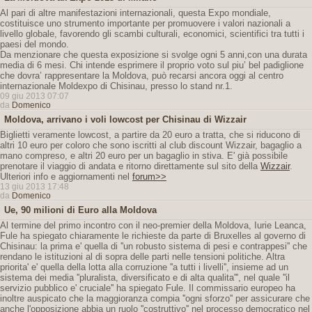
Al pari di altre manifestazioni internazionali, questa Expo mondiale,
costituisce uno strumento importante per promuovere i valori nazionali a
livello globale, favorendo gli scambi culturali, economici, scientifici tra tutti i
paesi del mondo.
Da menzionare che questa exposizione si svolge ogni 5 anni,con una durata
media di 6 mesi. Chi intende esprimere il proprio voto sul piu’ bel padiglione
che dovra’ rappresentare la Moldova, può recarsi ancora oggi al centro
internazionale Moldexpo di Chisinau, presso lo stand nr.1.
09 giu 2013 07:07
da
Domenico
Moldova, arrivano i voli lowcost per Chisinau di Wizzair
Biglietti veramente lowcost, a partire da 20 euro a tratta, che si riducono di
altri 10 euro per coloro che sono iscritti al club discount Wizzair, bagaglio a
mano compreso, e altri 20 euro per un bagaglio in stiva. E' già possibile
prenotare il viaggio di andata e ritorno direttamente sul sito della
Wizzair
.
Ulteriori info e aggiornamenti nel
forum>>
13 giu 2013 17:48
da
Domenico
Ue, 90 milioni di Euro alla Moldova
Al termine del primo incontro con il neo-premier della Moldova, Iurie Leanca,
Fule ha spiegato chiaramente le richieste da parte di Bruxelles al governo di
Chisinau: la prima e' quella di ''un robusto sistema di pesi e contrappesi'' che
rendano le istituzioni al di sopra delle parti nelle tensioni politiche. Altra
priorita' e' quella della lotta alla corruzione ''a tutti i livelli'', insieme ad un
sistema dei media ''pluralista, diversificato e di alta qualita''', nel quale ''il
servizio pubblico e' cruciale'' ha spiegato Fule. Il commissario europeo ha
inoltre auspicato che la maggioranza compia ''ogni sforzo'' per assicurare che
anche l'opposizione abbia un ruolo ''costruttivo'' nel processo democratico nel