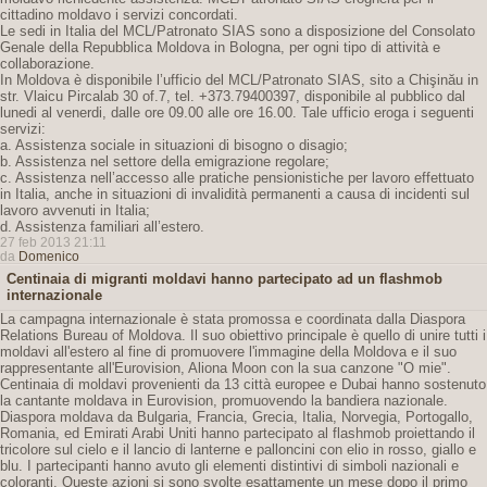
cittadino moldavo i servizi concordati.
Le sedi in Italia del MCL/Patronato SIAS sono a disposizione del Consolato
Genale della Repubblica Moldova in Bologna, per ogni tipo di attività e
collaborazione.
In Moldova è disponibile l’ufficio del MCL/Patronato SIAS, sito a Chişinău in
str. Vlaicu Pircalab 30 of.7, tel. +373.79400397, disponibile al pubblico dal
lunedi al venerdi, dalle ore 09.00 alle ore 16.00. Tale ufficio eroga i seguenti
servizi:
a. Assistenza sociale in situazioni di bisogno o disagio;
b. Assistenza nel settore della emigrazione regolare;
c. Assistenza nell’accesso alle pratiche pensionistiche per lavoro effettuato
in Italia, anche in situazioni di invalidità permanenti a causa di incidenti sul
lavoro avvenuti in Italia;
d. Assistenza familiari all’estero.
27 feb 2013 21:11
da
Domenico
Centinaia di migranti moldavi hanno partecipato ad un flashmob
internazionale
La campagna internazionale è stata promossa e coordinata dalla Diaspora
Relations Bureau of Moldova. Il suo obiettivo principale è quello di unire tutti i
moldavi all'estero al fine di promuovere l'immagine della Moldova e il suo
rappresentante all'Eurovision, Aliona Moon con la sua canzone "O mie".
Centinaia di moldavi provenienti da 13 città europee e Dubai hanno sostenuto
la cantante moldava in Eurovision, promuovendo la bandiera nazionale.
Diaspora moldava da Bulgaria, Francia, Grecia, Italia, Norvegia, Portogallo,
Romania, ed Emirati Arabi Uniti hanno partecipato al flashmob proiettando il
tricolore sul cielo e il lancio di lanterne e palloncini con elio in rosso, giallo e
blu. I partecipanti hanno avuto gli elementi distintivi di simboli nazionali e
coloranti. Queste azioni si sono svolte esattamente un mese dopo il primo