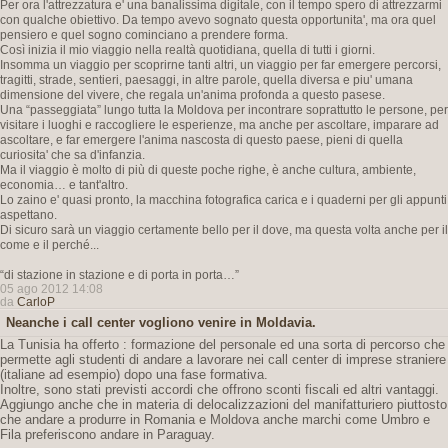
Per ora l'attrezzatura e' una banalissima digitale, con il tempo spero di attrezzarmi
con qualche obiettivo. Da tempo avevo sognato questa opportunita', ma ora quel
pensiero e quel sogno cominciano a prendere forma.
Così inizia il mio viaggio nella realtà quotidiana, quella di tutti i giorni.
Insomma un viaggio per scoprirne tanti altri, un viaggio per far emergere percorsi,
tragitti, strade, sentieri, paesaggi, in altre parole, quella diversa e piu' umana
dimensione del vivere, che regala un'anima profonda a questo pasese.
Una “passeggiata” lungo tutta la Moldova per incontrare soprattutto le persone, per
visitare i luoghi e raccogliere le esperienze, ma anche per ascoltare, imparare ad
ascoltare, e far emergere l'anima nascosta di questo paese, pieni di quella
curiosita' che sa d'infanzia.
Ma il viaggio è molto di più di queste poche righe, è anche cultura, ambiente,
economia… e tant'altro.
Lo zaino e' quasi pronto, la macchina fotografica carica e i quaderni per gli appunti
aspettano.
Di sicuro sarà un viaggio certamente bello per il dove, ma questa volta anche per il
come e il perché...
“di stazione in stazione e di porta in porta…”
05 ago 2012 14:08
da
CarloP
Neanche i call center vogliono venire in Moldavia.
La Tunisia ha offerto : formazione del personale ed una sorta di percorso che
permette agli studenti di andare a lavorare nei call center di imprese straniere
(italiane ad esempio) dopo una fase formativa.
Inoltre, sono stati previsti accordi che offrono sconti fiscali ed altri vantaggi.
Aggiungo anche che in materia di delocalizzazioni del manifatturiero piuttosto
che andare a produrre in Romania e Moldova anche marchi come Umbro e
Fila preferiscono andare in Paraguay.