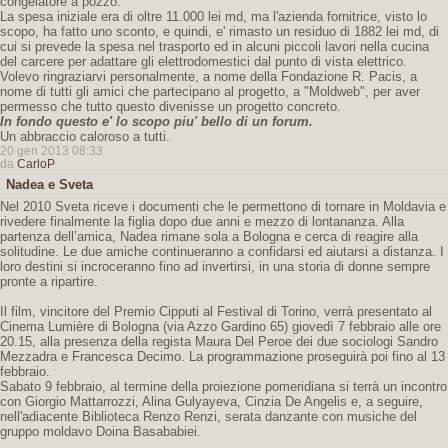
congelatore a pozzo.
La spesa iniziale era di oltre 11.000 lei md, ma l'azienda fornitrice, visto lo
scopo, ha fatto uno sconto, e quindi, e' rimasto un residuo di 1882 lei md, di
cui si prevede la spesa nel trasporto ed in alcuni piccoli lavori nella cucina
del carcere per adattare gli elettrodomestici dal punto di vista elettrico.
Volevo ringraziarvi personalmente, a nome della Fondazione R. Pacis, a
nome di tutti gli amici che partecipano al progetto, a "Moldweb", per aver
permesso che tutto questo divenisse un progetto concreto.
In fondo questo e' lo scopo piu' bello di un forum.
Un abbraccio caloroso a tutti.
20 gen 2013 08:33
da
CarloP
Nadea e Sveta
Nel 2010 Sveta riceve i documenti che le permettono di tornare in Moldavia e
rivedere finalmente la figlia dopo due anni e mezzo di lontananza. Alla
partenza dell’amica, Nadea rimane sola a Bologna e cerca di reagire alla
solitudine. Le due amiche continueranno a confidarsi ed aiutarsi a distanza. I
loro destini si incroceranno fino ad invertirsi, in una storia di donne sempre
pronte a ripartire.
Il film, vincitore del Premio Cipputi al Festival di Torino, verrà presentato al
Cinema Lumière di Bologna (via Azzo Gardino 65) giovedì 7 febbraio alle ore
20.15, alla presenza della regista Maura Del Peroe dei due sociologi Sandro
Mezzadra e Francesca Decimo. La programmazione proseguirà poi fino al 13
febbraio.
Sabato 9 febbraio, al termine della proiezione pomeridiana si terrà un incontro
con Giorgio Mattarrozzi, Alina Gulyayeva, Cinzia De Angelis e, a seguire,
nell'adiacente Biblioteca Renzo Renzi, serata danzante con musiche del
gruppo moldavo Doina Basababiei.