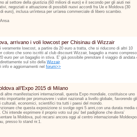
o al settore della giustizia (60 milioni di euro) e il secondo per gli aiuti nei
tivi, negoziati e attuazione di possibili nuovi accordi fra Ue e Moldova (30
 di euro), inclusa un'intesa per un'area commerciale di libero scambio.
 Ansa
va, arrivano i voli lowcost per Chisinau di Wizzair
ti veramente lowcost, a partire da 20 euro a tratta, che si riducono di altri 10
er coloro che sono iscritti al club discount Wizzair, bagaglio a mano compreso
 20 euro per un bagaglio in stiva. E' già possibile prenotare il viaggio di andata 
 direttamente sul sito della
Wizzair
.
ri info e aggiornamenti nel
forum>>
ldova all'Expo 2015 di Milano
 di altre manifestazioni internazionali, questa Expo mondiale, costituisce uno
to importante per promuovere i valori nazionali a livello globale, favorendo gl
culturali, economici, scientifici tra tutti i paesi del mondo.
zionare che questa exposizione si svolge ogni 5 anni,con una durata media d
 Chi intende esprimere il proprio voto sul piu’ bel padiglione che dovra’
sentare la Moldova, può recarsi ancora oggi al centro internazionale Moldexpo
u, presso lo stand nr.1.