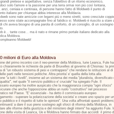
grandi pretese e aspettative, senza l'obiettivo di un ritorno economico,
doci solo l'amore e la passione per una terra ormai non più così lontana,
 anzi, ceniaia e centinaia, di persone hanno fatto di Moldweb il punto di
ento italiano per chiunque abbia interesse alla Moldavia.
dweb sono nate amicizie con legami più o meno stretti, sono cresciute coppi
esso sono state accompagnate fino al fatidico si. Moldweb è riuscito a stare 
di chi aveva bisogno di una parola di conforto, di un consiglio, di un sostegno
to.
b è… tante cose… ma è nato e rimane primo portale italiano dedicato alla
lica Moldova.
compleanno Moldweb!
0 milioni di Euro alla Moldova
mine del primo incontro con il neo-premier della Moldova, Iurie Leanca, Fule ha
o chiaramente le richieste da parte di Bruxelles al governo di Chisinau: la pr
la di ''un robusto sistema di pesi e contrappesi'' che rendano le istituzioni al di
elle parti nelle tensioni politiche. Altra priorita' e' quella della lotta alla
one ''a tutti i livelli'', insieme ad un sistema dei media ''pluralista, diversificato 
 qualita''', nel quale ''il servizio pubblico e' cruciale'' ha spiegato Fule. Il
sario europeo ha inoltre auspicato che la maggioranza compia ''ogni sforzo''
icurare che anche l'opposizione abbia un ruolo ''costruttivo'' nel processo
atico nel Paese. ''E' essenziale - ha detto il commissario europeo
argamento - superare la polarizzazione della societa' e creare uno spazio per u
to pubblico e il rispetto di tutte le opinioni''. Una volta affrontati questi problemi
continuerà' a dare il suo pieno sostegno agli sforzi di riforma della Moldova, in
lare alle riforme della giustizia e del ministero degli interni'' ha aggiunto Fule. I
one della visita di Leanca, Ue e Moldova hanno firmato due accordi: il primo d