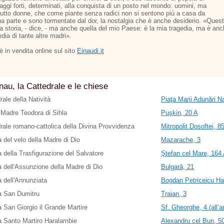
aggi forti, determinati, alla conquista di un posto nel mondo: uomini, ma
tutto donne, che come piante senza radici non si sentono piú a casa da
a parte e sono tormentate dal dor, la nostalgia che è anche desiderio. «Ques
ia storia, - dice, - ma anche quella del mio Paese: è la mia tragedia, ma è an
edia di tante altre madri».
o è in vendita online sul sito
Einaudi.it
nau, la Cattedrale e le chiese
rale della Natività
Piaţa Marii Adunări Na
Madre Teodora di Sihla
Puşkin, 20 A
rale romano-cattolica della Divina Provvidenza
Mitropolit Dosoftei, 8
 del velo della Madre di Dio
Mazarache, 3
 della Trasfigurazione del Salvatore
Ştefan cel Mare, 164 A
 dell'Assunzione della Madre di Dio
Bulgară, 21
 dell'Annunziata
Bogdan Petriceicu Ha
a San Dumitru
Traian, 3
 San Giorgio il Grande Martire
Sf. Gheorghe, 4 (all’a
 Santo Martiro Haralambie
Alexandru cel Bun, 5