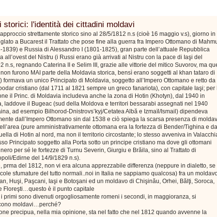
 storici: l'identità dei cittadini moldavi
approccio strettamente storico sino al 28/5/1812 n.s (cioè 16 maggio v.s), giorno in
siglato a Bucarest il Trattato che pose fine alla guerra fra Impero Ottomano di Mahm
8-1839) e Russia di Alessandro I (1801-1825), gran parte dell’attuale Repubblica
 all’ovest del Nistru (i Russi erano già arrivati al Nistru con la pace di Iaşi del
2 n.s, regnando Caterina II e Selim III, grazie alle vittorie del mitico Suvorov, ma qu
ri non furono MAI parte della Moldavia storica, bensì erano soggetti al khan tataro di
 formava un unico Principato di Moldavia, soggetto all’Impero Ottomano e retto da
odar cristiano (dal 1711 al 1821 sempre un greco fanariota), con capitale Iaşi; per 
one il Princ. di Moldavia includeva anche la zona di Hotin (Khotyn), dal 1940 in
, laddove il Bugeac (sud della Moldova e territori bessarabi assegnati nel 1940
aina, ad esempio Bilhorod-Dnistrovs’kyj/Cetatea Albă e Izmaïl/Ismail) dipendeva
mente dall’Impero Ottomano sin dal 1538 e ciò spiega la scarsa presenza di moldav
nell’area (pure amministrativamente ottomana era la fortezza di Bender/Tighina e da
ella di Hotin al nord, ma non il territorio circostante; lo stesso avveniva in Valacchi
so Principato soggetto alla Porta sotto un principe cristiano ma dove gli ottomani
ero per sé le fortezze di Turnu Severin, Giurgiu e Brăila, sino al Trattato di
poli/Edirne del 14/9/1829 n.s).
 prma del 1812, non vi era alcuna apprezzabile differenza (neppure in dialetto, se
cole sfumature del tutto normali..noi in Italia ne sappiamo qualcosa) fra un moldav
n, Huşi, Paşcani, Iaşi e Botoşani ed un moldavo di Chişinău, Orhei, Bălţi, Soroca,
 Floreşti…questo è il punto capitale
i primi sono divenuti orgogliosamente romeni i secondi, in maggioranza, si
scono moldavi…perché?
one precipua, nella mia opinione, sta nel fatto che nel 1812 quando avvenne la