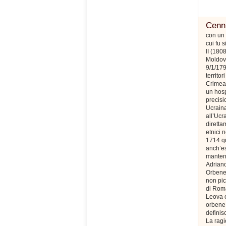
Cenni
con un 
cui fu 
II (180
Moldova
9/1/179
territo
Crimea)
un hosp
precisi
Ucraina
all’Ucr
diretta
etnici 
1714 qu
anch’es
mantenn
Adriano
Orbene,
non pic
di Roma
Leova e
orbene 
defini
La ragi