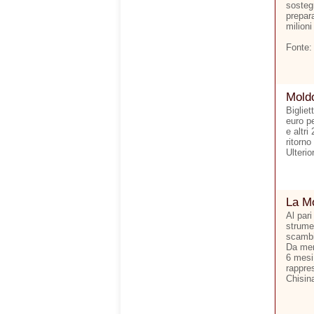
sostegn
prepara
milioni
Fonte:
Moldo
Bigliet
euro p
e altri
ritorno
Ulterio
La Mo
Al pari
strumen
scambi 
Da men
6 mesi.
rappre
Chisina