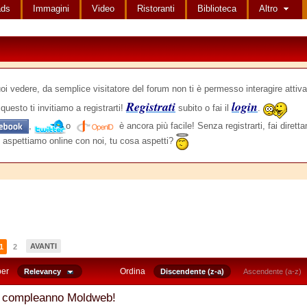
ads
Immagini
Video
Ristoranti
Biblioteca
Altro
edere, da semplice visitatore del forum non ti è permesso interagire attiva
Registrati
login
questo ti invitiamo a registrarti!
subito o fai il
.
,
o
è ancora più facile! Senza registrarti, fai dirett
 aspettiamo online con noi, tu cosa aspetti?
AVANTI
1
2
per
Ordina
Relevancy
Discendente (z-a)
Ascendente (a-z)
 compleanno Moldweb!