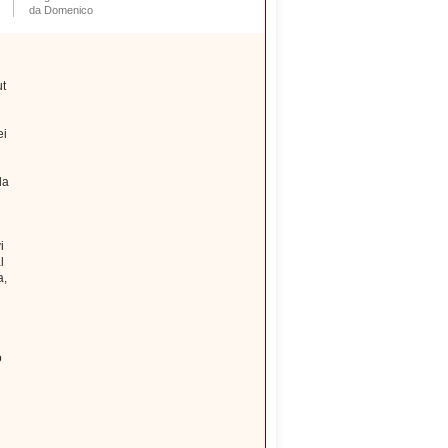
da Domenico
ut
ei
la
i
l
a,
o