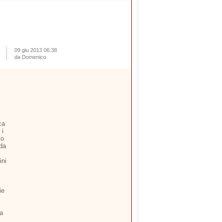
09 giu 2013 06:38
da Domenico
i
ca
 i
io
 da
ini
ie
ia