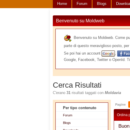
Home
Forum
Blogs
Downlo
Benvenuto su Moldweb
Benvenuto su Moldweb. Come puoi v
parte di questo meraviglioso posto, per 
Se poi hai un account
,
Google, Facebook, Twitter o OpenId. Ti
Cerca Risultati
C'erano
31
risultati taggati con
Moldavia
Pagine
Per tipo contenuto
Ordina 
Forum
Blogs
Buon