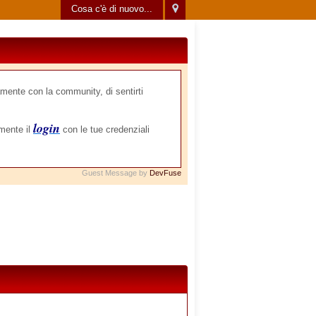
Cosa c'è di nuovo...
mente con la community, di sentirti
login
amente il
con le tue credenziali
Guest Message by
DevFuse