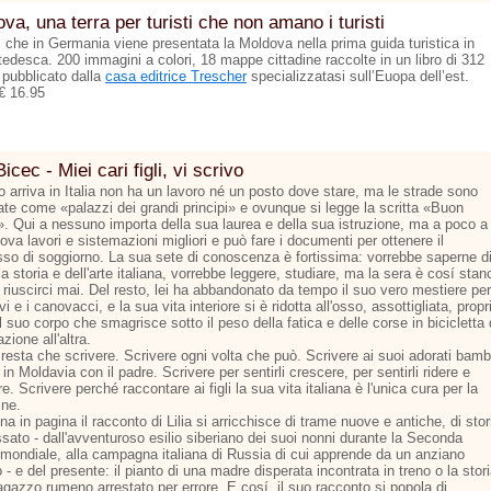
va, una terra per turisti che non amano i turisti
ì che in Germania viene presentata la Moldova nella prima guida turistica in
tedesca. 200 immagini a colori, 18 mappe cittadine raccolte in un libro di 312
 pubblicato dalla
casa editrice Trescher
specializzatasi sull’Euopa dell’est.
€ 16.95
Bicec - Miei cari figli, vi scrivo
 arriva in Italia non ha un lavoro né un posto dove stare, ma le strade sono
nate come «palazzi dei grandi principi» e ovunque si legge la scritta «Buon
». Qui a nessuno importa della sua laurea e della sua istruzione, ma a poco a
ova lavori e sistemazioni migliori e può fare i documenti per ottenere il
so di soggiorno. La sua sete di conoscenza è fortissima: vorrebbe saperne d
la storia e dell'arte italiana, vorrebbe leggere, studiare, ma la sera è cosí stan
riuscirci mai. Del resto, lei ha abbandonato da tempo il suo vero mestiere per
vi e i canovacci, e la sua vita interiore si è ridotta all'osso, assottigliata, propr
 suo corpo che smagrisce sotto il peso della fatica e delle corse in bicicletta
azione all'altra.
resta che scrivere. Scrivere ogni volta che può. Scrivere ai suoi adorati bamb
 in Moldavia con il padre. Scrivere per sentirli crescere, per sentirli ridere e
e. Scrivere perché raccontare ai figli la sua vita italiana è l'unica cura per la
ine.
na in pagina il racconto di Lilia si arricchisce di trame nuove e antiche, di stor
sato - dall'avventuroso esilio siberiano dei suoi nonni durante la Seconda
 mondiale, alla campagna italiana di Russia di cui apprende da un anziano
 - e del presente: il pianto di una madre disperata incontrata in treno o la stor
agazzo rumeno arrestato per errore. E cosí, il suo racconto si popola di