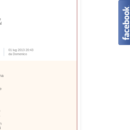
e
al
01 lug 2013 20:43
da Domenico
ima
e
n
,
n
i