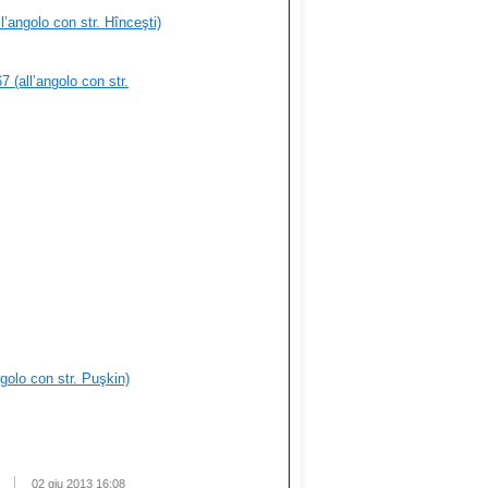
l’angolo con str. Hînceşti)
 (all’angolo con str.
ngolo con str. Puşkin)
02 giu 2013 16:08