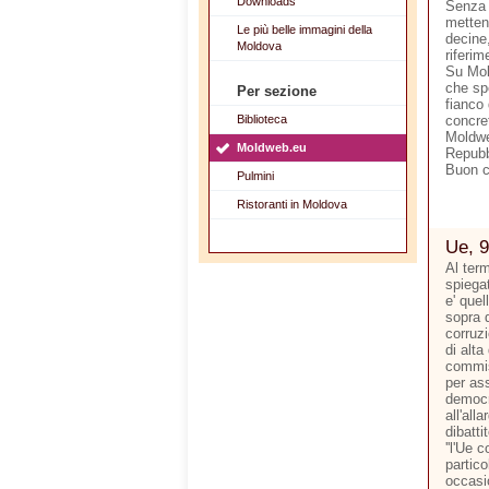
Downloads
Senza 
metten
Le più belle immagini della
decine,
Moldova
riferim
Su Mol
che sp
Per sezione
fianco 
Biblioteca
concre
Moldwe
Moldweb.eu
Repubb
Buon 
Pulmini
Ristoranti in Moldova
Ue, 9
Al ter
spiegat
e' quel
sopra d
corruzi
di alta
commis
per ass
democr
all'all
dibatti
''l'Ue 
partico
occasi