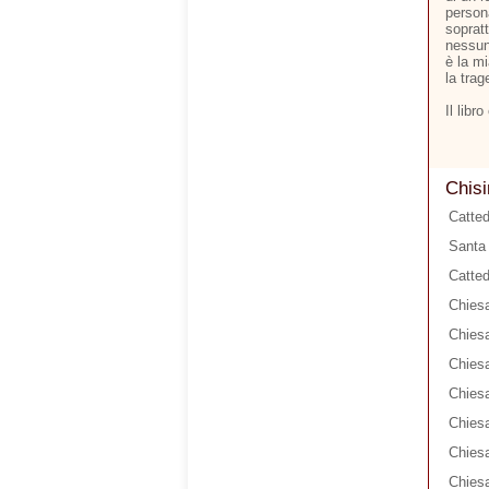
person
soprat
nessun
è la m
la trag
Il libr
Chisi
Catted
Santa 
Catted
Chiesa
Chiesa
Chiesa
Chiesa
Chies
Chiesa
Chiesa