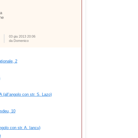
ta
che
03 giu 2013 20:06
da Domenico
ţionale, 2
5
 (all’angolo con str. S. Lazo)
şdeu, 10
ngolo con str. A. Iancu)
0