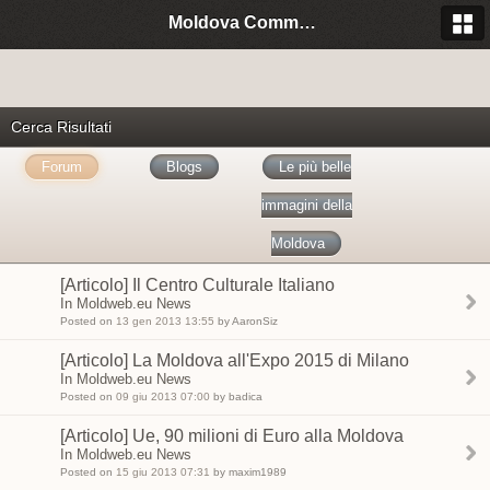
Moldova Community Italia
Cerca Risultati
Forum
Blogs
Le più belle
immagini della
Moldova
[Articolo] Il Centro Culturale Italiano
In Moldweb.eu News
Posted on
13 gen 2013 13:55
by AaronSiz
[Articolo] La Moldova all'Expo 2015 di Milano
In Moldweb.eu News
Posted on
09 giu 2013 07:00
by badica
[Articolo] Ue, 90 milioni di Euro alla Moldova
In Moldweb.eu News
Posted on
15 giu 2013 07:31
by maxim1989