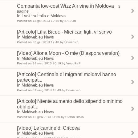
Compania low-cost Wizz Air vine în Moldova
3
pagine
In I voli tra Italia e Moldova
Posted on
13 giu 2013 10:10
by SAILOR
[Articolo] Lilia Bicec - Miei cari figli, vi scrivo
In Moldweb.eu News
Posted on
03 giu 2013 17:48
by Domenico
[Video] Aliona Moon - O mie (Diaspora version)
In Moldweb.eu News
Posted on
14 mag 2013 20:19
by VeronikaP
[Articolo] Centinaia di migranti moldavi hanno
partecipat...
In Moldweb.eu News
Posted on
01 mag 2013 13:49
by Domenico
[Articolo] Niente aumento dello stipendio minimo
obbligat...
In Moldweb.eu News
Posted on
12 gen 2013 11:36
by Stefan Braila
[Video] Le cantine di Cricova
In Moldweb.eu News