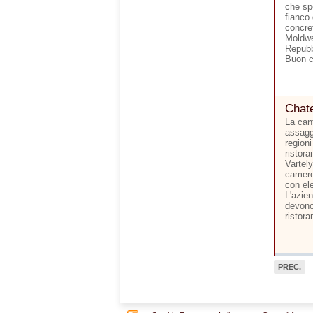
che sp
fianco 
concre
Moldwe
Repubb
Buon 
Chate
La cant
assagg
region
ristora
Vartel
camere
con el
L'azie
devono
ristora
PREC.