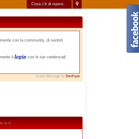
Cosa c'è di nuovo...
mente con la community, di sentirti
login
amente il
con le tue credenziali
Guest Message by
DevFuse
e (a-z)