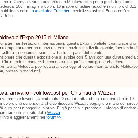
ì che in Germania viene presentata la Moldova nella prima guida turistica in
tedesca. 200 immagini a colori, 18 mappe cittadine raccolte in un libro di 312
 pubblicato dalla
casa editrice Trescher
specializzatasi sull’Euopa dell’est.
€ 16.95
ldova all'Expo 2015 di Milano
 di altre manifestazioni internazionali, questa Expo mondiale, costituisce uno
to importante per promuovere i valori nazionali a livello globale, favorendo gl
culturali, economici, scientifici tra tutti i paesi del mondo.
zionare che questa exposizione si svolge ogni 5 anni,con una durata media d
 Chi intende esprimere il proprio voto sul piu’ bel padiglione che dovra’
sentare la Moldova, può recarsi ancora oggi al centro internazionale Moldexpo
u, presso lo stand nr.1.
va, arrivano i voli lowcost per Chisinau di Wizzair
ti veramente lowcost, a partire da 20 euro a tratta, che si riducono di altri 10
er coloro che sono iscritti al club discount Wizzair, bagaglio a mano compreso
 20 euro per un bagaglio in stiva. E' già possibile prenotare il viaggio di andata 
 direttamente sul sito della
Wizzair
.
ri info e aggiornamenti nel
forum>>