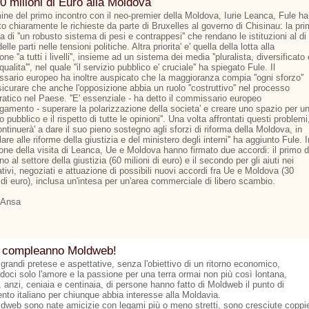
0 milioni di Euro alla Moldova
mine del primo incontro con il neo-premier della Moldova, Iurie Leanca, Fule ha
o chiaramente le richieste da parte di Bruxelles al governo di Chisinau: la pr
la di ''un robusto sistema di pesi e contrappesi'' che rendano le istituzioni al di
elle parti nelle tensioni politiche. Altra priorita' e' quella della lotta alla
one ''a tutti i livelli'', insieme ad un sistema dei media ''pluralista, diversificato 
 qualita''', nel quale ''il servizio pubblico e' cruciale'' ha spiegato Fule. Il
sario europeo ha inoltre auspicato che la maggioranza compia ''ogni sforzo''
icurare che anche l'opposizione abbia un ruolo ''costruttivo'' nel processo
atico nel Paese. ''E' essenziale - ha detto il commissario europeo
argamento - superare la polarizzazione della societa' e creare uno spazio per u
to pubblico e il rispetto di tutte le opinioni''. Una volta affrontati questi problemi
continuerà' a dare il suo pieno sostegno agli sforzi di riforma della Moldova, in
lare alle riforme della giustizia e del ministero degli interni'' ha aggiunto Fule. I
one della visita di Leanca, Ue e Moldova hanno firmato due accordi: il primo d
o al settore della giustizia (60 milioni di euro) e il secondo per gli aiuti nei
tivi, negoziati e attuazione di possibili nuovi accordi fra Ue e Moldova (30
 di euro), inclusa un'intesa per un'area commerciale di libero scambio.
 Ansa
 compleanno Moldweb!
grandi pretese e aspettative, senza l'obiettivo di un ritorno economico,
doci solo l'amore e la passione per una terra ormai non più così lontana,
 anzi, ceniaia e centinaia, di persone hanno fatto di Moldweb il punto di
ento italiano per chiunque abbia interesse alla Moldavia.
dweb sono nate amicizie con legami più o meno stretti, sono cresciute coppi