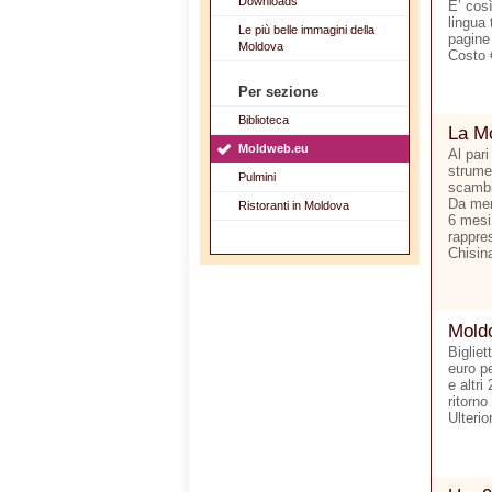
Downloads
E’ cos
lingua 
Le più belle immagini della
pagine
Moldova
Costo 
Per sezione
Biblioteca
La Mo
Moldweb.eu
Al pari
strumen
Pulmini
scambi 
Da men
Ristoranti in Moldova
6 mesi.
rappre
Chisina
Moldo
Bigliet
euro p
e altri
ritorno
Ulterio