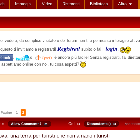
ads
Immagini
Video
Ristoranti
Biblioteca
Altro
edere, da semplice visitatore del forum non ti è permesso interagire attiva
Registrati
login
questo ti invitiamo a registrarti!
subito o fai il
.
,
o
è ancora più facile! Senza registrarti, fai dirett
 aspettiamo online con noi, tu cosa aspetti?
Pagine
1
2
per
Ordina
Allow Comments?
Discendente (z-a)
Ascendent
va, una terra per turisti che non amano i turisti