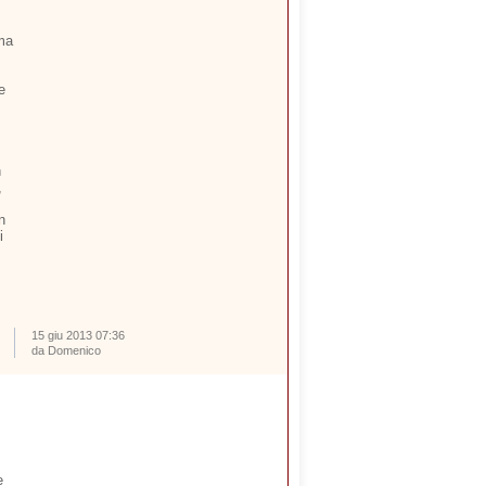
ima
e
n
,
n
i
15 giu 2013 07:36
da Domenico
e