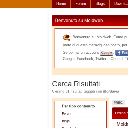
Home
Forum
Blogs
Downlo
Benvenuto su Moldweb
Benvenuto su Moldweb. Come puoi v
parte di questo meraviglioso posto, per 
Se poi hai un account
,
Google, Facebook, Twitter o OpenId. Ti
Cerca Risultati
C'erano
31
risultati taggati con
Moldavia
PREC.
Per tipo contenuto
Ordina 
Forum
Blogs
Moldo