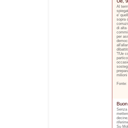
Ue, 9
Al ter
spiegat
e' quel
sopra d
corruzi
di alta
commis
per ass
democr
all'all
dibatti
''l'Ue 
partico
occasi
sostegn
prepara
milioni
Fonte:
Buon
Senza 
metten
decine,
riferim
Su Mol