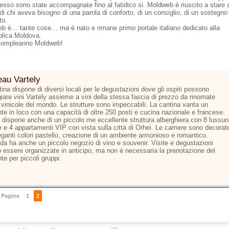
esso sono state accompagnate fino al fatidico si. Moldweb è riuscito a stare 
di chi aveva bisogno di una parola di conforto, di un consiglio, di un sostegno
to.
b è… tante cose… ma è nato e rimane primo portale italiano dedicato alla
lica Moldova.
compleanno Moldweb!
au Vartely
ina dispone di diversi locali per le degustazioni dove gli ospiti possono
iare vini Vartely assieme a vini della stessa fascia di prezzo da rinomate
i vinicole del mondo. Le strutture sono impeccabili. La cantina vanta un
nte in loco con una capacità di oltre 250 posti e cucina nazionale e francese.
y dispone anche di un piccolo me eccellente struttura alberghiera con 8 lussu
 e 4 appartamenti VIP con vista sulla città di Orhei. Le camere sono decorat
eganti colori pastello, creazione di un ambiente armonioso e romantico.
nda ha anche un piccolo negozio di vino e souvenir. Visite e degustazioni
 essere organizzate in anticipo, ma non è necessaria la prenotazione del
nte per piccoli gruppi.
Pagine
1
2