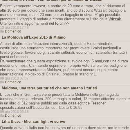
Biglietti veramente lowcost, a partire da 20 euro a tratta, che si riducono di
altri 10 euro per coloro che sono iscritti al club discount Wizzair, bagaglio a
mano compreso, e altri 20 euro per un bagaglio in stiva. E' già possibile
prenotare il viaggio di andata e ritorno direttamente sul sito della
Wizzair
.
Ulteriori info e aggiornamenti nel
forum>>
13 giu 2013 17:48
da
Domenico
La Moldova all'Expo 2015 di Milano
Al pari di altre manifestazioni internazionali, questa Expo mondiale,
costituisce uno strumento importante per promuovere i valori nazionali a
livello globale, favorendo gli scambi culturali, economici, scientifici tra tutti i
paesi del mondo.
Da menzionare che questa exposizione si svolge ogni 5 anni,con una durata
media di 6 mesi. Chi intende esprimere il proprio voto sul piu’ bel padiglione
che dovra’ rappresentare la Moldova, può recarsi ancora oggi al centro
internazionale Moldexpo di Chisinau, presso lo stand nr.1.
09 giu 2013 07:07
da
Domenico
Moldova, una terra per turisti che non amano i turisti
E’ così che in Germania viene presentata la Moldova nella prima guida
turistica in lingua tedesca. 200 immagini a colori, 18 mappe cittadine raccolte
in un libro di 312 pagine pubblicato dalla
casa editrice Trescher
specializzatasi sull’Euopa dell’est. Costo € 16.95
09 giu 2013 06:38
da
Domenico
Lilia Bicec - Miei cari figli, vi scrivo
Quando arriva in Italia non ha un lavoro né un posto dove stare, ma le strade