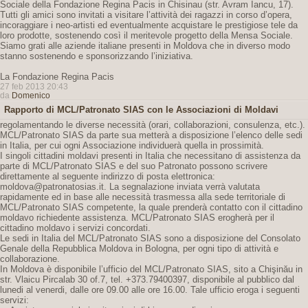
Sociale della Fondazione Regina Pacis in Chisinau (str. Avram Iancu, 17).
Tutti gli amici sono invitati a visitare l’attività dei ragazzi in corso d’opera,
incoraggiare i neo-artisti ed eventualmente acquistare le prestigiose tele da
loro prodotte, sostenendo così il meritevole progetto della Mensa Sociale.
Siamo grati alle aziende italiane presenti in Moldova che in diverso modo
stanno sostenendo e sponsorizzando l’iniziativa.
La Fondazione Regina Pacis
27 feb 2013 20:43
da
Domenico
Rapporto di MCL/Patronato SIAS con le Associazioni di Moldavi
regolamentando le diverse necessità (orari, collaborazioni, consulenza, etc.).
MCL/Patronato SIAS da parte sua metterà a disposizione l’elenco delle sedi
in Italia, per cui ogni Associazione individuerà quella in prossimità.
I singoli cittadini moldavi presenti in Italia che necessitano di assistenza da
parte di MCL/Patronato SIAS e del suo Patronato possono scrivere
direttamente al seguente indirizzo di posta elettronica:
moldova@patronatosias.it. La segnalazione inviata verrà valutata
rapidamente ed in base alle necessità trasmessa alla sede territoriale di
MCL/Patronato SIAS competente, la quale prenderà contatto con il cittadino
moldavo richiedente assistenza. MCL/Patronato SIAS erogherà per il
cittadino moldavo i servizi concordati.
Le sedi in Italia del MCL/Patronato SIAS sono a disposizione del Consolato
Genale della Repubblica Moldova in Bologna, per ogni tipo di attività e
collaborazione.
In Moldova è disponibile l’ufficio del MCL/Patronato SIAS, sito a Chişinău in
str. Vlaicu Pircalab 30 of.7, tel. +373.79400397, disponibile al pubblico dal
lunedi al venerdi, dalle ore 09.00 alle ore 16.00. Tale ufficio eroga i seguenti
servizi: