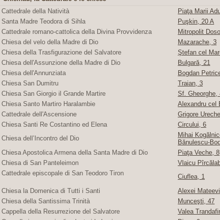
Cattedrale della Natività
Piaţa Marii Adu
Santa Madre Teodora di Sihla
Puşkin, 20 A
Cattedrale romano-cattolica della Divina Provvidenza
Mitropolit Doso
Chiesa del velo della Madre di Dio
Mazarache, 3
Chiesa della Trasfigurazione del Salvatore
Ştefan cel Mare
Chiesa dell'Assunzione della Madre di Dio
Bulgară, 21
Chiesa dell'Annunziata
Bogdan Petric
Chiesa San Dumitru
Traian, 3
Chiesa San Giorgio il Grande Martire
Sf. Gheorghe, 4
Chiesa Santo Martiro Haralambie
Alexandru cel 
Cattedrale dell'Ascensione
Grigore Ureche,
Chiesa Santi Re Costantino ed Elena
Circului, 6
Mihai Kogălnice
Chiesa dell’Incontro del Dio
Bănulescu-Bod
Chiesa Apostolica Armena della Santa Madre di Dio
Piaţa Veche, 8
Chiesa di San Panteleimon
Vlaicu Pîrcăla
Cattedrale episcopale di San Teodoro Tiron
Ciuflea, 1
Chiesa la Domenica di Tutti i Santi
Alexei Mateevi
Chiesa della Santissima Trinità
Munceşti, 47
Cappella della Resurrezione del Salvatore
Valea Trandafir