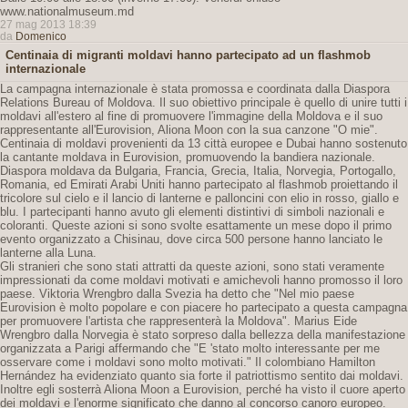
www.nationalmuseum.md
27 mag 2013 18:39
da
Domenico
Centinaia di migranti moldavi hanno partecipato ad un flashmob
internazionale
La campagna internazionale è stata promossa e coordinata dalla Diaspora
Relations Bureau of Moldova. Il suo obiettivo principale è quello di unire tutti i
moldavi all'estero al fine di promuovere l'immagine della Moldova e il suo
rappresentante all'Eurovision, Aliona Moon con la sua canzone "O mie".
Centinaia di moldavi provenienti da 13 città europee e Dubai hanno sostenuto
la cantante moldava in Eurovision, promuovendo la bandiera nazionale.
Diaspora moldava da Bulgaria, Francia, Grecia, Italia, Norvegia, Portogallo,
Romania, ed Emirati Arabi Uniti hanno partecipato al flashmob proiettando il
tricolore sul cielo e il lancio di lanterne e palloncini con elio in rosso, giallo e
blu. I partecipanti hanno avuto gli elementi distintivi di simboli nazionali e
coloranti. Queste azioni si sono svolte esattamente un mese dopo il primo
evento organizzato a Chisinau, dove circa 500 persone hanno lanciato le
lanterne alla Luna.
Gli stranieri che sono stati attratti da queste azioni, sono stati veramente
impressionati da come moldavi motivati ​​e amichevoli hanno promosso il loro
paese. Viktoria Wrengbro dalla Svezia ha detto che "Nel mio paese
Eurovision è molto popolare e con piacere ho partecipato a questa campagna
per promuovere l'artista che rappresenterà la Moldova". Marius Eide
Wrengbro dalla Norvegia è stato sorpreso dalla bellezza della manifestazione
organizzata a Parigi affermando che "E 'stato molto interessante per me
osservare come i moldavi sono molto motivati." Il colombiano Hamilton
Hernández ha evidenziato quanto sia forte il patriottismo sentito dai moldavi.
Inoltre egli sosterrà Aliona Moon a Eurovision, perché ha visto il cuore aperto
dei moldavi e l'enorme significato che danno al concorso canoro europeo.