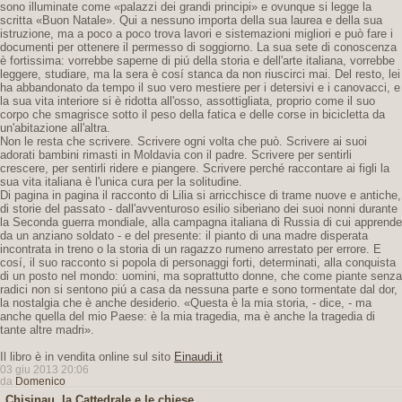
sono illuminate come «palazzi dei grandi principi» e ovunque si legge la
scritta «Buon Natale». Qui a nessuno importa della sua laurea e della sua
istruzione, ma a poco a poco trova lavori e sistemazioni migliori e può fare i
documenti per ottenere il permesso di soggiorno. La sua sete di conoscenza
è fortissima: vorrebbe saperne di piú della storia e dell'arte italiana, vorrebbe
leggere, studiare, ma la sera è cosí stanca da non riuscirci mai. Del resto, lei
ha abbandonato da tempo il suo vero mestiere per i detersivi e i canovacci, e
la sua vita interiore si è ridotta all'osso, assottigliata, proprio come il suo
corpo che smagrisce sotto il peso della fatica e delle corse in bicicletta da
un'abitazione all'altra.
Non le resta che scrivere. Scrivere ogni volta che può. Scrivere ai suoi
adorati bambini rimasti in Moldavia con il padre. Scrivere per sentirli
crescere, per sentirli ridere e piangere. Scrivere perché raccontare ai figli la
sua vita italiana è l'unica cura per la solitudine.
Di pagina in pagina il racconto di Lilia si arricchisce di trame nuove e antiche,
di storie del passato - dall'avventuroso esilio siberiano dei suoi nonni durante
la Seconda guerra mondiale, alla campagna italiana di Russia di cui apprende
da un anziano soldato - e del presente: il pianto di una madre disperata
incontrata in treno o la storia di un ragazzo rumeno arrestato per errore. E
cosí, il suo racconto si popola di personaggi forti, determinati, alla conquista
di un posto nel mondo: uomini, ma soprattutto donne, che come piante senza
radici non si sentono piú a casa da nessuna parte e sono tormentate dal dor,
la nostalgia che è anche desiderio. «Questa è la mia storia, - dice, - ma
anche quella del mio Paese: è la mia tragedia, ma è anche la tragedia di
tante altre madri».
Il libro è in vendita online sul sito
Einaudi.it
03 giu 2013 20:06
da
Domenico
Chisinau, la Cattedrale e le chiese