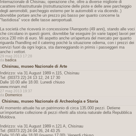
Internazionale di Chisinau, operazione che, oltre a diverse migliorie di
carattere infrastrutturale (ristrutturazione delle piste e delle aree parcheggio
degli aeromobili, parcheggio esterno per le automobili e via dicendo..)
dovrebbe portare anche un prezzo più basso per quanto concerne la
"fastidiosa" voce delle tasse aeroportuali.
La società che riceverà in concessione l'Aeroporto (49 anni), stando alle voci
che circolano in questi giorni, dovrebbe far eseguire (in varie tappe) lavori per
circa 230 mln di euro. Mi aspetto anche un'apertura del mercato per quanto
riguarda l'handling ed il catering poichè la situazione odierna, con i prezzi dei
servizi fuori da ogni logica, sta danneggiando in primis i passeggeri ma
anche i vettori.
29 mag 2013 17:28
da
badica
Chisinau, museo Nazionale di Arte
Indirizzo: via 31 August 1989 n.115, Chisinau
Tel: (00373 22) 24 13 12, 24 17 30
Dalle 10.00 alle 18.00. Lunedi chiuso
www.mnam.md
27 mag 2013 19:37
da
Domenico
Chisinau, museo Nazionale di Archeologia e Storia
Al momento attuale ha un patrimonio di circa 135.000 pezzi. Detiene
un’importante collezione di pezzi riferiti alla storia naturale della Repubblica
Moldova.
Indirizzo: via 31 August 1989 n.121 A, Chisinau
Tel: (00373 22) 24 04 26, 24 43 25
Dalle 10.00 alle 18.00 (inverno 17.00). Venerdi chiuso