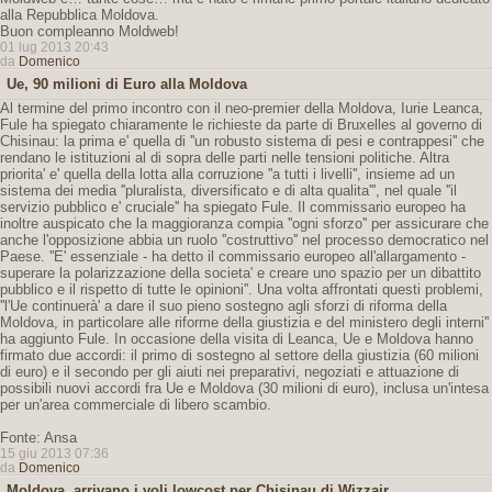
alla Repubblica Moldova.
Buon compleanno Moldweb!
01 lug 2013 20:43
da
Domenico
Ue, 90 milioni di Euro alla Moldova
Al termine del primo incontro con il neo-premier della Moldova, Iurie Leanca,
Fule ha spiegato chiaramente le richieste da parte di Bruxelles al governo di
Chisinau: la prima e' quella di ''un robusto sistema di pesi e contrappesi'' che
rendano le istituzioni al di sopra delle parti nelle tensioni politiche. Altra
priorita' e' quella della lotta alla corruzione ''a tutti i livelli'', insieme ad un
sistema dei media ''pluralista, diversificato e di alta qualita''', nel quale ''il
servizio pubblico e' cruciale'' ha spiegato Fule. Il commissario europeo ha
inoltre auspicato che la maggioranza compia ''ogni sforzo'' per assicurare che
anche l'opposizione abbia un ruolo ''costruttivo'' nel processo democratico nel
Paese. ''E' essenziale - ha detto il commissario europeo all'allargamento -
superare la polarizzazione della societa' e creare uno spazio per un dibattito
pubblico e il rispetto di tutte le opinioni''. Una volta affrontati questi problemi,
''l'Ue continuerà' a dare il suo pieno sostegno agli sforzi di riforma della
Moldova, in particolare alle riforme della giustizia e del ministero degli interni''
ha aggiunto Fule. In occasione della visita di Leanca, Ue e Moldova hanno
firmato due accordi: il primo di sostegno al settore della giustizia (60 milioni
di euro) e il secondo per gli aiuti nei preparativi, negoziati e attuazione di
possibili nuovi accordi fra Ue e Moldova (30 milioni di euro), inclusa un'intesa
per un'area commerciale di libero scambio.
Fonte: Ansa
15 giu 2013 07:36
da
Domenico
Moldova, arrivano i voli lowcost per Chisinau di Wizzair