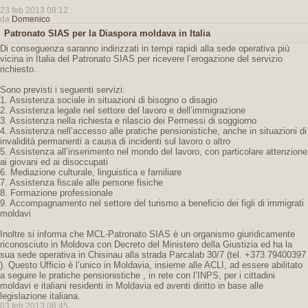
23 feb 2013 08:12
da
Domenico
Patronato SIAS per la Diaspora moldava in Italia
Di conseguenza saranno indirizzati in tempi rapidi alla sede operativa più
vicina in Italia del Patronato SIAS per ricevere l’erogazione del servizio
richiesto.
Sono previsti i seguenti servizi:
1. Assistenza sociale in situazioni di bisogno o disagio
2. Assistenza legale nel settore del lavoro e dell’immigrazione
3. Assistenza nella richiesta e rilascio dei Permessi di soggiorno
4. Assistenza nell’accesso alle pratiche pensionistiche, anche in situazioni di
invalidità permanenti a causa di incidenti sul lavoro o altro
5. Assistenza all’inserimento nel mondo del lavoro, con particolare attenzione
ai giovani ed ai disoccupati
6. Mediazione culturale, linguistica e familiare
7. Assistenza fiscale alle persone fisiche
8. Formazione professionale
9. Accompagnamento nel settore del turismo a beneficio dei figli di immigrati
moldavi
Inoltre si informa che MCL-Patronato SIAS è un organismo giuridicamente
riconosciuto in Moldova con Decreto del Ministero della Giustizia ed ha la
sua sede operativa in Chisinau alla strada Parcalab 30/7 (tel. +373.79400397
). Questo Ufficio è l’unico in Moldavia, insieme alle ACLI, ad essere abilitato
a seguire le pratiche pensionistiche , in rete con l’INPS, per i cittadini
moldavi e italiani residenti in Moldavia ed aventi diritto in base alle
legislazione italiana.
03 feb 2013 08:45