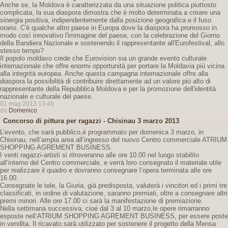
Anche se, la Moldova è caratterizzata da una situazione politica piuttosto
complicata, la sua diaspora dimostra che è molto determinata a creare una
sinergia positiva, indipendentemente dalla posizione geografica e il fuso
orario. C'è qualche altro paese in Europa dove la diaspora ha promosso in
modo così innovativo l'immagine del paese, con la celebrazione del Giorno
della Bandiera Nazionale e sostenendo il rappresentante all'Eurofestival, allo
stesso tempo?
Il popolo moldavo crede che Eurovision sia un grande evento culturale
internazionale che offre enormi opportunità per portare la Moldavia più vicina
alla integrità europea. Anche questa campagna internazionale offre alla
diaspora la possibilità di contribuire direttamente ad un valore più alto di
rappresentante della Repubblica Moldova e per la promozione dell'identità
nazionale e culturale del paese.
01 mag 2013 13:49
da
Domenico
Concorso di pittura per ragazzi - Chisinau 3 marzo 2013
L’evento, che sarà pubblico,è programmato per domenica 3 marzo, in
Chisinau, nell’ampia area all’ingresso del nuovo Centro commerciale ATRIUM
SHOPPING AGREMENT BUSINESS.
I venti ragazzi-artisti si ritroveranno alle ore 10.00 nel luogo stabilito
all’interno del Centro commerciale, e verrà loro consegnato il materiale utile
per realizzare il quadro e dovranno consegnare l’opera terminata alle ore
16.00.
Consegnate le tele, la Giuria, già predisposta, valuterà i vincitori ed i primi tre
classificati, in ordine di valutazione, saranno premiati, oltre a consegnare altri
premi minori. Alle ore 17.00 ci sarà la manifestazione di premiazione.
Nella settimana successiva, cioé dal 3 al 10 marzo,le opere rimarranno
esposte nell’ATRIUM SHOPPING AGREMENT BUSINESS, per essere poste
in vendita. Il ricavato sarà utilizzato per sostenere il progetto della Mensa