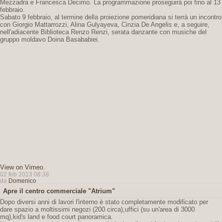
Mezzadra e Francesca Decimo. La programmazione proseguirà poi fino al 13
febbraio.
Sabato 9 febbraio, al termine della proiezione pomeridiana si terrà un incontro
con Giorgio Mattarrozzi, Alina Gulyayeva, Cinzia De Angelis e, a seguire,
nell'adiacente Biblioteca Renzo Renzi, serata danzante con musiche del
gruppo moldavo Doina Basababiei.
View on Vimeo
.
02 feb 2013 08:38
da
Domenico
Apre il centro commerciale "Atrium"
Dopo diversi anni di lavori l'interno è stato completamente modificato per
dare spazio a moltissimi negozi (200 circa),uffici (su un'area di 3000
mq),kid's land e food court panoramica.