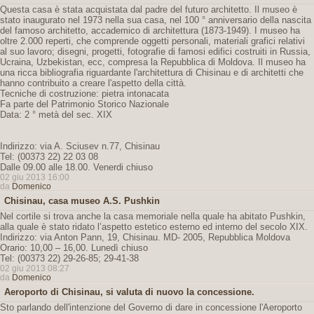
Questa casa è stata acquistata dal padre del futuro architetto. Il museo è
stato inaugurato nel 1973 nella sua casa, nel 100 ° anniversario della nascita
del famoso architetto, accademico di architettura (1873-1949). I museo ha
oltre 2.000 reperti, che comprende oggetti personali, materiali grafici relativi
al suo lavoro; disegni, progetti, fotografie di famosi edifici costruiti in Russia,
Ucraina, Uzbekistan, ecc, compresa la Repubblica di Moldova. Il museo ha
una ricca bibliografia riguardante l'architettura di Chisinau e di architetti che
hanno contribuito a creare l'aspetto della città.
Tecniche di costruzione: pietra intonacata
Fa parte del Patrimonio Storico Nazionale
Data: 2 ° metà del sec. XIX
Indirizzo: via A. Sciusev n.77, Chisinau
Tel: (00373 22) 22 03 08
Dalle 09.00 alle 18.00. Venerdi chiuso
02 giu 2013 16:00
da
Domenico
Chisinau, casa museo A.S. Pushkin
Nel cortile si trova anche la casa memoriale nella quale ha abitato Pushkin,
alla quale è stato ridato l’aspetto estetico esterno ed interno del secolo XIX.
Indirizzo: via Anton Pann, 19, Chisinau. MD- 2005, Repubblica Moldova
Orario: 10,00 – 16,00. Lunedì chiuso
Tel: (00373 22) 29-26-85; 29-41-38
02 giu 2013 08:27
da
Domenico
Aeroporto di Chisinau, si valuta di nuovo la concessione.
Sto parlando dell'intenzione del Governo di dare in concessione l'Aeroporto