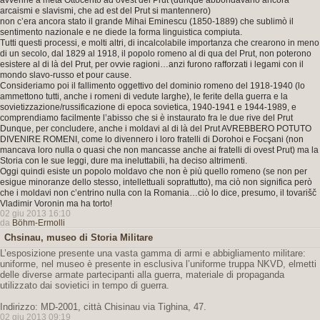
avvenne a metà Ottocento ad ovest del Prut (dunque abbondavano ancora
arcaismi e slavismi, che ad est del Prut si mantennero)
non c’era ancora stato il grande Mihai Eminescu (1850-1889) che sublimò il
sentimento nazionale e ne diede la forma linguistica compiuta.
Tutti questi processi, e molti altri, di incalcolabile importanza che crearono in meno
di un secolo, dal 1829 al 1918, il popolo romeno al di qua del Prut, non poterono
esistere al di là del Prut, per ovvie ragioni…anzi furono rafforzati i legami con il
mondo slavo-russo et pour cause.
Consideriamo poi il fallimento oggettivo del dominio romeno del 1918-1940 (lo
ammettono tutti, anche i romeni di vedute larghe), le ferite della guerra e la
sovietizzazione/russificazione di epoca sovietica, 1940-1941 e 1944-1989, e
comprendiamo facilmente l’abisso che si è instaurato fra le due rive del Prut
Dunque, per concludere, anche i moldavi al di là del Prut AVREBBERO POTUTO
DIVENIRE ROMENI, come lo divennero i loro fratelli di Dorohoi e Focşani (non
mancava loro nulla o quasi che non mancasse anche ai fratelli di ovest Prut) ma la
Storia con le sue leggi, dure ma ineluttabili, ha deciso altrimenti.
Oggi quindi esiste un popolo moldavo che non è più quello romeno (se non per
esigue minoranze dello stesso, intellettuali soprattutto), ma ciò non significa però
che i moldavi non c’entrino nulla con la Romania…ciò lo dice, presumo, il tovarišč
Vladimir Voronin ma ha torto!
02 giu 2013 16:10
da
Böhm-Ermolli
Chsinau, museo di Storia Militare
L’esposizione presente una vasta gamma di armi e abbigliamento militare:
uniforme, nel museo è presente in esclusiva l’uniforme truppa NKVD, elmetti
delle diverse armate partecipanti alla guerra, materiale di propaganda
utilizzato dai sovietici in tempo di guerra.
Indirizzo: MD-2001, città Chisinau via Tighina, 47.
02 giu 2013 09:19