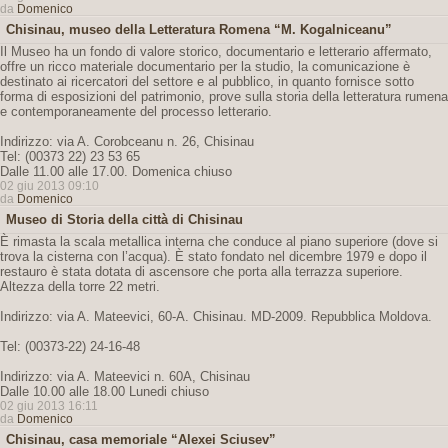
da
Domenico
Chisinau, museo della Letteratura Romena “M. Kogalniceanu”
Il Museo ha un fondo di valore storico, documentario e letterario affermato,
offre un ricco materiale documentario per la studio, la comunicazione è
destinato ai ricercatori del settore e al pubblico, in quanto fornisce sotto
forma di esposizioni del patrimonio, prove sulla storia della letteratura rumena
e contemporaneamente del processo letterario.
Indirizzo: via A. Corobceanu n. 26, Chisinau
Tel: (00373 22) 23 53 65
Dalle 11.00 alle 17.00. Domenica chiuso
02 giu 2013 09:10
da
Domenico
Museo di Storia della città di Chisinau
È rimasta la scala metallica interna che conduce al piano superiore (dove si
trova la cisterna con l’acqua). È stato fondato nel dicembre 1979 e dopo il
restauro è stata dotata di ascensore che porta alla terrazza superiore.
Altezza della torre 22 metri.
Indirizzo: via A. Mateevici, 60-A. Chisinau. MD-2009. Repubblica Moldova.
Tel: (00373-22) 24-16-48
Indirizzo: via A. Mateevici n. 60A, Chisinau
Dalle 10.00 alle 18.00 Lunedi chiuso
02 giu 2013 16:11
da
Domenico
Chisinau, casa memoriale “Alexei Sciusev”