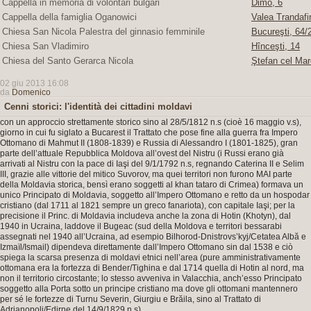
Cappella in memoria di volontari bulgari
Dimo, 6
Cappella della famiglia Oganowici
Valea Trandafir
Chiesa San Nicola Palestra del ginnasio femminile
Bucureşti, 64/2
Chiesa San Vladimiro
Hînceşti, 14
Chiesa del Santo Gerarca Nicola
Ştefan cel Mar
02 giu 2013 16:08
da
Domenico
Cenni storici: l'identità dei cittadini moldavi
con un approccio strettamente storico sino al 28/5/1812 n.s (cioè 16 maggio v.s),
giorno in cui fu siglato a Bucarest il Trattato che pose fine alla guerra fra Impero
Ottomano di Mahmut II (1808-1839) e Russia di Alessandro I (1801-1825), gran
parte dell’attuale Repubblica Moldova all’ovest del Nistru (i Russi erano già
arrivati al Nistru con la pace di Iaşi del 9/1/1792 n.s, regnando Caterina II e Selim
III, grazie alle vittorie del mitico Suvorov, ma quei territori non furono MAI parte
della Moldavia storica, bensì erano soggetti al khan tataro di Crimea) formava un
unico Principato di Moldavia, soggetto all’Impero Ottomano e retto da un hospodar
cristiano (dal 1711 al 1821 sempre un greco fanariota), con capitale Iaşi; per la
precisione il Princ. di Moldavia includeva anche la zona di Hotin (Khotyn), dal
1940 in Ucraina, laddove il Bugeac (sud della Moldova e territori bessarabi
assegnati nel 1940 all’Ucraina, ad esempio Bilhorod-Dnistrovs’kyj/Cetatea Albă e
Izmaïl/Ismail) dipendeva direttamente dall’Impero Ottomano sin dal 1538 e ciò
spiega la scarsa presenza di moldavi etnici nell’area (pure amministrativamente
ottomana era la fortezza di Bender/Tighina e dal 1714 quella di Hotin al nord, ma
non il territorio circostante; lo stesso avveniva in Valacchia, anch’esso Principato
soggetto alla Porta sotto un principe cristiano ma dove gli ottomani mantennero
per sé le fortezze di Turnu Severin, Giurgiu e Brăila, sino al Trattato di
Adrianopoli/Edirne del 14/9/1829 n.s).