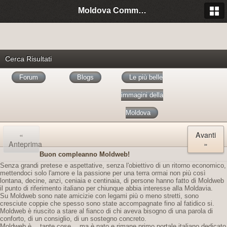
Moldova Community Italia
Cerca Risultati
Forum
Blogs
Le più belle
immagini della
Moldova
«
Avanti
Anteprima
»
Buon compleanno Moldweb!
Senza grandi pretese e aspettative, senza l'obiettivo di un ritorno economico,
mettendoci solo l'amore e la passione per una terra ormai non più così
lontana, decine, anzi, ceniaia e centinaia, di persone hanno fatto di Moldweb
il punto di riferimento italiano per chiunque abbia interesse alla Moldavia.
Su Moldweb sono nate amicizie con legami più o meno stretti, sono
cresciute coppie che spesso sono state accompagnate fino al fatidico si.
Moldweb è riuscito a stare al fianco di chi aveva bisogno di una parola di
conforto, di un consiglio, di un sostegno concreto.
Moldweb è… tante cose… ma è nato e rimane primo portale italiano dedicato