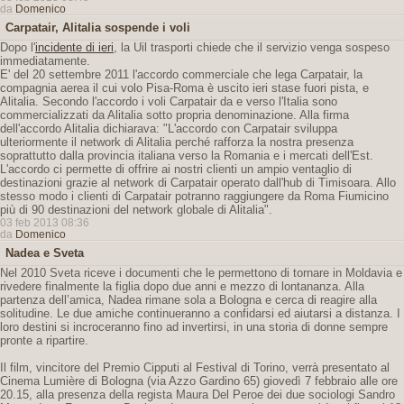
da
Domenico
Carpatair, Alitalia sospende i voli
Dopo l'
incidente di ieri
, la Uil trasporti chiede che il servizio venga sospeso
immediatamente.
E' del 20 settembre 2011 l'accordo commerciale che lega Carpatair, la
compagnia aerea il cui volo Pisa-Roma è uscito ieri stase fuori pista, e
Alitalia. Secondo l'accordo i voli Carpatair da e verso l'Italia sono
commercializzati da Alitalia sotto propria denominazione. Alla firma
dell'accordo Alitalia dichiarava: "L'accordo con Carpatair sviluppa
ulteriormente il network di Alitalia perché rafforza la nostra presenza
soprattutto dalla provincia italiana verso la Romania e i mercati dell'Est.
L'accordo ci permette di offrire ai nostri clienti un ampio ventaglio di
destinazioni grazie al network di Carpatair operato dall'hub di Timisoara. Allo
stesso modo i clienti di Carpatair potranno raggiungere da Roma Fiumicino
più di 90 destinazioni del network globale di Alitalia".
03 feb 2013 08:36
da
Domenico
Nadea e Sveta
Nel 2010 Sveta riceve i documenti che le permettono di tornare in Moldavia e
rivedere finalmente la figlia dopo due anni e mezzo di lontananza. Alla
partenza dell’amica, Nadea rimane sola a Bologna e cerca di reagire alla
solitudine. Le due amiche continueranno a confidarsi ed aiutarsi a distanza. I
loro destini si incroceranno fino ad invertirsi, in una storia di donne sempre
pronte a ripartire.
Il film, vincitore del Premio Cipputi al Festival di Torino, verrà presentato al
Cinema Lumière di Bologna (via Azzo Gardino 65) giovedì 7 febbraio alle ore
20.15, alla presenza della regista Maura Del Peroe dei due sociologi Sandro