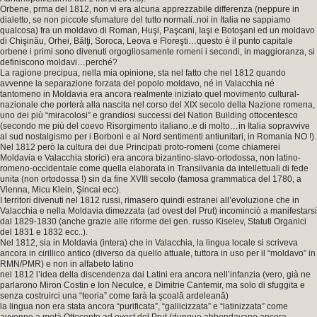
Orbene, prma del 1812, non vi era alcuna apprezzabile differenza (neppure in
dialetto, se non piccole sfumature del tutto normali..noi in Italia ne sappiamo
qualcosa) fra un moldavo di Roman, Huşi, Paşcani, Iaşi e Botoşani ed un moldavo
di Chişinău, Orhei, Bălţi, Soroca, Leova e Floreşti…questo è il punto capitale
orbene i primi sono divenuti orgogliosamente romeni i secondi, in maggioranza, si
definiscono moldavi…perché?
La ragione precipua, nella mia opinione, sta nel fatto che nel 1812 quando
avvenne la separazione forzata del popolo moldavo, né in Valacchia né
tantomeno in Moldavia era ancora realmente iniziato quel movimento cultural-
nazionale che porterà alla nascita nel corso del XIX secolo della Nazione romena,
uno dei più “miracolosi” e grandiosi successi del Nation Building ottocentesco
(secondo me più del coevo Risorgimento italiano..e di molto…in Italia sopravvive
al sud nostalgismo per i Borboni e al Nord sentimenti antiunitari, in Romania NO !).
Nel 1812 però la cultura dei due Principati proto-romeni (come chiamerei
Moldavia e Valacchia storici) era ancora bizantino-slavo-ortodossa, non latino-
romeno-occidentale come quella elaborata in Transilvania da intellettuali di fede
unita (non ortodossa !) sin da fine XVIII secolo (famosa grammatica del 1780, a
Vienna, Micu Klein, Şincai ecc).
I territori divenuti nel 1812 russi, rimasero quindi estranei all’evoluzione che in
Valacchia e nella Moldavia dimezzata (ad ovest del Prut) incominciò a manifestarsi
dal 1829-1830 (anche grazie alle riforme del gen. russo Kiselev, Statuti Organici
del 1831 e 1832 ecc..).
Nel 1812, sia in Moldavia (intera) che in Valacchia, la lingua locale si scriveva
ancora in cirillico antico (diverso da quello attuale, tuttora in uso per il “moldavo” in
RMN/PMR) e non in alfabeto latino
nel 1812 l’idea della discendenza dai Latini era ancora nell’infanzia (vero, già ne
parlarono Miron Costin e Ion Neculce, e Dimitrie Cantemir, ma solo di sfuggita e
senza costruirci una “teoria” come farà la şcoală ardeleană)
la lingua non era stata ancora “purificata”, “gallicizzata” e “latinizzata” come