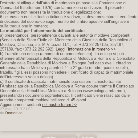
l’estratto plurilingue dall’atto di matrimonio (in base alla Convenzione di
Vienna del 8 settembre 1976) con la menzione di divorzio. Il presente
documento non necessita la traduzione o legalizazzione;
6.nel caso in cui il cittadino italiano è vedovo, si deve presentare il certificato
di decesso del suo ex-coniuge, munito del timbro apostile sull’originale e
sulla traduzione in romeno;
Le modalità per l’ottenimento del certificato:
a) presentandosi personalmente davanti alle autorità moldave competenti
(Servizio dello Stato Civile del Ministero della Giustizia della Repubblica di
Moldova, Chisinau, str. M.Viteazul 11/1, tel. +373 22 257185, 257187,
257189, fax:+373 22 292 692).
Leggi l'informazione in romeno >>
b) Tramite una delega (a nome di un parente/amico). La delega si può
ottenere all'Ambasciata della Repubblica di Moldova a Roma o al Consolato
Generale della Repubblica di Moldova a Bologna (nel caso ove il cittadino
interessato ha in Moldova parenti di 1° e 2° grado (madre, padre, sorella,
fratello, figli), essi possono richiedere il certificato di capacità matrimoniale
dell’interessato senza delega).
c) Il certificato di capacità matrimoniale può essere richiesto tramite
l’Ambasciata della Repubblica Moldova a Roma oppure tramite il Consolato
Generale della Repubblica Moldova a Bologna (www.bologna.mfa.md ),
presentando i documenti sopraelencati. Il certificato viene rilasciato dalle
autorità competenti moldavi nell’arco di 45 giorni.
Aggiornamenti costanti
nel nostro forum >>
27 mag 2013 21:03
da
Domenico