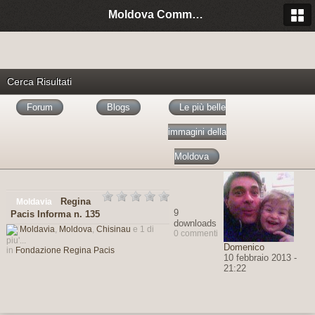
Moldova Community Italia
Cerca Risultati
Forum
Blogs
Le più belle
immagini della
Moldova
Regina
Moldavia
9
Pacis Informa n. 135
downloads
Moldavia
,
Moldova
,
Chisinau
e 1 di
0 commenti
piu'...
Domenico
in
Fondazione Regina Pacis
10 febbraio 2013 -
21:22