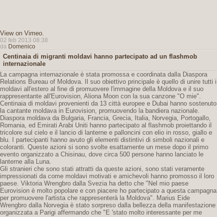
View on Vimeo
.
02 feb 2013 08:38
da
Domenico
Centinaia di migranti moldavi hanno partecipato ad un flashmob
internazionale
La campagna internazionale è stata promossa e coordinata dalla Diaspora
Relations Bureau of Moldova. Il suo obiettivo principale è quello di unire tutti i
moldavi all'estero al fine di promuovere l'immagine della Moldova e il suo
rappresentante all'Eurovision, Aliona Moon con la sua canzone "O mie".
Centinaia di moldavi provenienti da 13 città europee e Dubai hanno sostenuto
la cantante moldava in Eurovision, promuovendo la bandiera nazionale.
Diaspora moldava da Bulgaria, Francia, Grecia, Italia, Norvegia, Portogallo,
Romania, ed Emirati Arabi Uniti hanno partecipato al flashmob proiettando il
tricolore sul cielo e il lancio di lanterne e palloncini con elio in rosso, giallo e
blu. I partecipanti hanno avuto gli elementi distintivi di simboli nazionali e
coloranti. Queste azioni si sono svolte esattamente un mese dopo il primo
evento organizzato a Chisinau, dove circa 500 persone hanno lanciato le
lanterne alla Luna.
Gli stranieri che sono stati attratti da queste azioni, sono stati veramente
impressionati da come moldavi motivati ​​e amichevoli hanno promosso il loro
paese. Viktoria Wrengbro dalla Svezia ha detto che "Nel mio paese
Eurovision è molto popolare e con piacere ho partecipato a questa campagna
per promuovere l'artista che rappresenterà la Moldova". Marius Eide
Wrengbro dalla Norvegia è stato sorpreso dalla bellezza della manifestazione
organizzata a Parigi affermando che "E 'stato molto interessante per me