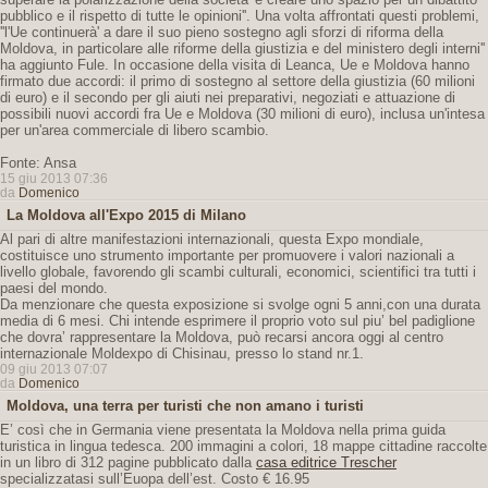
pubblico e il rispetto di tutte le opinioni''. Una volta affrontati questi problemi,
''l'Ue continuerà' a dare il suo pieno sostegno agli sforzi di riforma della
Moldova, in particolare alle riforme della giustizia e del ministero degli interni''
ha aggiunto Fule. In occasione della visita di Leanca, Ue e Moldova hanno
firmato due accordi: il primo di sostegno al settore della giustizia (60 milioni
di euro) e il secondo per gli aiuti nei preparativi, negoziati e attuazione di
possibili nuovi accordi fra Ue e Moldova (30 milioni di euro), inclusa un'intesa
per un'area commerciale di libero scambio.
Fonte: Ansa
15 giu 2013 07:36
da
Domenico
La Moldova all'Expo 2015 di Milano
Al pari di altre manifestazioni internazionali, questa Expo mondiale,
costituisce uno strumento importante per promuovere i valori nazionali a
livello globale, favorendo gli scambi culturali, economici, scientifici tra tutti i
paesi del mondo.
Da menzionare che questa exposizione si svolge ogni 5 anni,con una durata
media di 6 mesi. Chi intende esprimere il proprio voto sul piu’ bel padiglione
che dovra’ rappresentare la Moldova, può recarsi ancora oggi al centro
internazionale Moldexpo di Chisinau, presso lo stand nr.1.
09 giu 2013 07:07
da
Domenico
Moldova, una terra per turisti che non amano i turisti
E’ così che in Germania viene presentata la Moldova nella prima guida
turistica in lingua tedesca. 200 immagini a colori, 18 mappe cittadine raccolte
in un libro di 312 pagine pubblicato dalla
casa editrice Trescher
specializzatasi sull’Euopa dell’est. Costo € 16.95