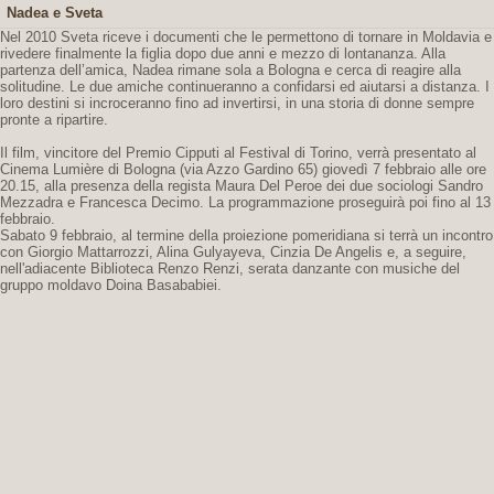
Nadea e Sveta
Nel 2010 Sveta riceve i documenti che le permettono di tornare in Moldavia e
rivedere finalmente la figlia dopo due anni e mezzo di lontananza. Alla
partenza dell’amica, Nadea rimane sola a Bologna e cerca di reagire alla
solitudine. Le due amiche continueranno a confidarsi ed aiutarsi a distanza. I
loro destini si incroceranno fino ad invertirsi, in una storia di donne sempre
pronte a ripartire.
Il film, vincitore del Premio Cipputi al Festival di Torino, verrà presentato al
Cinema Lumière di Bologna (via Azzo Gardino 65) giovedì 7 febbraio alle ore
20.15, alla presenza della regista Maura Del Peroe dei due sociologi Sandro
Mezzadra e Francesca Decimo. La programmazione proseguirà poi fino al 13
febbraio.
Sabato 9 febbraio, al termine della proiezione pomeridiana si terrà un incontro
con Giorgio Mattarrozzi, Alina Gulyayeva, Cinzia De Angelis e, a seguire,
nell'adiacente Biblioteca Renzo Renzi, serata danzante con musiche del
gruppo moldavo Doina Basababiei.