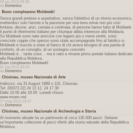
09 giu 2013 06:38
da
Domenico
Buon compleanno Moldweb!
Senza grandi pretese e aspettative, senza l'obiettivo di un ritorno economico,
mettendoci solo l'amore e la passione per una terra ormai non più così
lontana, decine, anzi, ceniaia e centinaia, di persone hanno fatto di Moldweb
il punto di riferimento italiano per chiunque abbia interesse alla Moldavia.
Su Moldweb sono nate amicizie con legami più o meno stretti, sono
cresciute coppie che spesso sono state accompagnate fino al fatidico si.
Moldweb è riuscito a stare al fianco di chi aveva bisogno di una parola di
conforto, di un consiglio, di un sostegno concreto.
Moldweb è… tante cose… ma è nato e rimane primo portale italiano dedicato
alla Repubblica Moldova.
Buon compleanno Moldweb!
01 lug 2013 20:43
da
Domenico
Chisinau, museo Nazionale di Arte
Indirizzo: via 31 August 1989 n.115, Chisinau
Tel: (00373 22) 24 13 12, 24 17 30
Dalle 10.00 alle 18.00. Lunedi chiuso
www.mnam.md
27 mag 2013 19:37
da
Domenico
Chisinau, museo Nazionale di Archeologia e Storia
Al momento attuale ha un patrimonio di circa 135.000 pezzi. Detiene
un’importante collezione di pezzi riferiti alla storia naturale della Repubblica
Moldova.