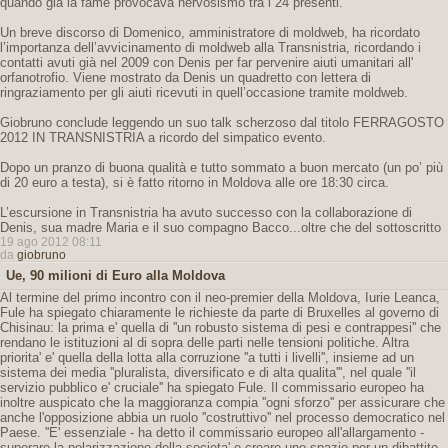
quando già la fame provocava nervosismo tra i 24 presenti.
Un breve discorso di Domenico, amministratore di moldweb, ha ricordato
l’importanza dell’avvicinamento di moldweb alla Transnistria, ricordando i
contatti avuti già nel 2009 con Denis per far pervenire aiuti umanitari all'
orfanotrofio. Viene mostrato da Denis un quadretto con lettera di
ringraziamento per gli aiuti ricevuti in quell’occasione tramite moldweb.
Giobruno conclude leggendo un suo talk scherzoso dal titolo FERRAGOSTO
2012 IN TRANSNISTRIA a ricordo del simpatico evento.
Dopo un pranzo di buona qualità e tutto sommato a buon mercato (un po’ più
di 20 euro a testa), si è fatto ritorno in Moldova alle ore 18:30 circa.
L’escursione in Transnistria ha avuto successo con la collaborazione di
Denis, sua madre Maria e il suo compagno Bacco...oltre che del sottoscritto
19 ago 2012 08:11
da
giobruno
Ue, 90 milioni di Euro alla Moldova
Al termine del primo incontro con il neo-premier della Moldova, Iurie Leanca,
Fule ha spiegato chiaramente le richieste da parte di Bruxelles al governo di
Chisinau: la prima e' quella di ''un robusto sistema di pesi e contrappesi'' che
rendano le istituzioni al di sopra delle parti nelle tensioni politiche. Altra
priorita' e' quella della lotta alla corruzione ''a tutti i livelli'', insieme ad un
sistema dei media ''pluralista, diversificato e di alta qualita''', nel quale ''il
servizio pubblico e' cruciale'' ha spiegato Fule. Il commissario europeo ha
inoltre auspicato che la maggioranza compia ''ogni sforzo'' per assicurare che
anche l'opposizione abbia un ruolo ''costruttivo'' nel processo democratico nel
Paese. ''E' essenziale - ha detto il commissario europeo all'allargamento -
superare la polarizzazione della societa' e creare uno spazio per un dibattito