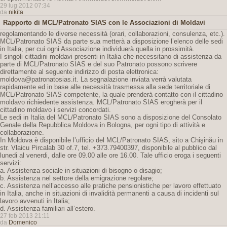
29 lug 2012 07:34
da
nikita
Rapporto di MCL/Patronato SIAS con le Associazioni di Moldavi
regolamentando le diverse necessità (orari, collaborazioni, consulenza, etc.).
MCL/Patronato SIAS da parte sua metterà a disposizione l’elenco delle sedi
in Italia, per cui ogni Associazione individuerà quella in prossimità.
I singoli cittadini moldavi presenti in Italia che necessitano di assistenza da
parte di MCL/Patronato SIAS e del suo Patronato possono scrivere
direttamente al seguente indirizzo di posta elettronica:
moldova@patronatosias.it. La segnalazione inviata verrà valutata
rapidamente ed in base alle necessità trasmessa alla sede territoriale di
MCL/Patronato SIAS competente, la quale prenderà contatto con il cittadino
moldavo richiedente assistenza. MCL/Patronato SIAS erogherà per il
cittadino moldavo i servizi concordati.
Le sedi in Italia del MCL/Patronato SIAS sono a disposizione del Consolato
Genale della Repubblica Moldova in Bologna, per ogni tipo di attività e
collaborazione.
In Moldova è disponibile l’ufficio del MCL/Patronato SIAS, sito a Chişinău in
str. Vlaicu Pircalab 30 of.7, tel. +373.79400397, disponibile al pubblico dal
lunedi al venerdi, dalle ore 09.00 alle ore 16.00. Tale ufficio eroga i seguenti
servizi:
a. Assistenza sociale in situazioni di bisogno o disagio;
b. Assistenza nel settore della emigrazione regolare;
c. Assistenza nell’accesso alle pratiche pensionistiche per lavoro effettuato
in Italia, anche in situazioni di invalidità permanenti a causa di incidenti sul
lavoro avvenuti in Italia;
d. Assistenza familiari all’estero.
27 feb 2013 21:11
da
Domenico