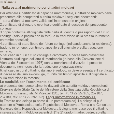
da
liliana07
Nulla osta al matrimonio per cittadini moldavi
Per ottenere il certificato di capacità matrimoniale, il cittadino moldavo deve
presentare alle competenti autorità moldave i seguenti documenti:
1.carta d'identità moldava valida dell’interessato in originale;
2.certificato di divorzio o eventuale certificato di decesso del precedente
coniuge;
3.copia conforme all’originale della carta di identità o passaporto del futuro
coniuge (solo la pagina con la foto), e la traduzione della stessa in romeno,
entrambe apostilati;
4.certificato di stato libero del futuro coniuge (indicando anche la residenza),
tradotto in romeno, con timbro apostile sull’originale e sulla traduzione in
romeno;
5.nel caso in cui il futuro coniuge è divorziato, è necessario presentare
l’estratto plurilingue dall’atto di matrimonio (in base alla Convenzione di
Vienna del 8 settembre 1976) con la menzione di divorzio. Il presente
documento non necessita la traduzione o legalizazzione;
6.nel caso in cui il cittadino italiano è vedovo, si deve presentare il certificato
di decesso del suo ex-coniuge, munito del timbro apostile sull’originale e
sulla traduzione in romeno;
Le modalità per l’ottenimento del certificato:
a) presentandosi personalmente davanti alle autorità moldave competenti
(Servizio dello Stato Civile del Ministero della Giustizia della Repubblica di
Moldova, Chisinau, str. M.Viteazul 11/1, tel. +373 22 257185, 257187,
257189, fax:+373 22 292 692).
Leggi l'informazione in romeno >>
b) Tramite una delega (a nome di un parente/amico). La delega si può
ottenere all'Ambasciata della Repubblica di Moldova a Roma o al Consolato
Generale della Repubblica di Moldova a Bologna (nel caso ove il cittadino
interessato ha in Moldova parenti di 1° e 2° grado (madre, padre, sorella,