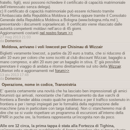
fratello, figli), essi possono richiedere il certificato di capacità matrimoniale
dell’interessato senza delega).
c) Il certificato di capacità matrimoniale può essere richiesto tramite
l’Ambasciata della Repubblica Moldova a Roma oppure tramite il Consolato
Generale della Repubblica Moldova a Bologna (www.bologna.mfa.md ),
presentando i documenti sopraelencati. Il certificato viene rilasciato dalle
autorità competenti moldavi nell’arco di 45 giorni.
Aggiornamenti costanti
nel nostro forum >>
27 mag 2013 21:03
da
Domenico
Moldova, arrivano i voli lowcost per Chisinau di Wizzair
Biglietti veramente lowcost, a partire da 20 euro a tratta, che si riducono di
altri 10 euro per coloro che sono iscritti al club discount Wizzair, bagaglio a
mano compreso, e altri 20 euro per un bagaglio in stiva. E' già possibile
prenotare il viaggio di andata e ritorno direttamente sul sito della
Wizzair
.
Ulteriori info e aggiornamenti nel
forum>>
13 giu 2013 17:48
da
Domenico
Operazione, nome in codice, Transnistria
E’ questa certamente una novità che ha lasciato ben impressionati gli amici
forumisti qui arrivati, nonostante che l’attraversamento da due varchi di
frontiera a Bender abbia creato qualche problema e per il traffico sostenuto in
frontiera e per i tempi impiegati per le formalità della registrazione delle
macchine (una in particolare con targa italiana). Non ci stancheremo mai di
dire che se si vuole rispettare un programma di escursioni all’interno della
PMR in poche ore, la frontiera rappresenta un’incognita non da poco.
Alle ore 12 circa, la prima tappa è stata alla Fortezza di Tighina,