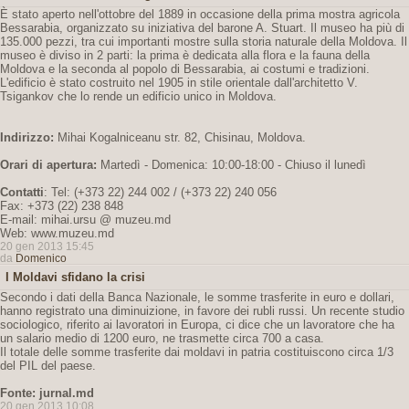
È stato aperto nell'ottobre del 1889 in occasione della prima mostra agricola
Bessarabia, organizzato su iniziativa del barone A. Stuart. Il museo ha più di
135.000 pezzi, tra cui importanti mostre sulla storia naturale della Moldova. Il
museo è diviso in 2 parti: la prima è dedicata alla flora e la fauna della
Moldova e la seconda al popolo di Bessarabia, ai costumi e tradizioni.
L'edificio è stato costruito nel 1905 in stile orientale dall'architetto V.
Tsigankov che lo rende un edificio unico in Moldova.
Indirizzo:
Mihai Kogalniceanu str. 82, Chisinau, Moldova.
Orari di apertura:
Martedì - Domenica: 10:00-18:00 - Chiuso il lunedì
Contatti
: Tel: (+373 22) 244 002 / (+373 22) 240 056
Fax: +373 (22) 238 848
E-mail: mihai.ursu @ muzeu.md
Web: www.muzeu.md
20 gen 2013 15:45
da
Domenico
I Moldavi sfidano la crisi
Secondo i dati della Banca Nazionale, le somme trasferite in euro e dollari,
hanno registrato una diminuizione, in favore dei rubli russi. Un recente studio
sociologico, riferito ai lavoratori in Europa, ci dice che un lavoratore che ha
un salario medio di 1200 euro, ne trasmette circa 700 a casa.
Il totale delle somme trasferite dai moldavi in patria costituiscono circa 1/3
del PIL del paese.
Fonte: jurnal.md
20 gen 2013 10:08