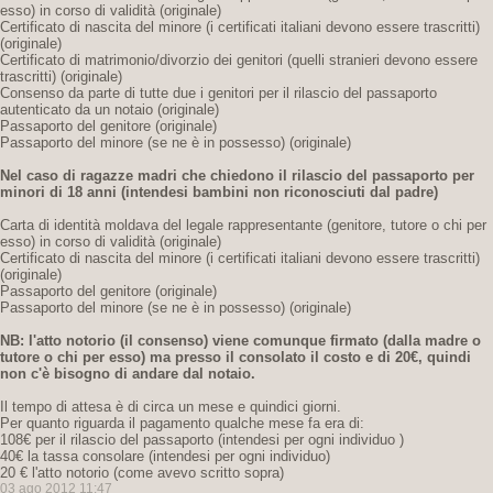
esso) in corso di validità (originale)
Certificato di nascita del minore (i certificati italiani devono essere trascritti)
(originale)
Certificato di matrimonio/divorzio dei genitori (quelli stranieri devono essere
trascritti) (originale)
Consenso da parte di tutte due i genitori per il rilascio del passaporto
autenticato da un notaio (originale)
Passaporto del genitore (originale)
Passaporto del minore (se ne è in possesso) (originale)
Nel caso di ragazze madri che chiedono il rilascio del passaporto per
minori di 18 anni
(intendesi bambini non riconosciuti dal padre)
Carta di identità moldava del legale rappresentante (genitore, tutore o chi per
esso) in corso di validità (originale)
Certificato di nascita del minore (i certificati italiani devono essere trascritti)
(originale)
Passaporto del genitore (originale)
Passaporto del minore (se ne è in possesso) (originale)
NB: l'atto notorio (il consenso) viene comunque firmato (dalla madre o
tutore o chi per esso) ma presso il consolato il costo e di 20€,
quindi
non c'è bisogno di andare dal notaio.
Il tempo di attesa è di circa un mese e quindici giorni.
Per quanto riguarda il pagamento qualche mese fa era di:
108€ per il rilascio del passaporto (intendesi per ogni individuo )
40€ la tassa consolare (intendesi per ogni individuo)
20 € l'atto notorio (come avevo scritto sopra)
03 ago 2012 11:47