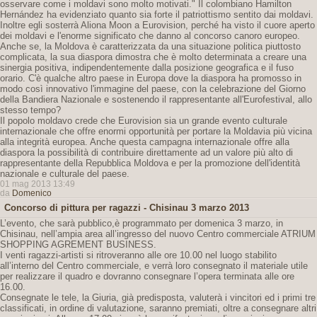
osservare come i moldavi sono molto motivati." Il colombiano Hamilton
Hernández ha evidenziato quanto sia forte il patriottismo sentito dai moldavi.
Inoltre egli sosterrà Aliona Moon a Eurovision, perché ha visto il cuore aperto
dei moldavi e l'enorme significato che danno al concorso canoro europeo.
Anche se, la Moldova è caratterizzata da una situazione politica piuttosto
complicata, la sua diaspora dimostra che è molto determinata a creare una
sinergia positiva, indipendentemente dalla posizione geografica e il fuso
orario. C'è qualche altro paese in Europa dove la diaspora ha promosso in
modo così innovativo l'immagine del paese, con la celebrazione del Giorno
della Bandiera Nazionale e sostenendo il rappresentante all'Eurofestival, allo
stesso tempo?
Il popolo moldavo crede che Eurovision sia un grande evento culturale
internazionale che offre enormi opportunità per portare la Moldavia più vicina
alla integrità europea. Anche questa campagna internazionale offre alla
diaspora la possibilità di contribuire direttamente ad un valore più alto di
rappresentante della Repubblica Moldova e per la promozione dell'identità
nazionale e culturale del paese.
01 mag 2013 13:49
da
Domenico
Concorso di pittura per ragazzi - Chisinau 3 marzo 2013
L’evento, che sarà pubblico,è programmato per domenica 3 marzo, in
Chisinau, nell’ampia area all’ingresso del nuovo Centro commerciale ATRIUM
SHOPPING AGREMENT BUSINESS.
I venti ragazzi-artisti si ritroveranno alle ore 10.00 nel luogo stabilito
all’interno del Centro commerciale, e verrà loro consegnato il materiale utile
per realizzare il quadro e dovranno consegnare l’opera terminata alle ore
16.00.
Consegnate le tele, la Giuria, già predisposta, valuterà i vincitori ed i primi tre
classificati, in ordine di valutazione, saranno premiati, oltre a consegnare altri