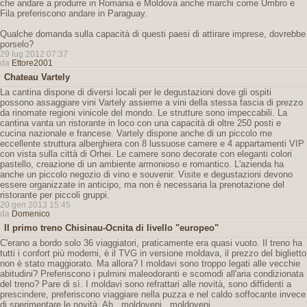
che andare a produrre in Romania e Moldova anche marchi come Umbro e
Fila preferiscono andare in Paraguay.
Qualche domanda sulla capacità di questi paesi di attirare imprese, dovrebbe
porselo?
29 lug 2012 07:37
da
Ettore2001
Chateau Vartely
La cantina dispone di diversi locali per le degustazioni dove gli ospiti
possono assaggiare vini Vartely assieme a vini della stessa fascia di prezzo
da rinomate regioni vinicole del mondo. Le strutture sono impeccabili. La
cantina vanta un ristorante in loco con una capacità di oltre 250 posti e
cucina nazionale e francese. Vartely dispone anche di un piccolo me
eccellente struttura alberghiera con 8 lussuose camere e 4 appartamenti VIP
con vista sulla città di Orhei. Le camere sono decorate con eleganti colori
pastello, creazione di un ambiente armonioso e romantico. L'azienda ha
anche un piccolo negozio di vino e souvenir. Visite e degustazioni devono
essere organizzate in anticipo, ma non è necessaria la prenotazione del
ristorante per piccoli gruppi.
20 gen 2013 15:45
da
Domenico
Il primo treno Chisinau-Ocnita di livello "europeo"
C'erano a bordo solo 36 viaggiatori, praticamente era quasi vuoto. Il treno ha
tutti i confort più moderni, è il TVG in versione moldava, il prezzo del biglietto
non è stato maggiorato. Ma allora? I moldavi sono troppo legati alle vecchie
abitudini? Preferiscono i pulmini maleodoranti e scomodi all'aria condizionata
del treno? Pare di sì. I moldavi sono refrattari alle novità, sono diffidenti a
prescindere, preferiscono viaggiare nella puzza e nel caldo soffocante invece
di sperimentare le novità. Ah...moldoveni...moldoveni...