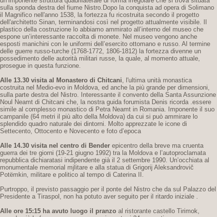
un’imponente struttura quadrilaterale di forma irregolare che si trova situata
sulla sponda destra del fiume Nistro.Dopo la conquista ad opera di Solimano
il Magnifico nell'anno 1538, la fortezza fu ricostruita secondo il progetto
dell'architetto Sinan, terminandosi così nel progetto attualmente visibile. Il
plastico della costruzione lo abbiamo ammirato all’interno del museo che
espone un’interessante raccolta di monete. Nel museo vengono anche
esposti manichini con le uniformi dell’esercito ottomano e russo. Al termine
delle guerre russo-turche (1768-1772, 1806-1812) la fortezza divenne un
possedimento delle autorità militari russe, la quale, al momento attuale,
prosegue in questa funzione.
Alle 13.30 visita al Monastero di Chitcani
, l'ultima unità monastica
costruita nel Medio-evo in Moldova, ed anche la più grande per dimensioni,
sulla parte destra del Nistro. Interessante il convento della Santa Assunzione
Noul Neamt di Chitcani che, la nostra guida forumista Denis ricorda .essere
simile al complesso monastico di Petra Neamt in Romania. Imponente il suo
campanile (64 metri il più alto della Moldova) da cui si può ammirare lo
splendido quadro naturale dei dintorni. Molto apprezzate le icone di
Settecento, Ottocento e Novecento e foto d’epoca
Alle 14.30 visita nel centro di Bender
epicentro della breve ma cruenta
guerra dei tre giorni (19-21 giugno 1992) tra la Moldova e l’autoproclamata
repubblica dichiaratasi indipendente già il 2 settembre 1990. Un’occhiata al
monumentale memorial mjlitare e alla statua di Grigorij Aleksandrovič
Potëmkin, militare e politico al tempo di Caterina II.
Purtroppo, il previsto passaggio per il ponte del Nistro che da sul Palazzo del
Presidente a Tiraspol, non ha potuto aver seguito per il ritardo iniziale .
Alle ore 15:15 ha avuto luogo il pranzo
al ristorante castello Tirimok,