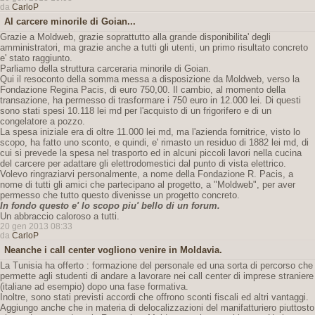
da
CarloP
Al carcere minorile di Goian...
Grazie a Moldweb, grazie soprattutto alla grande disponibilita' degli
amministratori, ma grazie anche a tutti gli utenti, un primo risultato concreto
e' stato raggiunto.
Parliamo della struttura carceraria minorile di Goian.
Qui il resoconto della somma messa a disposizione da Moldweb, verso la
Fondazione Regina Pacis, di euro 750,00. Il cambio, al momento della
transazione, ha permesso di trasformare i 750 euro in 12.000 lei. Di questi
sono stati spesi 10.118 lei md per l'acquisto di un frigorifero e di un
congelatore a pozzo.
La spesa iniziale era di oltre 11.000 lei md, ma l'azienda fornitrice, visto lo
scopo, ha fatto uno sconto, e quindi, e' rimasto un residuo di 1882 lei md, di
cui si prevede la spesa nel trasporto ed in alcuni piccoli lavori nella cucina
del carcere per adattare gli elettrodomestici dal punto di vista elettrico.
Volevo ringraziarvi personalmente, a nome della Fondazione R. Pacis, a
nome di tutti gli amici che partecipano al progetto, a "Moldweb", per aver
permesso che tutto questo divenisse un progetto concreto.
In fondo questo e' lo scopo piu' bello di un forum.
Un abbraccio caloroso a tutti.
20 gen 2013 08:33
da
CarloP
Neanche i call center vogliono venire in Moldavia.
La Tunisia ha offerto : formazione del personale ed una sorta di percorso che
permette agli studenti di andare a lavorare nei call center di imprese straniere
(italiane ad esempio) dopo una fase formativa.
Inoltre, sono stati previsti accordi che offrono sconti fiscali ed altri vantaggi.
Aggiungo anche che in materia di delocalizzazioni del manifatturiero piuttosto