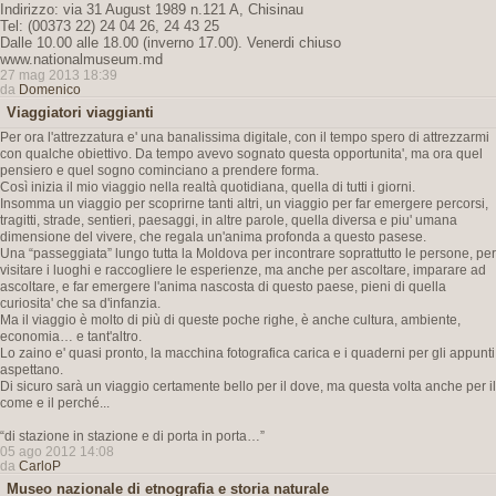
Indirizzo: via 31 August 1989 n.121 A, Chisinau
Tel: (00373 22) 24 04 26, 24 43 25
Dalle 10.00 alle 18.00 (inverno 17.00). Venerdi chiuso
www.nationalmuseum.md
27 mag 2013 18:39
da
Domenico
Viaggiatori viaggianti
Per ora l'attrezzatura e' una banalissima digitale, con il tempo spero di attrezzarmi
con qualche obiettivo. Da tempo avevo sognato questa opportunita', ma ora quel
pensiero e quel sogno cominciano a prendere forma.
Così inizia il mio viaggio nella realtà quotidiana, quella di tutti i giorni.
Insomma un viaggio per scoprirne tanti altri, un viaggio per far emergere percorsi,
tragitti, strade, sentieri, paesaggi, in altre parole, quella diversa e piu' umana
dimensione del vivere, che regala un'anima profonda a questo pasese.
Una “passeggiata” lungo tutta la Moldova per incontrare soprattutto le persone, per
visitare i luoghi e raccogliere le esperienze, ma anche per ascoltare, imparare ad
ascoltare, e far emergere l'anima nascosta di questo paese, pieni di quella
curiosita' che sa d'infanzia.
Ma il viaggio è molto di più di queste poche righe, è anche cultura, ambiente,
economia… e tant'altro.
Lo zaino e' quasi pronto, la macchina fotografica carica e i quaderni per gli appunti
aspettano.
Di sicuro sarà un viaggio certamente bello per il dove, ma questa volta anche per il
come e il perché...
“di stazione in stazione e di porta in porta…”
05 ago 2012 14:08
da
CarloP
Museo nazionale di etnografia e storia naturale