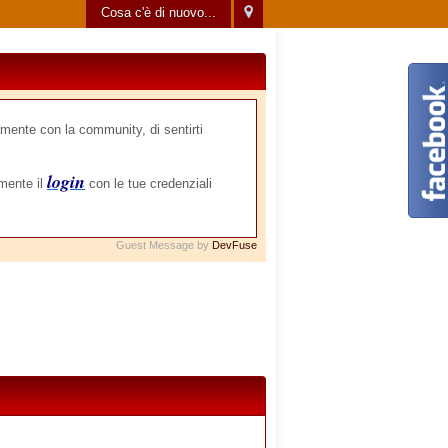
Cosa c'è di nuovo...
mente con la community, di sentirti
login
amente il
con le tue credenziali
Guest Message by
DevFuse