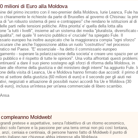
0 milioni di Euro alla Moldova
mine del primo incontro con il neo-premier della Moldova, Iurie Leanca, Fule ha
o chiaramente le richieste da parte di Bruxelles al governo di Chisinau: la pr
la di ''un robusto sistema di pesi e contrappesi'' che rendano le istituzioni al di
elle parti nelle tensioni politiche. Altra priorita' e' quella della lotta alla
one ''a tutti i livelli'', insieme ad un sistema dei media ''pluralista, diversificato 
 qualita''', nel quale ''il servizio pubblico e' cruciale'' ha spiegato Fule. Il
sario europeo ha inoltre auspicato che la maggioranza compia ''ogni sforzo''
icurare che anche l'opposizione abbia un ruolo ''costruttivo'' nel processo
atico nel Paese. ''E' essenziale - ha detto il commissario europeo
argamento - superare la polarizzazione della societa' e creare uno spazio per u
to pubblico e il rispetto di tutte le opinioni''. Una volta affrontati questi problemi
continuerà' a dare il suo pieno sostegno agli sforzi di riforma della Moldova, in
lare alle riforme della giustizia e del ministero degli interni'' ha aggiunto Fule. I
one della visita di Leanca, Ue e Moldova hanno firmato due accordi: il primo d
o al settore della giustizia (60 milioni di euro) e il secondo per gli aiuti nei
tivi, negoziati e attuazione di possibili nuovi accordi fra Ue e Moldova (30
 di euro), inclusa un'intesa per un'area commerciale di libero scambio.
 Ansa
 compleanno Moldweb!
grandi pretese e aspettative, senza l'obiettivo di un ritorno economico,
doci solo l'amore e la passione per una terra ormai non più così lontana,
 anzi, ceniaia e centinaia, di persone hanno fatto di Moldweb il punto di
ento italiano per chiunque abbia interesse alla Moldavia.