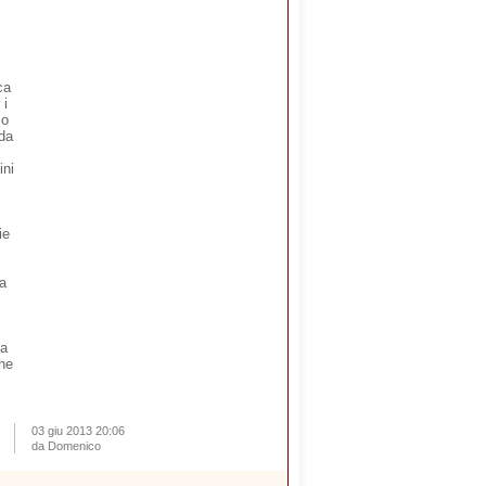
i
ca
 i
io
 da
ini
ie
ia
ta
che
03 giu 2013 20:06
da Domenico