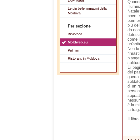
Downloads
Quando
illumi
Le più belle immagini della
Natale
Moldova
poco tr
permes
piú del
Per sezione
da non 
Biblioteca
detersi
come il
Moldweb.eu
un'abit
Non le 
Pulmini
rimasti
pianger
Ristoranti in Moldova
solitud
Di pagi
del pas
guerra
soldato
di un r
person
soprat
nessun
è la m
la trag
Il libr