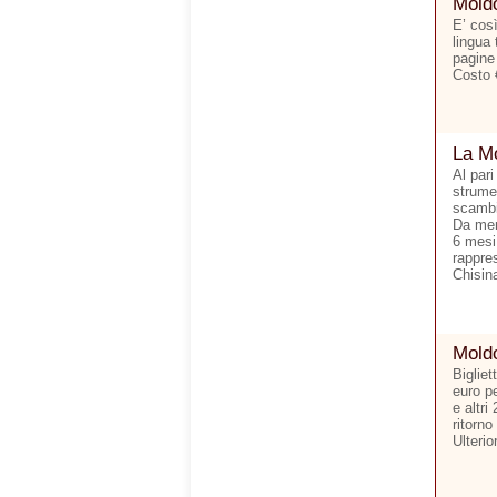
Moldo
E’ cos
lingua 
pagine
Costo 
La Mo
Al pari
strumen
scambi 
Da men
6 mesi.
rappre
Chisina
Moldo
Bigliet
euro p
e altri
ritorno
Ulterio