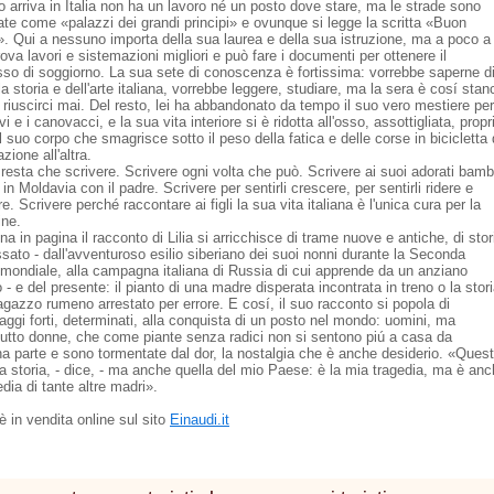
 arriva in Italia non ha un lavoro né un posto dove stare, ma le strade sono
nate come «palazzi dei grandi principi» e ovunque si legge la scritta «Buon
». Qui a nessuno importa della sua laurea e della sua istruzione, ma a poco a
ova lavori e sistemazioni migliori e può fare i documenti per ottenere il
so di soggiorno. La sua sete di conoscenza è fortissima: vorrebbe saperne d
la storia e dell'arte italiana, vorrebbe leggere, studiare, ma la sera è cosí stan
riuscirci mai. Del resto, lei ha abbandonato da tempo il suo vero mestiere per
vi e i canovacci, e la sua vita interiore si è ridotta all'osso, assottigliata, propr
 suo corpo che smagrisce sotto il peso della fatica e delle corse in bicicletta
azione all'altra.
resta che scrivere. Scrivere ogni volta che può. Scrivere ai suoi adorati bamb
 in Moldavia con il padre. Scrivere per sentirli crescere, per sentirli ridere e
e. Scrivere perché raccontare ai figli la sua vita italiana è l'unica cura per la
ine.
na in pagina il racconto di Lilia si arricchisce di trame nuove e antiche, di stor
sato - dall'avventuroso esilio siberiano dei suoi nonni durante la Seconda
 mondiale, alla campagna italiana di Russia di cui apprende da un anziano
 - e del presente: il pianto di una madre disperata incontrata in treno o la stor
agazzo rumeno arrestato per errore. E cosí, il suo racconto si popola di
aggi forti, determinati, alla conquista di un posto nel mondo: uomini, ma
tutto donne, che come piante senza radici non si sentono piú a casa da
a parte e sono tormentate dal dor, la nostalgia che è anche desiderio. «Ques
ia storia, - dice, - ma anche quella del mio Paese: è la mia tragedia, ma è an
edia di tante altre madri».
o è in vendita online sul sito
Einaudi.it