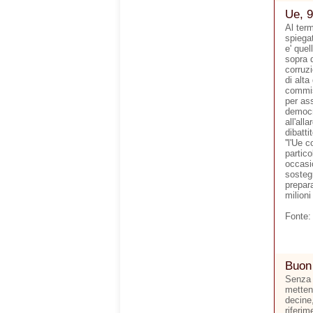
Ue, 9
Al ter
spiegat
e' quel
sopra d
corruzi
di alta
commis
per ass
democr
all'all
dibatti
''l'Ue 
partico
occasi
sostegn
prepara
milioni
Fonte:
Buon
Senza 
metten
decine,
riferim