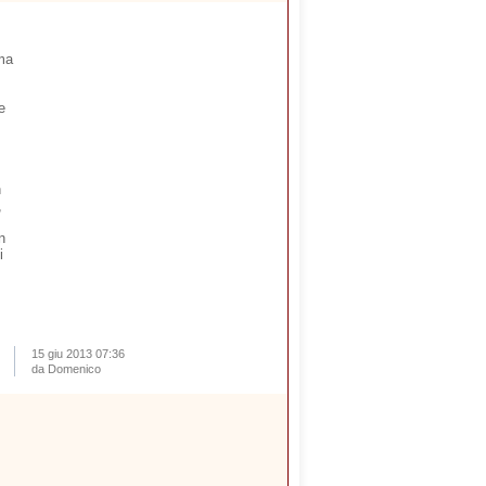
ima
e
n
,
n
i
15 giu 2013 07:36
da Domenico