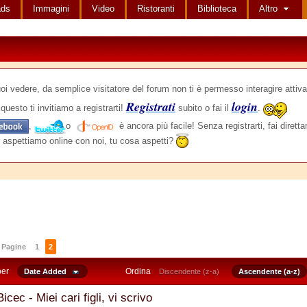
ads
Immagini
Video
Ristoranti
Biblioteca
Altro
edere, da semplice visitatore del forum non ti è permesso interagire attiva
Registrati
login
questo ti invitiamo a registrarti!
subito o fai il
.
,
o
è ancora più facile! Senza registrarti, fai dirett
 aspettiamo online con noi, tu cosa aspetti?
Pagine
1
2
per
Ordina
Date Added
Discendente (z-a)
Ascendente (a-z)
Bicec - Miei cari figli, vi scrivo