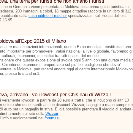
va, una terra per turisti che non amano i turisti
ì che in Germania viene presentata la Moldova nella prima guida turistica in
tedesca. 200 immagini a colori, 18 mappe cittadine raccolte in un libro di 312
 pubblicato dalla
casa editrice Trescher
specializzatasi sull’Euopa dell’est.
€ 16.95
ldova all'Expo 2015 di Milano
 di altre manifestazioni internazionali, questa Expo mondiale, costituisce uno
to importante per promuovere i valori nazionali a livello globale, favorendo gl
culturali, economici, scientifici tra tutti i paesi del mondo.
zionare che questa exposizione si svolge ogni 5 anni,con una durata media d
 Chi intende esprimere il proprio voto sul piu’ bel padiglione che dovra’
sentare la Moldova, può recarsi ancora oggi al centro internazionale Moldexpo
u, presso lo stand nr.1.
va, arrivano i voli lowcost per Chisinau di Wizzair
ti veramente lowcost, a partire da 20 euro a tratta, che si riducono di altri 10
er coloro che sono iscritti al club discount Wizzair, bagaglio a mano compreso
 20 euro per un bagaglio in stiva. E' già possibile prenotare il viaggio di andata 
 direttamente sul sito della
Wizzair
.
ri info e aggiornamenti nel
forum>>