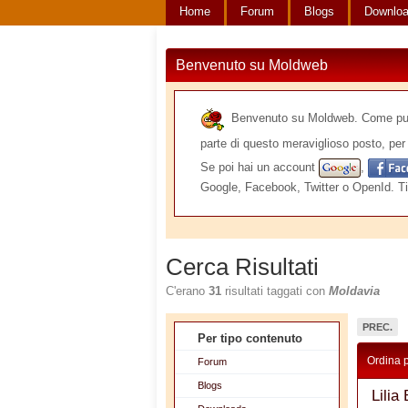
Home
Forum
Blogs
Downlo
Benvenuto su Moldweb
Benvenuto su Moldweb. Come puoi v
parte di questo meraviglioso posto, per 
Se poi hai un account
,
Google, Facebook, Twitter o OpenId. Ti
Cerca Risultati
C'erano
31
risultati taggati con
Moldavia
PREC.
Per tipo contenuto
Ordina 
Forum
Blogs
Lilia 