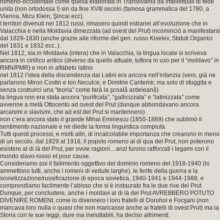
romeno-occidentale come quella elaborata in Transilvania da intellettuali di fede
unita (non ortodossa !) sin da fine XVIII secolo (famosa grammatica del 1780, a
Vienna, Micu Klein, Şincai ecc).
I territori divenuti nel 1812 russi, rimasero quindi estranei all’evoluzione che in
Valacchia e nella Moldavia dimezzata (ad ovest del Prut) incominciò a manifestarsi
dal 1829-1830 (anche grazie alle riforme del gen. russo Kiselev, Statuti Organici
del 1831 e 1832 ecc..).
Nel 1812, sia in Moldavia (intera) che in Valacchia, la lingua locale si scriveva
ancora in cirillico antico (diverso da quello attuale, tuttora in uso per il “moldavo” in
RMN/PMR) e non in alfabeto latino
nel 1812 l’idea della discendenza dai Latini era ancora nell’infanzia (vero, già ne
parlarono Miron Costin e Ion Neculce, e Dimitrie Cantemir, ma solo di sfuggita e
senza costruirci una “teoria” come farà la şcoală ardeleană)
la lingua non era stata ancora “purificata”, “gallicizzata” e “latinizzata” come
avvenne a metà Ottocento ad ovest del Prut (dunque abbondavano ancora
arcaismi e slavismi, che ad est del Prut si mantennero)
non c’era ancora stato il grande Mihai Eminescu (1850-1889) che sublimò il
sentimento nazionale e ne diede la forma linguistica compiuta.
Tutti questi processi, e molti altri, di incalcolabile importanza che crearono in meno
di un secolo, dal 1829 al 1918, il popolo romeno al di qua del Prut, non poterono
esistere al di là del Prut, per ovvie ragioni…anzi furono rafforzati i legami con il
mondo slavo-russo et pour cause.
Consideriamo poi il fallimento oggettivo del dominio romeno del 1918-1940 (lo
ammettono tutti, anche i romeni di vedute larghe), le ferite della guerra e la
sovietizzazione/russificazione di epoca sovietica, 1940-1941 e 1944-1989, e
comprendiamo facilmente l’abisso che si è instaurato fra le due rive del Prut
Dunque, per concludere, anche i moldavi al di là del Prut AVREBBERO POTUTO
DIVENIRE ROMENI, come lo divennero i loro fratelli di Dorohoi e Focşani (non
mancava loro nulla o quasi che non mancasse anche ai fratelli di ovest Prut) ma la
Storia con le sue leggi, dure ma ineluttabili, ha deciso altrimenti.