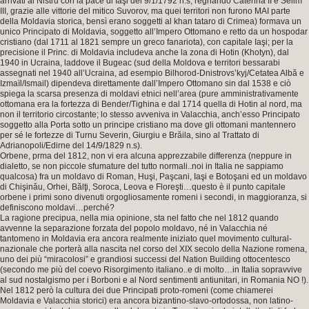
arrivati al Nistru con la pace di Iaşi del 9/1/1792 n.s, regnando Caterina II e Selim
III, grazie alle vittorie del mitico Suvorov, ma quei territori non furono MAI parte
della Moldavia storica, bensì erano soggetti al khan tataro di Crimea) formava un
unico Principato di Moldavia, soggetto all’Impero Ottomano e retto da un hospodar
cristiano (dal 1711 al 1821 sempre un greco fanariota), con capitale Iaşi; per la
precisione il Princ. di Moldavia includeva anche la zona di Hotin (Khotyn), dal
1940 in Ucraina, laddove il Bugeac (sud della Moldova e territori bessarabi
assegnati nel 1940 all’Ucraina, ad esempio Bilhorod-Dnistrovs’kyj/Cetatea Albă e
Izmaïl/Ismail) dipendeva direttamente dall’Impero Ottomano sin dal 1538 e ciò
spiega la scarsa presenza di moldavi etnici nell’area (pure amministrativamente
ottomana era la fortezza di Bender/Tighina e dal 1714 quella di Hotin al nord, ma
non il territorio circostante; lo stesso avveniva in Valacchia, anch’esso Principato
soggetto alla Porta sotto un principe cristiano ma dove gli ottomani mantennero
per sé le fortezze di Turnu Severin, Giurgiu e Brăila, sino al Trattato di
Adrianopoli/Edirne del 14/9/1829 n.s).
Orbene, prma del 1812, non vi era alcuna apprezzabile differenza (neppure in
dialetto, se non piccole sfumature del tutto normali..noi in Italia ne sappiamo
qualcosa) fra un moldavo di Roman, Huşi, Paşcani, Iaşi e Botoşani ed un moldavo
di Chişinău, Orhei, Bălţi, Soroca, Leova e Floreşti…questo è il punto capitale
orbene i primi sono divenuti orgogliosamente romeni i secondi, in maggioranza, si
definiscono moldavi…perché?
La ragione precipua, nella mia opinione, sta nel fatto che nel 1812 quando
avvenne la separazione forzata del popolo moldavo, né in Valacchia né
tantomeno in Moldavia era ancora realmente iniziato quel movimento cultural-
nazionale che porterà alla nascita nel corso del XIX secolo della Nazione romena,
uno dei più “miracolosi” e grandiosi successi del Nation Building ottocentesco
(secondo me più del coevo Risorgimento italiano..e di molto…in Italia sopravvive
al sud nostalgismo per i Borboni e al Nord sentimenti antiunitari, in Romania NO !).
Nel 1812 però la cultura dei due Principati proto-romeni (come chiamerei
Moldavia e Valacchia storici) era ancora bizantino-slavo-ortodossa, non latino-