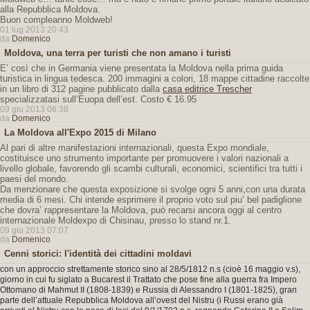
alla Repubblica Moldova.
Buon compleanno Moldweb!
01 lug 2013 20:43
da
Domenico
Moldova, una terra per turisti che non amano i turisti
E’ così che in Germania viene presentata la Moldova nella prima guida
turistica in lingua tedesca. 200 immagini a colori, 18 mappe cittadine raccolte
in un libro di 312 pagine pubblicato dalla
casa editrice Trescher
specializzatasi sull’Euopa dell’est. Costo € 16.95
09 giu 2013 06:38
da
Domenico
La Moldova all'Expo 2015 di Milano
Al pari di altre manifestazioni internazionali, questa Expo mondiale,
costituisce uno strumento importante per promuovere i valori nazionali a
livello globale, favorendo gli scambi culturali, economici, scientifici tra tutti i
paesi del mondo.
Da menzionare che questa exposizione si svolge ogni 5 anni,con una durata
media di 6 mesi. Chi intende esprimere il proprio voto sul piu’ bel padiglione
che dovra’ rappresentare la Moldova, può recarsi ancora oggi al centro
internazionale Moldexpo di Chisinau, presso lo stand nr.1.
09 giu 2013 07:07
da
Domenico
Cenni storici: l'identità dei cittadini moldavi
con un approccio strettamente storico sino al 28/5/1812 n.s (cioè 16 maggio v.s),
giorno in cui fu siglato a Bucarest il Trattato che pose fine alla guerra fra Impero
Ottomano di Mahmut II (1808-1839) e Russia di Alessandro I (1801-1825), gran
parte dell’attuale Repubblica Moldova all’ovest del Nistru (i Russi erano già