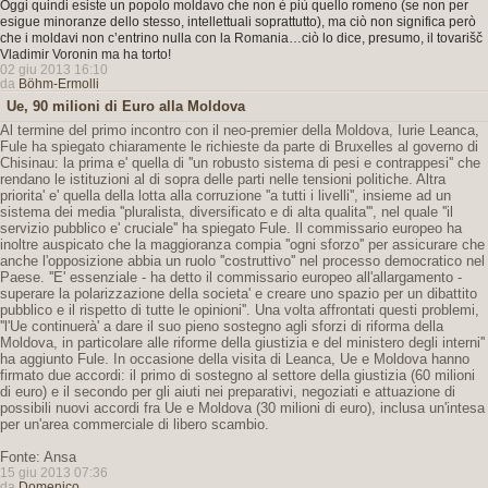
Oggi quindi esiste un popolo moldavo che non è più quello romeno (se non per
esigue minoranze dello stesso, intellettuali soprattutto), ma ciò non significa però
che i moldavi non c’entrino nulla con la Romania…ciò lo dice, presumo, il tovarišč
Vladimir Voronin ma ha torto!
02 giu 2013 16:10
da
Böhm-Ermolli
Ue, 90 milioni di Euro alla Moldova
Al termine del primo incontro con il neo-premier della Moldova, Iurie Leanca,
Fule ha spiegato chiaramente le richieste da parte di Bruxelles al governo di
Chisinau: la prima e' quella di ''un robusto sistema di pesi e contrappesi'' che
rendano le istituzioni al di sopra delle parti nelle tensioni politiche. Altra
priorita' e' quella della lotta alla corruzione ''a tutti i livelli'', insieme ad un
sistema dei media ''pluralista, diversificato e di alta qualita''', nel quale ''il
servizio pubblico e' cruciale'' ha spiegato Fule. Il commissario europeo ha
inoltre auspicato che la maggioranza compia ''ogni sforzo'' per assicurare che
anche l'opposizione abbia un ruolo ''costruttivo'' nel processo democratico nel
Paese. ''E' essenziale - ha detto il commissario europeo all'allargamento -
superare la polarizzazione della societa' e creare uno spazio per un dibattito
pubblico e il rispetto di tutte le opinioni''. Una volta affrontati questi problemi,
''l'Ue continuerà' a dare il suo pieno sostegno agli sforzi di riforma della
Moldova, in particolare alle riforme della giustizia e del ministero degli interni''
ha aggiunto Fule. In occasione della visita di Leanca, Ue e Moldova hanno
firmato due accordi: il primo di sostegno al settore della giustizia (60 milioni
di euro) e il secondo per gli aiuti nei preparativi, negoziati e attuazione di
possibili nuovi accordi fra Ue e Moldova (30 milioni di euro), inclusa un'intesa
per un'area commerciale di libero scambio.
Fonte: Ansa
15 giu 2013 07:36
da
Domenico