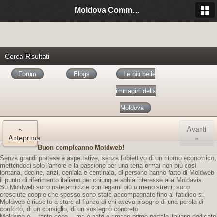
Moldova Community Italia
Cerca Risultati
Forum
Blogs
Le più belle
immagini della
Moldova
«
Avanti
Anteprima
»
Buon compleanno Moldweb!
Senza grandi pretese e aspettative, senza l'obiettivo di un ritorno economico,
mettendoci solo l'amore e la passione per una terra ormai non più così
lontana, decine, anzi, ceniaia e centinaia, di persone hanno fatto di Moldweb
il punto di riferimento italiano per chiunque abbia interesse alla Moldavia.
Su Moldweb sono nate amicizie con legami più o meno stretti, sono
cresciute coppie che spesso sono state accompagnate fino al fatidico si.
Moldweb è riuscito a stare al fianco di chi aveva bisogno di una parola di
conforto, di un consiglio, di un sostegno concreto.
Moldweb è… tante cose… ma è nato e rimane primo portale italiano dedicato