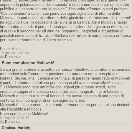
Paese. ''E' essenziale - ha detto il commissario europeo all'allargamento -
superare la polarizzazione della societa' e creare uno spazio per un dibattito
pubblico e il rispetto di tutte le opinioni''. Una volta affrontati questi problemi,
''l'Ue continuerà' a dare il suo pieno sostegno agli sforzi di riforma della
Moldova, in particolare alle riforme della giustizia e del ministero degli interni''
ha aggiunto Fule. In occasione della visita di Leanca, Ue e Moldova hanno
firmato due accordi: il primo di sostegno al settore della giustizia (60 milioni
di euro) e il secondo per gli aiuti nei preparativi, negoziati e attuazione di
possibili nuovi accordi fra Ue e Moldova (30 milioni di euro), inclusa un'intesa
per un'area commerciale di libero scambio.
Fonte: Ansa
15 giu 2013 07:36
da
Domenico
Buon compleanno Moldweb!
Senza grandi pretese e aspettative, senza l'obiettivo di un ritorno economico,
mettendoci solo l'amore e la passione per una terra ormai non più così
lontana, decine, anzi, ceniaia e centinaia, di persone hanno fatto di Moldweb
il punto di riferimento italiano per chiunque abbia interesse alla Moldavia.
Su Moldweb sono nate amicizie con legami più o meno stretti, sono
cresciute coppie che spesso sono state accompagnate fino al fatidico si.
Moldweb è riuscito a stare al fianco di chi aveva bisogno di una parola di
conforto, di un consiglio, di un sostegno concreto.
Moldweb è… tante cose… ma è nato e rimane primo portale italiano dedicato
alla Repubblica Moldova.
Buon compleanno Moldweb!
01 lug 2013 20:43
da
Domenico
Chateau Vartely