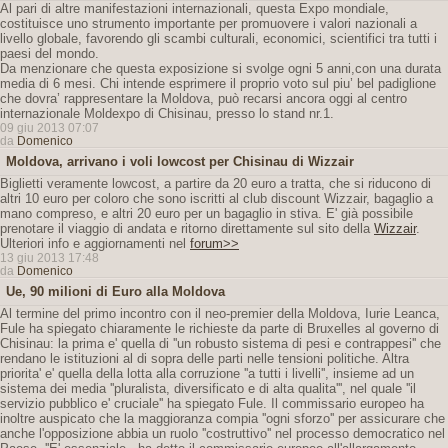
Al pari di altre manifestazioni internazionali, questa Expo mondiale,
costituisce uno strumento importante per promuovere i valori nazionali a
livello globale, favorendo gli scambi culturali, economici, scientifici tra tutti i
paesi del mondo.
Da menzionare che questa exposizione si svolge ogni 5 anni,con una durata
media di 6 mesi. Chi intende esprimere il proprio voto sul piu’ bel padiglione
che dovra’ rappresentare la Moldova, può recarsi ancora oggi al centro
internazionale Moldexpo di Chisinau, presso lo stand nr.1.
09 giu 2013 07:07
da
Domenico
Moldova, arrivano i voli lowcost per Chisinau di Wizzair
Biglietti veramente lowcost, a partire da 20 euro a tratta, che si riducono di
altri 10 euro per coloro che sono iscritti al club discount Wizzair, bagaglio a
mano compreso, e altri 20 euro per un bagaglio in stiva. E' già possibile
prenotare il viaggio di andata e ritorno direttamente sul sito della
Wizzair
.
Ulteriori info e aggiornamenti nel
forum>>
13 giu 2013 17:48
da
Domenico
Ue, 90 milioni di Euro alla Moldova
Al termine del primo incontro con il neo-premier della Moldova, Iurie Leanca,
Fule ha spiegato chiaramente le richieste da parte di Bruxelles al governo di
Chisinau: la prima e' quella di ''un robusto sistema di pesi e contrappesi'' che
rendano le istituzioni al di sopra delle parti nelle tensioni politiche. Altra
priorita' e' quella della lotta alla corruzione ''a tutti i livelli'', insieme ad un
sistema dei media ''pluralista, diversificato e di alta qualita''', nel quale ''il
servizio pubblico e' cruciale'' ha spiegato Fule. Il commissario europeo ha
inoltre auspicato che la maggioranza compia ''ogni sforzo'' per assicurare che
anche l'opposizione abbia un ruolo ''costruttivo'' nel processo democratico nel