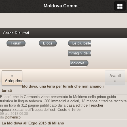
Moldova Community Italia
Cerca Risultati
Forum
Blogs
Le più belle
immagini della
Moldova
«
Avanti
Anteprima
»
Moldova, una terra per turisti che non amano i
turisti
E’ così che in Germania viene presentata la Moldova nella prima guida
turistica in lingua tedesca. 200 immagini a colori, 18 mappe cittadine raccolte
in un libro di 312 pagine pubblicato dalla
casa editrice Trescher
specializzatasi sull’Euopa dell’est. Costo € 16.95
09 giu 2013 06:38
da
Domenico
La Moldova all'Expo 2015 di Milano