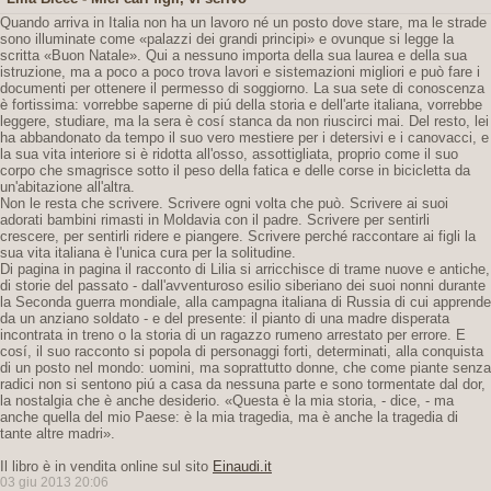
Quando arriva in Italia non ha un lavoro né un posto dove stare, ma le strade
sono illuminate come «palazzi dei grandi principi» e ovunque si legge la
scritta «Buon Natale». Qui a nessuno importa della sua laurea e della sua
istruzione, ma a poco a poco trova lavori e sistemazioni migliori e può fare i
documenti per ottenere il permesso di soggiorno. La sua sete di conoscenza
è fortissima: vorrebbe saperne di piú della storia e dell'arte italiana, vorrebbe
leggere, studiare, ma la sera è cosí stanca da non riuscirci mai. Del resto, lei
ha abbandonato da tempo il suo vero mestiere per i detersivi e i canovacci, e
la sua vita interiore si è ridotta all'osso, assottigliata, proprio come il suo
corpo che smagrisce sotto il peso della fatica e delle corse in bicicletta da
un'abitazione all'altra.
Non le resta che scrivere. Scrivere ogni volta che può. Scrivere ai suoi
adorati bambini rimasti in Moldavia con il padre. Scrivere per sentirli
crescere, per sentirli ridere e piangere. Scrivere perché raccontare ai figli la
sua vita italiana è l'unica cura per la solitudine.
Di pagina in pagina il racconto di Lilia si arricchisce di trame nuove e antiche,
di storie del passato - dall'avventuroso esilio siberiano dei suoi nonni durante
la Seconda guerra mondiale, alla campagna italiana di Russia di cui apprende
da un anziano soldato - e del presente: il pianto di una madre disperata
incontrata in treno o la storia di un ragazzo rumeno arrestato per errore. E
cosí, il suo racconto si popola di personaggi forti, determinati, alla conquista
di un posto nel mondo: uomini, ma soprattutto donne, che come piante senza
radici non si sentono piú a casa da nessuna parte e sono tormentate dal dor,
la nostalgia che è anche desiderio. «Questa è la mia storia, - dice, - ma
anche quella del mio Paese: è la mia tragedia, ma è anche la tragedia di
tante altre madri».
Il libro è in vendita online sul sito
Einaudi.it
03 giu 2013 20:06