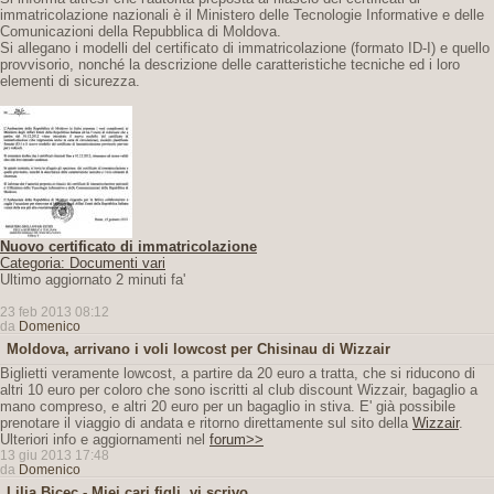
immatricolazione nazionali è il Ministero delle Tecnologie Informative e delle
Comunicazioni della Repubblica di Moldova.
Si allegano i modelli del certificato di immatricolazione (formato ID-I) e quello
provvisorio, nonché la descrizione delle caratteristiche tecniche ed i loro
elementi di sicurezza.
Nuovo certificato di immatricolazione
Categoria: Documenti vari
Ultimo aggiornato 2 minuti fa'
23 feb 2013 08:12
da
Domenico
Moldova, arrivano i voli lowcost per Chisinau di Wizzair
Biglietti veramente lowcost, a partire da 20 euro a tratta, che si riducono di
altri 10 euro per coloro che sono iscritti al club discount Wizzair, bagaglio a
mano compreso, e altri 20 euro per un bagaglio in stiva. E' già possibile
prenotare il viaggio di andata e ritorno direttamente sul sito della
Wizzair
.
Ulteriori info e aggiornamenti nel
forum>>
13 giu 2013 17:48
da
Domenico
Lilia Bicec - Miei cari figli, vi scrivo