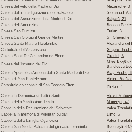
Cattedrale romano-cattolica della Divina Provvidenza
Mitropolit Doso
Chiesa del velo della Madre di Dio
Mazarache, 3
Chiesa della Trasfigurazione del Salvatore
Ştefan cel Mare
Chiesa dell'Assunzione della Madre di Dio
Bulgară, 21
Chiesa dell'Annunziata
Bogdan Petric
Chiesa San Dumitru
Traian, 3
Chiesa San Giorgio il Grande Martire
Sf. Gheorghe, 4
Chiesa Santo Martiro Haralambie
Alexandru cel 
Cattedrale dell'Ascensione
Grigore Ureche,
Chiesa Santi Re Costantino ed Elena
Circului, 6
Mihai Kogălnice
Chiesa dell’Incontro del Dio
Bănulescu-Bod
Chiesa Apostolica Armena della Santa Madre di Dio
Piaţa Veche, 8
Chiesa di San Panteleimon
Vlaicu Pîrcăla
Cattedrale episcopale di San Teodoro Tiron
Ciuflea, 1
Chiesa la Domenica di Tutti i Santi
Alexei Mateevi
Chiesa della Santissima Trinità
Munceşti, 47
Cappella della Resurrezione del Salvatore
Valea Trandafir
Cappella in memoria di volontari bulgari
Dimo, 6
Cappella della famiglia Oganowici
Valea Trandafir
Chiesa San Nicola Palestra del ginnasio femminile
Bucureşti, 64/2