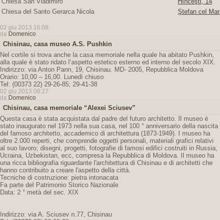
Chiesa San Vladimiro
Hînceşti, 14
Chiesa del Santo Gerarca Nicola
Ştefan cel Mar
02 giu 2013 16:08
da
Domenico
Chisinau, casa museo A.S. Pushkin
Nel cortile si trova anche la casa memoriale nella quale ha abitato Pushkin,
alla quale è stato ridato l’aspetto estetico esterno ed interno del secolo XIX.
Indirizzo: via Anton Pann, 19, Chisinau. MD- 2005, Repubblica Moldova
Orario: 10,00 – 16,00. Lunedì chiuso
Tel: (00373 22) 29-26-85; 29-41-38
02 giu 2013 08:27
da
Domenico
Chisinau, casa memoriale “Alexei Sciusev”
Questa casa è stata acquistata dal padre del futuro architetto. Il museo è
stato inaugurato nel 1973 nella sua casa, nel 100 ° anniversario della nascita
del famoso architetto, accademico di architettura (1873-1949). I museo ha
oltre 2.000 reperti, che comprende oggetti personali, materiali grafici relativi
al suo lavoro; disegni, progetti, fotografie di famosi edifici costruiti in Russia,
Ucraina, Uzbekistan, ecc, compresa la Repubblica di Moldova. Il museo ha
una ricca bibliografia riguardante l'architettura di Chisinau e di architetti che
hanno contribuito a creare l'aspetto della città.
Tecniche di costruzione: pietra intonacata
Fa parte del Patrimonio Storico Nazionale
Data: 2 ° metà del sec. XIX
Indirizzo: via A. Sciusev n.77, Chisinau