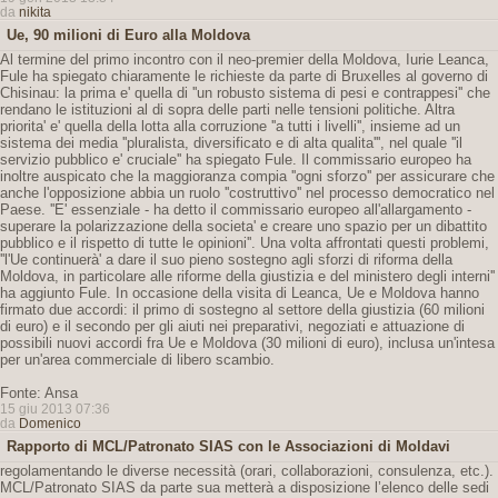
da
nikita
Ue, 90 milioni di Euro alla Moldova
Al termine del primo incontro con il neo-premier della Moldova, Iurie Leanca,
Fule ha spiegato chiaramente le richieste da parte di Bruxelles al governo di
Chisinau: la prima e' quella di ''un robusto sistema di pesi e contrappesi'' che
rendano le istituzioni al di sopra delle parti nelle tensioni politiche. Altra
priorita' e' quella della lotta alla corruzione ''a tutti i livelli'', insieme ad un
sistema dei media ''pluralista, diversificato e di alta qualita''', nel quale ''il
servizio pubblico e' cruciale'' ha spiegato Fule. Il commissario europeo ha
inoltre auspicato che la maggioranza compia ''ogni sforzo'' per assicurare che
anche l'opposizione abbia un ruolo ''costruttivo'' nel processo democratico nel
Paese. ''E' essenziale - ha detto il commissario europeo all'allargamento -
superare la polarizzazione della societa' e creare uno spazio per un dibattito
pubblico e il rispetto di tutte le opinioni''. Una volta affrontati questi problemi,
''l'Ue continuerà' a dare il suo pieno sostegno agli sforzi di riforma della
Moldova, in particolare alle riforme della giustizia e del ministero degli interni''
ha aggiunto Fule. In occasione della visita di Leanca, Ue e Moldova hanno
firmato due accordi: il primo di sostegno al settore della giustizia (60 milioni
di euro) e il secondo per gli aiuti nei preparativi, negoziati e attuazione di
possibili nuovi accordi fra Ue e Moldova (30 milioni di euro), inclusa un'intesa
per un'area commerciale di libero scambio.
Fonte: Ansa
15 giu 2013 07:36
da
Domenico
Rapporto di MCL/Patronato SIAS con le Associazioni di Moldavi
regolamentando le diverse necessità (orari, collaborazioni, consulenza, etc.).
MCL/Patronato SIAS da parte sua metterà a disposizione l’elenco delle sedi