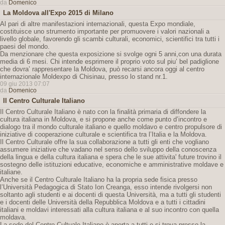
da
Domenico
La Moldova all'Expo 2015 di Milano
Al pari di altre manifestazioni internazionali, questa Expo mondiale,
costituisce uno strumento importante per promuovere i valori nazionali a
livello globale, favorendo gli scambi culturali, economici, scientifici tra tutti i
paesi del mondo.
Da menzionare che questa exposizione si svolge ogni 5 anni,con una durata
media di 6 mesi. Chi intende esprimere il proprio voto sul piu’ bel padiglione
che dovra’ rappresentare la Moldova, può recarsi ancora oggi al centro
internazionale Moldexpo di Chisinau, presso lo stand nr.1.
09 giu 2013 07:07
da
Domenico
Il Centro Culturale Italiano
Il Centro Culturale Italiano è nato con la finalità primaria di diffondere la
cultura italiana in Moldova, e si propone anche come punto d’incontro e
dialogo tra il mondo culturale italiano e quello moldavo e centro propulsore di
iniziative di cooperazione culturale e scientifica tra l’Italia e la Moldova.
Il Centro Culturale offre la sua collaborazione a tutti gli enti che vogliano
assumere iniziative che vadano nel senso dello sviluppo della conoscenza
della lingua e della cultura italiana e spera che le sue attivita' future trovino il
sostegno delle istituzioni educative, economiche e amministrative moldave e
italiane.
Anche se il Centro Culturale Italiano ha la propria sede fisica presso
l’Università Pedagogica di Stato Ion Creanga, esso intende rivolgersi non
soltanto agli studenti e ai docenti di questa Università, ma a tutti gli studenti
e i docenti delle Università della Repubblica Moldova e a tutti i cittadini
italiani e moldavi interessati alla cultura italiana e al suo incontro con quella
moldava.
La sede del Centro Cultuale Italiano è aperta a tutti e si trova presso la