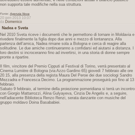
non supporta tale modifiche nella sua struttura.
Fonte:
Agenzia Nova
20 gen 2013 10:07
da
Domenico
Nadea e Sveta
Nel 2010 Sveta riceve i documenti che le permettono di tornare in Moldavia e
rivedere finalmente la figlia dopo due anni e mezzo di lontananza. Alla
partenza dell’amica, Nadea rimane sola a Bologna e cerca di reagire alla
solitudine. Le due amiche continueranno a confidarsi ed aiutarsi a distanza. I
loro destini si incroceranno fino ad invertirsi, in una storia di donne sempre
pronte a ripartire.
Il film, vincitore del Premio Cipputi al Festival di Torino, verrà presentato al
Cinema Lumière di Bologna (via Azzo Gardino 65) giovedì 7 febbraio alle ore
20.15, alla presenza della regista Maura Del Peroe dei due sociologi Sandro
Mezzadra e Francesca Decimo. La programmazione proseguirà poi fino al 13
febbraio.
Sabato 9 febbraio, al termine della proiezione pomeridiana si terrà un incontro
con Giorgio Mattarrozzi, Alina Gulyayeva, Cinzia De Angelis e, a seguire,
nell'adiacente Biblioteca Renzo Renzi, serata danzante con musiche del
gruppo moldavo Doina Basababiei.