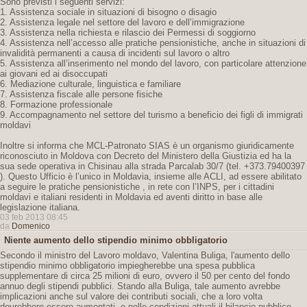
Sono previsti i seguenti servizi:
1. Assistenza sociale in situazioni di bisogno o disagio
2. Assistenza legale nel settore del lavoro e dell’immigrazione
3. Assistenza nella richiesta e rilascio dei Permessi di soggiorno
4. Assistenza nell’accesso alle pratiche pensionistiche, anche in situazioni di
invalidità permanenti a causa di incidenti sul lavoro o altro
5. Assistenza all’inserimento nel mondo del lavoro, con particolare attenzione
ai giovani ed ai disoccupati
6. Mediazione culturale, linguistica e familiare
7. Assistenza fiscale alle persone fisiche
8. Formazione professionale
9. Accompagnamento nel settore del turismo a beneficio dei figli di immigrati
moldavi
Inoltre si informa che MCL-Patronato SIAS è un organismo giuridicamente
riconosciuto in Moldova con Decreto del Ministero della Giustizia ed ha la
sua sede operativa in Chisinau alla strada Parcalab 30/7 (tel. +373.79400397
). Questo Ufficio è l’unico in Moldavia, insieme alle ACLI, ad essere abilitato
a seguire le pratiche pensionistiche , in rete con l’INPS, per i cittadini
moldavi e italiani residenti in Moldavia ed aventi diritto in base alle
legislazione italiana.
03 feb 2013 08:45
da
Domenico
Niente aumento dello stipendio minimo obbligatorio
Secondo il ministro del Lavoro moldavo, Valentina Buliga, l'aumento dello
stipendio minimo obbligatorio impiegherebbe una spesa pubblica
supplementare di circa 25 milioni di euro, ovvero il 50 per cento del fondo
annuo degli stipendi pubblici. Stando alla Buliga, tale aumento avrebbe
implicazioni anche sul valore dei contributi sociali, che a loro volta
dovrebbero essere aumentati, e nelle condizioni attuali il bilancio pubblico