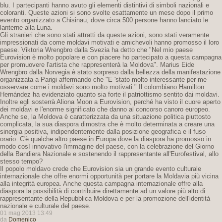
blu. I partecipanti hanno avuto gli elementi distintivi di simboli nazionali e
coloranti. Queste azioni si sono svolte esattamente un mese dopo il primo
evento organizzato a Chisinau, dove circa 500 persone hanno lanciato le
lanterne alla Luna.
Gli stranieri che sono stati attratti da queste azioni, sono stati veramente
impressionati da come moldavi motivati ​​e amichevoli hanno promosso il loro
paese. Viktoria Wrengbro dalla Svezia ha detto che "Nel mio paese
Eurovision è molto popolare e con piacere ho partecipato a questa campagna
per promuovere l'artista che rappresenterà la Moldova". Marius Eide
Wrengbro dalla Norvegia è stato sorpreso dalla bellezza della manifestazione
organizzata a Parigi affermando che "E 'stato molto interessante per me
osservare come i moldavi sono molto motivati." Il colombiano Hamilton
Hernández ha evidenziato quanto sia forte il patriottismo sentito dai moldavi.
Inoltre egli sosterrà Aliona Moon a Eurovision, perché ha visto il cuore aperto
dei moldavi e l'enorme significato che danno al concorso canoro europeo.
Anche se, la Moldova è caratterizzata da una situazione politica piuttosto
complicata, la sua diaspora dimostra che è molto determinata a creare una
sinergia positiva, indipendentemente dalla posizione geografica e il fuso
orario. C'è qualche altro paese in Europa dove la diaspora ha promosso in
modo così innovativo l'immagine del paese, con la celebrazione del Giorno
della Bandiera Nazionale e sostenendo il rappresentante all'Eurofestival, allo
stesso tempo?
Il popolo moldavo crede che Eurovision sia un grande evento culturale
internazionale che offre enormi opportunità per portare la Moldavia più vicina
alla integrità europea. Anche questa campagna internazionale offre alla
diaspora la possibilità di contribuire direttamente ad un valore più alto di
rappresentante della Repubblica Moldova e per la promozione dell'identità
nazionale e culturale del paese.
01 mag 2013 13:49
da
Domenico