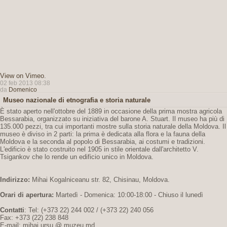
View on Vimeo
.
02 feb 2013 08:38
da
Domenico
Museo nazionale di etnografia e storia naturale
È stato aperto nell'ottobre del 1889 in occasione della prima mostra agricola
Bessarabia, organizzato su iniziativa del barone A. Stuart. Il museo ha più di
135.000 pezzi, tra cui importanti mostre sulla storia naturale della Moldova. Il
museo è diviso in 2 parti: la prima è dedicata alla flora e la fauna della
Moldova e la seconda al popolo di Bessarabia, ai costumi e tradizioni.
L'edificio è stato costruito nel 1905 in stile orientale dall'architetto V.
Tsigankov che lo rende un edificio unico in Moldova.
Indirizzo:
Mihai Kogalniceanu str. 82, Chisinau, Moldova.
Orari di apertura:
Martedì - Domenica: 10:00-18:00 - Chiuso il lunedì
Contatti
: Tel: (+373 22) 244 002 / (+373 22) 240 056
Fax: +373 (22) 238 848
E-mail: mihai.ursu @ muzeu.md