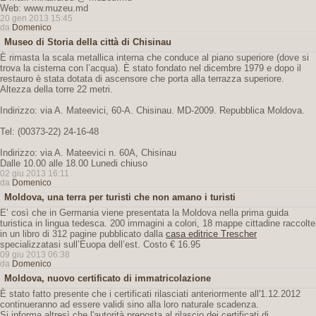
Web: www.muzeu.md
20 gen 2013 15:45
da
Domenico
Museo di Storia della città di Chisinau
È rimasta la scala metallica interna che conduce al piano superiore (dove si
trova la cisterna con l’acqua). È stato fondato nel dicembre 1979 e dopo il
restauro è stata dotata di ascensore che porta alla terrazza superiore.
Altezza della torre 22 metri.
Indirizzo: via A. Mateevici, 60-A. Chisinau. MD-2009. Repubblica Moldova.
Tel: (00373-22) 24-16-48
Indirizzo: via A. Mateevici n. 60A, Chisinau
Dalle 10.00 alle 18.00 Lunedi chiuso
02 giu 2013 16:11
da
Domenico
Moldova, una terra per turisti che non amano i turisti
E’ così che in Germania viene presentata la Moldova nella prima guida
turistica in lingua tedesca. 200 immagini a colori, 18 mappe cittadine raccolte
in un libro di 312 pagine pubblicato dalla
casa editrice Trescher
specializzatasi sull’Euopa dell’est. Costo € 16.95
09 giu 2013 06:38
da
Domenico
Moldova, nuovo certificato di immatricolazione
È stato fatto presente che i certificati rilasciati anteriormente all'1.12.2012
continueranno ad essere validi sino alla loro naturale scadenza.
Si informa altresì che l'autorità preposta al rilascio dei certificati di