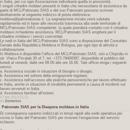
in Italia, per cui ogni Associazione individuerà quella in prossimità.
I singoli cittadini moldavi presenti in Italia che necessitano di assistenza da
parte di MCL/Patronato SIAS e del suo Patronato possono scrivere
direttamente al seguente indirizzo di posta elettronica:
moldova@patronatosias.it. La segnalazione inviata verrà valutata
rapidamente ed in base alle necessità trasmessa alla sede territoriale di
MCL/Patronato SIAS competente, la quale prenderà contatto con il cittadino
moldavo richiedente assistenza. MCL/Patronato SIAS erogherà per il
cittadino moldavo i servizi concordati.
Le sedi in Italia del MCL/Patronato SIAS sono a disposizione del Consolato
Genale della Repubblica Moldova in Bologna, per ogni tipo di attività e
collaborazione.
In Moldova è disponibile l’ufficio del MCL/Patronato SIAS, sito a Chişinău in
str. Vlaicu Pircalab 30 of.7, tel. +373.79400397, disponibile al pubblico dal
lunedi al venerdi, dalle ore 09.00 alle ore 16.00. Tale ufficio eroga i seguenti
servizi:
a. Assistenza sociale in situazioni di bisogno o disagio;
b. Assistenza nel settore della emigrazione regolare;
c. Assistenza nell’accesso alle pratiche pensionistiche per lavoro effettuato
in Italia, anche in situazioni di invalidità permanenti a causa di incidenti sul
lavoro avvenuti in Italia;
d. Assistenza familiari all’estero.
27 feb 2013 21:11
da
Domenico
Patronato SIAS per la Diaspora moldava in Italia
Di conseguenza saranno indirizzati in tempi rapidi alla sede operativa più
vicina in Italia del Patronato SIAS per ricevere l’erogazione del servizio
richiesto.