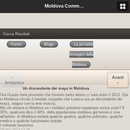
Moldova Community Italia
Cerca Risultati
Forum
Blogs
Le più belle
immagini della
Moldova
«
Avanti
Anteprima
»
Un discendente dei maya in Moldova
Ora l'icauto Iurie promette che l'evento tanto atteso ci sarà entro il 2013. Qui
in Moldova circola il fondato sospetto che Leanca sia un discendente dei
maya, seppur con la erre moscia.
Ma chi resterà in Moldova se i moldavi potranno espatriare senza visto? Il
35%, qualcuno dice il 40%, della popolazione moldava già lavora e vive
all'estero. In Moldova resterà qualche giudice, qualche poliziotto, qualche
medico e qualche funzionario statale.
I milionari insomma.
19 gen 2013 13:34