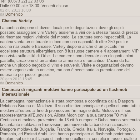
Tel: (00373 22) 22 03 08
Dalle 09.00 alle 18.00. Venerdi chiuso
02 giu 2013 16:00
da
Domenico
Chateau Vartely
La cantina dispone di diversi locali per le degustazioni dove gli ospiti
possono assaggiare vini Vartely assieme a vini della stessa fascia di prezzo
da rinomate regioni vinicole del mondo. Le strutture sono impeccabili. La
cantina vanta un ristorante in loco con una capacità di oltre 250 posti e
cucina nazionale e francese. Vartely dispone anche di un piccolo me
eccellente struttura alberghiera con 8 lussuose camere e 4 appartamenti VIP
con vista sulla città di Orhei. Le camere sono decorate con eleganti colori
pastello, creazione di un ambiente armonioso e romantico. L'azienda ha
anche un piccolo negozio di vino e souvenir. Visite e degustazioni devono
essere organizzate in anticipo, ma non è necessaria la prenotazione del
ristorante per piccoli gruppi.
20 gen 2013 15:45
da
Domenico
Centinaia di migranti moldavi hanno partecipato ad un flashmob
internazionale
La campagna internazionale è stata promossa e coordinata dalla Diaspora
Relations Bureau of Moldova. Il suo obiettivo principale è quello di unire tutti i
moldavi all'estero al fine di promuovere l'immagine della Moldova e il suo
rappresentante all'Eurovision, Aliona Moon con la sua canzone "O mie".
Centinaia di moldavi provenienti da 13 città europee e Dubai hanno sostenuto
la cantante moldava in Eurovision, promuovendo la bandiera nazionale.
Diaspora moldava da Bulgaria, Francia, Grecia, Italia, Norvegia, Portogallo,
Romania, ed Emirati Arabi Uniti hanno partecipato al flashmob proiettando il
tricolore sul cielo e il lancio di lanterne e palloncini con elio in rosso, giallo e