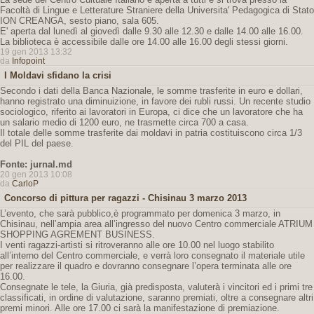
Facoltà di Lingue e Letterature Straniere della Universita' Pedagogica di Stato
ION CREANGA, sesto piano, sala 605.
E' aperta dal lunedì al giovedì dalle 9.30 alle 12.30 e dalle 14.00 alle 16.00.
La biblioteca è accessibile dalle ore 14.00 alle 16.00 degli stessi giorni.
19 gen 2013 13:32
da
Infopoint
I Moldavi sfidano la crisi
Secondo i dati della Banca Nazionale, le somme trasferite in euro e dollari,
hanno registrato una diminuizione, in favore dei rubli russi. Un recente studio
sociologico, riferito ai lavoratori in Europa, ci dice che un lavoratore che ha
un salario medio di 1200 euro, ne trasmette circa 700 a casa.
Il totale delle somme trasferite dai moldavi in patria costituiscono circa 1/3
del PIL del paese.
Fonte: jurnal.md
20 gen 2013 10:08
da
CarloP
Concorso di pittura per ragazzi - Chisinau 3 marzo 2013
L’evento, che sarà pubblico,è programmato per domenica 3 marzo, in
Chisinau, nell’ampia area all’ingresso del nuovo Centro commerciale ATRIUM
SHOPPING AGREMENT BUSINESS.
I venti ragazzi-artisti si ritroveranno alle ore 10.00 nel luogo stabilito
all’interno del Centro commerciale, e verrà loro consegnato il materiale utile
per realizzare il quadro e dovranno consegnare l’opera terminata alle ore
16.00.
Consegnate le tele, la Giuria, già predisposta, valuterà i vincitori ed i primi tre
classificati, in ordine di valutazione, saranno premiati, oltre a consegnare altri
premi minori. Alle ore 17.00 ci sarà la manifestazione di premiazione.