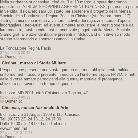
Nella settimana successiva, cioé dal 3 al 10 marzo,le opere rimarranno
esposte nell’ATRIUM SHOPPING AGREMENT BUSINESS, per essere poste
in vendita. Il ricavato sarà utilizzato per sostenere il progetto della Mensa
Sociale della Fondazione Regina Pacis in Chisinau (str. Avram Iancu, 17).
Tutti gli amici sono invitati a visitare l’attività dei ragazzi in corso d’opera,
incoraggiare i neo-artisti ed eventualmente acquistare le prestigiose tele da
loro prodotte, sostenendo così il meritevole progetto della Mensa Sociale.
Siamo grati alle aziende italiane presenti in Moldova che in diverso modo
stanno sostenendo e sponsorizzando l’iniziativa.
La Fondazione Regina Pacis
27 feb 2013 20:43
da
Domenico
Chsinau, museo di Storia Militare
L’esposizione presente una vasta gamma di armi e abbigliamento militare:
uniforme, nel museo è presente in esclusiva l’uniforme truppa NKVD, elmetti
delle diverse armate partecipanti alla guerra, materiale di propaganda
utilizzato dai sovietici in tempo di guerra.
Indirizzo: MD-2001, città Chisinau via Tighina, 47.
02 giu 2013 09:19
da
Domenico
Chisinau, museo Nazionale di Arte
Indirizzo: via 31 August 1989 n.115, Chisinau
Tel: (00373 22) 24 13 12, 24 17 30
Dalle 10.00 alle 18.00. Lunedi chiuso
www.mnam.md
27 mag 2013 19:37
da
Domenico