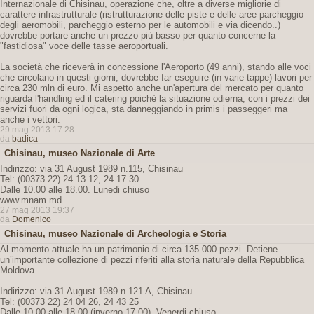
Internazionale di Chisinau, operazione che, oltre a diverse migliorie di
carattere infrastrutturale (ristrutturazione delle piste e delle aree parcheggio
degli aeromobili, parcheggio esterno per le automobili e via dicendo..)
dovrebbe portare anche un prezzo più basso per quanto concerne la
"fastidiosa" voce delle tasse aeroportuali.
La società che riceverà in concessione l'Aeroporto (49 anni), stando alle voci
che circolano in questi giorni, dovrebbe far eseguire (in varie tappe) lavori per
circa 230 mln di euro. Mi aspetto anche un'apertura del mercato per quanto
riguarda l'handling ed il catering poichè la situazione odierna, con i prezzi dei
servizi fuori da ogni logica, sta danneggiando in primis i passeggeri ma
anche i vettori.
29 mag 2013 17:28
da
badica
Chisinau, museo Nazionale di Arte
Indirizzo: via 31 August 1989 n.115, Chisinau
Tel: (00373 22) 24 13 12, 24 17 30
Dalle 10.00 alle 18.00. Lunedi chiuso
www.mnam.md
27 mag 2013 19:37
da
Domenico
Chisinau, museo Nazionale di Archeologia e Storia
Al momento attuale ha un patrimonio di circa 135.000 pezzi. Detiene
un’importante collezione di pezzi riferiti alla storia naturale della Repubblica
Moldova.
Indirizzo: via 31 August 1989 n.121 A, Chisinau
Tel: (00373 22) 24 04 26, 24 43 25
Dalle 10.00 alle 18.00 (inverno 17.00). Venerdi chiuso