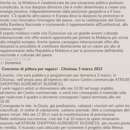
Anche se, la Moldova è caratterizzata da una situazione politica piuttosto
complicata, la sua diaspora dimostra che è molto determinata a creare una
sinergia positiva, indipendentemente dalla posizione geografica e il fuso
orario. C'è qualche altro paese in Europa dove la diaspora ha promosso in
modo così innovativo l'immagine del paese, con la celebrazione del Giorno
della Bandiera Nazionale e sostenendo il rappresentante all'Eurofestival, allo
stesso tempo?
Il popolo moldavo crede che Eurovision sia un grande evento culturale
internazionale che offre enormi opportunità per portare la Moldavia più vicina
alla integrità europea. Anche questa campagna internazionale offre alla
diaspora la possibilità di contribuire direttamente ad un valore più alto di
rappresentante della Repubblica Moldova e per la promozione dell'identità
nazionale e culturale del paese.
01 mag 2013 13:49
da
Domenico
Concorso di pittura per ragazzi - Chisinau 3 marzo 2013
L’evento, che sarà pubblico,è programmato per domenica 3 marzo, in
Chisinau, nell’ampia area all’ingresso del nuovo Centro commerciale ATRIUM
SHOPPING AGREMENT BUSINESS.
I venti ragazzi-artisti si ritroveranno alle ore 10.00 nel luogo stabilito
all’interno del Centro commerciale, e verrà loro consegnato il materiale utile
per realizzare il quadro e dovranno consegnare l’opera terminata alle ore
16.00.
Consegnate le tele, la Giuria, già predisposta, valuterà i vincitori ed i primi tre
classificati, in ordine di valutazione, saranno premiati, oltre a consegnare altri
premi minori. Alle ore 17.00 ci sarà la manifestazione di premiazione.
Nella settimana successiva, cioé dal 3 al 10 marzo,le opere rimarranno
esposte nell’ATRIUM SHOPPING AGREMENT BUSINESS, per essere poste
in vendita. Il ricavato sarà utilizzato per sostenere il progetto della Mensa