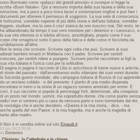
sono illuminate come «palazzi dei grandi principi» e ovunque si legge la
scritta «Buon Natale». Qui a nessuno importa della sua laurea e della sua
istruzione, ma a poco a poco trova lavori e sistemazioni migliori e può fare i
documenti per ottenere il permesso di soggiorno. La sua sete di conoscenza
è fortissima: vorrebbe saperne di piú della storia e dell'arte italiana, vorrebbe
leggere, studiare, ma la sera è cosí stanca da non riuscirci mai. Del resto, lei
ha abbandonato da tempo il suo vero mestiere per i detersivi e i canovacci, e
la sua vita interiore si è ridotta all'osso, assottigliata, proprio come il suo
corpo che smagrisce sotto il peso della fatica e delle corse in bicicletta da
un'abitazione all'altra.
Non le resta che scrivere. Scrivere ogni volta che può. Scrivere ai suoi
adorati bambini rimasti in Moldavia con il padre. Scrivere per sentirli
crescere, per sentirli ridere e piangere. Scrivere perché raccontare ai figli la
sua vita italiana è l'unica cura per la solitudine.
Di pagina in pagina il racconto di Lilia si arricchisce di trame nuove e antiche,
di storie del passato - dall'avventuroso esilio siberiano dei suoi nonni durante
la Seconda guerra mondiale, alla campagna italiana di Russia di cui apprende
da un anziano soldato - e del presente: il pianto di una madre disperata
incontrata in treno o la storia di un ragazzo rumeno arrestato per errore. E
cosí, il suo racconto si popola di personaggi forti, determinati, alla conquista
di un posto nel mondo: uomini, ma soprattutto donne, che come piante senza
radici non si sentono piú a casa da nessuna parte e sono tormentate dal dor,
la nostalgia che è anche desiderio. «Questa è la mia storia, - dice, - ma
anche quella del mio Paese: è la mia tragedia, ma è anche la tragedia di
tante altre madri».
Il libro è in vendita online sul sito
Einaudi.it
03 giu 2013 20:06
da
Domenico
Chisinau, la Cattedrale e le chiese