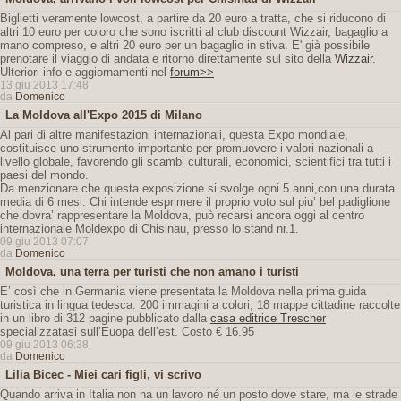
Biglietti veramente lowcost, a partire da 20 euro a tratta, che si riducono di
altri 10 euro per coloro che sono iscritti al club discount Wizzair, bagaglio a
mano compreso, e altri 20 euro per un bagaglio in stiva. E' già possibile
prenotare il viaggio di andata e ritorno direttamente sul sito della
Wizzair
.
Ulteriori info e aggiornamenti nel
forum>>
13 giu 2013 17:48
da
Domenico
La Moldova all'Expo 2015 di Milano
Al pari di altre manifestazioni internazionali, questa Expo mondiale,
costituisce uno strumento importante per promuovere i valori nazionali a
livello globale, favorendo gli scambi culturali, economici, scientifici tra tutti i
paesi del mondo.
Da menzionare che questa exposizione si svolge ogni 5 anni,con una durata
media di 6 mesi. Chi intende esprimere il proprio voto sul piu’ bel padiglione
che dovra’ rappresentare la Moldova, può recarsi ancora oggi al centro
internazionale Moldexpo di Chisinau, presso lo stand nr.1.
09 giu 2013 07:07
da
Domenico
Moldova, una terra per turisti che non amano i turisti
E’ così che in Germania viene presentata la Moldova nella prima guida
turistica in lingua tedesca. 200 immagini a colori, 18 mappe cittadine raccolte
in un libro di 312 pagine pubblicato dalla
casa editrice Trescher
specializzatasi sull’Euopa dell’est. Costo € 16.95
09 giu 2013 06:38
da
Domenico
Lilia Bicec - Miei cari figli, vi scrivo
Quando arriva in Italia non ha un lavoro né un posto dove stare, ma le strade