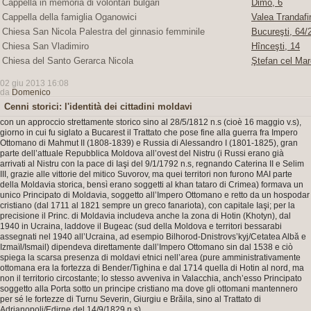
Cappella in memoria di volontari bulgari
Dimo, 6
Cappella della famiglia Oganowici
Valea Trandafir
Chiesa San Nicola Palestra del ginnasio femminile
Bucureşti, 64/2
Chiesa San Vladimiro
Hînceşti, 14
Chiesa del Santo Gerarca Nicola
Ştefan cel Mar
02 giu 2013 16:08
da
Domenico
Cenni storici: l'identità dei cittadini moldavi
con un approccio strettamente storico sino al 28/5/1812 n.s (cioè 16 maggio v.s),
giorno in cui fu siglato a Bucarest il Trattato che pose fine alla guerra fra Impero
Ottomano di Mahmut II (1808-1839) e Russia di Alessandro I (1801-1825), gran
parte dell’attuale Repubblica Moldova all’ovest del Nistru (i Russi erano già
arrivati al Nistru con la pace di Iaşi del 9/1/1792 n.s, regnando Caterina II e Selim
III, grazie alle vittorie del mitico Suvorov, ma quei territori non furono MAI parte
della Moldavia storica, bensì erano soggetti al khan tataro di Crimea) formava un
unico Principato di Moldavia, soggetto all’Impero Ottomano e retto da un hospodar
cristiano (dal 1711 al 1821 sempre un greco fanariota), con capitale Iaşi; per la
precisione il Princ. di Moldavia includeva anche la zona di Hotin (Khotyn), dal
1940 in Ucraina, laddove il Bugeac (sud della Moldova e territori bessarabi
assegnati nel 1940 all’Ucraina, ad esempio Bilhorod-Dnistrovs’kyj/Cetatea Albă e
Izmaïl/Ismail) dipendeva direttamente dall’Impero Ottomano sin dal 1538 e ciò
spiega la scarsa presenza di moldavi etnici nell’area (pure amministrativamente
ottomana era la fortezza di Bender/Tighina e dal 1714 quella di Hotin al nord, ma
non il territorio circostante; lo stesso avveniva in Valacchia, anch’esso Principato
soggetto alla Porta sotto un principe cristiano ma dove gli ottomani mantennero
per sé le fortezze di Turnu Severin, Giurgiu e Brăila, sino al Trattato di
Adrianopoli/Edirne del 14/9/1829 n.s).