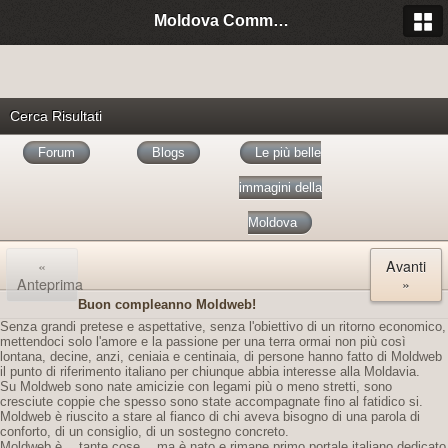
Moldova Community Italia
Cerca Risultati
Forum
Blogs
Le più belle
immagini della
Moldova
«
Avanti
Anteprima
»
Buon compleanno Moldweb!
Senza grandi pretese e aspettative, senza l'obiettivo di un ritorno economico,
mettendoci solo l'amore e la passione per una terra ormai non più così
lontana, decine, anzi, ceniaia e centinaia, di persone hanno fatto di Moldweb
il punto di riferimento italiano per chiunque abbia interesse alla Moldavia.
Su Moldweb sono nate amicizie con legami più o meno stretti, sono
cresciute coppie che spesso sono state accompagnate fino al fatidico si.
Moldweb è riuscito a stare al fianco di chi aveva bisogno di una parola di
conforto, di un consiglio, di un sostegno concreto.
Moldweb è… tante cose… ma è nato e rimane primo portale italiano dedicato