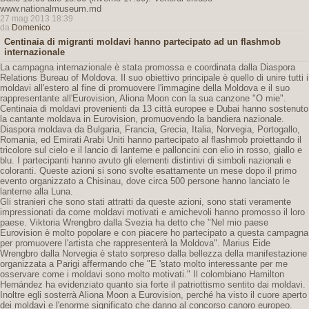
www.nationalmuseum.md
27 mag 2013 18:39
da
Domenico
Centinaia di migranti moldavi hanno partecipato ad un flashmob
internazionale
La campagna internazionale è stata promossa e coordinata dalla Diaspora
Relations Bureau of Moldova. Il suo obiettivo principale è quello di unire tutti i
moldavi all'estero al fine di promuovere l'immagine della Moldova e il suo
rappresentante all'Eurovision, Aliona Moon con la sua canzone "O mie".
Centinaia di moldavi provenienti da 13 città europee e Dubai hanno sostenuto
la cantante moldava in Eurovision, promuovendo la bandiera nazionale.
Diaspora moldava da Bulgaria, Francia, Grecia, Italia, Norvegia, Portogallo,
Romania, ed Emirati Arabi Uniti hanno partecipato al flashmob proiettando il
tricolore sul cielo e il lancio di lanterne e palloncini con elio in rosso, giallo e
blu. I partecipanti hanno avuto gli elementi distintivi di simboli nazionali e
coloranti. Queste azioni si sono svolte esattamente un mese dopo il primo
evento organizzato a Chisinau, dove circa 500 persone hanno lanciato le
lanterne alla Luna.
Gli stranieri che sono stati attratti da queste azioni, sono stati veramente
impressionati da come moldavi motivati ​​e amichevoli hanno promosso il loro
paese. Viktoria Wrengbro dalla Svezia ha detto che "Nel mio paese
Eurovision è molto popolare e con piacere ho partecipato a questa campagna
per promuovere l'artista che rappresenterà la Moldova". Marius Eide
Wrengbro dalla Norvegia è stato sorpreso dalla bellezza della manifestazione
organizzata a Parigi affermando che "E 'stato molto interessante per me
osservare come i moldavi sono molto motivati." Il colombiano Hamilton
Hernández ha evidenziato quanto sia forte il patriottismo sentito dai moldavi.
Inoltre egli sosterrà Aliona Moon a Eurovision, perché ha visto il cuore aperto
dei moldavi e l'enorme significato che danno al concorso canoro europeo.