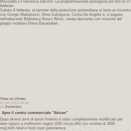
Mezzadra e Francesca Decimo. La programmazione proseguirà poi fino al 13
febbraio.
Sabato 9 febbraio, al termine della proiezione pomeridiana si terrà un incontro
con Giorgio Mattarrozzi, Alina Gulyayeva, Cinzia De Angelis e, a seguire,
nell'adiacente Biblioteca Renzo Renzi, serata danzante con musiche del
gruppo moldavo Doina Basababiei.
View on Vimeo
.
02 feb 2013 08:38
da
Domenico
Apre il centro commerciale "Atrium"
Dopo diversi anni di lavori l'interno è stato completamente modificato per
dare spazio a moltissimi negozi (200 circa),uffici (su un'area di 3000
mq),kid's land e food court panoramica.