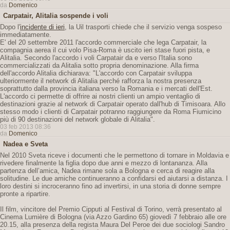
da
Domenico
Carpatair, Alitalia sospende i voli
Dopo l'
incidente di ieri
, la Uil trasporti chiede che il servizio venga sospeso
immediatamente.
E' del 20 settembre 2011 l'accordo commerciale che lega Carpatair, la
compagnia aerea il cui volo Pisa-Roma è uscito ieri stase fuori pista, e
Alitalia. Secondo l'accordo i voli Carpatair da e verso l'Italia sono
commercializzati da Alitalia sotto propria denominazione. Alla firma
dell'accordo Alitalia dichiarava: "L'accordo con Carpatair sviluppa
ulteriormente il network di Alitalia perché rafforza la nostra presenza
soprattutto dalla provincia italiana verso la Romania e i mercati dell'Est.
L'accordo ci permette di offrire ai nostri clienti un ampio ventaglio di
destinazioni grazie al network di Carpatair operato dall'hub di Timisoara. Allo
stesso modo i clienti di Carpatair potranno raggiungere da Roma Fiumicino
più di 90 destinazioni del network globale di Alitalia".
03 feb 2013 08:36
da
Domenico
Nadea e Sveta
Nel 2010 Sveta riceve i documenti che le permettono di tornare in Moldavia e
rivedere finalmente la figlia dopo due anni e mezzo di lontananza. Alla
partenza dell’amica, Nadea rimane sola a Bologna e cerca di reagire alla
solitudine. Le due amiche continueranno a confidarsi ed aiutarsi a distanza. I
loro destini si incroceranno fino ad invertirsi, in una storia di donne sempre
pronte a ripartire.
Il film, vincitore del Premio Cipputi al Festival di Torino, verrà presentato al
Cinema Lumière di Bologna (via Azzo Gardino 65) giovedì 7 febbraio alle ore
20.15, alla presenza della regista Maura Del Peroe dei due sociologi Sandro