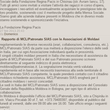
Sociale della Fondazione Regina Pacis in Chisinau (str. Avram Iancu, 17).
Tutti gli amici sono invitati a visitare l’attività dei ragazzi in corso d’opera,
incoraggiare i neo-artisti ed eventualmente acquistare le prestigiose tele da
loro prodotte, sostenendo così il meritevole progetto della Mensa Sociale.
Siamo grati alle aziende italiane presenti in Moldova che in diverso modo
stanno sostenendo e sponsorizzando l’iniziativa.
La Fondazione Regina Pacis
27 feb 2013 20:43
da
Domenico
Rapporto di MCL/Patronato SIAS con le Associazioni di Moldavi
regolamentando le diverse necessità (orari, collaborazioni, consulenza, etc.).
MCL/Patronato SIAS da parte sua metterà a disposizione l’elenco delle sedi
in Italia, per cui ogni Associazione individuerà quella in prossimità.
I singoli cittadini moldavi presenti in Italia che necessitano di assistenza da
parte di MCL/Patronato SIAS e del suo Patronato possono scrivere
direttamente al seguente indirizzo di posta elettronica:
moldova@patronatosias.it. La segnalazione inviata verrà valutata
rapidamente ed in base alle necessità trasmessa alla sede territoriale di
MCL/Patronato SIAS competente, la quale prenderà contatto con il cittadino
moldavo richiedente assistenza. MCL/Patronato SIAS erogherà per il
cittadino moldavo i servizi concordati.
Le sedi in Italia del MCL/Patronato SIAS sono a disposizione del Consolato
Genale della Repubblica Moldova in Bologna, per ogni tipo di attività e
collaborazione.
In Moldova è disponibile l’ufficio del MCL/Patronato SIAS, sito a Chişinău in
str. Vlaicu Pircalab 30 of.7, tel. +373.79400397, disponibile al pubblico dal
lunedi al venerdi, dalle ore 09.00 alle ore 16.00. Tale ufficio eroga i seguenti
servizi: