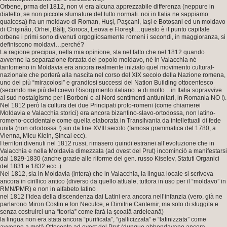
Orbene, prma del 1812, non vi era alcuna apprezzabile differenza (neppure in
dialetto, se non piccole sfumature del tutto normali..noi in Italia ne sappiamo
qualcosa) fra un moldavo di Roman, Huşi, Paşcani, Iaşi e Botoşani ed un moldavo
di Chişinău, Orhei, Bălţi, Soroca, Leova e Floreşti…questo è il punto capitale
orbene i primi sono divenuti orgogliosamente romeni i secondi, in maggioranza, si
definiscono moldavi…perché?
La ragione precipua, nella mia opinione, sta nel fatto che nel 1812 quando
avvenne la separazione forzata del popolo moldavo, né in Valacchia né
tantomeno in Moldavia era ancora realmente iniziato quel movimento cultural-
nazionale che porterà alla nascita nel corso del XIX secolo della Nazione romena,
uno dei più “miracolosi” e grandiosi successi del Nation Building ottocentesco
(secondo me più del coevo Risorgimento italiano..e di molto…in Italia sopravvive
al sud nostalgismo per i Borboni e al Nord sentimenti antiunitari, in Romania NO !).
Nel 1812 però la cultura dei due Principati proto-romeni (come chiamerei
Moldavia e Valacchia storici) era ancora bizantino-slavo-ortodossa, non latino-
romeno-occidentale come quella elaborata in Transilvania da intellettuali di fede
unita (non ortodossa !) sin da fine XVIII secolo (famosa grammatica del 1780, a
Vienna, Micu Klein, Şincai ecc).
I territori divenuti nel 1812 russi, rimasero quindi estranei all’evoluzione che in
Valacchia e nella Moldavia dimezzata (ad ovest del Prut) incominciò a manifestarsi
dal 1829-1830 (anche grazie alle riforme del gen. russo Kiselev, Statuti Organici
del 1831 e 1832 ecc..).
Nel 1812, sia in Moldavia (intera) che in Valacchia, la lingua locale si scriveva
ancora in cirillico antico (diverso da quello attuale, tuttora in uso per il “moldavo” in
RMN/PMR) e non in alfabeto latino
nel 1812 l’idea della discendenza dai Latini era ancora nell’infanzia (vero, già ne
parlarono Miron Costin e Ion Neculce, e Dimitrie Cantemir, ma solo di sfuggita e
senza costruirci una “teoria” come farà la şcoală ardeleană)
la lingua non era stata ancora “purificata”, “gallicizzata” e “latinizzata” come