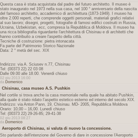
Questa casa è stata acquistata dal padre del futuro architetto. Il museo è
stato inaugurato nel 1973 nella sua casa, nel 100 ° anniversario della nascita
del famoso architetto, accademico di architettura (1873-1949). I museo ha
oltre 2.000 reperti, che comprende oggetti personali, materiali grafici relativi
al suo lavoro; disegni, progetti, fotografie di famosi edifici costruiti in Russia,
Ucraina, Uzbekistan, ecc, compresa la Repubblica di Moldova. Il museo ha
una ricca bibliografia riguardante l'architettura di Chisinau e di architetti che
hanno contribuito a creare l'aspetto della città.
Tecniche di costruzione: pietra intonacata
Fa parte del Patrimonio Storico Nazionale
Data: 2 ° metà del sec. XIX
Indirizzo: via A. Sciusev n.77, Chisinau
Tel: (00373 22) 22 03 08
Dalle 09.00 alle 18.00. Venerdi chiuso
02 giu 2013 16:00
da
Domenico
Chisinau, casa museo A.S. Pushkin
Nel cortile si trova anche la casa memoriale nella quale ha abitato Pushkin,
alla quale è stato ridato l’aspetto estetico esterno ed interno del secolo XIX.
Indirizzo: via Anton Pann, 19, Chisinau. MD- 2005, Repubblica Moldova
Orario: 10,00 – 16,00. Lunedì chiuso
Tel: (00373 22) 29-26-85; 29-41-38
02 giu 2013 08:27
da
Domenico
Aeroporto di Chisinau, si valuta di nuovo la concessione.
Sto parlando dell'intenzione del Governo di dare in concessione l'Aeroporto