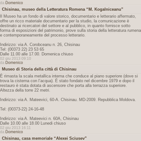
da
Domenico
Chisinau, museo della Letteratura Romena “M. Kogalniceanu”
Il Museo ha un fondo di valore storico, documentario e letterario affermato,
offre un ricco materiale documentario per la studio, la comunicazione è
destinato ai ricercatori del settore e al pubblico, in quanto fornisce sotto
forma di esposizioni del patrimonio, prove sulla storia della letteratura rumena
e contemporaneamente del processo letterario.
Indirizzo: via A. Corobceanu n. 26, Chisinau
Tel: (00373 22) 23 53 65
Dalle 11.00 alle 17.00. Domenica chiuso
02 giu 2013 09:10
da
Domenico
Museo di Storia della città di Chisinau
È rimasta la scala metallica interna che conduce al piano superiore (dove si
trova la cisterna con l’acqua). È stato fondato nel dicembre 1979 e dopo il
restauro è stata dotata di ascensore che porta alla terrazza superiore.
Altezza della torre 22 metri.
Indirizzo: via A. Mateevici, 60-A. Chisinau. MD-2009. Repubblica Moldova.
Tel: (00373-22) 24-16-48
Indirizzo: via A. Mateevici n. 60A, Chisinau
Dalle 10.00 alle 18.00 Lunedi chiuso
02 giu 2013 16:11
da
Domenico
Chisinau, casa memoriale “Alexei Sciusev”