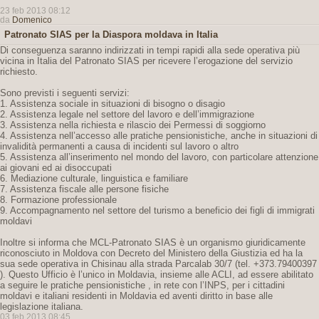
23 feb 2013 08:12
da
Domenico
Patronato SIAS per la Diaspora moldava in Italia
Di conseguenza saranno indirizzati in tempi rapidi alla sede operativa più
vicina in Italia del Patronato SIAS per ricevere l’erogazione del servizio
richiesto.
Sono previsti i seguenti servizi:
1. Assistenza sociale in situazioni di bisogno o disagio
2. Assistenza legale nel settore del lavoro e dell’immigrazione
3. Assistenza nella richiesta e rilascio dei Permessi di soggiorno
4. Assistenza nell’accesso alle pratiche pensionistiche, anche in situazioni di
invalidità permanenti a causa di incidenti sul lavoro o altro
5. Assistenza all’inserimento nel mondo del lavoro, con particolare attenzione
ai giovani ed ai disoccupati
6. Mediazione culturale, linguistica e familiare
7. Assistenza fiscale alle persone fisiche
8. Formazione professionale
9. Accompagnamento nel settore del turismo a beneficio dei figli di immigrati
moldavi
Inoltre si informa che MCL-Patronato SIAS è un organismo giuridicamente
riconosciuto in Moldova con Decreto del Ministero della Giustizia ed ha la
sua sede operativa in Chisinau alla strada Parcalab 30/7 (tel. +373.79400397
). Questo Ufficio è l’unico in Moldavia, insieme alle ACLI, ad essere abilitato
a seguire le pratiche pensionistiche , in rete con l’INPS, per i cittadini
moldavi e italiani residenti in Moldavia ed aventi diritto in base alle
legislazione italiana.
03 feb 2013 08:45