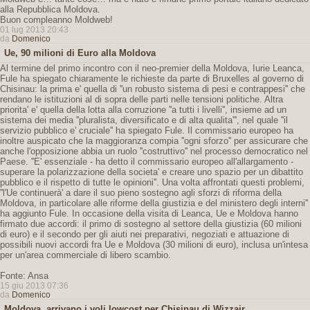
alla Repubblica Moldova.
Buon compleanno Moldweb!
01 lug 2013 20:43
da
Domenico
Ue, 90 milioni di Euro alla Moldova
Al termine del primo incontro con il neo-premier della Moldova, Iurie Leanca,
Fule ha spiegato chiaramente le richieste da parte di Bruxelles al governo di
Chisinau: la prima e' quella di ''un robusto sistema di pesi e contrappesi'' che
rendano le istituzioni al di sopra delle parti nelle tensioni politiche. Altra
priorita' e' quella della lotta alla corruzione ''a tutti i livelli'', insieme ad un
sistema dei media ''pluralista, diversificato e di alta qualita''', nel quale ''il
servizio pubblico e' cruciale'' ha spiegato Fule. Il commissario europeo ha
inoltre auspicato che la maggioranza compia ''ogni sforzo'' per assicurare che
anche l'opposizione abbia un ruolo ''costruttivo'' nel processo democratico nel
Paese. ''E' essenziale - ha detto il commissario europeo all'allargamento -
superare la polarizzazione della societa' e creare uno spazio per un dibattito
pubblico e il rispetto di tutte le opinioni''. Una volta affrontati questi problemi,
''l'Ue continuerà' a dare il suo pieno sostegno agli sforzi di riforma della
Moldova, in particolare alle riforme della giustizia e del ministero degli interni''
ha aggiunto Fule. In occasione della visita di Leanca, Ue e Moldova hanno
firmato due accordi: il primo di sostegno al settore della giustizia (60 milioni
di euro) e il secondo per gli aiuti nei preparativi, negoziati e attuazione di
possibili nuovi accordi fra Ue e Moldova (30 milioni di euro), inclusa un'intesa
per un'area commerciale di libero scambio.
Fonte: Ansa
15 giu 2013 07:36
da
Domenico
Moldova, arrivano i voli lowcost per Chisinau di Wizzair