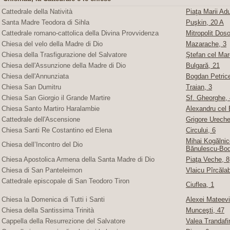
Cattedrale della Natività
Piaţa Marii Adu
Santa Madre Teodora di Sihla
Puşkin, 20 A
Cattedrale romano-cattolica della Divina Provvidenza
Mitropolit Doso
Chiesa del velo della Madre di Dio
Mazarache, 3
Chiesa della Trasfigurazione del Salvatore
Ştefan cel Mare
Chiesa dell'Assunzione della Madre di Dio
Bulgară, 21
Chiesa dell'Annunziata
Bogdan Petric
Chiesa San Dumitru
Traian, 3
Chiesa San Giorgio il Grande Martire
Sf. Gheorghe, 4
Chiesa Santo Martiro Haralambie
Alexandru cel 
Cattedrale dell'Ascensione
Grigore Ureche,
Chiesa Santi Re Costantino ed Elena
Circului, 6
Mihai Kogălnice
Chiesa dell’Incontro del Dio
Bănulescu-Bod
Chiesa Apostolica Armena della Santa Madre di Dio
Piaţa Veche, 8
Chiesa di San Panteleimon
Vlaicu Pîrcăla
Cattedrale episcopale di San Teodoro Tiron
Ciuflea, 1
Chiesa la Domenica di Tutti i Santi
Alexei Mateevi
Chiesa della Santissima Trinità
Munceşti, 47
Cappella della Resurrezione del Salvatore
Valea Trandafir