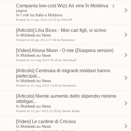
Compania low-cost Wizz Air vine în Moldova
3
pagine
In I voli tra Italia e Moldova
Posted on
13 giu 2013 10:10
by SAILOR
[Articolo] Lilia Bicec - Miei cari figli, vi scrivo
In Moldweb.eu News
Posted on
03 giu 2013 17:48
by Domenico
[Video] Aliona Moon - O mie (Diaspora version)
In Moldweb.eu News
Posted on
14 mag 2013 20:19
by VeronikaP
[Articolo] Centinaia di migranti moldavi hanno
partecipat...
In Moldweb.eu News
Posted on
01 mag 2013 13:49
by Domenico
[Articolo] Niente aumento dello stipendio minimo
obbligat...
In Moldweb.eu News
Posted on
12 gen 2013 11:36
by Stefan Braila
[Video] Le cantine di Cricova
In Moldweb.eu News