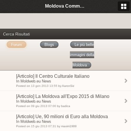
Moldova Community Italia
Cerca Risultati
Forum
Blogs
Le più belle
immagini della
Moldova
[Articolo] Il Centro Culturale Italiano
In Moldweb.eu News
Posted on
13 gen 2013 13:55
by AaronSiz
[Articolo] La Moldova all'Expo 2015 di Milano
In Moldweb.eu News
Posted on
09 giu 2013 07:00
by badica
[Articolo] Ue, 90 milioni di Euro alla Moldova
In Moldweb.eu News
Posted on
15 giu 2013 07:31
by maxim1989