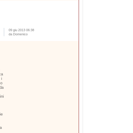
09 giu 2013 06:38
da Domenico
i
ca
 i
io
 da
ini
ie
ia