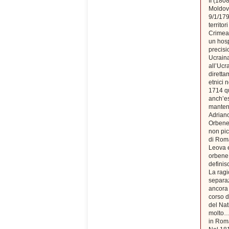
II (180
Moldova
9/1/179
territo
Crimea)
un hosp
precisi
Ucraina
all’Ucr
diretta
etnici 
1714 qu
anch’es
mantenn
Adriano
Orbene,
non pic
di Roma
Leova e
orbene 
defini
La ragi
separaz
ancora 
corso d
del Nat
molto…i
in Roma