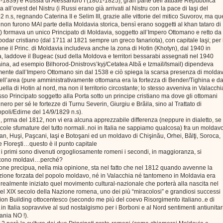
8-1839) e Russia di Alessandro I (1801-1825), gran parte dell’attuale Repubblica
 all’ovest del Nistru (i Russi erano già arrivati al Nistru con la pace di Iaşi del
2 n.s, regnando Caterina II e Selim III, grazie alle vittorie del mitico Suvorov, ma qu
ri non furono MAI parte della Moldavia storica, bensì erano soggetti al khan tataro di
 formava un unico Principato di Moldavia, soggetto all’Impero Ottomano e retto da
odar cristiano (dal 1711 al 1821 sempre un greco fanariota), con capitale Iaşi; per 
one il Princ. di Moldavia includeva anche la zona di Hotin (Khotyn), dal 1940 in
, laddove il Bugeac (sud della Moldova e territori bessarabi assegnati nel 1940
aina, ad esempio Bilhorod-Dnistrovs’kyj/Cetatea Albă e Izmaïl/Ismail) dipendeva
mente dall’Impero Ottomano sin dal 1538 e ciò spiega la scarsa presenza di moldav
nell’area (pure amministrativamente ottomana era la fortezza di Bender/Tighina e da
ella di Hotin al nord, ma non il territorio circostante; lo stesso avveniva in Valacchi
so Principato soggetto alla Porta sotto un principe cristiano ma dove gli ottomani
ero per sé le fortezze di Turnu Severin, Giurgiu e Brăila, sino al Trattato di
poli/Edirne del 14/9/1829 n.s).
 prma del 1812, non vi era alcuna apprezzabile differenza (neppure in dialetto, se
cole sfumature del tutto normali..noi in Italia ne sappiamo qualcosa) fra un moldav
n, Huşi, Paşcani, Iaşi e Botoşani ed un moldavo di Chişinău, Orhei, Bălţi, Soroca,
 Floreşti…questo è il punto capitale
i primi sono divenuti orgogliosamente romeni i secondi, in maggioranza, si
scono moldavi…perché?
one precipua, nella mia opinione, sta nel fatto che nel 1812 quando avvenne la
ione forzata del popolo moldavo, né in Valacchia né tantomeno in Moldavia era
realmente iniziato quel movimento cultural-nazionale che porterà alla nascita nel
el XIX secolo della Nazione romena, uno dei più “miracolosi” e grandiosi successi
ion Building ottocentesco (secondo me più del coevo Risorgimento italiano..e di
n Italia sopravvive al sud nostalgismo per i Borboni e al Nord sentimenti antiunitari
nia NO !).