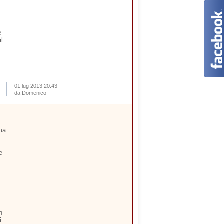
e
al
01 lug 2013 20:43
da Domenico
ima
e
n
,
n
i