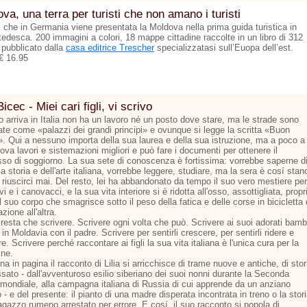
va, una terra per turisti che non amano i turisti
ì che in Germania viene presentata la Moldova nella prima guida turistica in
tedesca. 200 immagini a colori, 18 mappe cittadine raccolte in un libro di 312
 pubblicato dalla
casa editrice Trescher
specializzatasi sull’Euopa dell’est.
€ 16.95
Bicec - Miei cari figli, vi scrivo
 arriva in Italia non ha un lavoro né un posto dove stare, ma le strade sono
nate come «palazzi dei grandi principi» e ovunque si legge la scritta «Buon
». Qui a nessuno importa della sua laurea e della sua istruzione, ma a poco a
ova lavori e sistemazioni migliori e può fare i documenti per ottenere il
so di soggiorno. La sua sete di conoscenza è fortissima: vorrebbe saperne d
la storia e dell'arte italiana, vorrebbe leggere, studiare, ma la sera è cosí stan
riuscirci mai. Del resto, lei ha abbandonato da tempo il suo vero mestiere per
vi e i canovacci, e la sua vita interiore si è ridotta all'osso, assottigliata, propr
 suo corpo che smagrisce sotto il peso della fatica e delle corse in bicicletta
azione all'altra.
resta che scrivere. Scrivere ogni volta che può. Scrivere ai suoi adorati bamb
 in Moldavia con il padre. Scrivere per sentirli crescere, per sentirli ridere e
e. Scrivere perché raccontare ai figli la sua vita italiana è l'unica cura per la
ine.
na in pagina il racconto di Lilia si arricchisce di trame nuove e antiche, di stor
sato - dall'avventuroso esilio siberiano dei suoi nonni durante la Seconda
 mondiale, alla campagna italiana di Russia di cui apprende da un anziano
 - e del presente: il pianto di una madre disperata incontrata in treno o la stor
agazzo rumeno arrestato per errore. E cosí, il suo racconto si popola di