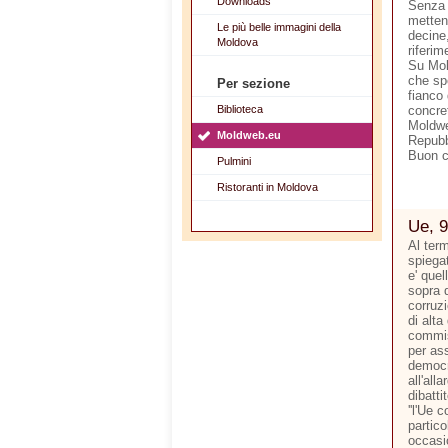
Downloads
Senza 
metten
Le più belle immagini della
decine,
Moldova
riferim
Su Mol
che sp
Per sezione
fianco 
Biblioteca
concre
Moldwe
Moldweb.eu
Repubb
Buon 
Pulmini
Ristoranti in Moldova
Ue, 9
Al ter
spiegat
e' quel
sopra d
corruzi
di alta
commis
per ass
democr
all'all
dibatti
''l'Ue 
partico
occasi