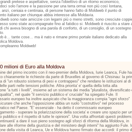
grandi pretese e aspettative, senza l'obiettivo di un ritorno economico,
doci solo l'amore e la passione per una terra ormai non più così lontana,
 anzi, ceniaia e centinaia, di persone hanno fatto di Moldweb il punto di
ento italiano per chiunque abbia interesse alla Moldavia.
dweb sono nate amicizie con legami più o meno stretti, sono cresciute coppi
esso sono state accompagnate fino al fatidico si. Moldweb è riuscito a stare 
di chi aveva bisogno di una parola di conforto, di un consiglio, di un sostegno
to.
b è… tante cose… ma è nato e rimane primo portale italiano dedicato alla
lica Moldova.
compleanno Moldweb!
0 milioni di Euro alla Moldova
mine del primo incontro con il neo-premier della Moldova, Iurie Leanca, Fule ha
o chiaramente le richieste da parte di Bruxelles al governo di Chisinau: la pr
la di ''un robusto sistema di pesi e contrappesi'' che rendano le istituzioni al di
elle parti nelle tensioni politiche. Altra priorita' e' quella della lotta alla
one ''a tutti i livelli'', insieme ad un sistema dei media ''pluralista, diversificato 
 qualita''', nel quale ''il servizio pubblico e' cruciale'' ha spiegato Fule. Il
sario europeo ha inoltre auspicato che la maggioranza compia ''ogni sforzo''
icurare che anche l'opposizione abbia un ruolo ''costruttivo'' nel processo
atico nel Paese. ''E' essenziale - ha detto il commissario europeo
argamento - superare la polarizzazione della societa' e creare uno spazio per u
to pubblico e il rispetto di tutte le opinioni''. Una volta affrontati questi problemi
continuerà' a dare il suo pieno sostegno agli sforzi di riforma della Moldova, in
lare alle riforme della giustizia e del ministero degli interni'' ha aggiunto Fule. I
one della visita di Leanca, Ue e Moldova hanno firmato due accordi: il primo d