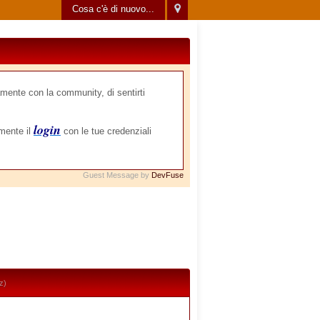
Cosa c'è di nuovo...
mente con la community, di sentirti
login
amente il
con le tue credenziali
Guest Message by
DevFuse
z)