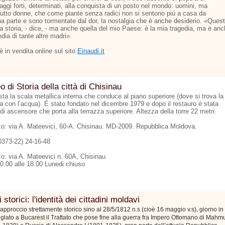
aggi forti, determinati, alla conquista di un posto nel mondo: uomini, ma
tutto donne, che come piante senza radici non si sentono piú a casa da
a parte e sono tormentate dal dor, la nostalgia che è anche desiderio. «Ques
ia storia, - dice, - ma anche quella del mio Paese: è la mia tragedia, ma è an
edia di tante altre madri».
o è in vendita online sul sito
Einaudi.it
 di Storia della città di Chisinau
ta la scala metallica interna che conduce al piano superiore (dove si trova la
na con l’acqua). È stato fondato nel dicembre 1979 e dopo il restauro è stata
di ascensore che porta alla terrazza superiore. Altezza della torre 22 metri.
zzo: via A. Mateevici, 60-A. Chisinau. MD-2009. Repubblica Moldova.
00373-22) 24-16-48
zo: via A. Mateevici n. 60A, Chisinau
10.00 alle 18.00 Lunedi chiuso
 storici: l'identità dei cittadini moldavi
approccio strettamente storico sino al 28/5/1812 n.s (cioè 16 maggio v.s), giorno in
siglato a Bucarest il Trattato che pose fine alla guerra fra Impero Ottomano di Mahm