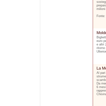
sostegn
prepara
milioni
Fonte:
Moldo
Bigliet
euro p
e altri
ritorno
Ulterio
La Mo
Al pari
strumen
scambi 
Da men
6 mesi.
rappre
Chisina