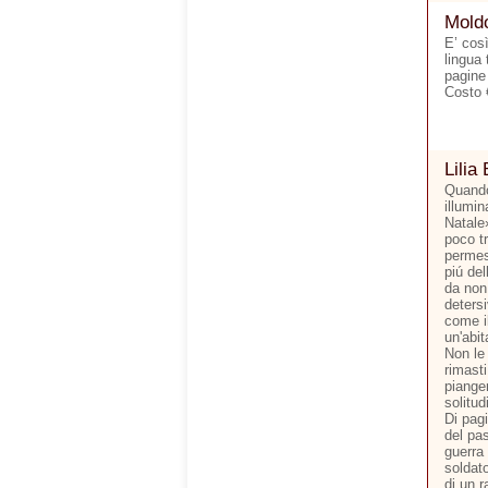
Moldo
E’ cos
lingua 
pagine
Costo 
Lilia 
Quando
illumi
Natale
poco tr
permes
piú del
da non 
detersi
come il
un'abit
Non le 
rimasti
pianger
solitud
Di pagi
del pas
guerra
soldato
di un r