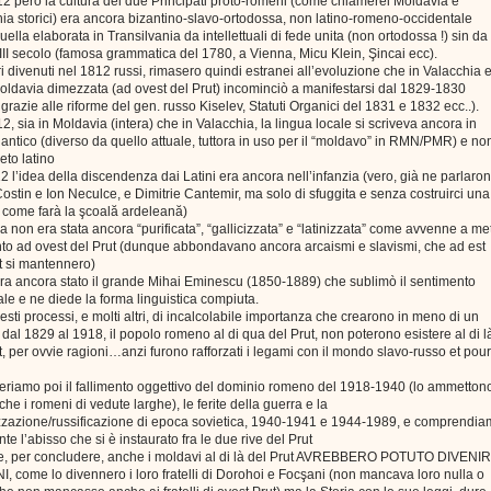
2 però la cultura dei due Principati proto-romeni (come chiamerei Moldavia e
ia storici) era ancora bizantino-slavo-ortodossa, non latino-romeno-occidentale
ella elaborata in Transilvania da intellettuali di fede unita (non ortodossa !) sin da
III secolo (famosa grammatica del 1780, a Vienna, Micu Klein, Şincai ecc).
tori divenuti nel 1812 russi, rimasero quindi estranei all’evoluzione che in Valacchia 
oldavia dimezzata (ad ovest del Prut) incominciò a manifestarsi dal 1829-1830
grazie alle riforme del gen. russo Kiselev, Statuti Organici del 1831 e 1832 ecc..).
2, sia in Moldavia (intera) che in Valacchia, la lingua locale si scriveva ancora in
co antico (diverso da quello attuale, tuttora in uso per il “moldavo” in RMN/PMR) e no
eto latino
2 l’idea della discendenza dai Latini era ancora nell’infanzia (vero, già ne parlaro
ostin e Ion Neculce, e Dimitrie Cantemir, ma solo di sfuggita e senza costruirci una
” come farà la şcoală ardeleană)
ua non era stata ancora “purificata”, “gallicizzata” e “latinizzata” come avvenne a me
to ad ovest del Prut (dunque abbondavano ancora arcaismi e slavismi, che ad est
t si mantennero)
ra ancora stato il grande Mihai Eminescu (1850-1889) che sublimò il sentimento
le e ne diede la forma linguistica compiuta.
uesti processi, e molti altri, di incalcolabile importanza che crearono in meno di un
 dal 1829 al 1918, il popolo romeno al di qua del Prut, non poterono esistere al di l
t, per ovvie ragioni…anzi furono rafforzati i legami con il mondo slavo-russo et pour
riamo poi il fallimento oggettivo del dominio romeno del 1918-1940 (lo ammetton
nche i romeni di vedute larghe), le ferite della guerra e la
zzazione/russificazione di epoca sovietica, 1940-1941 e 1944-1989, e comprendi
nte l’abisso che si è instaurato fra le due rive del Prut
, per concludere, anche i moldavi al di là del Prut AVREBBERO POTUTO DIVENI
 come lo divennero i loro fratelli di Dorohoi e Focşani (non mancava loro nulla o