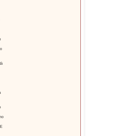
e
n
no
tà
à
o
amo
RE