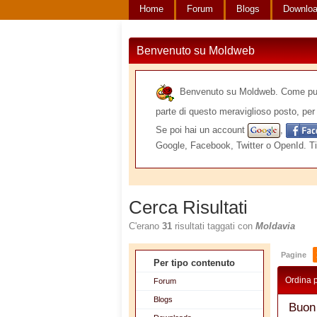
Home
Forum
Blogs
Downlo
Benvenuto su Moldweb
Benvenuto su Moldweb. Come puoi v
parte di questo meraviglioso posto, per 
Se poi hai un account
,
Google, Facebook, Twitter o OpenId. Ti
Cerca Risultati
C'erano
31
risultati taggati con
Moldavia
Pagine
Per tipo contenuto
Ordina 
Forum
Blogs
Buon