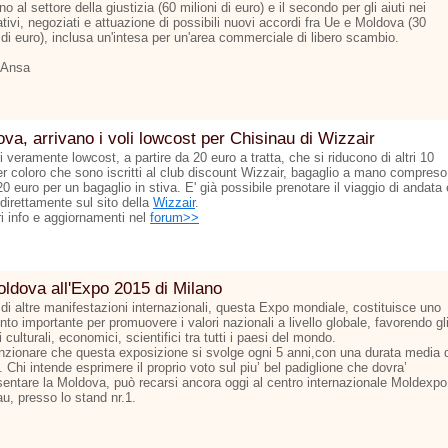
o al settore della giustizia (60 milioni di euro) e il secondo per gli aiuti nei
tivi, negoziati e attuazione di possibili nuovi accordi fra Ue e Moldova (30
 di euro), inclusa un'intesa per un'area commerciale di libero scambio.
 Ansa
va, arrivano i voli lowcost per Chisinau di Wizzair
ti veramente lowcost, a partire da 20 euro a tratta, che si riducono di altri 10
er coloro che sono iscritti al club discount Wizzair, bagaglio a mano compreso
 20 euro per un bagaglio in stiva. E' già possibile prenotare il viaggio di andata 
 direttamente sul sito della
Wizzair
.
ri info e aggiornamenti nel
forum>>
ldova all'Expo 2015 di Milano
 di altre manifestazioni internazionali, questa Expo mondiale, costituisce uno
to importante per promuovere i valori nazionali a livello globale, favorendo gl
culturali, economici, scientifici tra tutti i paesi del mondo.
zionare che questa exposizione si svolge ogni 5 anni,con una durata media d
 Chi intende esprimere il proprio voto sul piu’ bel padiglione che dovra’
sentare la Moldova, può recarsi ancora oggi al centro internazionale Moldexpo
u, presso lo stand nr.1.