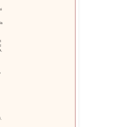
ei
la
i
l
a,
o
,