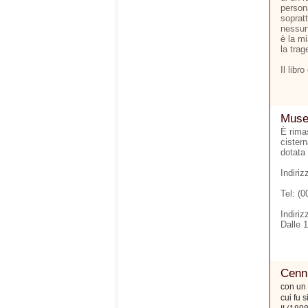
person
soprat
nessun
è la m
la trag
Il libr
Museo
È rimas
cister
dotata 
Indiri
Tel: (
Indiriz
Dalle 
Cenni
con un 
cui fu 