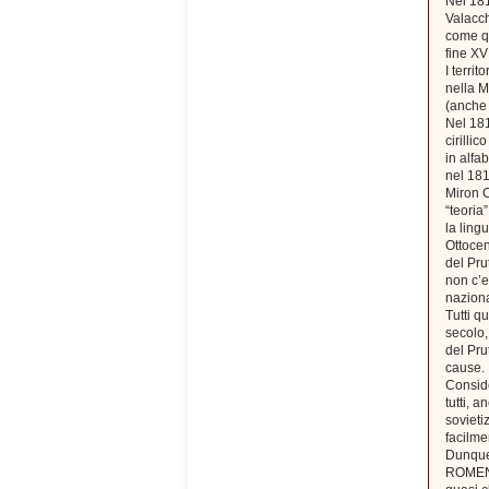
Nel 181
Valacch
come qu
fine XV
I terri
nella M
(anche 
Nel 181
cirilli
in alfab
nel 181
Miron C
“teoria
la ling
Ottocen
del Pru
non c’e
naziona
Tutti q
secolo,
del Pru
cause.
Conside
tutti, a
sovieti
facilme
Dunque
ROMENI,