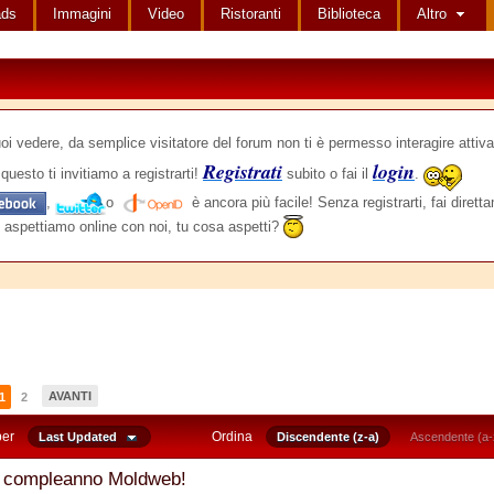
ads
Immagini
Video
Ristoranti
Biblioteca
Altro
edere, da semplice visitatore del forum non ti è permesso interagire attiva
Registrati
login
questo ti invitiamo a registrarti!
subito o fai il
.
,
o
è ancora più facile! Senza registrarti, fai dirett
 aspettiamo online con noi, tu cosa aspetti?
AVANTI
1
2
per
Ordina
Last Updated
Discendente (z-a)
Ascendente (a-
 compleanno Moldweb!