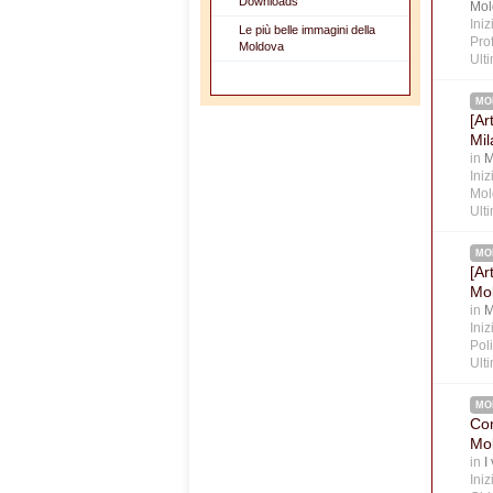
Downloads
Mol
Ini
Le più belle immagini della
Prof
Moldova
Ult
MO
[Ar
Mil
in
M
Ini
Mol
Ult
MO
[Ar
Mo
in
M
Ini
Poli
Ult
MO
Com
Mo
in
I
Ini