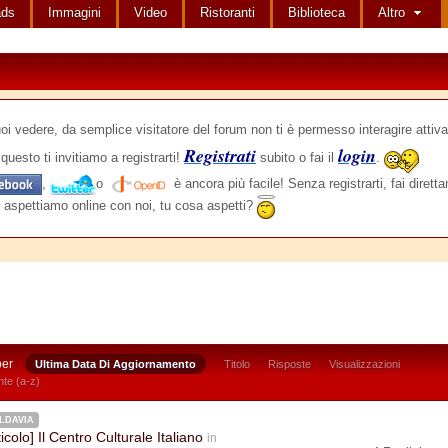
ads
Immagini
Video
Ristoranti
Biblioteca
Altro
edere, da semplice visitatore del forum non ti è permesso interagire attiva
Registrati
login
questo ti invitiamo a registrarti!
subito o fai il
.
,
o
è ancora più facile! Senza registrarti, fai dirett
 aspettiamo online con noi, tu cosa aspetti?
per
Ultima Data Di Aggiornamento
Titolo
Risposte
Visualizzazioni
te (a-z)
LDAVIA
ticolo] Il Centro Culturale Italiano
in