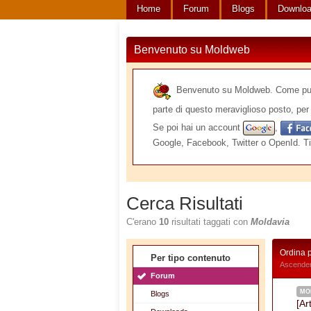
Home
Forum
Blogs
Downlo
Benvenuto su Moldweb
Benvenuto su Moldweb. Come puoi v
parte di questo meraviglioso posto, per 
Se poi hai un account
,
Google, Facebook, Twitter o OpenId. Ti
Cerca Risultati
C'erano
10
risultati taggati con
Moldavia
Ordina 
Per tipo contenuto
Ascenden
Forum
MO
Blogs
[Ar