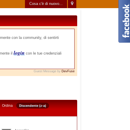
Cosa c'è di nuovo...
mente con la community, di sentirti
login
amente il
con le tue credenziali
Guest Message by
DevFuse
Ordina
Discendente (z-a)