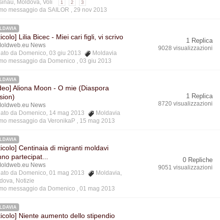
sinau
,
Moldova
,
Voli
1
2
3
imo messaggio da SAILOR ,
29 nov 2013
LDAVIA
ticolo] Lilia Bicec - Miei cari figli, vi scrivo
1 Replica
oldweb.eu News
9028 visualizzazioni
ziato da Domenico, 03 giu 2013
Moldavia
imo messaggio da Domenico ,
03 giu 2013
LDAVIA
deo] Aliona Moon - O mie (Diaspora
1 Replica
sion)
8720 visualizzazioni
oldweb.eu News
ziato da Domenico, 14 mag 2013
Moldavia
imo messaggio da VeronikaP ,
15 mag 2013
LDAVIA
ticolo] Centinaia di migranti moldavi
no partecipat...
0 Repliche
oldweb.eu News
9051 visualizzazioni
ziato da Domenico, 01 mag 2013
Moldavia
,
dova
,
Notizie
imo messaggio da Domenico ,
01 mag 2013
LDAVIA
ticolo] Niente aumento dello stipendio