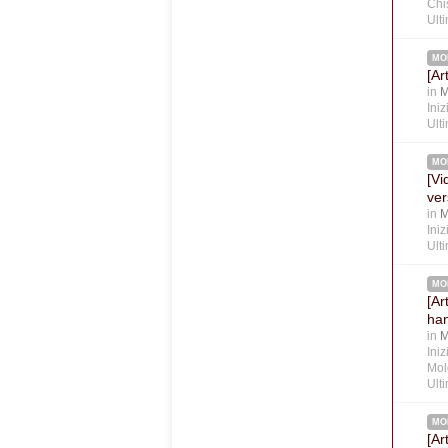
Chi
Ult
MO
[Ar
in
M
Ini
Ult
MO
[Vi
ver
in
M
Ini
Ult
MO
[Ar
han
in
M
Ini
Mol
Ult
MO
[Ar