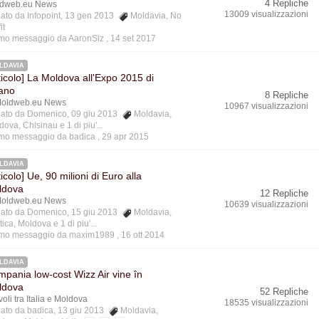
4 Repliche
dweb.eu News
13009 visualizzazioni
ziato da Infopoint, 13 gen 2013
Moldavia
,
No
it
imo messaggio da AaronSiz ,
14 set 2017
LDAVIA
ticolo] La Moldova all'Expo 2015 di
ano
8 Repliche
oldweb.eu News
10967 visualizzazioni
ziato da Domenico, 09 giu 2013
Moldavia
,
dova
,
Chisinau
e 1 di piu'...
imo messaggio da badica ,
29 apr 2015
LDAVIA
ticolo] Ue, 90 milioni di Euro alla
ldova
12 Repliche
oldweb.eu News
10639 visualizzazioni
ziato da Domenico, 15 giu 2013
Moldavia
,
tica
,
Moldova
e 1 di piu'...
imo messaggio da maxim1989 ,
16 ott 2014
LDAVIA
pania low-cost Wizz Air vine în
ldova
52 Repliche
 voli tra Italia e Moldova
18535 visualizzazioni
ziato da badica, 13 giu 2013
Moldavia
,