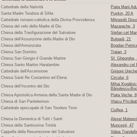
Cattedrale della Natività
Piaţa Marii Adu
Santa Madre Teodora di Sihla
Puşkin, 20 A
Cattedrale romano-cattolica della Divina Provvidenza
Mitropolit Doso
Chiesa del velo della Madre di Dio
Mazarache, 3
Chiesa della Trasfigurazione del Salvatore
Ştefan cel Mare
Chiesa dell'Assunzione della Madre di Dio
Bulgară, 21
Chiesa dell'Annunziata
Bogdan Petric
Chiesa San Dumitru
Traian, 3
Chiesa San Giorgio il Grande Martire
Sf. Gheorghe, 4
Chiesa Santo Martiro Haralambie
Alexandru cel 
Cattedrale dell'Ascensione
Grigore Ureche,
Chiesa Santi Re Costantino ed Elena
Circului, 6
Mihai Kogălnice
Chiesa dell’Incontro del Dio
Bănulescu-Bod
Chiesa Apostolica Armena della Santa Madre di Dio
Piaţa Veche, 8
Chiesa di San Panteleimon
Vlaicu Pîrcăla
Cattedrale episcopale di San Teodoro Tiron
Ciuflea, 1
Chiesa la Domenica di Tutti i Santi
Alexei Mateevi
Chiesa della Santissima Trinità
Munceşti, 47
Cappella della Resurrezione del Salvatore
Valea Trandafir