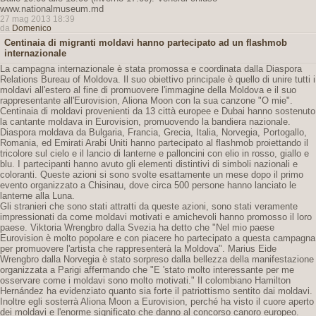
www.nationalmuseum.md
27 mag 2013 18:39
da
Domenico
Centinaia di migranti moldavi hanno partecipato ad un flashmob
internazionale
La campagna internazionale è stata promossa e coordinata dalla Diaspora
Relations Bureau of Moldova. Il suo obiettivo principale è quello di unire tutti i
moldavi all'estero al fine di promuovere l'immagine della Moldova e il suo
rappresentante all'Eurovision, Aliona Moon con la sua canzone "O mie".
Centinaia di moldavi provenienti da 13 città europee e Dubai hanno sostenuto
la cantante moldava in Eurovision, promuovendo la bandiera nazionale.
Diaspora moldava da Bulgaria, Francia, Grecia, Italia, Norvegia, Portogallo,
Romania, ed Emirati Arabi Uniti hanno partecipato al flashmob proiettando il
tricolore sul cielo e il lancio di lanterne e palloncini con elio in rosso, giallo e
blu. I partecipanti hanno avuto gli elementi distintivi di simboli nazionali e
coloranti. Queste azioni si sono svolte esattamente un mese dopo il primo
evento organizzato a Chisinau, dove circa 500 persone hanno lanciato le
lanterne alla Luna.
Gli stranieri che sono stati attratti da queste azioni, sono stati veramente
impressionati da come moldavi motivati ​​e amichevoli hanno promosso il loro
paese. Viktoria Wrengbro dalla Svezia ha detto che "Nel mio paese
Eurovision è molto popolare e con piacere ho partecipato a questa campagna
per promuovere l'artista che rappresenterà la Moldova". Marius Eide
Wrengbro dalla Norvegia è stato sorpreso dalla bellezza della manifestazione
organizzata a Parigi affermando che "E 'stato molto interessante per me
osservare come i moldavi sono molto motivati." Il colombiano Hamilton
Hernández ha evidenziato quanto sia forte il patriottismo sentito dai moldavi.
Inoltre egli sosterrà Aliona Moon a Eurovision, perché ha visto il cuore aperto
dei moldavi e l'enorme significato che danno al concorso canoro europeo.