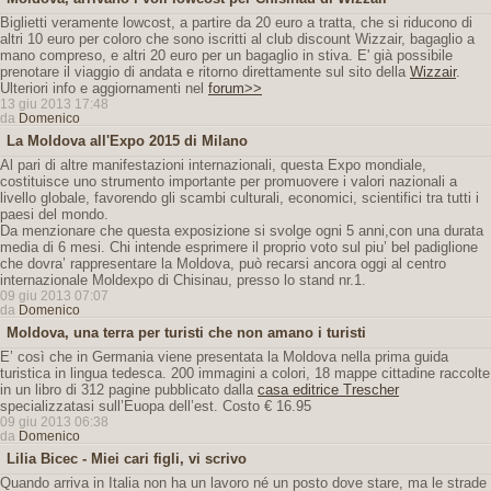
Biglietti veramente lowcost, a partire da 20 euro a tratta, che si riducono di
altri 10 euro per coloro che sono iscritti al club discount Wizzair, bagaglio a
mano compreso, e altri 20 euro per un bagaglio in stiva. E' già possibile
prenotare il viaggio di andata e ritorno direttamente sul sito della
Wizzair
.
Ulteriori info e aggiornamenti nel
forum>>
13 giu 2013 17:48
da
Domenico
La Moldova all'Expo 2015 di Milano
Al pari di altre manifestazioni internazionali, questa Expo mondiale,
costituisce uno strumento importante per promuovere i valori nazionali a
livello globale, favorendo gli scambi culturali, economici, scientifici tra tutti i
paesi del mondo.
Da menzionare che questa exposizione si svolge ogni 5 anni,con una durata
media di 6 mesi. Chi intende esprimere il proprio voto sul piu’ bel padiglione
che dovra’ rappresentare la Moldova, può recarsi ancora oggi al centro
internazionale Moldexpo di Chisinau, presso lo stand nr.1.
09 giu 2013 07:07
da
Domenico
Moldova, una terra per turisti che non amano i turisti
E’ così che in Germania viene presentata la Moldova nella prima guida
turistica in lingua tedesca. 200 immagini a colori, 18 mappe cittadine raccolte
in un libro di 312 pagine pubblicato dalla
casa editrice Trescher
specializzatasi sull’Euopa dell’est. Costo € 16.95
09 giu 2013 06:38
da
Domenico
Lilia Bicec - Miei cari figli, vi scrivo
Quando arriva in Italia non ha un lavoro né un posto dove stare, ma le strade