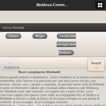
Moldova Community Italia
Cerca Risultati
Forum
Blogs
Le più belle
immagini della
Moldova
«
Avanti
Anteprima
»
Buon compleanno Moldweb!
Senza grandi pretese e aspettative, senza l'obiettivo di un ritorno economico,
mettendoci solo l'amore e la passione per una terra ormai non più così
lontana, decine, anzi, ceniaia e centinaia, di persone hanno fatto di Moldweb
il punto di riferimento italiano per chiunque abbia interesse alla Moldavia.
Su Moldweb sono nate amicizie con legami più o meno stretti, sono
cresciute coppie che spesso sono state accompagnate fino al fatidico si.
Moldweb è riuscito a stare al fianco di chi aveva bisogno di una parola di
conforto, di un consiglio, di un sostegno concreto.
Moldweb è… tante cose… ma è nato e rimane primo portale italiano dedicato