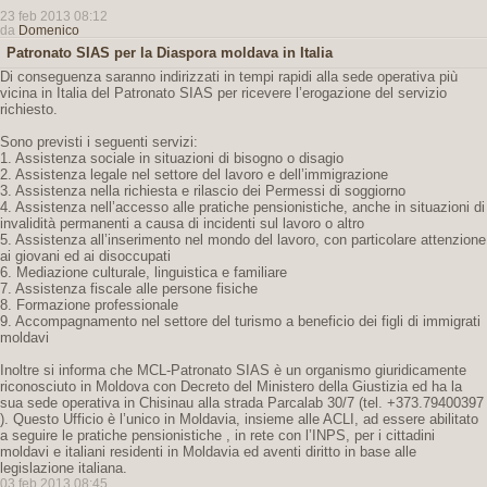
23 feb 2013 08:12
da
Domenico
Patronato SIAS per la Diaspora moldava in Italia
Di conseguenza saranno indirizzati in tempi rapidi alla sede operativa più
vicina in Italia del Patronato SIAS per ricevere l’erogazione del servizio
richiesto.
Sono previsti i seguenti servizi:
1. Assistenza sociale in situazioni di bisogno o disagio
2. Assistenza legale nel settore del lavoro e dell’immigrazione
3. Assistenza nella richiesta e rilascio dei Permessi di soggiorno
4. Assistenza nell’accesso alle pratiche pensionistiche, anche in situazioni di
invalidità permanenti a causa di incidenti sul lavoro o altro
5. Assistenza all’inserimento nel mondo del lavoro, con particolare attenzione
ai giovani ed ai disoccupati
6. Mediazione culturale, linguistica e familiare
7. Assistenza fiscale alle persone fisiche
8. Formazione professionale
9. Accompagnamento nel settore del turismo a beneficio dei figli di immigrati
moldavi
Inoltre si informa che MCL-Patronato SIAS è un organismo giuridicamente
riconosciuto in Moldova con Decreto del Ministero della Giustizia ed ha la
sua sede operativa in Chisinau alla strada Parcalab 30/7 (tel. +373.79400397
). Questo Ufficio è l’unico in Moldavia, insieme alle ACLI, ad essere abilitato
a seguire le pratiche pensionistiche , in rete con l’INPS, per i cittadini
moldavi e italiani residenti in Moldavia ed aventi diritto in base alle
legislazione italiana.
03 feb 2013 08:45