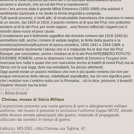
avvenne a metà Ottocento ad ovest del Prut (dunque abbondavano ancora
arcaismi e slavismi, che ad est del Prut si mantennero)
non c’era ancora stato il grande Mihai Eminescu (1850-1889) che sublimò il
sentimento nazionale e ne diede la forma linguistica compiuta.
Tutti questi processi, e molti altri, di incalcolabile importanza che crearono in meno
di un secolo, dal 1829 al 1918, il popolo romeno al di qua del Prut, non poterono
esistere al di là del Prut, per ovvie ragioni…anzi furono rafforzati i legami con il
mondo slavo-russo et pour cause.
Consideriamo poi il fallimento oggettivo del dominio romeno del 1918-1940 (lo
ammettono tutti, anche i romeni di vedute larghe), le ferite della guerra e la
sovietizzazione/russificazione di epoca sovietica, 1940-1941 e 1944-1989, e
comprendiamo facilmente l’abisso che si è instaurato fra le due rive del Prut
Dunque, per concludere, anche i moldavi al di là del Prut AVREBBERO POTUTO
DIVENIRE ROMENI, come lo divennero i loro fratelli di Dorohoi e Focşani (non
mancava loro nulla o quasi che non mancasse anche ai fratelli di ovest Prut) ma la
Storia con le sue leggi, dure ma ineluttabili, ha deciso altrimenti.
Oggi quindi esiste un popolo moldavo che non è più quello romeno (se non per
esigue minoranze dello stesso, intellettuali soprattutto), ma ciò non significa però
che i moldavi non c’entrino nulla con la Romania…ciò lo dice, presumo, il tovarišč
Vladimir Voronin ma ha torto!
02 giu 2013 16:10
da
Böhm-Ermolli
Chsinau, museo di Storia Militare
L’esposizione presente una vasta gamma di armi e abbigliamento militare:
uniforme, nel museo è presente in esclusiva l’uniforme truppa NKVD, elmetti
delle diverse armate partecipanti alla guerra, materiale di propaganda
utilizzato dai sovietici in tempo di guerra.
Indirizzo: MD-2001, città Chisinau via Tighina, 47.
02 giu 2013 09:19