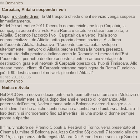
da
Domenico
Carpatair, Alitalia sospende i voli
Dopo l'
incidente di ieri
, la Uil trasporti chiede che il servizio venga sospeso
immediatamente.
E' del 20 settembre 2011 l'accordo commerciale che lega Carpatair, la
compagnia aerea il cui volo Pisa-Roma è uscito ieri stase fuori pista, e
Alitalia. Secondo l'accordo i voli Carpatair da e verso l'Italia sono
commercializzati da Alitalia sotto propria denominazione. Alla firma
dell'accordo Alitalia dichiarava: "L'accordo con Carpatair sviluppa
ulteriormente il network di Alitalia perché rafforza la nostra presenza
soprattutto dalla provincia italiana verso la Romania e i mercati dell'Est.
L'accordo ci permette di offrire ai nostri clienti un ampio ventaglio di
destinazioni grazie al network di Carpatair operato dall'hub di Timisoara. Allo
stesso modo i clienti di Carpatair potranno raggiungere da Roma Fiumicino
più di 90 destinazioni del network globale di Alitalia".
03 feb 2013 08:36
da
Domenico
Nadea e Sveta
Nel 2010 Sveta riceve i documenti che le permettono di tornare in Moldavia e
rivedere finalmente la figlia dopo due anni e mezzo di lontananza. Alla
partenza dell’amica, Nadea rimane sola a Bologna e cerca di reagire alla
solitudine. Le due amiche continueranno a confidarsi ed aiutarsi a distanza. I
loro destini si incroceranno fino ad invertirsi, in una storia di donne sempre
pronte a ripartire.
Il film, vincitore del Premio Cipputi al Festival di Torino, verrà presentato al
Cinema Lumière di Bologna (via Azzo Gardino 65) giovedì 7 febbraio alle ore
20.15, alla presenza della regista Maura Del Peroe dei due sociologi Sandro