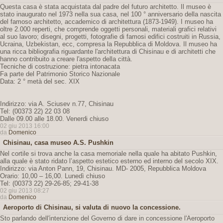
Questa casa è stata acquistata dal padre del futuro architetto. Il museo è
stato inaugurato nel 1973 nella sua casa, nel 100 ° anniversario della nascita
del famoso architetto, accademico di architettura (1873-1949). I museo ha
oltre 2.000 reperti, che comprende oggetti personali, materiali grafici relativi
al suo lavoro; disegni, progetti, fotografie di famosi edifici costruiti in Russia,
Ucraina, Uzbekistan, ecc, compresa la Repubblica di Moldova. Il museo ha
una ricca bibliografia riguardante l'architettura di Chisinau e di architetti che
hanno contribuito a creare l'aspetto della città.
Tecniche di costruzione: pietra intonacata
Fa parte del Patrimonio Storico Nazionale
Data: 2 ° metà del sec. XIX
Indirizzo: via A. Sciusev n.77, Chisinau
Tel: (00373 22) 22 03 08
Dalle 09.00 alle 18.00. Venerdi chiuso
02 giu 2013 16:00
da
Domenico
Chisinau, casa museo A.S. Pushkin
Nel cortile si trova anche la casa memoriale nella quale ha abitato Pushkin,
alla quale è stato ridato l’aspetto estetico esterno ed interno del secolo XIX.
Indirizzo: via Anton Pann, 19, Chisinau. MD- 2005, Repubblica Moldova
Orario: 10,00 – 16,00. Lunedì chiuso
Tel: (00373 22) 29-26-85; 29-41-38
02 giu 2013 08:27
da
Domenico
Aeroporto di Chisinau, si valuta di nuovo la concessione.
Sto parlando dell'intenzione del Governo di dare in concessione l'Aeroporto