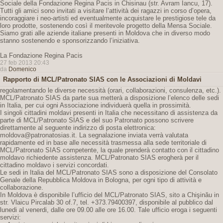
Sociale della Fondazione Regina Pacis in Chisinau (str. Avram Iancu, 17).
Tutti gli amici sono invitati a visitare l’attività dei ragazzi in corso d’opera,
incoraggiare i neo-artisti ed eventualmente acquistare le prestigiose tele da
loro prodotte, sostenendo così il meritevole progetto della Mensa Sociale.
Siamo grati alle aziende italiane presenti in Moldova che in diverso modo
stanno sostenendo e sponsorizzando l’iniziativa.
La Fondazione Regina Pacis
27 feb 2013 20:43
da
Domenico
Rapporto di MCL/Patronato SIAS con le Associazioni di Moldavi
regolamentando le diverse necessità (orari, collaborazioni, consulenza, etc.).
MCL/Patronato SIAS da parte sua metterà a disposizione l’elenco delle sedi
in Italia, per cui ogni Associazione individuerà quella in prossimità.
I singoli cittadini moldavi presenti in Italia che necessitano di assistenza da
parte di MCL/Patronato SIAS e del suo Patronato possono scrivere
direttamente al seguente indirizzo di posta elettronica:
moldova@patronatosias.it. La segnalazione inviata verrà valutata
rapidamente ed in base alle necessità trasmessa alla sede territoriale di
MCL/Patronato SIAS competente, la quale prenderà contatto con il cittadino
moldavo richiedente assistenza. MCL/Patronato SIAS erogherà per il
cittadino moldavo i servizi concordati.
Le sedi in Italia del MCL/Patronato SIAS sono a disposizione del Consolato
Genale della Repubblica Moldova in Bologna, per ogni tipo di attività e
collaborazione.
In Moldova è disponibile l’ufficio del MCL/Patronato SIAS, sito a Chişinău in
str. Vlaicu Pircalab 30 of.7, tel. +373.79400397, disponibile al pubblico dal
lunedi al venerdi, dalle ore 09.00 alle ore 16.00. Tale ufficio eroga i seguenti
servizi: