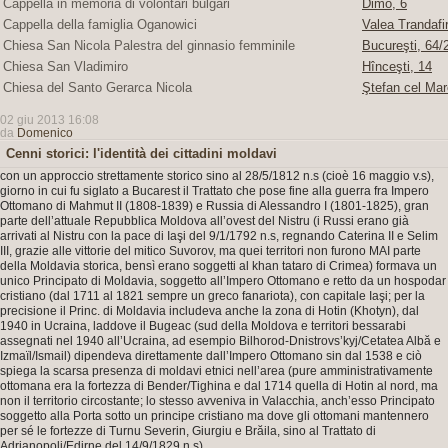
Cappella in memoria di volontari bulgari
Dimo, 6
Cappella della famiglia Oganowici
Valea Trandafir
Chiesa San Nicola Palestra del ginnasio femminile
Bucureşti, 64/2
Chiesa San Vladimiro
Hînceşti, 14
Chiesa del Santo Gerarca Nicola
Ştefan cel Mar
02 giu 2013 16:08
da
Domenico
Cenni storici: l'identità dei cittadini moldavi
con un approccio strettamente storico sino al 28/5/1812 n.s (cioè 16 maggio v.s),
giorno in cui fu siglato a Bucarest il Trattato che pose fine alla guerra fra Impero
Ottomano di Mahmut II (1808-1839) e Russia di Alessandro I (1801-1825), gran
parte dell’attuale Repubblica Moldova all’ovest del Nistru (i Russi erano già
arrivati al Nistru con la pace di Iaşi del 9/1/1792 n.s, regnando Caterina II e Selim
III, grazie alle vittorie del mitico Suvorov, ma quei territori non furono MAI parte
della Moldavia storica, bensì erano soggetti al khan tataro di Crimea) formava un
unico Principato di Moldavia, soggetto all’Impero Ottomano e retto da un hospodar
cristiano (dal 1711 al 1821 sempre un greco fanariota), con capitale Iaşi; per la
precisione il Princ. di Moldavia includeva anche la zona di Hotin (Khotyn), dal
1940 in Ucraina, laddove il Bugeac (sud della Moldova e territori bessarabi
assegnati nel 1940 all’Ucraina, ad esempio Bilhorod-Dnistrovs’kyj/Cetatea Albă e
Izmaïl/Ismail) dipendeva direttamente dall’Impero Ottomano sin dal 1538 e ciò
spiega la scarsa presenza di moldavi etnici nell’area (pure amministrativamente
ottomana era la fortezza di Bender/Tighina e dal 1714 quella di Hotin al nord, ma
non il territorio circostante; lo stesso avveniva in Valacchia, anch’esso Principato
soggetto alla Porta sotto un principe cristiano ma dove gli ottomani mantennero
per sé le fortezze di Turnu Severin, Giurgiu e Brăila, sino al Trattato di
Adrianopoli/Edirne del 14/9/1829 n.s).