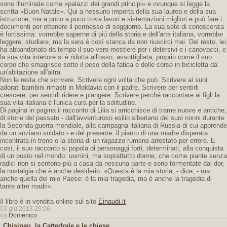
sono illuminate come «palazzi dei grandi principi» e ovunque si legge la
scritta «Buon Natale». Qui a nessuno importa della sua laurea e della sua
istruzione, ma a poco a poco trova lavori e sistemazioni migliori e può fare i
documenti per ottenere il permesso di soggiorno. La sua sete di conoscenza
è fortissima: vorrebbe saperne di piú della storia e dell'arte italiana, vorrebbe
leggere, studiare, ma la sera è cosí stanca da non riuscirci mai. Del resto, lei
ha abbandonato da tempo il suo vero mestiere per i detersivi e i canovacci, e
la sua vita interiore si è ridotta all'osso, assottigliata, proprio come il suo
corpo che smagrisce sotto il peso della fatica e delle corse in bicicletta da
un'abitazione all'altra.
Non le resta che scrivere. Scrivere ogni volta che può. Scrivere ai suoi
adorati bambini rimasti in Moldavia con il padre. Scrivere per sentirli
crescere, per sentirli ridere e piangere. Scrivere perché raccontare ai figli la
sua vita italiana è l'unica cura per la solitudine.
Di pagina in pagina il racconto di Lilia si arricchisce di trame nuove e antiche,
di storie del passato - dall'avventuroso esilio siberiano dei suoi nonni durante
la Seconda guerra mondiale, alla campagna italiana di Russia di cui apprende
da un anziano soldato - e del presente: il pianto di una madre disperata
incontrata in treno o la storia di un ragazzo rumeno arrestato per errore. E
cosí, il suo racconto si popola di personaggi forti, determinati, alla conquista
di un posto nel mondo: uomini, ma soprattutto donne, che come piante senza
radici non si sentono piú a casa da nessuna parte e sono tormentate dal dor,
la nostalgia che è anche desiderio. «Questa è la mia storia, - dice, - ma
anche quella del mio Paese: è la mia tragedia, ma è anche la tragedia di
tante altre madri».
Il libro è in vendita online sul sito
Einaudi.it
03 giu 2013 20:06
da
Domenico
Chisinau, la Cattedrale e le chiese