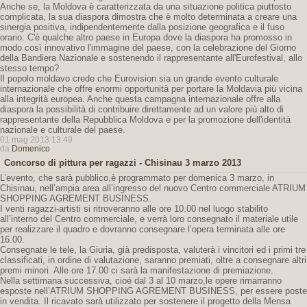
Anche se, la Moldova è caratterizzata da una situazione politica piuttosto
complicata, la sua diaspora dimostra che è molto determinata a creare una
sinergia positiva, indipendentemente dalla posizione geografica e il fuso
orario. C'è qualche altro paese in Europa dove la diaspora ha promosso in
modo così innovativo l'immagine del paese, con la celebrazione del Giorno
della Bandiera Nazionale e sostenendo il rappresentante all'Eurofestival, allo
stesso tempo?
Il popolo moldavo crede che Eurovision sia un grande evento culturale
internazionale che offre enormi opportunità per portare la Moldavia più vicina
alla integrità europea. Anche questa campagna internazionale offre alla
diaspora la possibilità di contribuire direttamente ad un valore più alto di
rappresentante della Repubblica Moldova e per la promozione dell'identità
nazionale e culturale del paese.
01 mag 2013 13:49
da
Domenico
Concorso di pittura per ragazzi - Chisinau 3 marzo 2013
L’evento, che sarà pubblico,è programmato per domenica 3 marzo, in
Chisinau, nell’ampia area all’ingresso del nuovo Centro commerciale ATRIUM
SHOPPING AGREMENT BUSINESS.
I venti ragazzi-artisti si ritroveranno alle ore 10.00 nel luogo stabilito
all’interno del Centro commerciale, e verrà loro consegnato il materiale utile
per realizzare il quadro e dovranno consegnare l’opera terminata alle ore
16.00.
Consegnate le tele, la Giuria, già predisposta, valuterà i vincitori ed i primi tre
classificati, in ordine di valutazione, saranno premiati, oltre a consegnare altri
premi minori. Alle ore 17.00 ci sarà la manifestazione di premiazione.
Nella settimana successiva, cioé dal 3 al 10 marzo,le opere rimarranno
esposte nell’ATRIUM SHOPPING AGREMENT BUSINESS, per essere poste
in vendita. Il ricavato sarà utilizzato per sostenere il progetto della Mensa