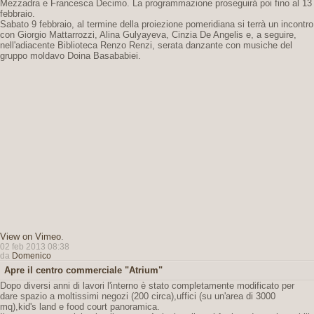
Mezzadra e Francesca Decimo. La programmazione proseguirà poi fino al 13
febbraio.
Sabato 9 febbraio, al termine della proiezione pomeridiana si terrà un incontro
con Giorgio Mattarrozzi, Alina Gulyayeva, Cinzia De Angelis e, a seguire,
nell'adiacente Biblioteca Renzo Renzi, serata danzante con musiche del
gruppo moldavo Doina Basababiei.
View on Vimeo
.
02 feb 2013 08:38
da
Domenico
Apre il centro commerciale "Atrium"
Dopo diversi anni di lavori l'interno è stato completamente modificato per
dare spazio a moltissimi negozi (200 circa),uffici (su un'area di 3000
mq),kid's land e food court panoramica.