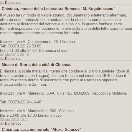
da
Domenico
Chisinau, museo della Letteratura Romena “M. Kogalniceanu”
Il Museo ha un fondo di valore storico, documentario e letterario affermato,
offre un ricco materiale documentario per la studio, la comunicazione è
destinato ai ricercatori del settore e al pubblico, in quanto fornisce sotto
forma di esposizioni del patrimonio, prove sulla storia della letteratura rumena
e contemporaneamente del processo letterario.
Indirizzo: via A. Corobceanu n. 26, Chisinau
Tel: (00373 22) 23 53 65
Dalle 11.00 alle 17.00. Domenica chiuso
02 giu 2013 09:10
da
Domenico
Museo di Storia della città di Chisinau
È rimasta la scala metallica interna che conduce al piano superiore (dove si
trova la cisterna con l’acqua). È stato fondato nel dicembre 1979 e dopo il
restauro è stata dotata di ascensore che porta alla terrazza superiore.
Altezza della torre 22 metri.
Indirizzo: via A. Mateevici, 60-A. Chisinau. MD-2009. Repubblica Moldova.
Tel: (00373-22) 24-16-48
Indirizzo: via A. Mateevici n. 60A, Chisinau
Dalle 10.00 alle 18.00 Lunedi chiuso
02 giu 2013 16:11
da
Domenico
Chisinau, casa memoriale “Alexei Sciusev”