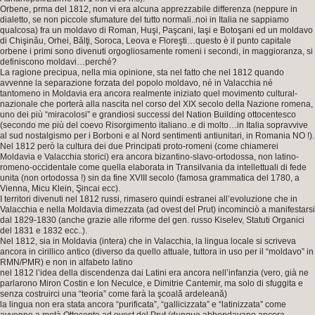
Orbene, prma del 1812, non vi era alcuna apprezzabile differenza (neppure in
dialetto, se non piccole sfumature del tutto normali..noi in Italia ne sappiamo
qualcosa) fra un moldavo di Roman, Huşi, Paşcani, Iaşi e Botoşani ed un moldavo
di Chişinău, Orhei, Bălţi, Soroca, Leova e Floreşti…questo è il punto capitale
orbene i primi sono divenuti orgogliosamente romeni i secondi, in maggioranza, si
definiscono moldavi…perché?
La ragione precipua, nella mia opinione, sta nel fatto che nel 1812 quando
avvenne la separazione forzata del popolo moldavo, né in Valacchia né
tantomeno in Moldavia era ancora realmente iniziato quel movimento cultural-
nazionale che porterà alla nascita nel corso del XIX secolo della Nazione romena,
uno dei più “miracolosi” e grandiosi successi del Nation Building ottocentesco
(secondo me più del coevo Risorgimento italiano..e di molto…in Italia sopravvive
al sud nostalgismo per i Borboni e al Nord sentimenti antiunitari, in Romania NO !).
Nel 1812 però la cultura dei due Principati proto-romeni (come chiamerei
Moldavia e Valacchia storici) era ancora bizantino-slavo-ortodossa, non latino-
romeno-occidentale come quella elaborata in Transilvania da intellettuali di fede
unita (non ortodossa !) sin da fine XVIII secolo (famosa grammatica del 1780, a
Vienna, Micu Klein, Şincai ecc).
I territori divenuti nel 1812 russi, rimasero quindi estranei all’evoluzione che in
Valacchia e nella Moldavia dimezzata (ad ovest del Prut) incominciò a manifestarsi
dal 1829-1830 (anche grazie alle riforme del gen. russo Kiselev, Statuti Organici
del 1831 e 1832 ecc..).
Nel 1812, sia in Moldavia (intera) che in Valacchia, la lingua locale si scriveva
ancora in cirillico antico (diverso da quello attuale, tuttora in uso per il “moldavo” in
RMN/PMR) e non in alfabeto latino
nel 1812 l’idea della discendenza dai Latini era ancora nell’infanzia (vero, già ne
parlarono Miron Costin e Ion Neculce, e Dimitrie Cantemir, ma solo di sfuggita e
senza costruirci una “teoria” come farà la şcoală ardeleană)
la lingua non era stata ancora “purificata”, “gallicizzata” e “latinizzata” come