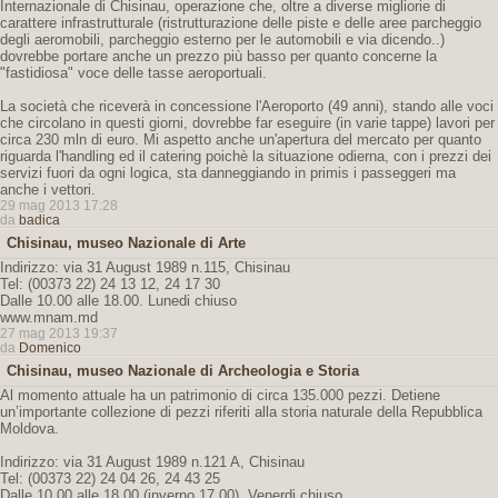
Internazionale di Chisinau, operazione che, oltre a diverse migliorie di
carattere infrastrutturale (ristrutturazione delle piste e delle aree parcheggio
degli aeromobili, parcheggio esterno per le automobili e via dicendo..)
dovrebbe portare anche un prezzo più basso per quanto concerne la
"fastidiosa" voce delle tasse aeroportuali.
La società che riceverà in concessione l'Aeroporto (49 anni), stando alle voci
che circolano in questi giorni, dovrebbe far eseguire (in varie tappe) lavori per
circa 230 mln di euro. Mi aspetto anche un'apertura del mercato per quanto
riguarda l'handling ed il catering poichè la situazione odierna, con i prezzi dei
servizi fuori da ogni logica, sta danneggiando in primis i passeggeri ma
anche i vettori.
29 mag 2013 17:28
da
badica
Chisinau, museo Nazionale di Arte
Indirizzo: via 31 August 1989 n.115, Chisinau
Tel: (00373 22) 24 13 12, 24 17 30
Dalle 10.00 alle 18.00. Lunedi chiuso
www.mnam.md
27 mag 2013 19:37
da
Domenico
Chisinau, museo Nazionale di Archeologia e Storia
Al momento attuale ha un patrimonio di circa 135.000 pezzi. Detiene
un’importante collezione di pezzi riferiti alla storia naturale della Repubblica
Moldova.
Indirizzo: via 31 August 1989 n.121 A, Chisinau
Tel: (00373 22) 24 04 26, 24 43 25
Dalle 10.00 alle 18.00 (inverno 17.00). Venerdi chiuso