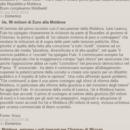
alla Repubblica Moldova.
Buon compleanno Moldweb!
01 lug 2013 20:43
da
Domenico
Ue, 90 milioni di Euro alla Moldova
Al termine del primo incontro con il neo-premier della Moldova, Iurie Leanca,
Fule ha spiegato chiaramente le richieste da parte di Bruxelles al governo di
Chisinau: la prima e' quella di ''un robusto sistema di pesi e contrappesi'' che
rendano le istituzioni al di sopra delle parti nelle tensioni politiche. Altra
priorita' e' quella della lotta alla corruzione ''a tutti i livelli'', insieme ad un
sistema dei media ''pluralista, diversificato e di alta qualita''', nel quale ''il
servizio pubblico e' cruciale'' ha spiegato Fule. Il commissario europeo ha
inoltre auspicato che la maggioranza compia ''ogni sforzo'' per assicurare che
anche l'opposizione abbia un ruolo ''costruttivo'' nel processo democratico nel
Paese. ''E' essenziale - ha detto il commissario europeo all'allargamento -
superare la polarizzazione della societa' e creare uno spazio per un dibattito
pubblico e il rispetto di tutte le opinioni''. Una volta affrontati questi problemi,
''l'Ue continuerà' a dare il suo pieno sostegno agli sforzi di riforma della
Moldova, in particolare alle riforme della giustizia e del ministero degli interni''
ha aggiunto Fule. In occasione della visita di Leanca, Ue e Moldova hanno
firmato due accordi: il primo di sostegno al settore della giustizia (60 milioni
di euro) e il secondo per gli aiuti nei preparativi, negoziati e attuazione di
possibili nuovi accordi fra Ue e Moldova (30 milioni di euro), inclusa un'intesa
per un'area commerciale di libero scambio.
Fonte: Ansa
15 giu 2013 07:36
da
Domenico
Moldova, arrivano i voli lowcost per Chisinau di Wizzair