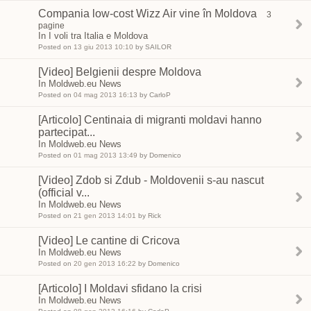
Compania low-cost Wizz Air vine în Moldova
3
pagine
In I voli tra Italia e Moldova
Posted on
13 giu 2013 10:10
by SAILOR
[Video] Belgienii despre Moldova
In Moldweb.eu News
Posted on
04 mag 2013 16:13
by CarloP
[Articolo] Centinaia di migranti moldavi hanno
partecipat...
In Moldweb.eu News
Posted on
01 mag 2013 13:49
by Domenico
[Video] Zdob si Zdub - Moldovenii s-au nascut
(official v...
In Moldweb.eu News
Posted on
21 gen 2013 14:01
by Rick
[Video] Le cantine di Cricova
In Moldweb.eu News
Posted on
20 gen 2013 16:22
by Domenico
[Articolo] I Moldavi sfidano la crisi
In Moldweb.eu News