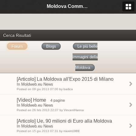
Moldova Community Italia
Cerca Risultati
Forum
Blogs
Le più belle
immagini della
Moldova
[Articolo] La Moldova all'Expo 2015 di Milano
In Moldweb.eu News
Posted on
09 giu 2013 07:00
by badica
[Video] Home
4 pagine
In Moldweb.eu News
Posted on
26 feb 2013 22:07
by VincentHanna
[Articolo] Ue, 90 milioni di Euro alla Moldova
In Moldweb.eu News
Posted on
15 giu 2013 07:31
by maxim1989