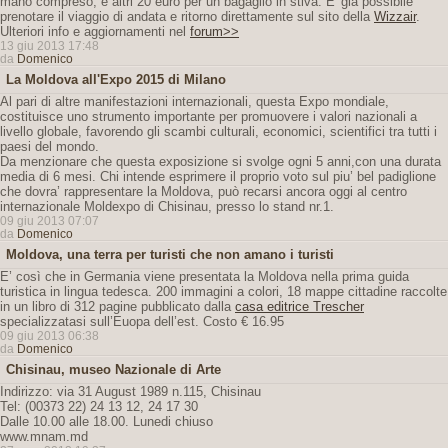
mano compreso, e altri 20 euro per un bagaglio in stiva. E' già possibile
prenotare il viaggio di andata e ritorno direttamente sul sito della
Wizzair
.
Ulteriori info e aggiornamenti nel
forum>>
13 giu 2013 17:48
da
Domenico
La Moldova all'Expo 2015 di Milano
Al pari di altre manifestazioni internazionali, questa Expo mondiale,
costituisce uno strumento importante per promuovere i valori nazionali a
livello globale, favorendo gli scambi culturali, economici, scientifici tra tutti i
paesi del mondo.
Da menzionare che questa exposizione si svolge ogni 5 anni,con una durata
media di 6 mesi. Chi intende esprimere il proprio voto sul piu’ bel padiglione
che dovra’ rappresentare la Moldova, può recarsi ancora oggi al centro
internazionale Moldexpo di Chisinau, presso lo stand nr.1.
09 giu 2013 07:07
da
Domenico
Moldova, una terra per turisti che non amano i turisti
E’ così che in Germania viene presentata la Moldova nella prima guida
turistica in lingua tedesca. 200 immagini a colori, 18 mappe cittadine raccolte
in un libro di 312 pagine pubblicato dalla
casa editrice Trescher
specializzatasi sull’Euopa dell’est. Costo € 16.95
09 giu 2013 06:38
da
Domenico
Chisinau, museo Nazionale di Arte
Indirizzo: via 31 August 1989 n.115, Chisinau
Tel: (00373 22) 24 13 12, 24 17 30
Dalle 10.00 alle 18.00. Lunedi chiuso
www.mnam.md