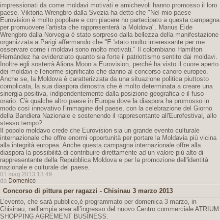
impressionati da come moldavi motivati ​​e amichevoli hanno promosso il loro
paese. Viktoria Wrengbro dalla Svezia ha detto che "Nel mio paese
Eurovision è molto popolare e con piacere ho partecipato a questa campagna
per promuovere l'artista che rappresenterà la Moldova". Marius Eide
Wrengbro dalla Norvegia è stato sorpreso dalla bellezza della manifestazione
organizzata a Parigi affermando che "E 'stato molto interessante per me
osservare come i moldavi sono molto motivati." Il colombiano Hamilton
Hernández ha evidenziato quanto sia forte il patriottismo sentito dai moldavi.
Inoltre egli sosterrà Aliona Moon a Eurovision, perché ha visto il cuore aperto
dei moldavi e l'enorme significato che danno al concorso canoro europeo.
Anche se, la Moldova è caratterizzata da una situazione politica piuttosto
complicata, la sua diaspora dimostra che è molto determinata a creare una
sinergia positiva, indipendentemente dalla posizione geografica e il fuso
orario. C'è qualche altro paese in Europa dove la diaspora ha promosso in
modo così innovativo l'immagine del paese, con la celebrazione del Giorno
della Bandiera Nazionale e sostenendo il rappresentante all'Eurofestival, allo
stesso tempo?
Il popolo moldavo crede che Eurovision sia un grande evento culturale
internazionale che offre enormi opportunità per portare la Moldavia più vicina
alla integrità europea. Anche questa campagna internazionale offre alla
diaspora la possibilità di contribuire direttamente ad un valore più alto di
rappresentante della Repubblica Moldova e per la promozione dell'identità
nazionale e culturale del paese.
01 mag 2013 13:49
da
Domenico
Concorso di pittura per ragazzi - Chisinau 3 marzo 2013
L’evento, che sarà pubblico,è programmato per domenica 3 marzo, in
Chisinau, nell’ampia area all’ingresso del nuovo Centro commerciale ATRIUM
SHOPPING AGREMENT BUSINESS.