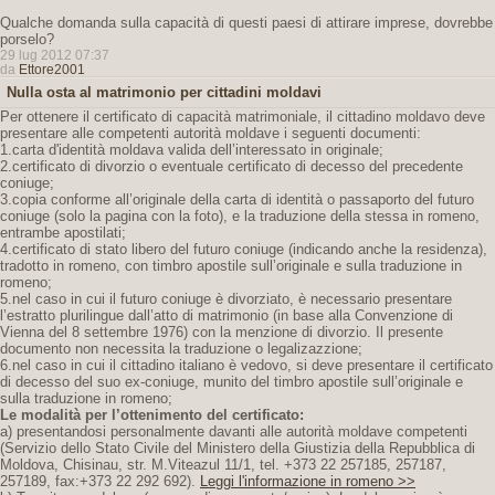
Qualche domanda sulla capacità di questi paesi di attirare imprese, dovrebbe
porselo?
29 lug 2012 07:37
da
Ettore2001
Nulla osta al matrimonio per cittadini moldavi
Per ottenere il certificato di capacità matrimoniale, il cittadino moldavo deve
presentare alle competenti autorità moldave i seguenti documenti:
1.carta d'identità moldava valida dell’interessato in originale;
2.certificato di divorzio o eventuale certificato di decesso del precedente
coniuge;
3.copia conforme all’originale della carta di identità o passaporto del futuro
coniuge (solo la pagina con la foto), e la traduzione della stessa in romeno,
entrambe apostilati;
4.certificato di stato libero del futuro coniuge (indicando anche la residenza),
tradotto in romeno, con timbro apostile sull’originale e sulla traduzione in
romeno;
5.nel caso in cui il futuro coniuge è divorziato, è necessario presentare
l’estratto plurilingue dall’atto di matrimonio (in base alla Convenzione di
Vienna del 8 settembre 1976) con la menzione di divorzio. Il presente
documento non necessita la traduzione o legalizazzione;
6.nel caso in cui il cittadino italiano è vedovo, si deve presentare il certificato
di decesso del suo ex-coniuge, munito del timbro apostile sull’originale e
sulla traduzione in romeno;
Le modalità per l’ottenimento del certificato:
a) presentandosi personalmente davanti alle autorità moldave competenti
(Servizio dello Stato Civile del Ministero della Giustizia della Repubblica di
Moldova, Chisinau, str. M.Viteazul 11/1, tel. +373 22 257185, 257187,
257189, fax:+373 22 292 692).
Leggi l'informazione in romeno >>