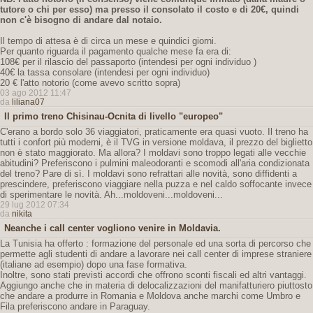
tutore o chi per esso) ma presso il consolato il costo e di 20€,
quindi
non c'è bisogno di andare dal notaio.
Il tempo di attesa è di circa un mese e quindici giorni.
Per quanto riguarda il pagamento qualche mese fa era di:
108€ per il rilascio del passaporto (intendesi per ogni individuo )
40€ la tassa consolare (intendesi per ogni individuo)
20 € l'atto notorio (come avevo scritto sopra)
03 ago 2012 11:47
da
liliana07
Il primo treno Chisinau-Ocnita di livello "europeo"
C'erano a bordo solo 36 viaggiatori, praticamente era quasi vuoto. Il treno ha
tutti i confort più moderni, è il TVG in versione moldava, il prezzo del biglietto
non è stato maggiorato. Ma allora? I moldavi sono troppo legati alle vecchie
abitudini? Preferiscono i pulmini maleodoranti e scomodi all'aria condizionata
del treno? Pare di sì. I moldavi sono refrattari alle novità, sono diffidenti a
prescindere, preferiscono viaggiare nella puzza e nel caldo soffocante invece
di sperimentare le novità. Ah...moldoveni...moldoveni...
29 lug 2012 07:34
da
nikita
Neanche i call center vogliono venire in Moldavia.
La Tunisia ha offerto : formazione del personale ed una sorta di percorso che
permette agli studenti di andare a lavorare nei call center di imprese straniere
(italiane ad esempio) dopo una fase formativa.
Inoltre, sono stati previsti accordi che offrono sconti fiscali ed altri vantaggi.
Aggiungo anche che in materia di delocalizzazioni del manifatturiero piuttosto
che andare a produrre in Romania e Moldova anche marchi come Umbro e
Fila preferiscono andare in Paraguay.