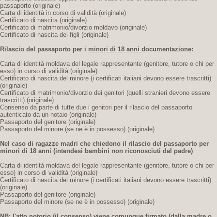
passaporto (originale)
Carta di identità in corso di validità (originale)
Certificato di nascita (originale)
Certificato di matrimonio/divorzio moldavo (originale)
Certificato di nascita dei figli (originale)
Rilascio del passaporto per i
minori di 18 anni
documentazione:
Carta di identità moldava del legale rappresentante (genitore, tutore o chi per
esso) in corso di validità (originale)
Certificato di nascita del minore (i certificati italiani devono essere trascritti)
(originale)
Certificato di matrimonio/divorzio dei genitori (quelli stranieri devono essere
trascritti) (originale)
Consenso da parte di tutte due i genitori per il rilascio del passaporto
autenticato da un notaio (originale)
Passaporto del genitore (originale)
Passaporto del minore (se ne è in possesso) (originale)
Nel caso di ragazze madri che chiedono il rilascio del passaporto per
minori di 18 anni
(intendesi bambini non riconosciuti dal padre)
Carta di identità moldava del legale rappresentante (genitore, tutore o chi per
esso) in corso di validità (originale)
Certificato di nascita del minore (i certificati italiani devono essere trascritti)
(originale)
Passaporto del genitore (originale)
Passaporto del minore (se ne è in possesso) (originale)
NB: l'atto notorio (il consenso) viene comunque firmato (dalla madre o