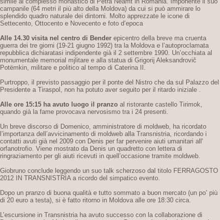
simile al complesso monastico di Petra Neamt in Romania. Imponente il suo
campanile (64 metri il più alto della Moldova) da cui si può ammirare lo
splendido quadro naturale dei dintorni. Molto apprezzate le icone di
Settecento, Ottocento e Novecento e foto d’epoca
Alle 14.30 visita nel centro di Bender
epicentro della breve ma cruenta
guerra dei tre giorni (19-21 giugno 1992) tra la Moldova e l’autoproclamata
repubblica dichiaratasi indipendente già il 2 settembre 1990. Un’occhiata al
monumentale memorial mjlitare e alla statua di Grigorij Aleksandrovič
Potëmkin, militare e politico al tempo di Caterina II.
Purtroppo, il previsto passaggio per il ponte del Nistro che da sul Palazzo del
Presidente a Tiraspol, non ha potuto aver seguito per il ritardo iniziale .
Alle ore 15:15 ha avuto luogo il pranzo
al ristorante castello Tirimok,
quando già la fame provocava nervosismo tra i 24 presenti.
Un breve discorso di Domenico, amministratore di moldweb, ha ricordato
l’importanza dell’avvicinamento di moldweb alla Transnistria, ricordando i
contatti avuti già nel 2009 con Denis per far pervenire aiuti umanitari all'
orfanotrofio. Viene mostrato da Denis un quadretto con lettera di
ringraziamento per gli aiuti ricevuti in quell’occasione tramite moldweb.
Giobruno conclude leggendo un suo talk scherzoso dal titolo FERRAGOSTO
2012 IN TRANSNISTRIA a ricordo del simpatico evento.
Dopo un pranzo di buona qualità e tutto sommato a buon mercato (un po’ più
di 20 euro a testa), si è fatto ritorno in Moldova alle ore 18:30 circa.
L’escursione in Transnistria ha avuto successo con la collaborazione di