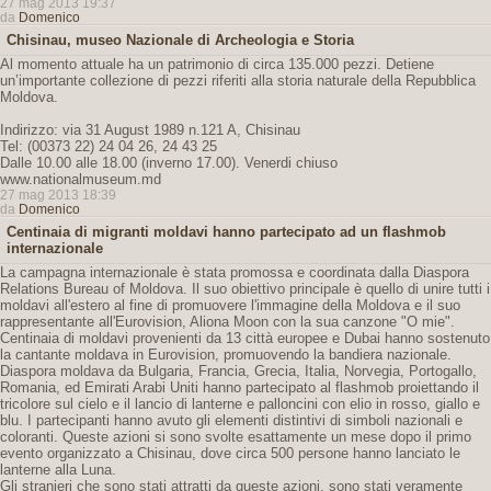
27 mag 2013 19:37
da
Domenico
Chisinau, museo Nazionale di Archeologia e Storia
Al momento attuale ha un patrimonio di circa 135.000 pezzi. Detiene
un’importante collezione di pezzi riferiti alla storia naturale della Repubblica
Moldova.
Indirizzo: via 31 August 1989 n.121 A, Chisinau
Tel: (00373 22) 24 04 26, 24 43 25
Dalle 10.00 alle 18.00 (inverno 17.00). Venerdi chiuso
www.nationalmuseum.md
27 mag 2013 18:39
da
Domenico
Centinaia di migranti moldavi hanno partecipato ad un flashmob
internazionale
La campagna internazionale è stata promossa e coordinata dalla Diaspora
Relations Bureau of Moldova. Il suo obiettivo principale è quello di unire tutti i
moldavi all'estero al fine di promuovere l'immagine della Moldova e il suo
rappresentante all'Eurovision, Aliona Moon con la sua canzone "O mie".
Centinaia di moldavi provenienti da 13 città europee e Dubai hanno sostenuto
la cantante moldava in Eurovision, promuovendo la bandiera nazionale.
Diaspora moldava da Bulgaria, Francia, Grecia, Italia, Norvegia, Portogallo,
Romania, ed Emirati Arabi Uniti hanno partecipato al flashmob proiettando il
tricolore sul cielo e il lancio di lanterne e palloncini con elio in rosso, giallo e
blu. I partecipanti hanno avuto gli elementi distintivi di simboli nazionali e
coloranti. Queste azioni si sono svolte esattamente un mese dopo il primo
evento organizzato a Chisinau, dove circa 500 persone hanno lanciato le
lanterne alla Luna.
Gli stranieri che sono stati attratti da queste azioni, sono stati veramente