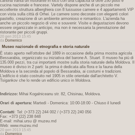
cantina vanta un ristorante in loco con una capacità di oltre 250 posti e
cucina nazionale e francese. Vartely dispone anche di un piccolo me
eccellente struttura alberghiera con 8 lussuose camere e 4 appartamenti VIP
con vista sulla città di Orhei. Le camere sono decorate con eleganti colori
pastello, creazione di un ambiente armonioso e romantico. L'azienda ha
anche un piccolo negozio di vino e souvenir. Visite e degustazioni devono
essere organizzate in anticipo, ma non è necessaria la prenotazione del
ristorante per piccoli gruppi.
20 gen 2013 15:45
da
Domenico
Museo nazionale di etnografia e storia naturale
È stato aperto nell'ottobre del 1889 in occasione della prima mostra agricola
Bessarabia, organizzato su iniziativa del barone A. Stuart. Il museo ha più di
135.000 pezzi, tra cui importanti mostre sulla storia naturale della Moldova. Il
museo è diviso in 2 parti: la prima è dedicata alla flora e la fauna della
Moldova e la seconda al popolo di Bessarabia, ai costumi e tradizioni.
L'edificio è stato costruito nel 1905 in stile orientale dall'architetto V.
Tsigankov che lo rende un edificio unico in Moldova.
Indirizzo:
Mihai Kogalniceanu str. 82, Chisinau, Moldova.
Orari di apertura:
Martedì - Domenica: 10:00-18:00 - Chiuso il lunedì
Contatti
: Tel: (+373 22) 244 002 / (+373 22) 240 056
Fax: +373 (22) 238 848
E-mail: mihai.ursu @ muzeu.md
Web: www.muzeu.md
20 gen 2013 15:45
da
Domenico