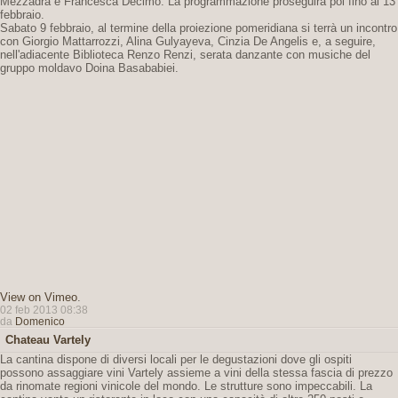
Mezzadra e Francesca Decimo. La programmazione proseguirà poi fino al 13
febbraio.
Sabato 9 febbraio, al termine della proiezione pomeridiana si terrà un incontro
con Giorgio Mattarrozzi, Alina Gulyayeva, Cinzia De Angelis e, a seguire,
nell'adiacente Biblioteca Renzo Renzi, serata danzante con musiche del
gruppo moldavo Doina Basababiei.
View on Vimeo
.
02 feb 2013 08:38
da
Domenico
Chateau Vartely
La cantina dispone di diversi locali per le degustazioni dove gli ospiti
possono assaggiare vini Vartely assieme a vini della stessa fascia di prezzo
da rinomate regioni vinicole del mondo. Le strutture sono impeccabili. La