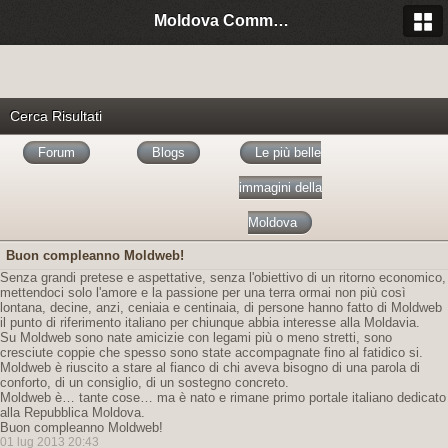
Moldova Community Italia
Cerca Risultati
Forum
Blogs
Le più belle
immagini della
Moldova
Buon compleanno Moldweb!
Senza grandi pretese e aspettative, senza l'obiettivo di un ritorno economico,
mettendoci solo l'amore e la passione per una terra ormai non più così
lontana, decine, anzi, ceniaia e centinaia, di persone hanno fatto di Moldweb
il punto di riferimento italiano per chiunque abbia interesse alla Moldavia.
Su Moldweb sono nate amicizie con legami più o meno stretti, sono
cresciute coppie che spesso sono state accompagnate fino al fatidico si.
Moldweb è riuscito a stare al fianco di chi aveva bisogno di una parola di
conforto, di un consiglio, di un sostegno concreto.
Moldweb è… tante cose… ma è nato e rimane primo portale italiano dedicato
alla Repubblica Moldova.
Buon compleanno Moldweb!
01 lug 2013 20:43