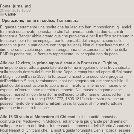
Fonte: jurnal.md
20 gen 2013 10:08
da
CarloP
Operazione, nome in codice, Transnistria
E’ questa certamente una novità che ha lasciato ben impressionati gli amici
forumisti qui arrivati, nonostante che l’attraversamento da due varchi di
frontiera a Bender abbia creato qualche problema e per il traffico sostenuto in
frontiera e per i tempi impiegati per le formalità della registrazione delle
macchine (una in particolare con targa italiana). Non ci stancheremo mai di
dire che se si vuole rispettare un programma di escursioni all’interno della
PMR in poche ore, la frontiera rappresenta un’incognita non da poco.
Alle ore 12 circa, la prima tappa è stata alla Fortezza di Tighina,
un’imponente struttura quadrilaterale di forma irregolare che si trova situata
sulla sponda destra del fiume Nistro.Dopo la conquista ad opera di Solimano
il Magnifico nell'anno 1538, la fortezza fu ricostruita secondo il progetto
dell'architetto Sinan, terminandosi così nel progetto attualmente visibile. Il
plastico della costruzione lo abbiamo ammirato all’interno del museo che
espone un’interessante raccolta di monete. Nel museo vengono anche
esposti manichini con le uniformi dell’esercito ottomano e russo. Al termine
delle guerre russo-turche (1768-1772, 1806-1812) la fortezza divenne un
possedimento delle autorità militari russe, la quale, al momento attuale,
prosegue in questa funzione.
Alle 13.30 visita al Monastero di Chitcani
, l'ultima unità monastica
costruita nel Medio-evo in Moldova, ed anche la più grande per dimensioni,
sulla parte destra del Nistro. Interessante il convento della Santa Assunzione
Noul Neamt di Chitcani che, la nostra guida forumista Denis ricorda .essere