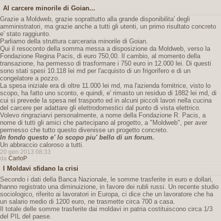
Al carcere minorile di Goian...
Grazie a Moldweb, grazie soprattutto alla grande disponibilita' degli
amministratori, ma grazie anche a tutti gli utenti, un primo risultato concreto
e' stato raggiunto.
Parliamo della struttura carceraria minorile di Goian.
Qui il resoconto della somma messa a disposizione da Moldweb, verso la
Fondazione Regina Pacis, di euro 750,00. Il cambio, al momento della
transazione, ha permesso di trasformare i 750 euro in 12.000 lei. Di questi
sono stati spesi 10.118 lei md per l'acquisto di un frigorifero e di un
congelatore a pozzo.
La spesa iniziale era di oltre 11.000 lei md, ma l'azienda fornitrice, visto lo
scopo, ha fatto uno sconto, e quindi, e' rimasto un residuo di 1882 lei md, di
cui si prevede la spesa nel trasporto ed in alcuni piccoli lavori nella cucina
del carcere per adattare gli elettrodomestici dal punto di vista elettrico.
Volevo ringraziarvi personalmente, a nome della Fondazione R. Pacis, a
nome di tutti gli amici che partecipano al progetto, a "Moldweb", per aver
permesso che tutto questo divenisse un progetto concreto.
In fondo questo e' lo scopo piu' bello di un forum.
Un abbraccio caloroso a tutti.
20 gen 2013 08:33
da
CarloP
I Moldavi sfidano la crisi
Secondo i dati della Banca Nazionale, le somme trasferite in euro e dollari,
hanno registrato una diminuizione, in favore dei rubli russi. Un recente studio
sociologico, riferito ai lavoratori in Europa, ci dice che un lavoratore che ha
un salario medio di 1200 euro, ne trasmette circa 700 a casa.
Il totale delle somme trasferite dai moldavi in patria costituiscono circa 1/3
del PIL del paese.