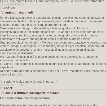
Denis, sua madre Maria e il suo compagno Bacco...oltre che del sottoscritto
19 ago 2012 08:11
da
giobruno
Viaggiatori viaggianti
Per ora l'attrezzatura e' una banalissima digitale, con il tempo spero di attrezzarmi
con qualche obiettivo. Da tempo avevo sognato questa opportunita', ma ora quel
pensiero e quel sogno cominciano a prendere forma.
Così inizia il mio viaggio nella realtà quotidiana, quella di tutti i giorni.
Insomma un viaggio per scoprirne tanti altri, un viaggio per far emergere percorsi,
tragitti, strade, sentieri, paesaggi, in altre parole, quella diversa e piu' umana
dimensione del vivere, che regala un'anima profonda a questo pasese.
Una “passeggiata” lungo tutta la Moldova per incontrare soprattutto le persone, per
visitare i luoghi e raccogliere le esperienze, ma anche per ascoltare, imparare ad
ascoltare, e far emergere l'anima nascosta di questo paese, pieni di quella
curiosita' che sa d'infanzia.
Ma il viaggio è molto di più di queste poche righe, è anche cultura, ambiente,
economia… e tant'altro.
Lo zaino e' quasi pronto, la macchina fotografica carica e i quaderni per gli appunti
aspettano.
Di sicuro sarà un viaggio certamente bello per il dove, ma questa volta anche per il
come e il perché...
“di stazione in stazione e di porta in porta…”
05 ago 2012 14:08
da
CarloP
Rilascio o rinnovo passaporto moldavo
La documentazione da presentare:
Passaporto scaduto oppure valido in caso in cui si desidera il secondo