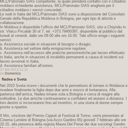
MCL/Patronato SIAS competente, la quale prenderà contatto con il cittadino
moldavo richiedente assistenza. MCL/Patronato SIAS erogherà per il
cittadino moldavo i servizi concordati.
Le sedi in Italia del MCL/Patronato SIAS sono a disposizione del Consolato
Genale della Repubblica Moldova in Bologna, per ogni tipo di attività e
collaborazione.
In Moldova è disponibile l’ufficio del MCL/Patronato SIAS, sito a Chişinău in
str. Vlaicu Pircalab 30 of.7, tel. +373.79400397, disponibile al pubblico dal
lunedi al venerdi, dalle ore 09.00 alle ore 16.00. Tale ufficio eroga i seguenti
servizi:
a. Assistenza sociale in situazioni di bisogno o disagio;
b. Assistenza nel settore della emigrazione regolare;
c. Assistenza nell’accesso alle pratiche pensionistiche per lavoro effettuato
in Italia, anche in situazioni di invalidità permanenti a causa di incidenti sul
lavoro avvenuti in Italia;
d. Assistenza familiari all’estero.
27 feb 2013 21:11
da
Domenico
Nadea e Sveta
Nel 2010 Sveta riceve i documenti che le permettono di tornare in Moldavia e
rivedere finalmente la figlia dopo due anni e mezzo di lontananza. Alla
partenza dell’amica, Nadea rimane sola a Bologna e cerca di reagire alla
solitudine. Le due amiche continueranno a confidarsi ed aiutarsi a distanza. I
loro destini si incroceranno fino ad invertirsi, in una storia di donne sempre
pronte a ripartire.
Il film, vincitore del Premio Cipputi al Festival di Torino, verrà presentato al
Cinema Lumière di Bologna (via Azzo Gardino 65) giovedì 7 febbraio alle ore
20.15, alla presenza della regista Maura Del Peroe dei due sociologi Sandro