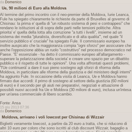
da
Domenico
Ue, 90 milioni di Euro alla Moldova
Al termine del primo incontro con il neo-premier della Moldova, Iurie Leanca,
Fule ha spiegato chiaramente le richieste da parte di Bruxelles al governo di
Chisinau: la prima e' quella di ''un robusto sistema di pesi e contrappesi'' che
rendano le istituzioni al di sopra delle parti nelle tensioni politiche. Altra
priorita' e' quella della lotta alla corruzione ''a tutti i livelli'', insieme ad un
sistema dei media ''pluralista, diversificato e di alta qualita''', nel quale ''il
servizio pubblico e' cruciale'' ha spiegato Fule. Il commissario europeo ha
inoltre auspicato che la maggioranza compia ''ogni sforzo'' per assicurare che
anche l'opposizione abbia un ruolo ''costruttivo'' nel processo democratico nel
Paese. ''E' essenziale - ha detto il commissario europeo all'allargamento -
superare la polarizzazione della societa' e creare uno spazio per un dibattito
pubblico e il rispetto di tutte le opinioni''. Una volta affrontati questi problemi,
''l'Ue continuerà' a dare il suo pieno sostegno agli sforzi di riforma della
Moldova, in particolare alle riforme della giustizia e del ministero degli interni''
ha aggiunto Fule. In occasione della visita di Leanca, Ue e Moldova hanno
firmato due accordi: il primo di sostegno al settore della giustizia (60 milioni
di euro) e il secondo per gli aiuti nei preparativi, negoziati e attuazione di
possibili nuovi accordi fra Ue e Moldova (30 milioni di euro), inclusa un'intesa
per un'area commerciale di libero scambio.
Fonte: Ansa
15 giu 2013 07:36
da
Domenico
Moldova, arrivano i voli lowcost per Chisinau di Wizzair
Biglietti veramente lowcost, a partire da 20 euro a tratta, che si riducono di
altri 10 euro per coloro che sono iscritti al club discount Wizzair, bagaglio a