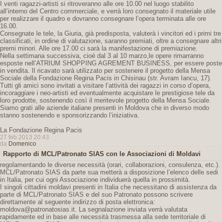
I venti ragazzi-artisti si ritroveranno alle ore 10.00 nel luogo stabilito
all’interno del Centro commerciale, e verrà loro consegnato il materiale utile
per realizzare il quadro e dovranno consegnare l’opera terminata alle ore
16.00.
Consegnate le tele, la Giuria, già predisposta, valuterà i vincitori ed i primi tre
classificati, in ordine di valutazione, saranno premiati, oltre a consegnare altri
premi minori. Alle ore 17.00 ci sarà la manifestazione di premiazione.
Nella settimana successiva, cioé dal 3 al 10 marzo,le opere rimarranno
esposte nell’ATRIUM SHOPPING AGREMENT BUSINESS, per essere poste
in vendita. Il ricavato sarà utilizzato per sostenere il progetto della Mensa
Sociale della Fondazione Regina Pacis in Chisinau (str. Avram Iancu, 17).
Tutti gli amici sono invitati a visitare l’attività dei ragazzi in corso d’opera,
incoraggiare i neo-artisti ed eventualmente acquistare le prestigiose tele da
loro prodotte, sostenendo così il meritevole progetto della Mensa Sociale.
Siamo grati alle aziende italiane presenti in Moldova che in diverso modo
stanno sostenendo e sponsorizzando l’iniziativa.
La Fondazione Regina Pacis
27 feb 2013 20:43
da
Domenico
Rapporto di MCL/Patronato SIAS con le Associazioni di Moldavi
regolamentando le diverse necessità (orari, collaborazioni, consulenza, etc.).
MCL/Patronato SIAS da parte sua metterà a disposizione l’elenco delle sedi
in Italia, per cui ogni Associazione individuerà quella in prossimità.
I singoli cittadini moldavi presenti in Italia che necessitano di assistenza da
parte di MCL/Patronato SIAS e del suo Patronato possono scrivere
direttamente al seguente indirizzo di posta elettronica:
moldova@patronatosias.it. La segnalazione inviata verrà valutata
rapidamente ed in base alle necessità trasmessa alla sede territoriale di