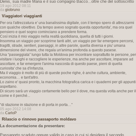
Denis, sua madre Maria e il suo compagno Bacco...oltre che del sottoscritto
19 ago 2012 08:11
da
giobruno
Viaggiatori viaggianti
Per ora l'attrezzatura e' una banalissima digitale, con il tempo spero di attrezzarmi
con qualche obiettivo. Da tempo avevo sognato questa opportunita', ma ora quel
pensiero e quel sogno cominciano a prendere forma.
Così inizia il mio viaggio nella realtà quotidiana, quella di tutti i giorni.
Insomma un viaggio per scoprirne tanti altri, un viaggio per far emergere percorsi,
tragitti, strade, sentieri, paesaggi, in altre parole, quella diversa e piu' umana
dimensione del vivere, che regala un'anima profonda a questo pasese.
Una “passeggiata” lungo tutta la Moldova per incontrare soprattutto le persone, per
visitare i luoghi e raccogliere le esperienze, ma anche per ascoltare, imparare ad
ascoltare, e far emergere l'anima nascosta di questo paese, pieni di quella
curiosita' che sa d'infanzia.
Ma il viaggio è molto di più di queste poche righe, è anche cultura, ambiente,
economia… e tant'altro.
Lo zaino e' quasi pronto, la macchina fotografica carica e i quaderni per gli appunti
aspettano.
Di sicuro sarà un viaggio certamente bello per il dove, ma questa volta anche per il
come e il perché...
“di stazione in stazione e di porta in porta…”
05 ago 2012 14:08
da
CarloP
Rilascio o rinnovo passaporto moldavo
La documentazione da presentare:
Passaporto scaduto oppure valido in caso in cui si desidera il secondo