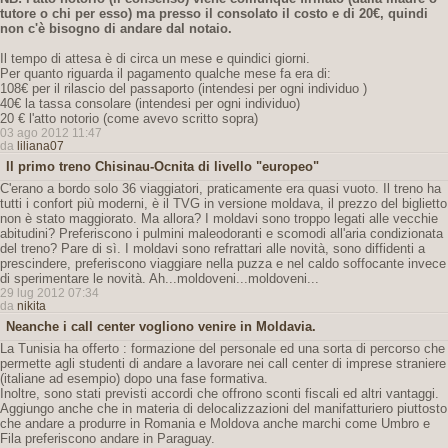
tutore o chi per esso) ma presso il consolato il costo e di 20€,
quindi
non c'è bisogno di andare dal notaio.
Il tempo di attesa è di circa un mese e quindici giorni.
Per quanto riguarda il pagamento qualche mese fa era di:
108€ per il rilascio del passaporto (intendesi per ogni individuo )
40€ la tassa consolare (intendesi per ogni individuo)
20 € l'atto notorio (come avevo scritto sopra)
03 ago 2012 11:47
da
liliana07
Il primo treno Chisinau-Ocnita di livello "europeo"
C'erano a bordo solo 36 viaggiatori, praticamente era quasi vuoto. Il treno ha
tutti i confort più moderni, è il TVG in versione moldava, il prezzo del biglietto
non è stato maggiorato. Ma allora? I moldavi sono troppo legati alle vecchie
abitudini? Preferiscono i pulmini maleodoranti e scomodi all'aria condizionata
del treno? Pare di sì. I moldavi sono refrattari alle novità, sono diffidenti a
prescindere, preferiscono viaggiare nella puzza e nel caldo soffocante invece
di sperimentare le novità. Ah...moldoveni...moldoveni...
29 lug 2012 07:34
da
nikita
Neanche i call center vogliono venire in Moldavia.
La Tunisia ha offerto : formazione del personale ed una sorta di percorso che
permette agli studenti di andare a lavorare nei call center di imprese straniere
(italiane ad esempio) dopo una fase formativa.
Inoltre, sono stati previsti accordi che offrono sconti fiscali ed altri vantaggi.
Aggiungo anche che in materia di delocalizzazioni del manifatturiero piuttosto
che andare a produrre in Romania e Moldova anche marchi come Umbro e
Fila preferiscono andare in Paraguay.