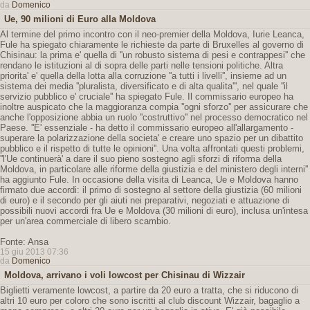
da
Domenico
Ue, 90 milioni di Euro alla Moldova
Al termine del primo incontro con il neo-premier della Moldova, Iurie Leanca,
Fule ha spiegato chiaramente le richieste da parte di Bruxelles al governo di
Chisinau: la prima e' quella di ''un robusto sistema di pesi e contrappesi'' che
rendano le istituzioni al di sopra delle parti nelle tensioni politiche. Altra
priorita' e' quella della lotta alla corruzione ''a tutti i livelli'', insieme ad un
sistema dei media ''pluralista, diversificato e di alta qualita''', nel quale ''il
servizio pubblico e' cruciale'' ha spiegato Fule. Il commissario europeo ha
inoltre auspicato che la maggioranza compia ''ogni sforzo'' per assicurare che
anche l'opposizione abbia un ruolo ''costruttivo'' nel processo democratico nel
Paese. ''E' essenziale - ha detto il commissario europeo all'allargamento -
superare la polarizzazione della societa' e creare uno spazio per un dibattito
pubblico e il rispetto di tutte le opinioni''. Una volta affrontati questi problemi,
''l'Ue continuerà' a dare il suo pieno sostegno agli sforzi di riforma della
Moldova, in particolare alle riforme della giustizia e del ministero degli interni''
ha aggiunto Fule. In occasione della visita di Leanca, Ue e Moldova hanno
firmato due accordi: il primo di sostegno al settore della giustizia (60 milioni
di euro) e il secondo per gli aiuti nei preparativi, negoziati e attuazione di
possibili nuovi accordi fra Ue e Moldova (30 milioni di euro), inclusa un'intesa
per un'area commerciale di libero scambio.
Fonte: Ansa
15 giu 2013 07:36
da
Domenico
Moldova, arrivano i voli lowcost per Chisinau di Wizzair
Biglietti veramente lowcost, a partire da 20 euro a tratta, che si riducono di
altri 10 euro per coloro che sono iscritti al club discount Wizzair, bagaglio a