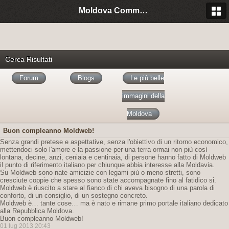
Moldova Community Italia
Cerca Risultati
Forum
Blogs
Le più belle
immagini della
Moldova
Buon compleanno Moldweb!
Senza grandi pretese e aspettative, senza l'obiettivo di un ritorno economico,
mettendoci solo l'amore e la passione per una terra ormai non più così
lontana, decine, anzi, ceniaia e centinaia, di persone hanno fatto di Moldweb
il punto di riferimento italiano per chiunque abbia interesse alla Moldavia.
Su Moldweb sono nate amicizie con legami più o meno stretti, sono
cresciute coppie che spesso sono state accompagnate fino al fatidico si.
Moldweb è riuscito a stare al fianco di chi aveva bisogno di una parola di
conforto, di un consiglio, di un sostegno concreto.
Moldweb è… tante cose… ma è nato e rimane primo portale italiano dedicato
alla Repubblica Moldova.
Buon compleanno Moldweb!
01 lug 2013 20:43