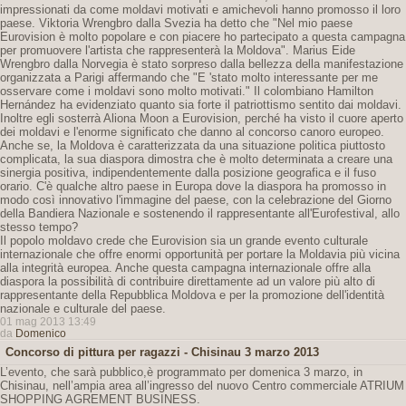
impressionati da come moldavi motivati ​​e amichevoli hanno promosso il loro
paese. Viktoria Wrengbro dalla Svezia ha detto che "Nel mio paese
Eurovision è molto popolare e con piacere ho partecipato a questa campagna
per promuovere l'artista che rappresenterà la Moldova". Marius Eide
Wrengbro dalla Norvegia è stato sorpreso dalla bellezza della manifestazione
organizzata a Parigi affermando che "E 'stato molto interessante per me
osservare come i moldavi sono molto motivati." Il colombiano Hamilton
Hernández ha evidenziato quanto sia forte il patriottismo sentito dai moldavi.
Inoltre egli sosterrà Aliona Moon a Eurovision, perché ha visto il cuore aperto
dei moldavi e l'enorme significato che danno al concorso canoro europeo.
Anche se, la Moldova è caratterizzata da una situazione politica piuttosto
complicata, la sua diaspora dimostra che è molto determinata a creare una
sinergia positiva, indipendentemente dalla posizione geografica e il fuso
orario. C'è qualche altro paese in Europa dove la diaspora ha promosso in
modo così innovativo l'immagine del paese, con la celebrazione del Giorno
della Bandiera Nazionale e sostenendo il rappresentante all'Eurofestival, allo
stesso tempo?
Il popolo moldavo crede che Eurovision sia un grande evento culturale
internazionale che offre enormi opportunità per portare la Moldavia più vicina
alla integrità europea. Anche questa campagna internazionale offre alla
diaspora la possibilità di contribuire direttamente ad un valore più alto di
rappresentante della Repubblica Moldova e per la promozione dell'identità
nazionale e culturale del paese.
01 mag 2013 13:49
da
Domenico
Concorso di pittura per ragazzi - Chisinau 3 marzo 2013
L’evento, che sarà pubblico,è programmato per domenica 3 marzo, in
Chisinau, nell’ampia area all’ingresso del nuovo Centro commerciale ATRIUM
SHOPPING AGREMENT BUSINESS.