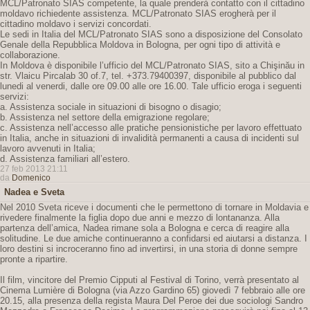
MCL/Patronato SIAS competente, la quale prenderà contatto con il cittadino
moldavo richiedente assistenza. MCL/Patronato SIAS erogherà per il
cittadino moldavo i servizi concordati.
Le sedi in Italia del MCL/Patronato SIAS sono a disposizione del Consolato
Genale della Repubblica Moldova in Bologna, per ogni tipo di attività e
collaborazione.
In Moldova è disponibile l’ufficio del MCL/Patronato SIAS, sito a Chişinău in
str. Vlaicu Pircalab 30 of.7, tel. +373.79400397, disponibile al pubblico dal
lunedi al venerdi, dalle ore 09.00 alle ore 16.00. Tale ufficio eroga i seguenti
servizi:
a. Assistenza sociale in situazioni di bisogno o disagio;
b. Assistenza nel settore della emigrazione regolare;
c. Assistenza nell’accesso alle pratiche pensionistiche per lavoro effettuato
in Italia, anche in situazioni di invalidità permanenti a causa di incidenti sul
lavoro avvenuti in Italia;
d. Assistenza familiari all’estero.
27 feb 2013 21:11
da
Domenico
Nadea e Sveta
Nel 2010 Sveta riceve i documenti che le permettono di tornare in Moldavia e
rivedere finalmente la figlia dopo due anni e mezzo di lontananza. Alla
partenza dell’amica, Nadea rimane sola a Bologna e cerca di reagire alla
solitudine. Le due amiche continueranno a confidarsi ed aiutarsi a distanza. I
loro destini si incroceranno fino ad invertirsi, in una storia di donne sempre
pronte a ripartire.
Il film, vincitore del Premio Cipputi al Festival di Torino, verrà presentato al
Cinema Lumière di Bologna (via Azzo Gardino 65) giovedì 7 febbraio alle ore
20.15, alla presenza della regista Maura Del Peroe dei due sociologi Sandro