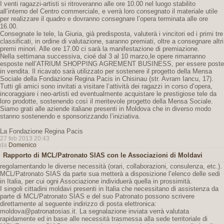
I venti ragazzi-artisti si ritroveranno alle ore 10.00 nel luogo stabilito
all’interno del Centro commerciale, e verrà loro consegnato il materiale utile
per realizzare il quadro e dovranno consegnare l’opera terminata alle ore
16.00.
Consegnate le tele, la Giuria, già predisposta, valuterà i vincitori ed i primi tre
classificati, in ordine di valutazione, saranno premiati, oltre a consegnare altri
premi minori. Alle ore 17.00 ci sarà la manifestazione di premiazione.
Nella settimana successiva, cioé dal 3 al 10 marzo,le opere rimarranno
esposte nell’ATRIUM SHOPPING AGREMENT BUSINESS, per essere poste
in vendita. Il ricavato sarà utilizzato per sostenere il progetto della Mensa
Sociale della Fondazione Regina Pacis in Chisinau (str. Avram Iancu, 17).
Tutti gli amici sono invitati a visitare l’attività dei ragazzi in corso d’opera,
incoraggiare i neo-artisti ed eventualmente acquistare le prestigiose tele da
loro prodotte, sostenendo così il meritevole progetto della Mensa Sociale.
Siamo grati alle aziende italiane presenti in Moldova che in diverso modo
stanno sostenendo e sponsorizzando l’iniziativa.
La Fondazione Regina Pacis
27 feb 2013 20:43
da
Domenico
Rapporto di MCL/Patronato SIAS con le Associazioni di Moldavi
regolamentando le diverse necessità (orari, collaborazioni, consulenza, etc.).
MCL/Patronato SIAS da parte sua metterà a disposizione l’elenco delle sedi
in Italia, per cui ogni Associazione individuerà quella in prossimità.
I singoli cittadini moldavi presenti in Italia che necessitano di assistenza da
parte di MCL/Patronato SIAS e del suo Patronato possono scrivere
direttamente al seguente indirizzo di posta elettronica:
moldova@patronatosias.it. La segnalazione inviata verrà valutata
rapidamente ed in base alle necessità trasmessa alla sede territoriale di