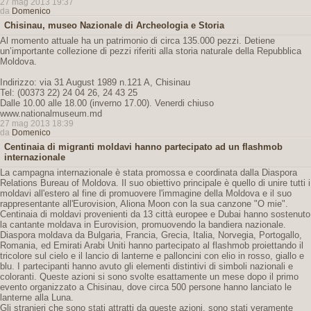
27 mag 2013 19:37
da
Domenico
Chisinau, museo Nazionale di Archeologia e Storia
Al momento attuale ha un patrimonio di circa 135.000 pezzi. Detiene
un’importante collezione di pezzi riferiti alla storia naturale della Repubblica
Moldova.
Indirizzo: via 31 August 1989 n.121 A, Chisinau
Tel: (00373 22) 24 04 26, 24 43 25
Dalle 10.00 alle 18.00 (inverno 17.00). Venerdi chiuso
www.nationalmuseum.md
27 mag 2013 18:39
da
Domenico
Centinaia di migranti moldavi hanno partecipato ad un flashmob
internazionale
La campagna internazionale è stata promossa e coordinata dalla Diaspora
Relations Bureau of Moldova. Il suo obiettivo principale è quello di unire tutti i
moldavi all'estero al fine di promuovere l'immagine della Moldova e il suo
rappresentante all'Eurovision, Aliona Moon con la sua canzone "O mie".
Centinaia di moldavi provenienti da 13 città europee e Dubai hanno sostenuto
la cantante moldava in Eurovision, promuovendo la bandiera nazionale.
Diaspora moldava da Bulgaria, Francia, Grecia, Italia, Norvegia, Portogallo,
Romania, ed Emirati Arabi Uniti hanno partecipato al flashmob proiettando il
tricolore sul cielo e il lancio di lanterne e palloncini con elio in rosso, giallo e
blu. I partecipanti hanno avuto gli elementi distintivi di simboli nazionali e
coloranti. Queste azioni si sono svolte esattamente un mese dopo il primo
evento organizzato a Chisinau, dove circa 500 persone hanno lanciato le
lanterne alla Luna.
Gli stranieri che sono stati attratti da queste azioni, sono stati veramente