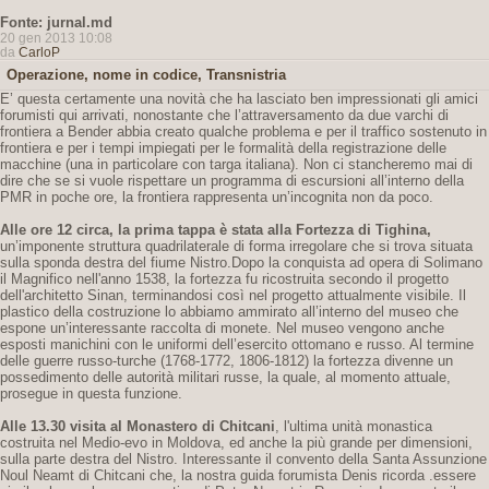
Fonte: jurnal.md
20 gen 2013 10:08
da
CarloP
Operazione, nome in codice, Transnistria
E’ questa certamente una novità che ha lasciato ben impressionati gli amici
forumisti qui arrivati, nonostante che l’attraversamento da due varchi di
frontiera a Bender abbia creato qualche problema e per il traffico sostenuto in
frontiera e per i tempi impiegati per le formalità della registrazione delle
macchine (una in particolare con targa italiana). Non ci stancheremo mai di
dire che se si vuole rispettare un programma di escursioni all’interno della
PMR in poche ore, la frontiera rappresenta un’incognita non da poco.
Alle ore 12 circa, la prima tappa è stata alla Fortezza di Tighina,
un’imponente struttura quadrilaterale di forma irregolare che si trova situata
sulla sponda destra del fiume Nistro.Dopo la conquista ad opera di Solimano
il Magnifico nell'anno 1538, la fortezza fu ricostruita secondo il progetto
dell'architetto Sinan, terminandosi così nel progetto attualmente visibile. Il
plastico della costruzione lo abbiamo ammirato all’interno del museo che
espone un’interessante raccolta di monete. Nel museo vengono anche
esposti manichini con le uniformi dell’esercito ottomano e russo. Al termine
delle guerre russo-turche (1768-1772, 1806-1812) la fortezza divenne un
possedimento delle autorità militari russe, la quale, al momento attuale,
prosegue in questa funzione.
Alle 13.30 visita al Monastero di Chitcani
, l'ultima unità monastica
costruita nel Medio-evo in Moldova, ed anche la più grande per dimensioni,
sulla parte destra del Nistro. Interessante il convento della Santa Assunzione
Noul Neamt di Chitcani che, la nostra guida forumista Denis ricorda .essere