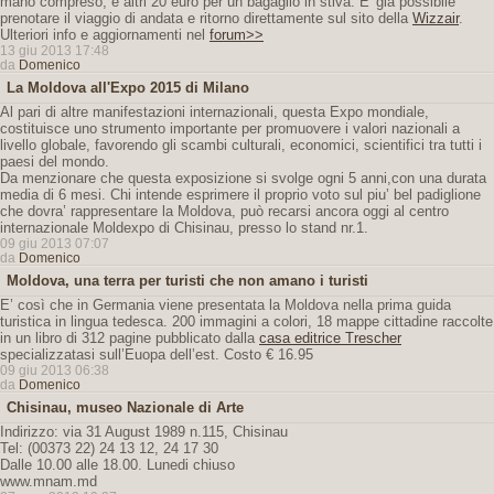
mano compreso, e altri 20 euro per un bagaglio in stiva. E' già possibile
prenotare il viaggio di andata e ritorno direttamente sul sito della
Wizzair
.
Ulteriori info e aggiornamenti nel
forum>>
13 giu 2013 17:48
da
Domenico
La Moldova all'Expo 2015 di Milano
Al pari di altre manifestazioni internazionali, questa Expo mondiale,
costituisce uno strumento importante per promuovere i valori nazionali a
livello globale, favorendo gli scambi culturali, economici, scientifici tra tutti i
paesi del mondo.
Da menzionare che questa exposizione si svolge ogni 5 anni,con una durata
media di 6 mesi. Chi intende esprimere il proprio voto sul piu’ bel padiglione
che dovra’ rappresentare la Moldova, può recarsi ancora oggi al centro
internazionale Moldexpo di Chisinau, presso lo stand nr.1.
09 giu 2013 07:07
da
Domenico
Moldova, una terra per turisti che non amano i turisti
E’ così che in Germania viene presentata la Moldova nella prima guida
turistica in lingua tedesca. 200 immagini a colori, 18 mappe cittadine raccolte
in un libro di 312 pagine pubblicato dalla
casa editrice Trescher
specializzatasi sull’Euopa dell’est. Costo € 16.95
09 giu 2013 06:38
da
Domenico
Chisinau, museo Nazionale di Arte
Indirizzo: via 31 August 1989 n.115, Chisinau
Tel: (00373 22) 24 13 12, 24 17 30
Dalle 10.00 alle 18.00. Lunedi chiuso
www.mnam.md