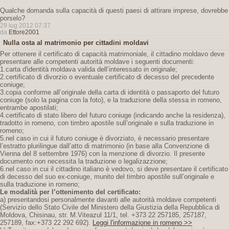
Qualche domanda sulla capacità di questi paesi di attirare imprese, dovrebbe
porselo?
29 lug 2012 07:37
da
Ettore2001
Nulla osta al matrimonio per cittadini moldavi
Per ottenere il certificato di capacità matrimoniale, il cittadino moldavo deve
presentare alle competenti autorità moldave i seguenti documenti:
1.carta d'identità moldava valida dell’interessato in originale;
2.certificato di divorzio o eventuale certificato di decesso del precedente
coniuge;
3.copia conforme all’originale della carta di identità o passaporto del futuro
coniuge (solo la pagina con la foto), e la traduzione della stessa in romeno,
entrambe apostilati;
4.certificato di stato libero del futuro coniuge (indicando anche la residenza),
tradotto in romeno, con timbro apostile sull’originale e sulla traduzione in
romeno;
5.nel caso in cui il futuro coniuge è divorziato, è necessario presentare
l’estratto plurilingue dall’atto di matrimonio (in base alla Convenzione di
Vienna del 8 settembre 1976) con la menzione di divorzio. Il presente
documento non necessita la traduzione o legalizazzione;
6.nel caso in cui il cittadino italiano è vedovo, si deve presentare il certificato
di decesso del suo ex-coniuge, munito del timbro apostile sull’originale e
sulla traduzione in romeno;
Le modalità per l’ottenimento del certificato:
a) presentandosi personalmente davanti alle autorità moldave competenti
(Servizio dello Stato Civile del Ministero della Giustizia della Repubblica di
Moldova, Chisinau, str. M.Viteazul 11/1, tel. +373 22 257185, 257187,
257189, fax:+373 22 292 692).
Leggi l'informazione in romeno >>