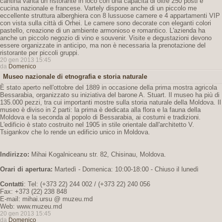
cantina vanta un ristorante in loco con una capacità di oltre 250 posti e
cucina nazionale e francese. Vartely dispone anche di un piccolo me
eccellente struttura alberghiera con 8 lussuose camere e 4 appartamenti VIP
con vista sulla città di Orhei. Le camere sono decorate con eleganti colori
pastello, creazione di un ambiente armonioso e romantico. L'azienda ha
anche un piccolo negozio di vino e souvenir. Visite e degustazioni devono
essere organizzate in anticipo, ma non è necessaria la prenotazione del
ristorante per piccoli gruppi.
20 gen 2013 15:45
da
Domenico
Museo nazionale di etnografia e storia naturale
È stato aperto nell'ottobre del 1889 in occasione della prima mostra agricola
Bessarabia, organizzato su iniziativa del barone A. Stuart. Il museo ha più di
135.000 pezzi, tra cui importanti mostre sulla storia naturale della Moldova. Il
museo è diviso in 2 parti: la prima è dedicata alla flora e la fauna della
Moldova e la seconda al popolo di Bessarabia, ai costumi e tradizioni.
L'edificio è stato costruito nel 1905 in stile orientale dall'architetto V.
Tsigankov che lo rende un edificio unico in Moldova.
Indirizzo:
Mihai Kogalniceanu str. 82, Chisinau, Moldova.
Orari di apertura:
Martedì - Domenica: 10:00-18:00 - Chiuso il lunedì
Contatti
: Tel: (+373 22) 244 002 / (+373 22) 240 056
Fax: +373 (22) 238 848
E-mail: mihai.ursu @ muzeu.md
Web: www.muzeu.md
20 gen 2013 15:45
da
Domenico