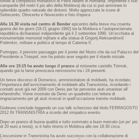
simile al complesso monastico di Petra Neamt in Romania. Imponente il suo
campanile (64 metri il più alto della Moldova) da cui si può ammirare lo
splendido quadro naturale dei dintorni. Molto apprezzate le icone di
Settecento, Ottocento e Novecento e foto d’epoca
Alle 14.30 visita nel centro di Bender
epicentro della breve ma cruenta
guerra dei tre giorni (19-21 giugno 1992) tra la Moldova e l’autoproclamata
repubblica dichiaratasi indipendente già il 2 settembre 1990. Un’occhiata al
monumentale memorial mjlitare e alla statua di Grigorij Aleksandrovič
Potëmkin, militare e politico al tempo di Caterina II.
Purtroppo, il previsto passaggio per il ponte del Nistro che da sul Palazzo del
Presidente a Tiraspol, non ha potuto aver seguito per il ritardo iniziale .
Alle ore 15:15 ha avuto luogo il pranzo
al ristorante castello Tirimok,
quando già la fame provocava nervosismo tra i 24 presenti.
Un breve discorso di Domenico, amministratore di moldweb, ha ricordato
l’importanza dell’avvicinamento di moldweb alla Transnistria, ricordando i
contatti avuti già nel 2009 con Denis per far pervenire aiuti umanitari all'
orfanotrofio. Viene mostrato da Denis un quadretto con lettera di
ringraziamento per gli aiuti ricevuti in quell’occasione tramite moldweb.
Giobruno conclude leggendo un suo talk scherzoso dal titolo FERRAGOSTO
2012 IN TRANSNISTRIA a ricordo del simpatico evento.
Dopo un pranzo di buona qualità e tutto sommato a buon mercato (un po’ più
di 20 euro a testa), si è fatto ritorno in Moldova alle ore 18:30 circa.
L’escursione in Transnistria ha avuto successo con la collaborazione di