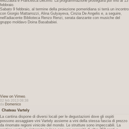
Mezzadra e Francesca Decimo. La programmazione proseguirà poi fino al 13
febbraio.
Sabato 9 febbraio, al termine della proiezione pomeridiana si terrà un incontro
con Giorgio Mattarrozzi, Alina Gulyayeva, Cinzia De Angelis e, a seguire,
nell'adiacente Biblioteca Renzo Renzi, serata danzante con musiche del
gruppo moldavo Doina Basababiei.
View on Vimeo
.
02 feb 2013 08:38
da
Domenico
Chateau Vartely
La cantina dispone di diversi locali per le degustazioni dove gli ospiti
possono assaggiare vini Vartely assieme a vini della stessa fascia di prezzo
da rinomate regioni vinicole del mondo. Le strutture sono impeccabili. La