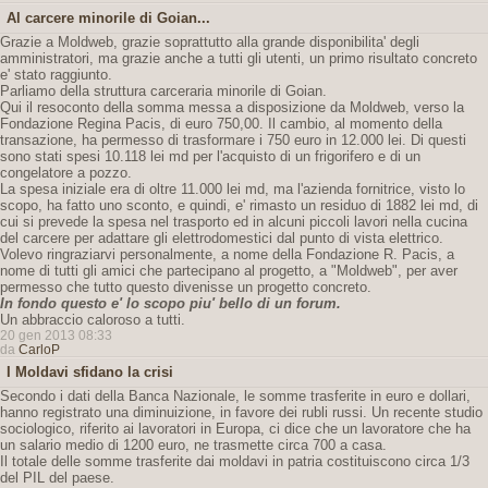
Al carcere minorile di Goian...
Grazie a Moldweb, grazie soprattutto alla grande disponibilita' degli
amministratori, ma grazie anche a tutti gli utenti, un primo risultato concreto
e' stato raggiunto.
Parliamo della struttura carceraria minorile di Goian.
Qui il resoconto della somma messa a disposizione da Moldweb, verso la
Fondazione Regina Pacis, di euro 750,00. Il cambio, al momento della
transazione, ha permesso di trasformare i 750 euro in 12.000 lei. Di questi
sono stati spesi 10.118 lei md per l'acquisto di un frigorifero e di un
congelatore a pozzo.
La spesa iniziale era di oltre 11.000 lei md, ma l'azienda fornitrice, visto lo
scopo, ha fatto uno sconto, e quindi, e' rimasto un residuo di 1882 lei md, di
cui si prevede la spesa nel trasporto ed in alcuni piccoli lavori nella cucina
del carcere per adattare gli elettrodomestici dal punto di vista elettrico.
Volevo ringraziarvi personalmente, a nome della Fondazione R. Pacis, a
nome di tutti gli amici che partecipano al progetto, a "Moldweb", per aver
permesso che tutto questo divenisse un progetto concreto.
In fondo questo e' lo scopo piu' bello di un forum.
Un abbraccio caloroso a tutti.
20 gen 2013 08:33
da
CarloP
I Moldavi sfidano la crisi
Secondo i dati della Banca Nazionale, le somme trasferite in euro e dollari,
hanno registrato una diminuizione, in favore dei rubli russi. Un recente studio
sociologico, riferito ai lavoratori in Europa, ci dice che un lavoratore che ha
un salario medio di 1200 euro, ne trasmette circa 700 a casa.
Il totale delle somme trasferite dai moldavi in patria costituiscono circa 1/3
del PIL del paese.