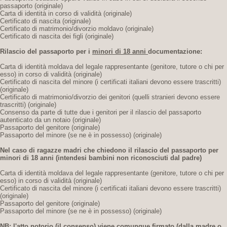
passaporto (originale)
Carta di identità in corso di validità (originale)
Certificato di nascita (originale)
Certificato di matrimonio/divorzio moldavo (originale)
Certificato di nascita dei figli (originale)
Rilascio del passaporto per i
minori di 18 anni
documentazione:
Carta di identità moldava del legale rappresentante (genitore, tutore o chi per
esso) in corso di validità (originale)
Certificato di nascita del minore (i certificati italiani devono essere trascritti)
(originale)
Certificato di matrimonio/divorzio dei genitori (quelli stranieri devono essere
trascritti) (originale)
Consenso da parte di tutte due i genitori per il rilascio del passaporto
autenticato da un notaio (originale)
Passaporto del genitore (originale)
Passaporto del minore (se ne è in possesso) (originale)
Nel caso di ragazze madri che chiedono il rilascio del passaporto per
minori di 18 anni
(intendesi bambini non riconosciuti dal padre)
Carta di identità moldava del legale rappresentante (genitore, tutore o chi per
esso) in corso di validità (originale)
Certificato di nascita del minore (i certificati italiani devono essere trascritti)
(originale)
Passaporto del genitore (originale)
Passaporto del minore (se ne è in possesso) (originale)
NB: l'atto notorio (il consenso) viene comunque firmato (dalla madre o