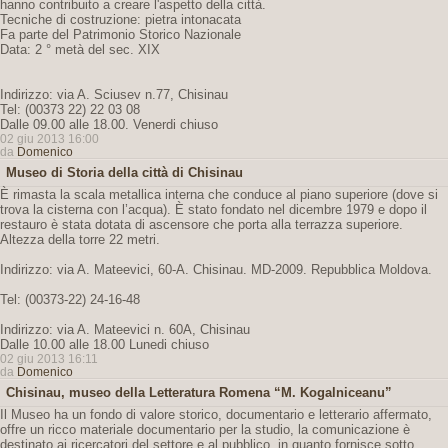
hanno contribuito a creare l'aspetto della città.
Tecniche di costruzione: pietra intonacata
Fa parte del Patrimonio Storico Nazionale
Data: 2 ° metà del sec. XIX
Indirizzo: via A. Sciusev n.77, Chisinau
Tel: (00373 22) 22 03 08
Dalle 09.00 alle 18.00. Venerdi chiuso
02 giu 2013 16:00
da
Domenico
Museo di Storia della città di Chisinau
È rimasta la scala metallica interna che conduce al piano superiore (dove si
trova la cisterna con l’acqua). È stato fondato nel dicembre 1979 e dopo il
restauro è stata dotata di ascensore che porta alla terrazza superiore.
Altezza della torre 22 metri.
Indirizzo: via A. Mateevici, 60-A. Chisinau. MD-2009. Repubblica Moldova.
Tel: (00373-22) 24-16-48
Indirizzo: via A. Mateevici n. 60A, Chisinau
Dalle 10.00 alle 18.00 Lunedi chiuso
02 giu 2013 16:11
da
Domenico
Chisinau, museo della Letteratura Romena “M. Kogalniceanu”
Il Museo ha un fondo di valore storico, documentario e letterario affermato,
offre un ricco materiale documentario per la studio, la comunicazione è
destinato ai ricercatori del settore e al pubblico, in quanto fornisce sotto