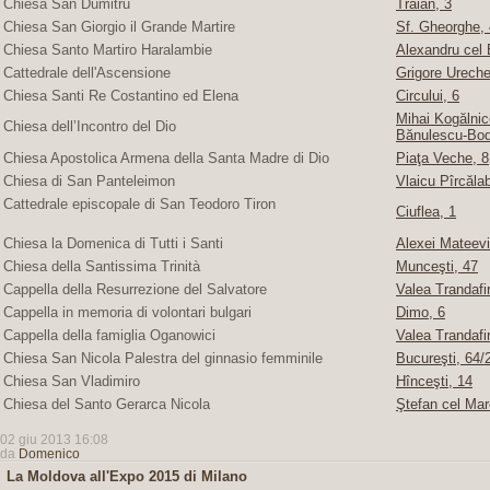
Chiesa San Dumitru
Traian, 3
Chiesa San Giorgio il Grande Martire
Sf. Gheorghe, 4
Chiesa Santo Martiro Haralambie
Alexandru cel 
Cattedrale dell'Ascensione
Grigore Ureche,
Chiesa Santi Re Costantino ed Elena
Circului, 6
Mihai Kogălnice
Chiesa dell’Incontro del Dio
Bănulescu-Bod
Chiesa Apostolica Armena della Santa Madre di Dio
Piaţa Veche, 8
Chiesa di San Panteleimon
Vlaicu Pîrcăla
Cattedrale episcopale di San Teodoro Tiron
Ciuflea, 1
Chiesa la Domenica di Tutti i Santi
Alexei Mateevi
Chiesa della Santissima Trinità
Munceşti, 47
Cappella della Resurrezione del Salvatore
Valea Trandafir
Cappella in memoria di volontari bulgari
Dimo, 6
Cappella della famiglia Oganowici
Valea Trandafir
Chiesa San Nicola Palestra del ginnasio femminile
Bucureşti, 64/2
Chiesa San Vladimiro
Hînceşti, 14
Chiesa del Santo Gerarca Nicola
Ştefan cel Mar
02 giu 2013 16:08
da
Domenico
La Moldova all'Expo 2015 di Milano