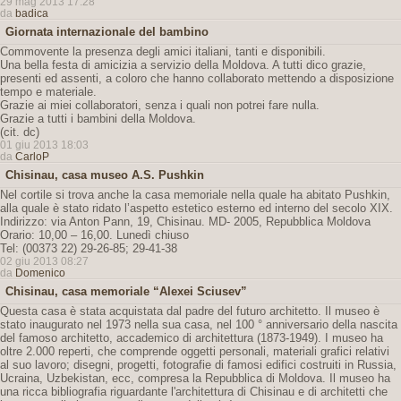
29 mag 2013 17:28
da
badica
Giornata internazionale del bambino
Commovente la presenza degli amici italiani, tanti e disponibili.
Una bella festa di amicizia a servizio della Moldova. A tutti dico grazie,
presenti ed assenti, a coloro che hanno collaborato mettendo a disposizione
tempo e materiale.
Grazie ai miei collaboratori, senza i quali non potrei fare nulla.
Grazie a tutti i bambini della Moldova.
(cit. dc)
01 giu 2013 18:03
da
CarloP
Chisinau, casa museo A.S. Pushkin
Nel cortile si trova anche la casa memoriale nella quale ha abitato Pushkin,
alla quale è stato ridato l’aspetto estetico esterno ed interno del secolo XIX.
Indirizzo: via Anton Pann, 19, Chisinau. MD- 2005, Repubblica Moldova
Orario: 10,00 – 16,00. Lunedì chiuso
Tel: (00373 22) 29-26-85; 29-41-38
02 giu 2013 08:27
da
Domenico
Chisinau, casa memoriale “Alexei Sciusev”
Questa casa è stata acquistata dal padre del futuro architetto. Il museo è
stato inaugurato nel 1973 nella sua casa, nel 100 ° anniversario della nascita
del famoso architetto, accademico di architettura (1873-1949). I museo ha
oltre 2.000 reperti, che comprende oggetti personali, materiali grafici relativi
al suo lavoro; disegni, progetti, fotografie di famosi edifici costruiti in Russia,
Ucraina, Uzbekistan, ecc, compresa la Repubblica di Moldova. Il museo ha
una ricca bibliografia riguardante l'architettura di Chisinau e di architetti che