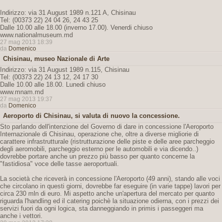
Indirizzo: via 31 August 1989 n.121 A, Chisinau
Tel: (00373 22) 24 04 26, 24 43 25
Dalle 10.00 alle 18.00 (inverno 17.00). Venerdi chiuso
www.nationalmuseum.md
27 mag 2013 18:39
da
Domenico
Chisinau, museo Nazionale di Arte
Indirizzo: via 31 August 1989 n.115, Chisinau
Tel: (00373 22) 24 13 12, 24 17 30
Dalle 10.00 alle 18.00. Lunedi chiuso
www.mnam.md
27 mag 2013 19:37
da
Domenico
Aeroporto di Chisinau, si valuta di nuovo la concessione.
Sto parlando dell'intenzione del Governo di dare in concessione l'Aeroporto
Internazionale di Chisinau, operazione che, oltre a diverse migliorie di
carattere infrastrutturale (ristrutturazione delle piste e delle aree parcheggio
degli aeromobili, parcheggio esterno per le automobili e via dicendo..)
dovrebbe portare anche un prezzo più basso per quanto concerne la
"fastidiosa" voce delle tasse aeroportuali.
La società che riceverà in concessione l'Aeroporto (49 anni), stando alle voci
che circolano in questi giorni, dovrebbe far eseguire (in varie tappe) lavori per
circa 230 mln di euro. Mi aspetto anche un'apertura del mercato per quanto
riguarda l'handling ed il catering poichè la situazione odierna, con i prezzi dei
servizi fuori da ogni logica, sta danneggiando in primis i passeggeri ma
anche i vettori.