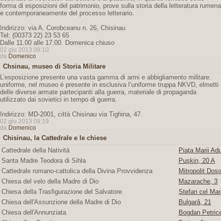
forma di esposizioni del patrimonio, prove sulla storia della letteratura rumena
e contemporaneamente del processo letterario.
Indirizzo: via A. Corobceanu n. 26, Chisinau
Tel: (00373 22) 23 53 65
Dalle 11.00 alle 17.00. Domenica chiuso
02 giu 2013 09:10
da
Domenico
Chsinau, museo di Storia Militare
L’esposizione presente una vasta gamma di armi e abbigliamento militare:
uniforme, nel museo è presente in esclusiva l’uniforme truppa NKVD, elmetti
delle diverse armate partecipanti alla guerra, materiale di propaganda
utilizzato dai sovietici in tempo di guerra.
Indirizzo: MD-2001, città Chisinau via Tighina, 47.
02 giu 2013 09:19
da
Domenico
Chisinau, la Cattedrale e le chiese
Cattedrale della Natività
Piaţa Marii Adu
Santa Madre Teodora di Sihla
Puşkin, 20 A
Cattedrale romano-cattolica della Divina Provvidenza
Mitropolit Doso
Chiesa del velo della Madre di Dio
Mazarache, 3
Chiesa della Trasfigurazione del Salvatore
Ştefan cel Mare
Chiesa dell'Assunzione della Madre di Dio
Bulgară, 21
Chiesa dell'Annunziata
Bogdan Petric