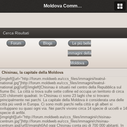
Moldova Community Italia
Cerca Risultati
Forum
Blogs
Le più belle
immagini della
Moldova
Chisinau, la capitale della Moldova
[imgleft][url="http://forum.moldweb.eu/ccs_files/immagini/teatrul-
national.jpg"]http://forum.moldweb.eu/ccs_files/immagini/teatrul-
national.jpg[/url][/imgleft]Chisinau è situato nel centro della Repubblica sul
fiume Bic. La città si trova sulle sette colline ed occupa un territorio di circa
120 chilometri quadrati. In Chisinau ci sono 23 laghi che si trovano
principalmente nei parchi. La capitale della Moldova è considerata una delle
città più verdi in Europa. Ci sono molti parchi nella città e gli alberi si
sviluppano su quasi ogni via. Nei parchi vivono circa 14 specie di uccelli e 14
specie di anfibi.
[imgright][url="http://forum.moldweb.eu/ccs_files/immagini/chisinau-
centrum.jpg"]http://forum.moldweb.eu/ccs_files/immagini/chisinau-
centrum.jpg[/url][/imgright]Ad oggi Chisinau conta più di 700 000 abitanti. In