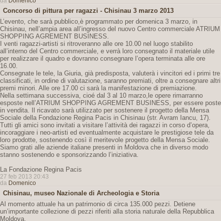
da
Domenico
Concorso di pittura per ragazzi - Chisinau 3 marzo 2013
L’evento, che sarà pubblico,è programmato per domenica 3 marzo, in
Chisinau, nell’ampia area all’ingresso del nuovo Centro commerciale ATRIUM
SHOPPING AGREMENT BUSINESS.
I venti ragazzi-artisti si ritroveranno alle ore 10.00 nel luogo stabilito
all’interno del Centro commerciale, e verrà loro consegnato il materiale utile
per realizzare il quadro e dovranno consegnare l’opera terminata alle ore
16.00.
Consegnate le tele, la Giuria, già predisposta, valuterà i vincitori ed i primi tre
classificati, in ordine di valutazione, saranno premiati, oltre a consegnare altri
premi minori. Alle ore 17.00 ci sarà la manifestazione di premiazione.
Nella settimana successiva, cioé dal 3 al 10 marzo,le opere rimarranno
esposte nell’ATRIUM SHOPPING AGREMENT BUSINESS, per essere poste
in vendita. Il ricavato sarà utilizzato per sostenere il progetto della Mensa
Sociale della Fondazione Regina Pacis in Chisinau (str. Avram Iancu, 17).
Tutti gli amici sono invitati a visitare l’attività dei ragazzi in corso d’opera,
incoraggiare i neo-artisti ed eventualmente acquistare le prestigiose tele da
loro prodotte, sostenendo così il meritevole progetto della Mensa Sociale.
Siamo grati alle aziende italiane presenti in Moldova che in diverso modo
stanno sostenendo e sponsorizzando l’iniziativa.
La Fondazione Regina Pacis
27 feb 2013 20:43
da
Domenico
Chisinau, museo Nazionale di Archeologia e Storia
Al momento attuale ha un patrimonio di circa 135.000 pezzi. Detiene
un’importante collezione di pezzi riferiti alla storia naturale della Repubblica
Moldova.