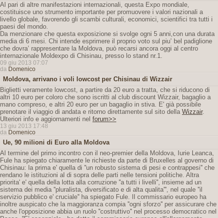
Al pari di altre manifestazioni internazionali, questa Expo mondiale,
costituisce uno strumento importante per promuovere i valori nazionali a
livello globale, favorendo gli scambi culturali, economici, scientifici tra tutti i
paesi del mondo.
Da menzionare che questa exposizione si svolge ogni 5 anni,con una durata
media di 6 mesi. Chi intende esprimere il proprio voto sul piu’ bel padiglione
che dovra’ rappresentare la Moldova, può recarsi ancora oggi al centro
internazionale Moldexpo di Chisinau, presso lo stand nr.1.
09 giu 2013 07:07
da
Domenico
Moldova, arrivano i voli lowcost per Chisinau di Wizzair
Biglietti veramente lowcost, a partire da 20 euro a tratta, che si riducono di
altri 10 euro per coloro che sono iscritti al club discount Wizzair, bagaglio a
mano compreso, e altri 20 euro per un bagaglio in stiva. E' già possibile
prenotare il viaggio di andata e ritorno direttamente sul sito della
Wizzair
.
Ulteriori info e aggiornamenti nel
forum>>
13 giu 2013 17:48
da
Domenico
Ue, 90 milioni di Euro alla Moldova
Al termine del primo incontro con il neo-premier della Moldova, Iurie Leanca,
Fule ha spiegato chiaramente le richieste da parte di Bruxelles al governo di
Chisinau: la prima e' quella di ''un robusto sistema di pesi e contrappesi'' che
rendano le istituzioni al di sopra delle parti nelle tensioni politiche. Altra
priorita' e' quella della lotta alla corruzione ''a tutti i livelli'', insieme ad un
sistema dei media ''pluralista, diversificato e di alta qualita''', nel quale ''il
servizio pubblico e' cruciale'' ha spiegato Fule. Il commissario europeo ha
inoltre auspicato che la maggioranza compia ''ogni sforzo'' per assicurare che
anche l'opposizione abbia un ruolo ''costruttivo'' nel processo democratico nel