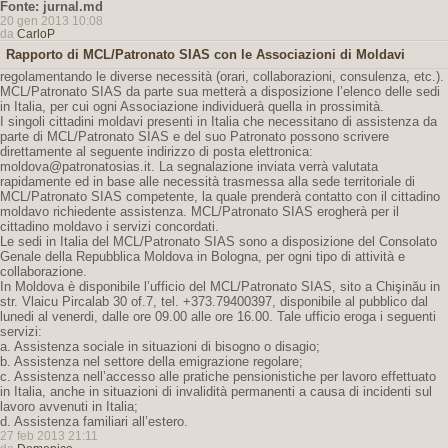
Fonte: jurnal.md
20 gen 2013 10:08
da
CarloP
Rapporto di MCL/Patronato SIAS con le Associazioni di Moldavi
regolamentando le diverse necessità (orari, collaborazioni, consulenza, etc.).
MCL/Patronato SIAS da parte sua metterà a disposizione l’elenco delle sedi
in Italia, per cui ogni Associazione individuerà quella in prossimità.
I singoli cittadini moldavi presenti in Italia che necessitano di assistenza da
parte di MCL/Patronato SIAS e del suo Patronato possono scrivere
direttamente al seguente indirizzo di posta elettronica:
moldova@patronatosias.it. La segnalazione inviata verrà valutata
rapidamente ed in base alle necessità trasmessa alla sede territoriale di
MCL/Patronato SIAS competente, la quale prenderà contatto con il cittadino
moldavo richiedente assistenza. MCL/Patronato SIAS erogherà per il
cittadino moldavo i servizi concordati.
Le sedi in Italia del MCL/Patronato SIAS sono a disposizione del Consolato
Genale della Repubblica Moldova in Bologna, per ogni tipo di attività e
collaborazione.
In Moldova è disponibile l’ufficio del MCL/Patronato SIAS, sito a Chişinău in
str. Vlaicu Pircalab 30 of.7, tel. +373.79400397, disponibile al pubblico dal
lunedi al venerdi, dalle ore 09.00 alle ore 16.00. Tale ufficio eroga i seguenti
servizi:
a. Assistenza sociale in situazioni di bisogno o disagio;
b. Assistenza nel settore della emigrazione regolare;
c. Assistenza nell’accesso alle pratiche pensionistiche per lavoro effettuato
in Italia, anche in situazioni di invalidità permanenti a causa di incidenti sul
lavoro avvenuti in Italia;
d. Assistenza familiari all’estero.
27 feb 2013 21:11