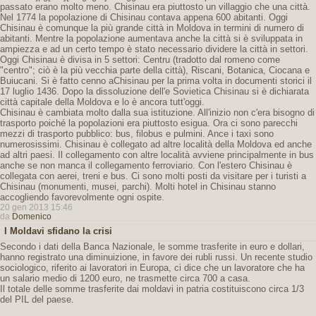
passato erano molto meno. Chisinau era piuttosto un villaggio che una città.
Nel 1774 la popolazione di Chisinau contava appena 600 abitanti. Oggi
Chisinau è comunque la più grande città in Moldova in termini di numero di
abitanti. Mentre la popolazione aumentava anche la città si è sviluppata in
ampiezza e ad un certo tempo è stato necessario dividere la città in settori.
Oggi Chisinau è divisa in 5 settori: Centru (tradotto dal romeno come
"centro"; ciò è la più vecchia parte della città), Riscani, Botanica, Ciocana e
Buiucani. Si è fatto cenno aChisinau per la prima volta in documenti storici il
17 luglio 1436. Dopo la dissoluzione dell'e Sovietica Chisinau si è dichiarata
città capitale della Moldova e lo è ancora tutt'oggi.
Chisinau è cambiata molto dalla sua istituzione. All'inizio non c'era bisogno di
trasporto poiché la popolazioni era piuttosto esigua. Ora ci sono parecchi
mezzi di trasporto pubblico: bus, filobus e pulmini. Ance i taxi sono
numerosissimi. Chisinau è collegato ad altre località della Moldova ed anche
ad altri paesi. Il collegamento con altre località avviene principalmente in bus
anche se non manca il collegamento ferroviario. Con l'estero Chisinau è
collegata con aerei, treni e bus. Ci sono molti posti da visitare per i turisti a
Chisinau (monumenti, musei, parchi). Molti hotel in Chisinau stanno
accogliendo favorevolmente ogni ospite.
20 gen 2013 15:46
da
Domenico
I Moldavi sfidano la crisi
Secondo i dati della Banca Nazionale, le somme trasferite in euro e dollari,
hanno registrato una diminuizione, in favore dei rubli russi. Un recente studio
sociologico, riferito ai lavoratori in Europa, ci dice che un lavoratore che ha
un salario medio di 1200 euro, ne trasmette circa 700 a casa.
Il totale delle somme trasferite dai moldavi in patria costituiscono circa 1/3
del PIL del paese.