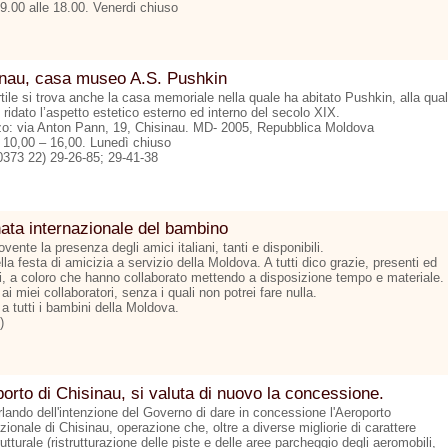
09.00 alle 18.00. Venerdi chiuso
inau, casa museo A.S. Pushkin
tile si trova anche la casa memoriale nella quale ha abitato Pushkin, alla qua
 ridato l’aspetto estetico esterno ed interno del secolo XIX.
zzo: via Anton Pann, 19, Chisinau. MD- 2005, Repubblica Moldova
: 10,00 – 16,00. Lunedì chiuso
00373 22) 29-26-85; 29-41-38
ata internazionale del bambino
nte la presenza degli amici italiani, tanti e disponibili.
la festa di amicizia a servizio della Moldova. A tutti dico grazie, presenti ed
i, a coloro che hanno collaborato mettendo a disposizione tempo e materiale.
ai miei collaboratori, senza i quali non potrei fare nulla.
a tutti i bambini della Moldova.
)
orto di Chisinau, si valuta di nuovo la concessione.
rlando dell'intenzione del Governo di dare in concessione l'Aeroporto
zionale di Chisinau, operazione che, oltre a diverse migliorie di carattere
rutturale (ristrutturazione delle piste e delle aree parcheggio degli aeromobili,