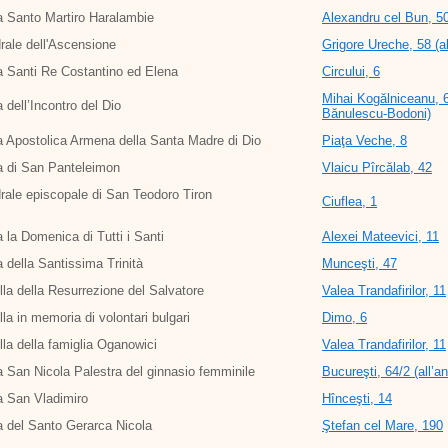
 Santo Martiro Haralambie
Alexandru cel Bun, 5
rale dell'Ascensione
Grigore Ureche, 58 (al
 Santi Re Costantino ed Elena
Circului, 6
Mihai Kogălniceanu, 67
 dell’Incontro del Dio
Bănulescu-Bodoni)
 Apostolica Armena della Santa Madre di Dio
Piaţa Veche, 8
a di San Panteleimon
Vlaicu Pîrcălab, 42
rale episcopale di San Teodoro Tiron
Ciuflea, 1
 la Domenica di Tutti i Santi
Alexei Mateevici, 11
 della Santissima Trinità
Munceşti, 47
la della Resurrezione del Salvatore
Valea Trandafirilor, 11
la in memoria di volontari bulgari
Dimo, 6
la della famiglia Oganowici
Valea Trandafirilor, 11
 San Nicola Palestra del ginnasio femminile
Bucureşti, 64/2 (all’a
a San Vladimiro
Hînceşti, 14
 del Santo Gerarca Nicola
Ştefan cel Mare, 190