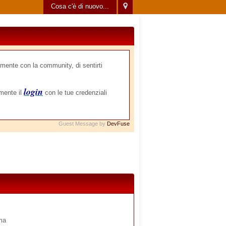
Cosa c'è di nuovo...
mente con la community, di sentirti
login
amente il
con le tue credenziali
Guest Message by
DevFuse
ima