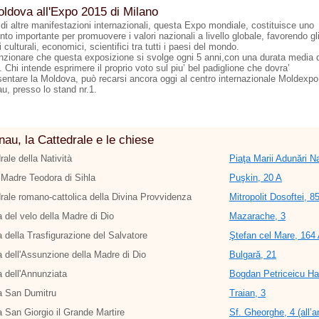
ldova all'Expo 2015 di Milano
 di altre manifestazioni internazionali, questa Expo mondiale, costituisce uno
to importante per promuovere i valori nazionali a livello globale, favorendo gl
culturali, economici, scientifici tra tutti i paesi del mondo.
zionare che questa exposizione si svolge ogni 5 anni,con una durata media d
 Chi intende esprimere il proprio voto sul piu’ bel padiglione che dovra’
sentare la Moldova, può recarsi ancora oggi al centro internazionale Moldexpo
u, presso lo stand nr.1.
nau, la Cattedrale e le chiese
rale della Natività
Piaţa Marii Adunări Na
Madre Teodora di Sihla
Puşkin, 20 A
rale romano-cattolica della Divina Provvidenza
Mitropolit Dosoftei, 8
 del velo della Madre di Dio
Mazarache, 3
 della Trasfigurazione del Salvatore
Ştefan cel Mare, 164 A
 dell'Assunzione della Madre di Dio
Bulgară, 21
 dell'Annunziata
Bogdan Petriceicu Ha
a San Dumitru
Traian, 3
 San Giorgio il Grande Martire
Sf. Gheorghe, 4 (all’a