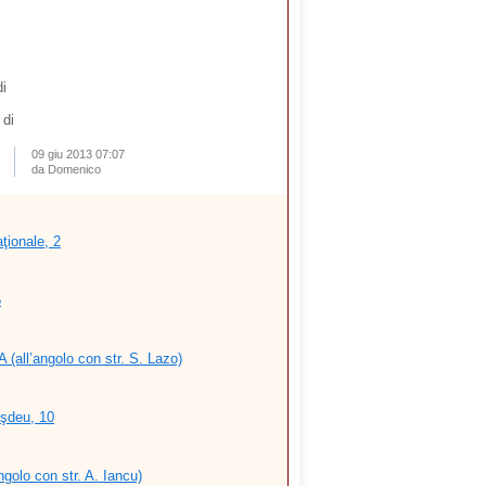
i
i
 di
09 giu 2013 07:07
da Domenico
ţionale, 2
5
 (all’angolo con str. S. Lazo)
şdeu, 10
ngolo con str. A. Iancu)