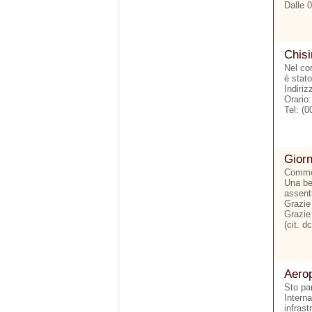
Dalle 
Chis
Nel cor
è stato
Indiri
Orario
Tel: (
Giorn
Commove
Una bel
assent
Grazie 
Grazie 
(cit. dc
Aerop
Sto pa
Interna
infrast