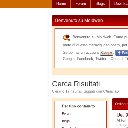
Home
Forum
Blogs
Downlo
Benvenuto su Moldweb
Benvenuto su Moldweb. Come puoi v
parte di questo meraviglioso posto, per 
Se poi hai un account
,
Google, Facebook, Twitter o OpenId. Ti
Cerca Risultati
C'erano
17
risultati taggati con
Chisinau
Ordina 
Per tipo contenuto
Forum
Ue, 9
Al ter
Blogs
spiegat