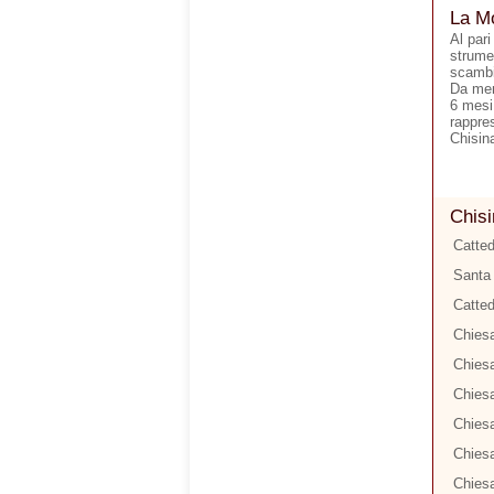
La Mo
Al pari
strumen
scambi 
Da men
6 mesi.
rappre
Chisina
Chisi
Catted
Santa 
Catted
Chiesa
Chiesa
Chiesa
Chiesa
Chies
Chiesa