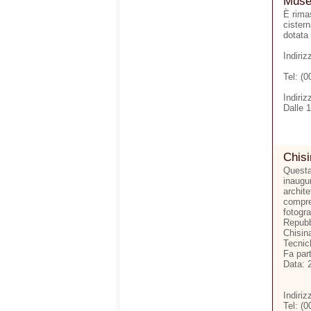
Museo
È rimas
cister
dotata 
Indiri
Tel: (
Indiriz
Dalle 
Chisi
Questa 
inaugu
archite
compren
fotogra
Repubbl
Chisina
Tecnic
Fa par
Data: 
Indiriz
Tel: (