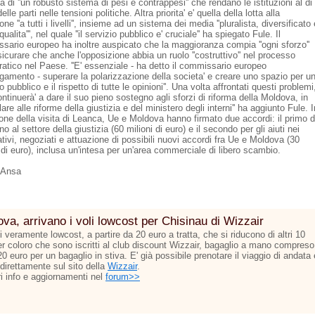
la di ''un robusto sistema di pesi e contrappesi'' che rendano le istituzioni al di
elle parti nelle tensioni politiche. Altra priorita' e' quella della lotta alla
one ''a tutti i livelli'', insieme ad un sistema dei media ''pluralista, diversificato 
 qualita''', nel quale ''il servizio pubblico e' cruciale'' ha spiegato Fule. Il
sario europeo ha inoltre auspicato che la maggioranza compia ''ogni sforzo''
icurare che anche l'opposizione abbia un ruolo ''costruttivo'' nel processo
atico nel Paese. ''E' essenziale - ha detto il commissario europeo
argamento - superare la polarizzazione della societa' e creare uno spazio per u
to pubblico e il rispetto di tutte le opinioni''. Una volta affrontati questi problemi
continuerà' a dare il suo pieno sostegno agli sforzi di riforma della Moldova, in
lare alle riforme della giustizia e del ministero degli interni'' ha aggiunto Fule. I
one della visita di Leanca, Ue e Moldova hanno firmato due accordi: il primo d
o al settore della giustizia (60 milioni di euro) e il secondo per gli aiuti nei
tivi, negoziati e attuazione di possibili nuovi accordi fra Ue e Moldova (30
 di euro), inclusa un'intesa per un'area commerciale di libero scambio.
 Ansa
va, arrivano i voli lowcost per Chisinau di Wizzair
ti veramente lowcost, a partire da 20 euro a tratta, che si riducono di altri 10
er coloro che sono iscritti al club discount Wizzair, bagaglio a mano compreso
 20 euro per un bagaglio in stiva. E' già possibile prenotare il viaggio di andata 
 direttamente sul sito della
Wizzair
.
ri info e aggiornamenti nel
forum>>