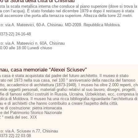
 di Storia della città di Chisinau
ta la scala metallica interna che conduce al piano superiore (dove si trova la
na con l’acqua). È stato fondato nel dicembre 1979 e dopo il restauro è stata
di ascensore che porta alla terrazza superiore. Altezza della torre 22 metri.
zzo: via A. Mateevici, 60-A. Chisinau. MD-2009. Repubblica Moldova.
00373-22) 24-16-48
zo: via A. Mateevici n. 60A, Chisinau
10.00 alle 18.00 Lunedi chiuso
nau, casa memoriale “Alexei Sciusev”
casa è stata acquistata dal padre del futuro architetto. Il museo è stato
rato nel 1973 nella sua casa, nel 100 ° anniversario della nascita del famoso
tto, accademico di architettura (1873-1949). I museo ha oltre 2.000 reperti, c
de oggetti personali, materiali grafici relativi al suo lavoro; disegni, progetti,
fie di famosi edifici costruiti in Russia, Ucraina, Uzbekistan, ecc, compresa l
ica di Moldova. Il museo ha una ricca bibliografia riguardante l'architettura di
u e di architetti che hanno contribuito a creare l'aspetto della città.
he di costruzione: pietra intonacata
te del Patrimonio Storico Nazionale
2 ° metà del sec. XIX
zo: via A. Sciusev n.77, Chisinau
00373 22) 22 03 08