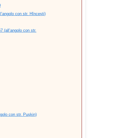
0
l’angolo con str. Hînceşti)
 (all’angolo con str.
ngolo con str. Puşkin)