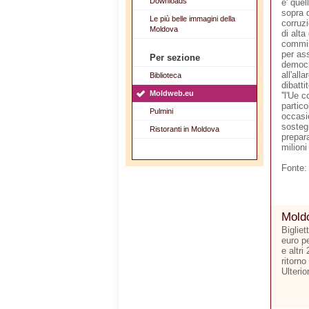
Downloads
e' quel
sopra d
Le più belle immagini della
corruzi
Moldova
di alta
commis
per ass
Per sezione
democr
all'all
Biblioteca
dibatti
Moldweb.eu
''l'Ue 
partico
Pulmini
occasi
sostegn
Ristoranti in Moldova
prepara
milioni
Fonte:
Moldo
Bigliet
euro p
e altri
ritorno
Ulterio