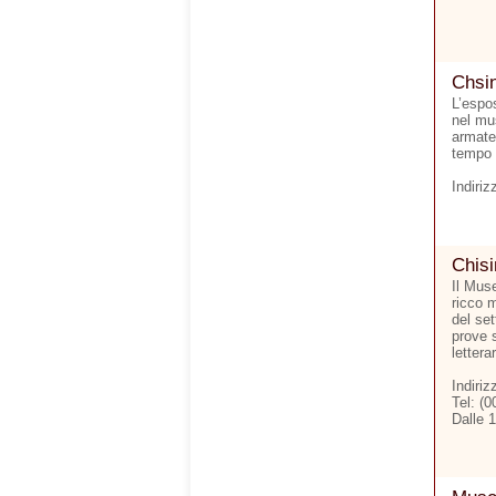
Chsin
L’espo
nel mu
armate 
tempo 
Indiriz
Chisi
Il Muse
ricco m
del set
prove 
letterar
Indiri
Tel: (
Dalle 