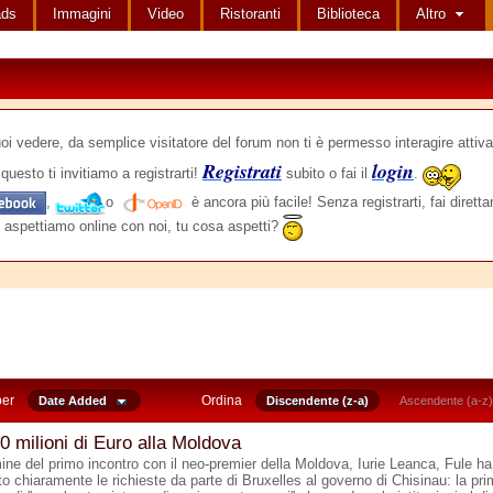
ads
Immagini
Video
Ristoranti
Biblioteca
Altro
edere, da semplice visitatore del forum non ti è permesso interagire attiva
Registrati
login
questo ti invitiamo a registrarti!
subito o fai il
.
,
o
è ancora più facile! Senza registrarti, fai dirett
 aspettiamo online con noi, tu cosa aspetti?
per
Ordina
Date Added
Discendente (z-a)
Ascendente (a-z)
0 milioni di Euro alla Moldova
mine del primo incontro con il neo-premier della Moldova, Iurie Leanca, Fule ha
o chiaramente le richieste da parte di Bruxelles al governo di Chisinau: la pr