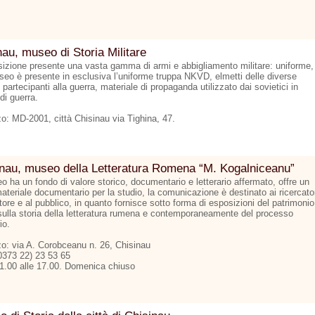
au, museo di Storia Militare
sizione presente una vasta gamma di armi e abbigliamento militare: uniforme,
seo è presente in esclusiva l’uniforme truppa NKVD, elmetti delle diverse
partecipanti alla guerra, materiale di propaganda utilizzato dai sovietici in
di guerra.
zo: MD-2001, città Chisinau via Tighina, 47.
nau, museo della Letteratura Romena “M. Kogalniceanu”
o ha un fondo di valore storico, documentario e letterario affermato, offre un
ateriale documentario per la studio, la comunicazione è destinato ai ricercato
tore e al pubblico, in quanto fornisce sotto forma di esposizioni del patrimonio
sulla storia della letteratura rumena e contemporaneamente del processo
io.
zzo: via A. Corobceanu n. 26, Chisinau
00373 22) 23 53 65
11.00 alle 17.00. Domenica chiuso