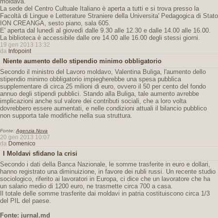
moldava.
La sede del Centro Cultuale Italiano è aperta a tutti e si trova presso la
Facoltà di Lingue e Letterature Straniere della Universita' Pedagogica di Stato
ION CREANGA, sesto piano, sala 605.
E' aperta dal lunedì al giovedì dalle 9.30 alle 12.30 e dalle 14.00 alle 16.00.
La biblioteca è accessibile dalle ore 14.00 alle 16.00 degli stessi giorni.
19 gen 2013 13:32
da
Infopoint
Niente aumento dello stipendio minimo obbligatorio
Secondo il ministro del Lavoro moldavo, Valentina Buliga, l'aumento dello
stipendio minimo obbligatorio impiegherebbe una spesa pubblica
supplementare di circa 25 milioni di euro, ovvero il 50 per cento del fondo
annuo degli stipendi pubblici. Stando alla Buliga, tale aumento avrebbe
implicazioni anche sul valore dei contributi sociali, che a loro volta
dovrebbero essere aumentati, e nelle condizioni attuali il bilancio pubblico
non supporta tale modifiche nella sua struttura.
Fonte:
Agenzia Nova
20 gen 2013 10:07
da
Domenico
I Moldavi sfidano la crisi
Secondo i dati della Banca Nazionale, le somme trasferite in euro e dollari,
hanno registrato una diminuizione, in favore dei rubli russi. Un recente studio
sociologico, riferito ai lavoratori in Europa, ci dice che un lavoratore che ha
un salario medio di 1200 euro, ne trasmette circa 700 a casa.
Il totale delle somme trasferite dai moldavi in patria costituiscono circa 1/3
del PIL del paese.
Fonte: jurnal.md