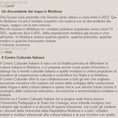
20 gen 2013 08:33
da
CarloP
Un discendente dei maya in Moldova
Ora l'icauto Iurie promette che l'evento tanto atteso ci sarà entro il 2013. Qui
in Moldova circola il fondato sospetto che Leanca sia un discendente dei
maya, seppur con la erre moscia.
Ma chi resterà in Moldova se i moldavi potranno espatriare senza visto? Il
35%, qualcuno dice il 40%, della popolazione moldava già lavora e vive
all'estero. In Moldova resterà qualche giudice, qualche poliziotto, qualche
medico e qualche funzionario statale.
I milionari insomma.
19 gen 2013 13:34
da
nikita
Il Centro Culturale Italiano
Il Centro Culturale Italiano è nato con la finalità primaria di diffondere la
cultura italiana in Moldova, e si propone anche come punto d’incontro e
dialogo tra il mondo culturale italiano e quello moldavo e centro propulsore di
iniziative di cooperazione culturale e scientifica tra l’Italia e la Moldova.
Il Centro Culturale offre la sua collaborazione a tutti gli enti che vogliano
assumere iniziative che vadano nel senso dello sviluppo della conoscenza
della lingua e della cultura italiana e spera che le sue attivita' future trovino il
sostegno delle istituzioni educative, economiche e amministrative moldave e
italiane.
Anche se il Centro Culturale Italiano ha la propria sede fisica presso
l’Università Pedagogica di Stato Ion Creanga, esso intende rivolgersi non
soltanto agli studenti e ai docenti di questa Università, ma a tutti gli studenti
e i docenti delle Università della Repubblica Moldova e a tutti i cittadini
italiani e moldavi interessati alla cultura italiana e al suo incontro con quella