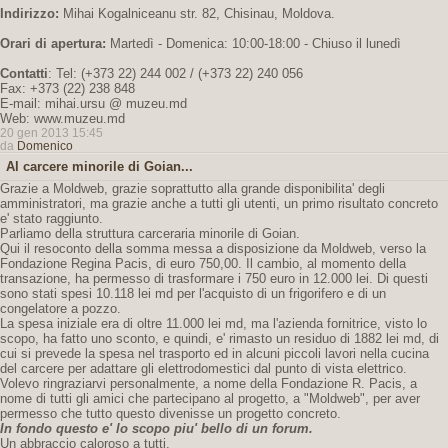
Indirizzo:
Mihai Kogalniceanu str. 82, Chisinau, Moldova.
Orari di apertura:
Martedì - Domenica: 10:00-18:00 - Chiuso il lunedì
Contatti
: Tel: (+373 22) 244 002 / (+373 22) 240 056
Fax: +373 (22) 238 848
E-mail: mihai.ursu @ muzeu.md
Web: www.muzeu.md
20 gen 2013 15:45
da
Domenico
Al carcere minorile di Goian...
Grazie a Moldweb, grazie soprattutto alla grande disponibilita' degli
amministratori, ma grazie anche a tutti gli utenti, un primo risultato concreto
e' stato raggiunto.
Parliamo della struttura carceraria minorile di Goian.
Qui il resoconto della somma messa a disposizione da Moldweb, verso la
Fondazione Regina Pacis, di euro 750,00. Il cambio, al momento della
transazione, ha permesso di trasformare i 750 euro in 12.000 lei. Di questi
sono stati spesi 10.118 lei md per l'acquisto di un frigorifero e di un
congelatore a pozzo.
La spesa iniziale era di oltre 11.000 lei md, ma l'azienda fornitrice, visto lo
scopo, ha fatto uno sconto, e quindi, e' rimasto un residuo di 1882 lei md, di
cui si prevede la spesa nel trasporto ed in alcuni piccoli lavori nella cucina
del carcere per adattare gli elettrodomestici dal punto di vista elettrico.
Volevo ringraziarvi personalmente, a nome della Fondazione R. Pacis, a
nome di tutti gli amici che partecipano al progetto, a "Moldweb", per aver
permesso che tutto questo divenisse un progetto concreto.
In fondo questo e' lo scopo piu' bello di un forum.
Un abbraccio caloroso a tutti.