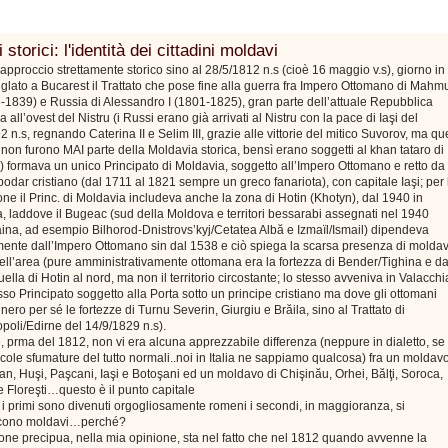
 storici: l'identità dei cittadini moldavi
approccio strettamente storico sino al 28/5/1812 n.s (cioè 16 maggio v.s), giorno in
siglato a Bucarest il Trattato che pose fine alla guerra fra Impero Ottomano di Mahm
8-1839) e Russia di Alessandro I (1801-1825), gran parte dell’attuale Repubblica
 all’ovest del Nistru (i Russi erano già arrivati al Nistru con la pace di Iaşi del
2 n.s, regnando Caterina II e Selim III, grazie alle vittorie del mitico Suvorov, ma qu
ri non furono MAI parte della Moldavia storica, bensì erano soggetti al khan tataro di
 formava un unico Principato di Moldavia, soggetto all’Impero Ottomano e retto da
odar cristiano (dal 1711 al 1821 sempre un greco fanariota), con capitale Iaşi; per 
one il Princ. di Moldavia includeva anche la zona di Hotin (Khotyn), dal 1940 in
, laddove il Bugeac (sud della Moldova e territori bessarabi assegnati nel 1940
aina, ad esempio Bilhorod-Dnistrovs’kyj/Cetatea Albă e Izmaïl/Ismail) dipendeva
mente dall’Impero Ottomano sin dal 1538 e ciò spiega la scarsa presenza di moldav
nell’area (pure amministrativamente ottomana era la fortezza di Bender/Tighina e da
ella di Hotin al nord, ma non il territorio circostante; lo stesso avveniva in Valacchi
so Principato soggetto alla Porta sotto un principe cristiano ma dove gli ottomani
ero per sé le fortezze di Turnu Severin, Giurgiu e Brăila, sino al Trattato di
poli/Edirne del 14/9/1829 n.s).
 prma del 1812, non vi era alcuna apprezzabile differenza (neppure in dialetto, se
cole sfumature del tutto normali..noi in Italia ne sappiamo qualcosa) fra un moldav
n, Huşi, Paşcani, Iaşi e Botoşani ed un moldavo di Chişinău, Orhei, Bălţi, Soroca,
 Floreşti…questo è il punto capitale
i primi sono divenuti orgogliosamente romeni i secondi, in maggioranza, si
scono moldavi…perché?
one precipua, nella mia opinione, sta nel fatto che nel 1812 quando avvenne la