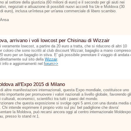
o al settore della giustizia (60 milioni di euro) e il secondo per gli aiuti nei
tivi, negoziati e attuazione di possibili nuovi accordi fra Ue e Moldova (30
 di euro), inclusa un'intesa per un'area commerciale di libero scambio.
 Ansa
va, arrivano i voli lowcost per Chisinau di Wizzair
ti veramente lowcost, a partire da 20 euro a tratta, che si riducono di altri 10
er coloro che sono iscritti al club discount Wizzair, bagaglio a mano compreso
 20 euro per un bagaglio in stiva. E' già possibile prenotare il viaggio di andata 
 direttamente sul sito della
Wizzair
.
ri info e aggiornamenti nel
forum>>
ldova all'Expo 2015 di Milano
 di altre manifestazioni internazionali, questa Expo mondiale, costituisce uno
to importante per promuovere i valori nazionali a livello globale, favorendo gl
culturali, economici, scientifici tra tutti i paesi del mondo.
zionare che questa exposizione si svolge ogni 5 anni,con una durata media d
 Chi intende esprimere il proprio voto sul piu’ bel padiglione che dovra’
sentare la Moldova, può recarsi ancora oggi al centro internazionale Moldexpo
u, presso lo stand nr.1.