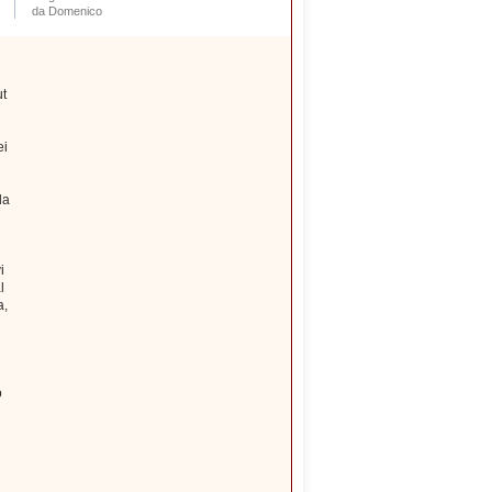
da Domenico
ut
ei
la
i
l
a,
o