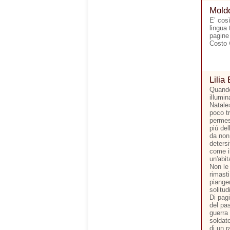
Moldo
E’ cos
lingua 
pagine
Costo 
Lilia 
Quando
illumi
Natale
poco tr
permes
piú del
da non 
detersi
come il
un'abit
Non le 
rimasti
pianger
solitud
Di pagi
del pas
guerra
soldato
di un r