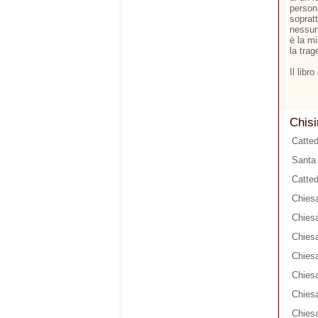
person
soprat
nessun
è la m
la trag
Il libr
Chisi
Catted
Santa 
Catted
Chiesa
Chiesa
Chiesa
Chiesa
Chies
Chiesa
Chiesa