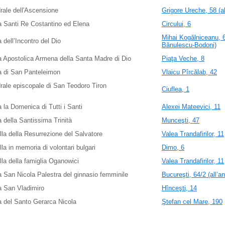
rale dell'Ascensione
Grigore Ureche, 58 (al
 Santi Re Costantino ed Elena
Circului, 6
Mihai Kogălniceanu, 67
 dell’Incontro del Dio
Bănulescu-Bodoni)
 Apostolica Armena della Santa Madre di Dio
Piaţa Veche, 8
a di San Panteleimon
Vlaicu Pîrcălab, 42
rale episcopale di San Teodoro Tiron
Ciuflea, 1
 la Domenica di Tutti i Santi
Alexei Mateevici, 11
 della Santissima Trinità
Munceşti, 47
la della Resurrezione del Salvatore
Valea Trandafirilor, 11
la in memoria di volontari bulgari
Dimo, 6
la della famiglia Oganowici
Valea Trandafirilor, 11
 San Nicola Palestra del ginnasio femminile
Bucureşti, 64/2 (all’a
a San Vladimiro
Hînceşti, 14
 del Santo Gerarca Nicola
Ştefan cel Mare, 190