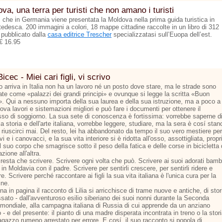
va, una terra per turisti che non amano i turisti
ì che in Germania viene presentata la Moldova nella prima guida turistica in
tedesca. 200 immagini a colori, 18 mappe cittadine raccolte in un libro di 312
 pubblicato dalla
casa editrice Trescher
specializzatasi sull’Euopa dell’est.
€ 16.95
Bicec - Miei cari figli, vi scrivo
 arriva in Italia non ha un lavoro né un posto dove stare, ma le strade sono
nate come «palazzi dei grandi principi» e ovunque si legge la scritta «Buon
». Qui a nessuno importa della sua laurea e della sua istruzione, ma a poco a
ova lavori e sistemazioni migliori e può fare i documenti per ottenere il
so di soggiorno. La sua sete di conoscenza è fortissima: vorrebbe saperne d
la storia e dell'arte italiana, vorrebbe leggere, studiare, ma la sera è cosí stan
riuscirci mai. Del resto, lei ha abbandonato da tempo il suo vero mestiere per
vi e i canovacci, e la sua vita interiore si è ridotta all'osso, assottigliata, propr
 suo corpo che smagrisce sotto il peso della fatica e delle corse in bicicletta
azione all'altra.
resta che scrivere. Scrivere ogni volta che può. Scrivere ai suoi adorati bamb
 in Moldavia con il padre. Scrivere per sentirli crescere, per sentirli ridere e
e. Scrivere perché raccontare ai figli la sua vita italiana è l'unica cura per la
ine.
na in pagina il racconto di Lilia si arricchisce di trame nuove e antiche, di stor
sato - dall'avventuroso esilio siberiano dei suoi nonni durante la Seconda
 mondiale, alla campagna italiana di Russia di cui apprende da un anziano
 - e del presente: il pianto di una madre disperata incontrata in treno o la stor
agazzo rumeno arrestato per errore. E cosí, il suo racconto si popola di