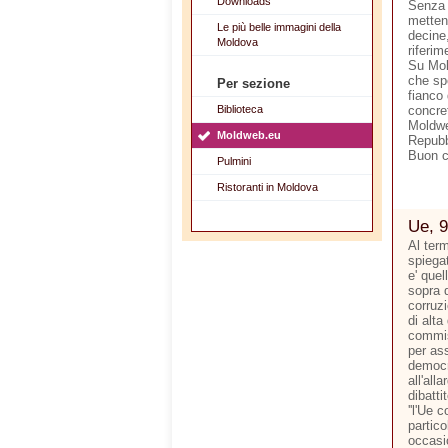
Downloads
Senza 
metten
Le più belle immagini della
decine,
Moldova
riferim
Su Mol
che sp
Per sezione
fianco 
Biblioteca
concre
Moldwe
Moldweb.eu
Repubb
Buon 
Pulmini
Ristoranti in Moldova
Ue, 9
Al ter
spiegat
e' quel
sopra d
corruzi
di alta
commis
per ass
democr
all'all
dibatti
''l'Ue 
partico
occasi