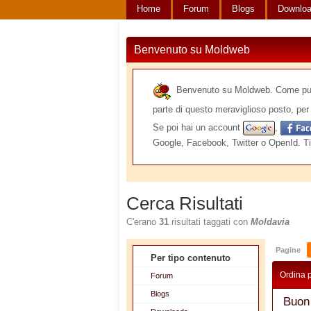
Home
Forum
Blogs
Downlo
Benvenuto su Moldweb
Benvenuto su Moldweb. Come puoi v
parte di questo meraviglioso posto, per 
Se poi hai un account
,
Google, Facebook, Twitter o OpenId. Ti
Cerca Risultati
C'erano
31
risultati taggati con
Moldavia
Pagine
Per tipo contenuto
Ordina 
Forum
Blogs
Buon