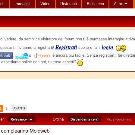
ads
Immagini
Video
Ristoranti
Biblioteca
Altro
edere, da semplice visitatore del forum non ti è permesso interagire attiva
Registrati
login
questo ti invitiamo a registrarti!
subito o fai il
.
,
o
è ancora più facile! Senza registrarti, fai dirett
 aspettiamo online con noi, tu cosa aspetti?
AVANTI
1
2
per
Ordina
Relevancy
Discendente (z-a)
Ascendente (a-z)
 compleanno Moldweb!