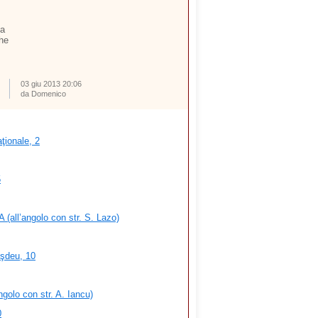
ta
che
03 giu 2013 20:06
da Domenico
ţionale, 2
5
 (all’angolo con str. S. Lazo)
şdeu, 10
ngolo con str. A. Iancu)
0