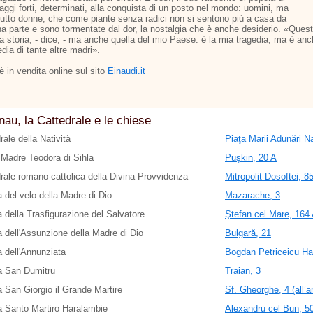
aggi forti, determinati, alla conquista di un posto nel mondo: uomini, ma
tutto donne, che come piante senza radici non si sentono piú a casa da
a parte e sono tormentate dal dor, la nostalgia che è anche desiderio. «Ques
ia storia, - dice, - ma anche quella del mio Paese: è la mia tragedia, ma è an
edia di tante altre madri».
o è in vendita online sul sito
Einaudi.it
nau, la Cattedrale e le chiese
rale della Natività
Piaţa Marii Adunări Na
Madre Teodora di Sihla
Puşkin, 20 A
rale romano-cattolica della Divina Provvidenza
Mitropolit Dosoftei, 8
 del velo della Madre di Dio
Mazarache, 3
 della Trasfigurazione del Salvatore
Ştefan cel Mare, 164 A
 dell'Assunzione della Madre di Dio
Bulgară, 21
 dell'Annunziata
Bogdan Petriceicu Ha
a San Dumitru
Traian, 3
 San Giorgio il Grande Martire
Sf. Gheorghe, 4 (all’a
 Santo Martiro Haralambie
Alexandru cel Bun, 5