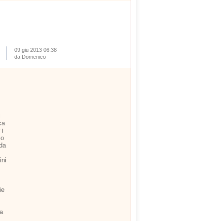
09 giu 2013 06:38
da Domenico
i
ca
 i
io
 da
ini
ie
ia