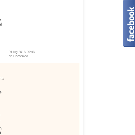
e
al
01 lug 2013 20:43
da Domenico
ima
e
n
,
n
i