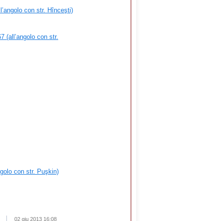
l’angolo con str. Hînceşti)
 (all’angolo con str.
ngolo con str. Puşkin)
02 giu 2013 16:08