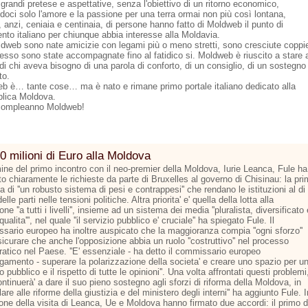
grandi pretese e aspettative, senza l'obiettivo di un ritorno economico,
doci solo l'amore e la passione per una terra ormai non più così lontana,
 anzi, ceniaia e centinaia, di persone hanno fatto di Moldweb il punto di
ento italiano per chiunque abbia interesse alla Moldavia.
dweb sono nate amicizie con legami più o meno stretti, sono cresciute coppi
esso sono state accompagnate fino al fatidico si. Moldweb è riuscito a stare 
di chi aveva bisogno di una parola di conforto, di un consiglio, di un sostegno
to.
b è… tante cose… ma è nato e rimane primo portale italiano dedicato alla
lica Moldova.
compleanno Moldweb!
0 milioni di Euro alla Moldova
mine del primo incontro con il neo-premier della Moldova, Iurie Leanca, Fule ha
o chiaramente le richieste da parte di Bruxelles al governo di Chisinau: la pr
la di ''un robusto sistema di pesi e contrappesi'' che rendano le istituzioni al di
elle parti nelle tensioni politiche. Altra priorita' e' quella della lotta alla
one ''a tutti i livelli'', insieme ad un sistema dei media ''pluralista, diversificato 
 qualita''', nel quale ''il servizio pubblico e' cruciale'' ha spiegato Fule. Il
sario europeo ha inoltre auspicato che la maggioranza compia ''ogni sforzo''
icurare che anche l'opposizione abbia un ruolo ''costruttivo'' nel processo
atico nel Paese. ''E' essenziale - ha detto il commissario europeo
argamento - superare la polarizzazione della societa' e creare uno spazio per u
to pubblico e il rispetto di tutte le opinioni''. Una volta affrontati questi problemi
continuerà' a dare il suo pieno sostegno agli sforzi di riforma della Moldova, in
lare alle riforme della giustizia e del ministero degli interni'' ha aggiunto Fule. I
one della visita di Leanca, Ue e Moldova hanno firmato due accordi: il primo d