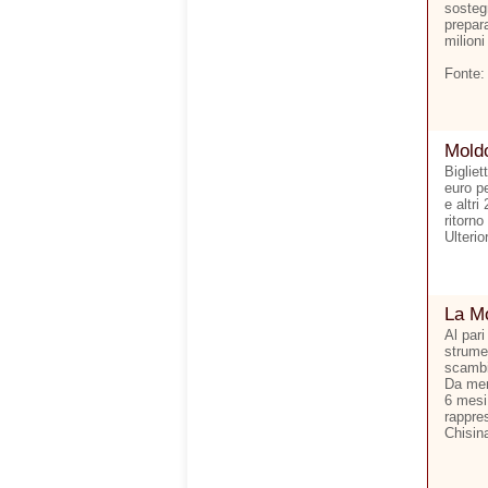
sostegn
prepara
milioni
Fonte:
Moldo
Bigliet
euro p
e altri
ritorno
Ulterio
La Mo
Al pari
strumen
scambi 
Da men
6 mesi.
rappre
Chisina