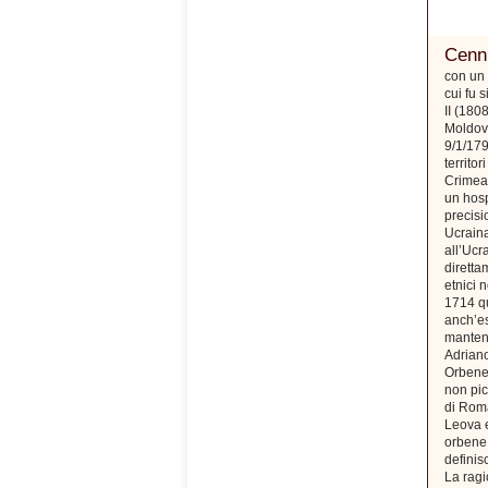
Cenni
con un 
cui fu 
II (180
Moldova
9/1/179
territo
Crimea)
un hosp
precisi
Ucraina
all’Ucr
diretta
etnici 
1714 qu
anch’es
mantenn
Adriano
Orbene,
non pic
di Roma
Leova e
orbene 
defini
La ragi