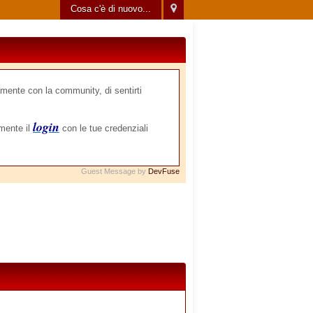
Cosa c'è di nuovo...
mente con la community, di sentirti
login
amente il
con le tue credenziali
Guest Message by
DevFuse